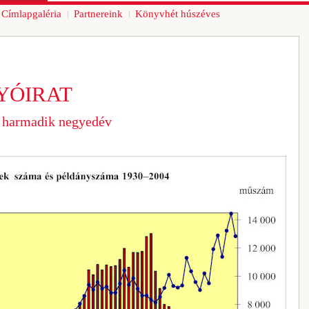
Címlapgaléria
Partnereink
Könyvhét húszéves
YÓIRAT
 harmadik negyedév