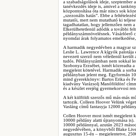
a szabadságolások ideje, szeptember 
tanévkezdés ideje is, amivel a tankön
központosítása óta már nincs sok köze
„szezonális hatás”. Ebbe a feltételez
mutatói, mert nem mutatható ki teljes
tagadhatatlan, hogy jellemzően nem 
Elkerülhetetlenül adódik a további fel
példányszámnövelésnek. Vásárlóerő cs
nyomdai árak folyamatos emelkedése, 
A harmadik negyedévben a magyar sz
Leslie L. Lawrence A kígyók palotája 
nevezett szerző nem véletlenül került 
tudós. Példányszámban nem sokkal le
Szobonya Erzsébet, ismét közreadta a
megjelent kötetével. Harmadik a sor
példányban jelent meg. Egyformán 10
mind gyerekkönyv: Bartos Erika és Fe
kiadvány Varázsolj Manóföldön! címme
és a készlet erejéig gyermekorvosi ren
A két külföldi szerzős mű más-más mű
tartozik. Colleen Hoover Velünk vége
Vasláng című fantasyja 12000 példán
Collen Hoover most ismét megjelent 
10000 példány alatti újranyomása is)
10000 példánnyal, azután 2023 máso
negyedévében, a könyvből Blake Lively
augusztus 15-én – megjelentetve, 25000