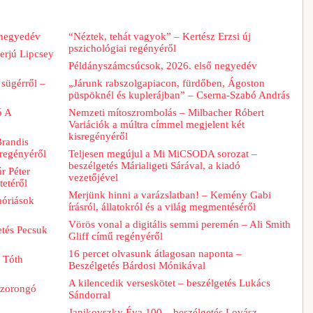
 negyedév
“Néztek, tehát vagyok” – Kertész Erzsi új
pszichológiai regényéről
erjú Lipcsey
Példányszámcsúcsok, 2026. első negyedév
sügérről –
„Járunk rabszolgapiacon, fürdőben, Ágoston
püspöknél és kuplerájban” – Cserna-Szabó András
ó A
Nemzeti mítoszrombolás – Milbacher Róbert
Variációk a múltra címmel megjelent két
kisregényéről
Brandis
regényéről
Teljesen megújul a Mi MiCSODA sorozat –
beszélgetés Márialigeti Sárával, a kiadó
r Péter
vezetőjével
tetéről
Merjünk hinni a varázslatban! – Kemény Gabi
aóriások
írásról, állatokról és a világ megmentéséről
Vörös vonal a digitális semmi peremén – Ali Smith
etés Pecsuk
Gliff című regényéről
16 percet olvasunk átlagosan naponta –
– Tóth
Beszélgetés Bárdosi Mónikával
A kilencedik verseskötet – beszélgetés Lukács
szorongó
Sándorral
Janikovszky Éva 100 – beszélgetés Lovász