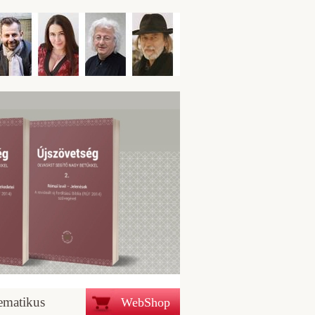
ematikus
WebShop