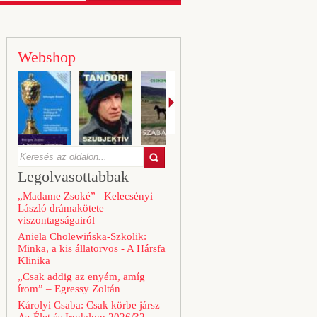
Webshop
Legolvasottabbak
„Madame Zsoké”– Kelecsényi
László drámakötete
viszontagságairól
Aniela Cholewińska-Szkolik:
Minka, a kis állatorvos - A Hársfa
Klinika
„Csak addig az enyém, amíg
írom” – Egressy Zoltán
Károlyi Csaba: Csak körbe jársz –