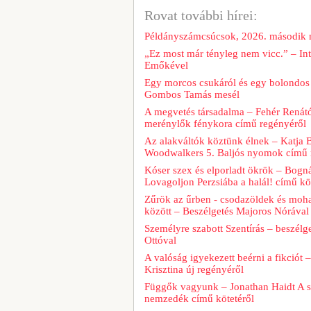
Rovat további hírei:
Példányszámcsúcsok, 2026. második
„Ez most már tényleg nem vicc.” – Int
Emőkével
Egy morcos csukáról és egy bolondos 
Gombos Tamás mesél
A megvetés társadalma – Fehér Renát
merénylők fénykora című regényéről
Az alakváltók köztünk élnek – Katja 
Woodwalkers 5. Baljós nyomok című 
Kóser szex és elporladt ökrök – Bogná
Lovagoljon Perzsiába a halál! című kö
Zűrök az űrben - csodazöldek és moh
között – Beszélgetés Majoros Nórával
Személyre szabott Szentírás – beszélg
Ottóval
A valóság igyekezett beérni a fikciót 
Krisztina új regényéről
Függők vagyunk – Jonathan Haidt A 
nemzedék című kötetéről