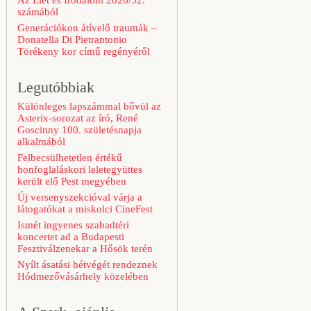
Az Élet és Irodalom 2026/32.
számából
Generációkon átívelő traumák –
Donatella Di Pietrantonio
Törékeny kor című regényéről
Legutóbbiak
Különleges lapszámmal bővül az
Asterix-sorozat az író, René
Goscinny 100. születésnapja
alkalmából
Felbecsülhetetlen értékű
honfoglaláskori leletegyüttes
került elő Pest megyében
Új versenyszekcióval várja a
látogatókat a miskolci CineFest
Ismét ingyenes szabadtéri
koncertet ad a Budapesti
Fesztiválzenekar a Hősök terén
Nyílt ásatási hétvégét rendeznek
Hódmezővásárhely közelében