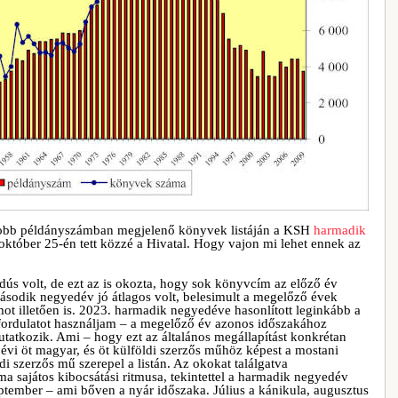
obb példányszámban megjelenő könyvek listáján a KSH
harmadik
 október 25-én tett közzé a Hivatal. Hogy vajon mi lehet ennek az
dús volt, de ezt az is okozta, hogy sok könyvcím az előző év
második negyedév jó átlagos volt, belesimult a megelőző évek
t illetően is. 2023. harmadik negyedéve hasonlított leginkább a
 fordulatot használjam – a megelőző év azonos időszakához
tatkozik. Ami – hogy ezt az általános megállapítást konkrétan
 évi öt magyar, és öt külföldi szerzős műhöz képest a mostani
i szerzős mű szerepel a listán. Az okokat találgatva
ma sajátos kibocsátási ritmusa, tekintettel a harmadik negyedév
zeptember – ami bőven a nyár időszaka. Július a kánikula, augusztus