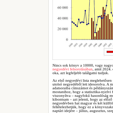
Nincs sok könyv a 10000, vagy nagy
negyedévi felsorolásában
, amit 2024.
oka, azt legfeljebb találgatni tudjuk.
Az első negyedévi lista meglehetősen 
utolsó negyedéből lett idesorolva. A 
adatsoraiba címszámot és példányszámo
mostanihoz, hogy a statisztika-nyelvi
viszonyítva – nagyfokú hasonlóság mu
kibontsam – azt jelenti, hogy az előző
negyedévben hat magyar és két külföld
feltételezhetjük, hogy ez a könyvszak
naptári idejére – július, augusztus, s