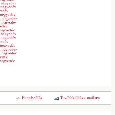
k negyedév
 negyedév
yedév
 negyedév
k negyedév
k negyedév
yedév
 negyedév
k negyedév
 negyedév
yedév
 negyedév
k negyedév
k negyedév
yedév
 negyedév
Hozzászólás
Továbbküldés e-mailben