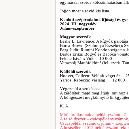
egymással szoros kölcsönhatásban áll
Jöjjön most a rövid kis lista.
Kiadott szépirodalmi, ifjúsági és g
2024. III. negyedév
Július–szeptember
Magyar szerzők
Leslie L. Lawrence: A kígyók palo
Borsa Brown (Szobonya Erzsébet): Sz
Berg Judit: Rumini Kondor-szigeten 
Bartos Erika: Bogyó és Babóca vona
Fekete István: Vuk 10 000
Varázsolj Manóföldön! (fel. szerk. Tá
Külföldi szerzők
Hoover, Colleen: Velünk véget ér 2
Yarros, Rebecca: Vasláng 12 000
Végezetül a szokásosak.
A zárótétel: majd meglátjuk, mit hoz 
A böngészést megkönnyítő linkgyűjt
K. A.
Miről árulkodnak a példányszámok? –
A felső tízezer – csúcspéldányszámo
Csúcspéldányszámok, július – szepte
A bestseller - 2012 példányszám reko