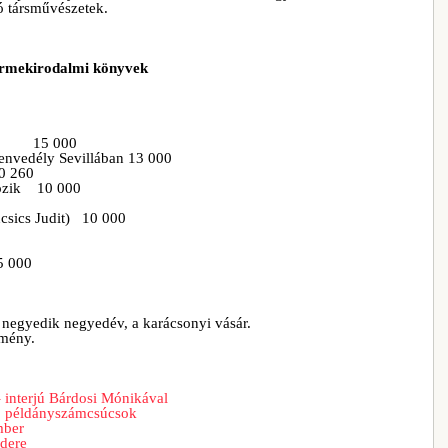
ó társművészetek.
yermekirodalmi könyvek
tája 15 000
envedély Sevillában 13 000
10 260
tozik 10 000
ncsics Judit) 10 000
5 000
a negyedik negyedév, a karácsonyi vásár.
emény.
 interjú Bárdosi Mónikával
k, példányszámcsúcsok
mber
rdere