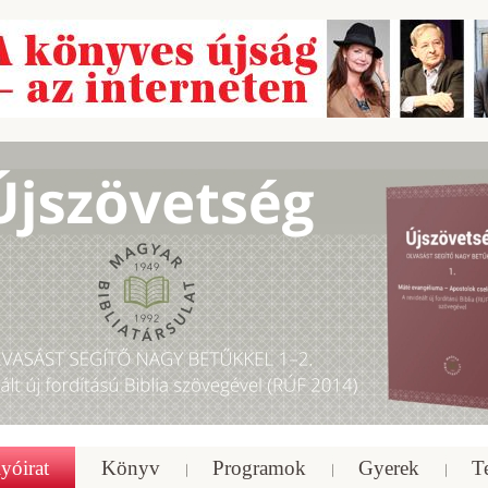
yóirat
Könyv
Programok
Gyerek
T