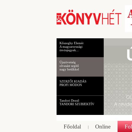
Kőszeghy Elemér
A magyarországi
ötvösjegyek...
Újszövetség
olvasást segítő
nagy betűkkel
SZERZŐI KIADÁS
PROFI MÓDON
Tandori Dezső
TANDORI SZUBJEKTÍV
Főoldal
Online
Fol