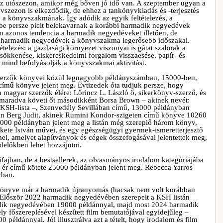
az utószezon, amikor még bőven jó idő van. A szeptember ugyan a
yvszezon is elkezdődik, de ehhez a tankönyvkiadás és -terjesztés
 a könyvszakmának. Így adódik az egyik feltételezés, a
ésbe persze picit belekavarnak a korábbi harmadik negyedévek
en azonos tendencia a harmadik negyedéveket illetően, de
a harmadik negyedévek a könyvszakma legerősebb időszakai.
tételezés: a gazdasági környezet viszonyai is gátat szabnak a
ökkenése, kiskereskedelmi forgalom visszaesése, papír- és
mind befolyásolják a könyvszakmai aktivitást.
erzők könyvei közül legnagyobb példányszámban, 15000-ben,
című könyve jelent meg. Évtizedek óta tudjuk persze, hogy
a magyar szerzők élére: Lőrincz L. László ő, sikerkönyv-szerző, és
maradva követi őt másodikként Borsa Brown – akinek nevét:
 KSH-lista –, Szenvedély Sevillában című, 13000 példányban
ban Berg Judit, akinek Rumini Kondor-szigeten című könyve 10260
000 példányban jelent meg a listán még szereplő három könyv,
kete István művei, és egy egészségügyi gyermek-ismeretterjesztő
l, amelyet alapítványok és cégek összefogásával jelentettek meg,
delőkben lehet hozzájutni.
fajban, de a bestsellerek, az olvasmányos irodalom kategóriájába
t ér című kötete 25000 példányban jelent meg. Rebecca Yarros
yban.
könyve már a harmadik újranyomás (hacsak nem volt korábban
. Először 2022 harmadik negyedévében szerepelt a KSH listán
dik negyedévében 19000 példánnyal, majd most 2024 harmadik
 főszereplésével készített film bemutatójával egyidejűleg –
 példánnyal. Jól illusztrálva azt a tételt, hogy irodalom és film