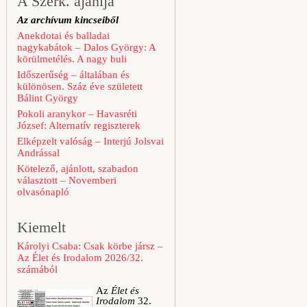
A Szerk. ajánlja
Az archívum kincseiből
Anekdotai és balladai
nagykabátok – Dalos György: A
körülmetélés. A nagy buli
Időszerűség – általában és
különösen. Száz éve született
Bálint György
Pokoli aranykor – Havasréti
József: Alternatív regiszterek
Elképzelt valóság – Interjú Jolsvai
Andrással
Kötelező, ajánlott, szabadon
választott – Novemberi
olvasónapló
Kiemelt
Károlyi Csaba: Csak körbe jársz –
Az Élet és Irodalom 2026/32.
számából
Az
Élet és
Irodalom
32.