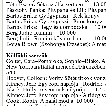
Tóth Eszter: Séta az állatkertben 13 0
Pásztohy Panka: Pitypang és Lili: Pitypa
Bartos Erika: Gyógypuszi - Kék köny
Bartos Erika: Gyógypuszi - Piros kön
Bartos Erika: Hegy és dombocska 10 0
Berg Judit: Rumini 10 000
Berg Judit: Rumini kővárosban 10 0
Borsa Brown (Szobonya Erzsébet): A ma
Külföldi szerzők
Colter, Cara–Pembroke, Sophie–Blake, Al
New Yorkban/Itáliai menedék/Firenzéb
540
Hoover, Colleen: Verity Sötét titkok vo
Kinney, Jeff: Egy ropi naplója - Rodrick
Black, Holly: A semmi királynője 12 
Kinney, Jeff: Egy ropi naplója - A ri
Cook, Robin: A halál módja 10 000