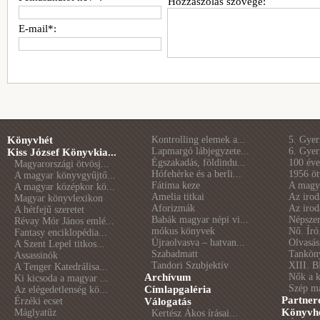
Hozzászólás szövege:
E-mail*:
Könyvhét
Kontrolling elemek a...
5. Gye
Lapmargó lábjegyzete...
6. Gye
Kiss József Könyvkia...
Égszakadás, földindu...
100 éve 
Magyarországi ötvösj...
Hófehérke és a berli...
1956 öt
A magyar könyvgyűjtő...
Fátima keze
A magya
A magyar középkor kö...
Amelia titkai
Az irod
Magyar könyvlexikon
Aforizmák
Az irod
A hétfejű szeretet
Babák magyar népi vi...
Népszer
Révay Mór János emlé...
mókus könyvek
Nő. Író
Fantasy enciklopédia...
Újraolvasva – hatvan...
Olvasás
A Szent Lepel titkos...
Szabadmatt
Tankön
Assassinók
Tandori Szubjektív
XIII. B
A Tenger Katedrálisa...
Archívum
Nők a 
Ki kicsoda a magyar ...
Szép m
Címlapgaléria
Az elégedetlenség kö...
Partner
Érzéki ecset
Válogatás
Könyvhé
Máglyatűz
Kertész Ákos írásai...