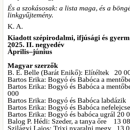
És a szokásosak: a lista maga, és a böng
linkgyűjtemény.
K. A.
Kiadott szépirodalmi, ifjúsági és gye
2025. II. negyedév
Április–június
Magyar szerzők
B. E. Belle (Barát Enikő): Elítéltek 20 0
Bartos Erika: Bogyó és Babóca a mentőb
Bartos Erika: Bogyó és Babóca a mentő
000
Bartos Erika: Bogyó és Babóca labdáz
Bartos Erika: Bogyó és Babóca nefelejc
Bartos Erika: Bogyó és babóca ugrál 20 
Balog P. Hédi: Szeder, a tanya őre 13 0
Szilágyi Lajos: Trixi nyaralni megy 13 