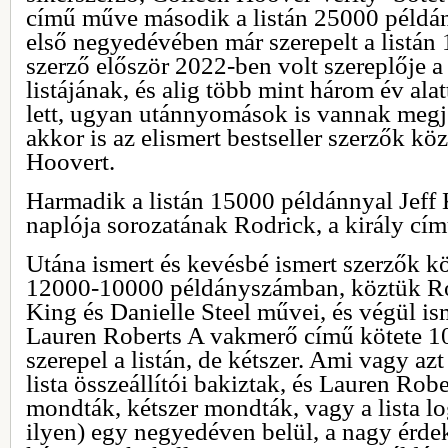
című műve második a listán 25000 példá
első negyedévében már szerepelt a listán
szerző először 2022-ben volt szereplője
listájának, és alig több mint három év alat
lett, ugyan utánnyomások is vannak megj
akkor is az elismert bestseller szerzők kö
Hoovert.
Harmadik a listán 15000 példánnyal Jeff
naplója sorozatának Rodrick, a király cím
Utána ismert és kevésbé ismert szerzők k
12000-10000 példányszámban, köztük R
King és Danielle Steel művei, és végül is
Lauren Roberts A vakmerő című kötete 1
szerepel a listán, de kétszer. Ami vagy az
lista összeállítói bakiztak, és Lauren Rob
mondták, kétszer mondták, vagy a lista log
ilyen) egy negyedéven belül, a nagy érdek