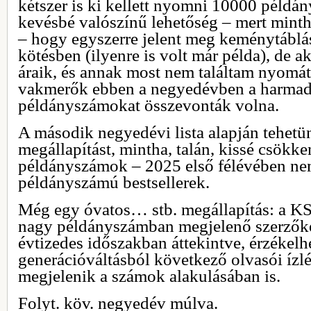
kétszer is ki kellett nyomni 10000 példá
kevésbé valószínű lehetőség – mert minth
– hogy egyszerre jelent meg keménytáblá
kötésben (ilyenre is volt már példa), de 
áraik, és annak most nem találtam nyomá
vakmerők ebben a negyedévben a harmadik
példányszámokat összevonták volna.
A második negyedévi lista alapján tehetü
megállapítást, mintha, talán, kissé csökk
példányszámok – 2025 első félévében ne
példányszámú bestsellerek.
Még egy óvatos… stb. megállapítás: a KSH
nagy példányszámban megjelenő szerzőke
évtizedes időszakban áttekintve, érzékelh
generációváltásból következő olvasói ízlé
megjelenik a számok alakulásában is.
Folyt. köv. negyedév múlva.