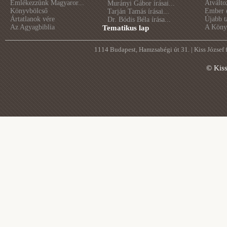
Emlékezzünk Magyaror...
Átválto
Murányi Gábor írásai...
Könyvbölcső
Ember é
Tarján Tamás írásai...
Ártatlanok vére
Újabb t
Dr. Bódis Béla írása...
Az Agyagbiblia
A Könyv
Tematikus lap
1114 Budapest, Hamzsabégi út 31. | Kiss József
© Kis