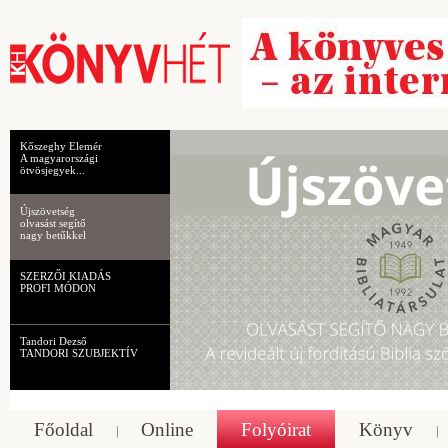
Kőszeghy Elemér
A magyarországi
ötvösjegyek...
Újszövetség
olvasást segítő
nagy betűkkel
SZERZŐI KIADÁS
PROFI MÓDON
Tandori Dezső
TANDORI SZUBJEKTÍV
Főoldal
Online
Folyóirat
Könyv