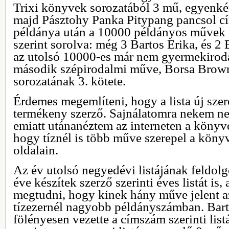
Trixi könyvek sorozatából 3 mű, egyenké
majd Pásztohy Panka Pitypang pancsol 
példánya után a 10000 példányos művek 
szerint sorolva: még 3 Bartos Erika, és 2
az utolsó 10000-es már nem gyermekiroda
második szépirodalmi műve, Borsa Brow
sorozatának 3. kötete.
Érdemes megemlíteni, hogy a lista új szere
termékeny szerző. Sajnálatomra nekem ne
emiatt utánanéztem az interneten a könyve
hogy tíznél is több műve szerepel a kön
oldalain.
Az év utolsó negyedévi listájának feldo
éve készítek szerző szerinti éves listát is,
megtudni, hogy kinek hány műve jelent a
tízezernél nagyobb példányszámban. Bar
fölényesen vezette a címszám szerinti list