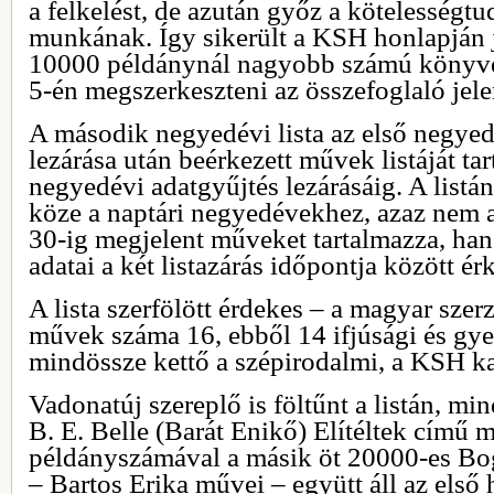
a felkelést, de azután győz a kötelességtud
munkának. Így sikerült a KSH honlapján j
10000 példánynál nagyobb számú könyvek
5-én megszerkeszteni az összefoglaló jele
A második negyedévi lista az első negyed
lezárása után beérkezett művek listáját ta
negyedévi adatgyűjtés lezárásáig. A listá
köze a naptári negyedévekhez, azaz nem az
30-ig megjelent műveket tartalmazza, ha
adatai a két listazárás időpontja között ér
A lista szerfölött érdekes – a magyar szerz
művek száma 16, ebből 14 ifjúsági és gy
mindössze kettő a szépirodalmi, a KSH kat
Vadonatúj szereplő is föltűnt a listán, min
B. E. Belle (Barát Enikő) Elítéltek című
példányszámával a másik öt 20000-es Bog
– Bartos Erika művei – együtt áll az első 