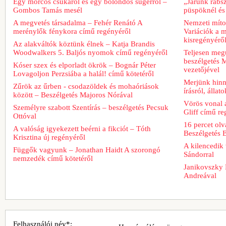
Egy morcos csukáról és egy bolondos sügérről –
„Járunk rabs
Gombos Tamás mesél
püspöknél és
A megvetés társadalma – Fehér Renátó A
Nemzeti míto
merénylők fénykora című regényéről
Variációk a m
kisregényérő
Az alakváltók köztünk élnek – Katja Brandis
Woodwalkers 5. Baljós nyomok című regényéről
Teljesen meg
beszélgetés M
Kóser szex és elporladt ökrök – Bognár Péter
vezetőjével
Lovagoljon Perzsiába a halál! című kötetéről
Merjünk hinn
Zűrök az űrben - csodazöldek és mohaóriások
írásról, álla
között – Beszélgetés Majoros Nórával
Vörös vonal 
Személyre szabott Szentírás – beszélgetés Pecsuk
Gliff című re
Ottóval
16 percet ol
A valóság igyekezett beérni a fikciót – Tóth
Beszélgetés 
Krisztina új regényéről
A kilencedik 
Függők vagyunk – Jonathan Haidt A szorongó
Sándorral
nemzedék című kötetéről
Janikovszky 
Andreával
Felhasználói név*: