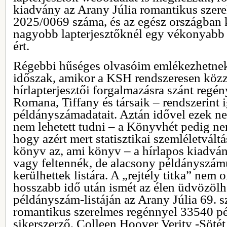
kiadvány az Arany Júlia romantikus szere
2025/0069 száma, és az egész országban 
nagyobb lapterjesztőknél egy vékonyabb 
ért.
Régebbi hűséges olvasóim emlékezhetnek
időszak, amikor a KSH rendszeresen közz
hírlapterjesztői forgalmazásra szánt regény
Romana, Tiffany és társaik – rendszerint
példányszámadatait. Aztán idővel ezek nem
nem lehetett tudni – a Könyvhét pedig ne
hogy azért mert statisztikai szemléletváltá
könyv az, ami könyv – a hírlapos kiadván
vagy feltennék, de alacsony példányszám
kerülhettek listára. A „rejtély titka” nem 
hosszabb idő után ismét az élen üdvözöl
példányszám-listáján az Arany Júlia 69. 
romantikus szerelmes regénnyel 33540 p
sikerszerző, Colleen Hoover Verity -Söté