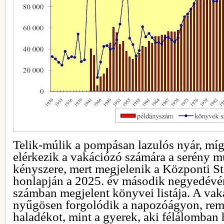
Telik-múlik a pompásan lazulós nyár, mí
elérkezik a vakációzó számára a serény 
kényszere, mert megjelenik a Központi Sta
honlapján a 2025. év második negyedév
számban megjelent könyvei listája. A vak
nyűgösen forgolódik a napozóágyon, rem
haladékot, mint a gyerek, aki félálomban 