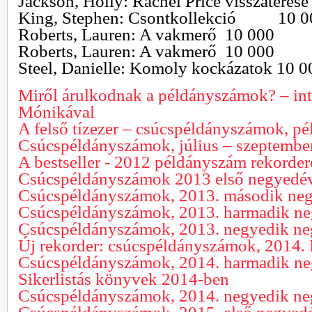
Jackson, Holly: Rachel Price visszatéré
King, Stephen: Csontkollekció 10 0
Roberts, Lauren: A vakmerő 10 000
Roberts, Lauren: A vakmerő 10 000
Steel, Danielle: Komoly kockázatok 10 0
Miről árulkodnak a példányszámok? – int
Mónikával
A felső tízezer – csúcspéldányszámok, 
Csúcspéldányszámok, július – szeptembe
A bestseller - 2012 példányszám rekorder
Csúcspéldányszámok 2013 első negyedé
Csúcspéldányszámok, 2013. második ne
Csúcspéldányszámok, 2013. harmadik n
Csúcspéldányszámok, 2013. negyedik n
Új rekorder: csúcspéldányszámok, 2014. I
Csúcspéldányszámok, 2014. harmadik n
Sikerlistás könyvek 2014-ben
Csúcspéldányszámok, 2014. negyedik n