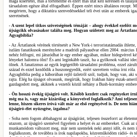
maga kísértetei, más a történelme és ezért más utat kell keressen és találj
társadalom egésze által elfogadható. Éppen ezért nincs általános recept. M
megértem, hogy a diktatúra szenvedéssekkel teli évei után az emberek iga
szeretnének.
- A szent lepel titkos szövetségének témáját – ahogy évekkel ezelőtt 
újságcikk olvasásakor találta meg. Hogyan született meg az Ártatlano
Agyagbiblia?
- Az Ártatlanok vérének történetét a New York-i terroristatámadás ihlette, 
iszlám fanatikusok merénylete a madridi pályaudvar ellen 2004. március 
nehéz felfogni, mi játszódhat le egy ember agyában, mikor hidegvérrel k
lényeket halomra ölni! És ami leginkább taszít, ha a gyilkosok vallási id
ölnek. A fanatizmus az egyik legégetőbb társadalmi probléma, ezzel zárult
század és ezzel kezdődik a huszonegyedik, ezért szerettem volna írni róla.
Agyagbiblia pedig a háborúban rejlő üzletről szól, tudjuk, hogy van, aki s
rajta. Elég ha újságot olvasunk, megírták, hogy Irakban hány észak-ameri
gazdagodott meg, akiknek a vezetői közül néhány a Bush-kormány embere
- Ön hosszú évekig újságíró volt. Később kezdett csak regényeket írn
még ma is, vagy már kizárólag a könyveivel foglalkozik? Ami teljesen
lenne, hiszen sikeres íróvá vált már az első regényével is. De nem hiá
újságíró-élet nyüzsgése, izgalma?
- Soha nem fogom abbahagyni az újságírást, teljesen összeforrt az életem
utazom, az újságíró szemével figyelem a helyet és az embereket. Csak az ú
munkamódom változott meg, már nem szentelek neki annyi időt, és nem i
foglalkozom, de továbbra is írok napilapokba, közreműködöm rádió- és 