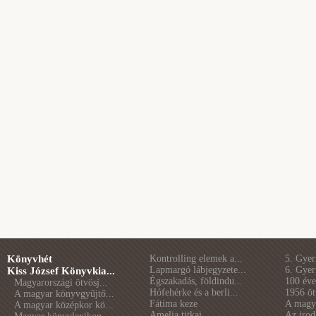
Könyvhét
Kontrolling elemek a...
5. Gye
Lapmargó lábjegyzete...
6. Gye
Kiss József Könyvkia...
Égszakadás, földindu...
100 éve 
Magyarországi ötvösj...
Hófehérke és a berli...
1956 öt
A magyar könyvgyűjtő...
Fátima keze
A magya
A magyar középkor kö...
Amelia titkai
Az irod