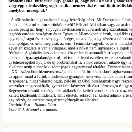
problémákkal küzdenek. Úgy gondolja, hogy ezek a nők a globalizáci
vagy épp ellenkezőleg, segít nekik a nemzetközi és multikulturális kö
amelyben mozognak?
- A nők számára a globalizáció nagy lehetőség lehet. Mi Európában élünk
élnek a nők a mi kultúrkörünkön kívül? Például Afrikában vagy az arab 
válasz pedig az, hogy a nyugati civilizáción kívül a nők alig számítanak v
legtöbb európai országban és az Egyesült Államokban elértük, legalábbis 
egyenjogúságot és az esélyegyenlőséget, de a világ nagy részén a nő más
állampolgár, és néha még csak az sem. Feminista vagyok, és az is marado
egyetlen szeglete is van a világnak, ahol a nőket nem ugyanazok a jogok il
férfiakat. A globális társadalomban közvetlen és azonnali hírt kapunk a nő
elkövetett igazságtalanságokról, fel tudunk lépni ez ellen, és tenni valamit
új lehetőségeket nyújt, de új problémákat is, a nők esetében inkább úgy l
alkalmat nyújt a már kiküzdött jogok egyetemessé tételére. Tűrhetetlenne
a XXI. században bizonyos országokban a nők örökös kiskorúságba vanna
az apjuk, majd a férjük mindenható gyámjuk, nem vezethetnek autót (min
Arábiában), nincs választójoguk, például az Öböl országainak nagy részé
szervüket megcsonkítják, gyerekként kényszerítik őket házasságra és így 
Regényeim hősnői kemény nők, akiknek fel kellett venniük a harcot az éle
kellett küzdeniük mindenért, amit elértek, sokszor fel kellett adniuk érte
egy részét, de cserébe maguk irányíthatják az életüket.
Cserháti Éva – Bakucz Dóra
Foto © J. Manuel Fernandez