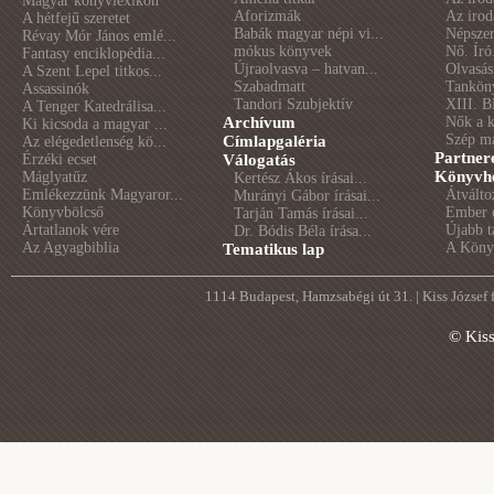
Magyar könyvlexikon
Aforizmák
Az irod
A hétfejű szeretet
Babák magyar népi vi...
Népszer
Révay Mór János emlé...
mókus könyvek
Nő. Író
Fantasy enciklopédia...
Újraolvasva – hatvan...
Olvasás
A Szent Lepel titkos...
Szabadmatt
Tankön
Assassinók
Tandori Szubjektív
XIII. B
A Tenger Katedrálisa...
Archívum
Nők a 
Ki kicsoda a magyar ...
Szép m
Címlapgaléria
Az elégedetlenség kö...
Partner
Érzéki ecset
Válogatás
Könyvhé
Máglyatűz
Kertész Ákos írásai...
Emlékezzünk Magyaror...
Átválto
Murányi Gábor írásai...
Könyvbölcső
Ember é
Tarján Tamás írásai...
Ártatlanok vére
Újabb t
Dr. Bódis Béla írása...
Az Agyagbiblia
A Könyv
Tematikus lap
1114 Budapest, Hamzsabégi út 31. | Kiss József
© Kis