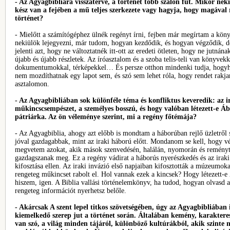
- Az Agyagbibliára visszatérve, a történet több szálon fut. Mikor neki
kész van a fejében a mű teljes szerkezete vagy hagyja, hogy magával
történet?
- Mielőtt a számítógéphez ülnék regényt írni, fejben már megírtam a kön
nekiülök lejegyezni, már tudom, hogyan kezdődik, és hogyan végződik, 
jelenti azt, hogy ne változtatnék itt-ott az eredeti ötleten, hogy ne jutnán
újabb és újabb részletek. Az íróasztalom és a szoba telis-teli van könyvekk
dokumentumokkal, térképekkel… És persze otthon mindenki tudja, hogyh
nem mozdíthatnak egy lapot sem, és szó sem lehet róla, hogy rendet rakja
asztalomon.
- Az Agyagbibliában sok különféle téma és konfliktus keveredik: az i
műkincscsempészet, a személyes bosszú, és hogy valóban létezett-e 
pátriárka. Az ön véleménye szerint, mi a regény főtémája?
- Az Agyagbiblia, ahogy azt előbb is mondtam a háborúban rejlő üzletről
jóval gazdagabbak, mint az iraki háború előtt. Mondanom se kell, hogy v
megvetem azokat, akik mások szenvedésén, halálán, nyomorán és reményt
gazdagszanak meg. Ez a regény vádirat a háborús nyerészkedés és az ira
kifosztása ellen. Az iraki invázió első napjaiban kifosztották a múzeumoka
rengeteg műkincset rabolt el. Hol vannak ezek a kincsek? Hogy létezett
hiszem, igen. A Biblia vallási történelemkönyv, ha tudod, hogyan olvasd a
rengeteg információt nyerhetsz belőle.
- Akárcsak A szent lepel titkos szövetségében, úgy az Agyagbibliában
kiemelkedő szerep jut a történet során. Általában kemény, karaktere
van szó, a világ minden tájáról, különböző kultúrákból, akik szinte 