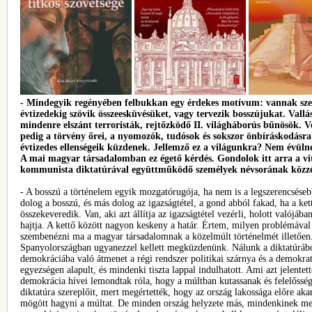
- Mindegyik regényében felbukkan egy érdekes motívum: vannak sze
évtizedekig szövik összeesküvésüket, vagy tervezik bosszújukat. Vallá
mindenre elszánt terroristák, rejtőzködő II. világháborús bűnösök. 
pedig a törvény őrei, a nyomozók, tudósok és sokszor önbíráskodásra
évtizedes ellenségeik küzdenek. Jellemző ez a világunkra? Nem évüln
A mai magyar társadalomban ez égető kérdés. Gondolok itt arra a vi
kommunista diktatúrával együttműködő személyek névsorának közzét
- A bosszú a történelem egyik mozgatórugója, ha nem is a legszerencsése
dolog a bosszú, és más dolog az igazságtétel, a gond abból fakad, ha a ket
összekeveredik. Van, aki azt állítja az igazságtétel vezérli, holott valójáb
hajtja. A kettő között nagyon keskeny a határ. Értem, milyen problémával
szembenézni ma a magyar társadalomnak a közelmúlt történelmét illetően
Spanyolországban ugyanezzel kellett megküzdenünk. Nálunk a diktatúráb
demokráciába való átmenet a régi rendszer politikai szárnya és a demokra
egyezségen alapult, és mindenki tiszta lappal indulhatott. Ami azt jelentet
demokrácia hívei lemondtak róla, hogy a múltban kutassanak és felelősség
diktatúra szereplőit, mert megértették, hogy az ország lakossága előre ak
mögött hagyni a múltat. De minden ország helyzete más, mindenkinek m