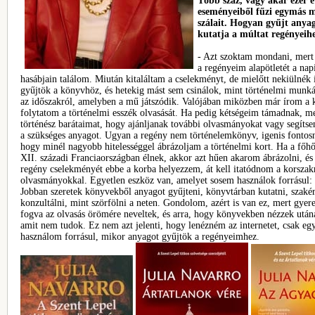
Több száz, vagy akár ezer é
eseményeiből fűzi egymás me
szálait. Hogyan gyűjt anya
kutatja a múltat regényeih
- Azt szoktam mondani, mert 
a regényeim alapötletét a nap
hasábjain találom. Miután kitaláltam a cselekményt, de mielőtt nekiülnék 
gyűjtök a könyvhöz, és hetekig mást sem csinálok, mint történelmi munká
az időszakról, amelyben a mű játszódik. Valójában miközben már írom a 
folytatom a történelmi esszék olvasását. Ha pedig kétségeim támadnak, 
történész barátaimat, hogy ajánljanak további olvasmányokat vagy segítse
a szükséges anyagot. Ugyan a regény nem történelemkönyv, igenis fontos
hogy minél nagyobb hitelességgel ábrázoljam a történelmi kort. Ha a főhő
XII. századi Franciaországban élnek, akkor azt hűen akarom ábrázolni, és
regény cselekményét ebbe a korba helyezzem, át kell itatódnom a korszak
olvasmányokkal. Egyetlen eszköz van, amelyet sosem használok forrásul: a
Jobban szeretek könyvekből anyagot gyűjteni, könyvtárban kutatni, szaké
konzultálni, mint szörfölni a neten. Gondolom, azért is van ez, mert gye
fogva az olvasás örömére neveltek, és arra, hogy könyvekben nézzek utá
amit nem tudok. Ez nem azt jelenti, hogy lenézném az internetet, csak e
használom forrásul, mikor anyagot gyűjtök a regényeimhez.