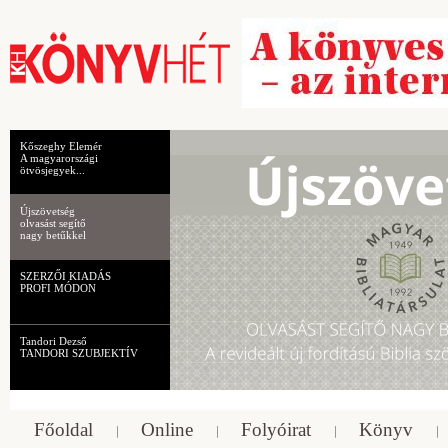
Kőszeghy Elemér
A magyarországi
ötvösjegyek...
Újszövetség
olvasást segítő
nagy betűkkel
SZERZŐI KIADÁS
PROFI MÓDON
Tandori Dezső
TANDORI SZUBJEKTÍV
Főoldal
Online
Folyóirat
Könyv