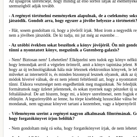
Az újságírók szerencséje, hogy mindig az első sorból látják az eseményeke
szemszögből adják tovább.
- A regényei történelmi eseményeken alapulnak, de a cselekmény soks
játszódik. Gondolt arra, hogy egyszer a jövőbe helyezze a történeteit
- Hát, sosem gondoltam rá, hogy a jövőről írjak. Most írom a negyedik r
nem a jövőben játszódik. De ki tudja, mi jut még az eszembe…
- Az utóbbi években sokat beszélnek a könyv jövőjéről. Ön mit gondo
tűnni a nyomtatott könyv, megszűnik a Gutenberg-galaxis?
- Nem! Biztosan nem! Lehetetlen! Elképzelni sem tudok egy könyv nélküli
hogy lemondjak arról a végtelen örömről, amit a könyv tapintása jelent. K
hogy az új technológiáknak hála már léteznek elektronikus könyvek, le leh
műveket az internetről is, és minden bizonnyal lesznek olyanok, akik az új
módok híveivé válnak, de ez nem jelenti feltétlenül azt, hogy a nyomtatot
tűnni. Ekkora veszteséget nem engedhetünk meg magunknak. Ne feledjük,
formátumok nagy üzletet jelentenek, és sokan nyernek nagy pénzeket új s
feltalálásával. De azt hiszem, hogy mi, a könyv szerelmesei, nem fogjuk 
eltűnjön. A legszörnyűbb az lenne, ha törpe kisebbség luxuscikke válna be
mondanak, nem ugyanaz könyvet tartani a kezemben, vagy a képernyőről 
- Véleményem szerint a regényei nagyon alkalmasak filmtémának. G
hogy forgatókönyvet írjon belőlük?
- Nem gondoltam még rá soha, hogy forgatókönyvet írjak, de nem lehetet