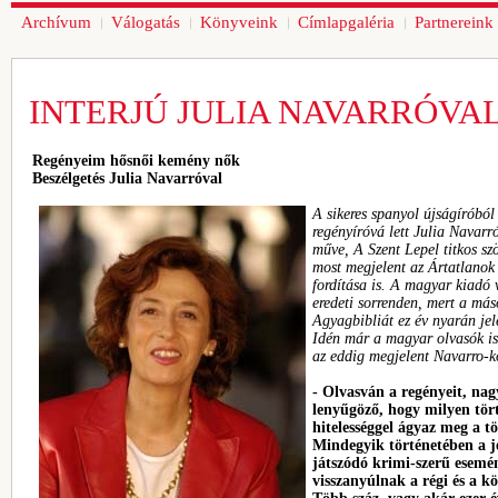
Archívum
Válogatás
Könyveink
Címlapgaléria
Partnereink
INTERJÚ JULIA NAVARRÓVA
Regényeim hősnői kemény nők
Beszélgetés Julia Navarróval
A sikeres spanyol újságíróból 
regényíróvá lett Julia Navar
műve, A Szent Lepel titkos sz
most megjelent az Ártatlanok
fordítása is. A magyar kiadó v
eredeti sorrenden, mert a má
Agyagbibliát ez év nyarán jel
Idén már a magyar olvasók is
az eddig megjelent Navarro-kö
- Olvasván a regényeit, na
lenyűgöző, hogy milyen tör
hitelességgel ágyaz meg a t
Mindegyik történetében a j
játszódó krimi-szerű esemé
visszanyúlnak a régi és a k