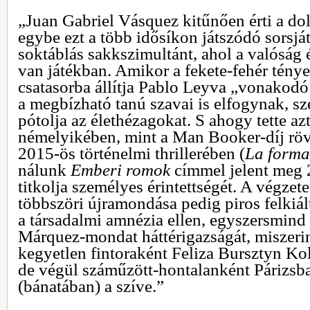
„Juan Gabriel Vásquez kitűnően érti a do
egybe ezt a több idősíkon játszódó sorsjá
soktáblás sakkszimultánt, ahol a valóság 
van játékban. Amikor a fekete-fehér ténye
csatasorba állítja Pablo Leyva „vonakodó
a megbízható tanú szavai is elfogynak, sz
pótolja az élethézagokat. S ahogy tette az
némelyikében, mint a Man Booker-díj rövid
2015-ös történelmi thrillerében (
La forma
nálunk
Emberi romok
címmel jelent meg
titkolja személyes érintettségét. A végzet
többszöri újramondása pedig piros felkiál
a társadalmi amnézia ellen, egyszersmind 
Márquez-mondat háttérigazságát, miszerin
kegyetlen fintoraként Feliza Bursztyn Kol
de végül száműzött-hontalanként Párizsb
(bánatában) a szíve.”