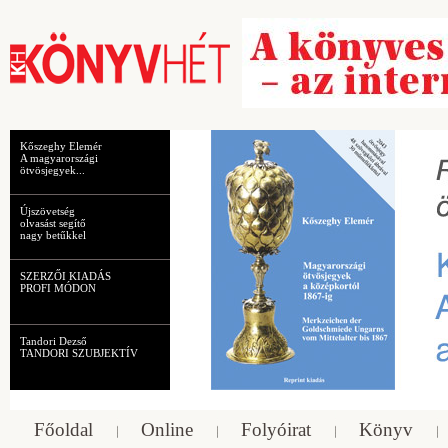
Kőszeghy Elemér
A magyarországi
ötvösjegyek...
Újszövetség
olvasást segítő
nagy betűkkel
SZERZŐI KIADÁS
PROFI MÓDON
Tandori Dezső
TANDORI SZUBJEKTÍV
Főoldal
Online
Folyóirat
Könyv