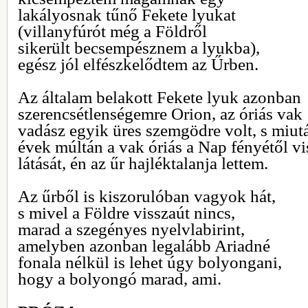
lakályosnak tűnő Fekete lyukat
(villanyfúrót még a Földről
sikerült becsempésznem a lyukba),
egész jól elfészkelődtem az Űrben.
Az általam belakott Fekete lyuk azonban
szerencsétlenségemre Orion, az óriás vak
vadász egyik üres szemgödre volt, s miut
évek múltán a vak óriás a Nap fényétől vi
látását, én az űr hajléktalanja lettem.
Az űrből is kiszorulóban vagyok hát,
s mivel a Földre visszaút nincs,
marad a szegényes nyelvlabirint,
amelyben azonban legalább Ariadné
fonala nélkül is lehet úgy bolyongani,
hogy a bolyongó marad, ami.