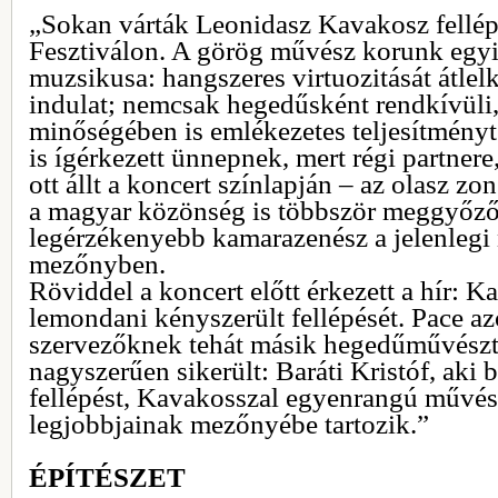
„Sokan várták Leonidasz Kavakosz fellépé
Fesztiválon. A görög művész korunk egyi
muzsikusa: hangszeres virtuozitását átlelk
indulat; nemcsak hegedűsként rendkívüli,
minőségében is emlékezetes teljesítményt 
is ígérkezett ünnepnek, mert régi partnere
ott állt a koncert színlapján – az olasz z
a magyar közönség is többször meggyőződ
legérzékenyebb kamarazenész a jelenlegi
mezőnyben.
Röviddel a koncert előtt érkezett a hír: 
lemondani kényszerült fellépését. Pace az
szervezőknek tehát másik hegedűművészt k
nagyszerűen sikerült: Baráti Kristóf, aki b
fellépést, Kavakosszal egyenrangú művész
legjobbjainak mezőnyébe tartozik.”
ÉPÍTÉSZET