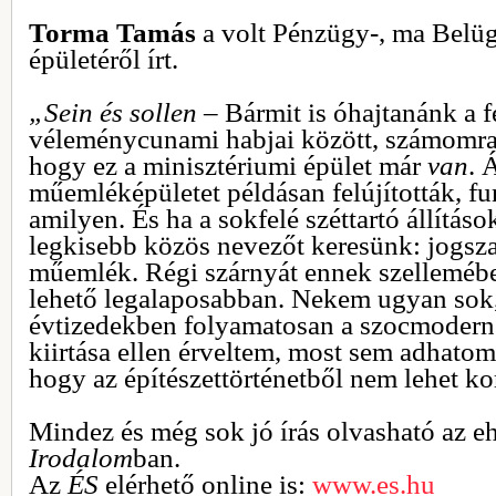
Torma Tamás
a
volt Pénzügy-, ma Belü
épületéről írt.
„Sein és sollen –
Bármit is óhajtanánk a f
véleménycunami habjai között, számomra a
hogy ez a minisztériumi épület már
van
. 
műemléképületet példásan felújították, fu
amilyen. És ha a sokfelé széttartó állítás
legkisebb közös nevezőt keresünk: jogsza
műemlék. Régi szárnyát ennek szellemében
lehető legalaposabban. Nekem ugyan sok,
évtizedekben folyamatosan a szocmodern 
kiirtása ellen érveltem, most sem adhatom f
hogy az építészettörténetből nem lehet ko
Mindez és még sok jó írás olvasható az e
Irodalom
ban.
Az
ÉS
elérhető online is:
www.es.hu