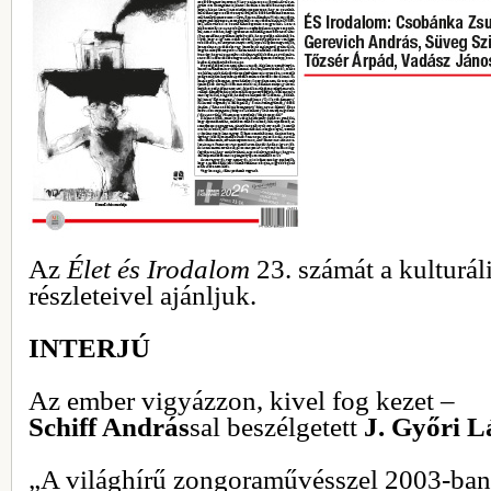
Az
Élet és Irodalom
23. számát a kulturál
részleteivel ajánljuk.
INTERJÚ
Az ember vigyázzon, kivel fog kezet –
Schiff András
sal beszélgetett
J. Győri L
„A világhírű zongoraművésszel 2003-ba