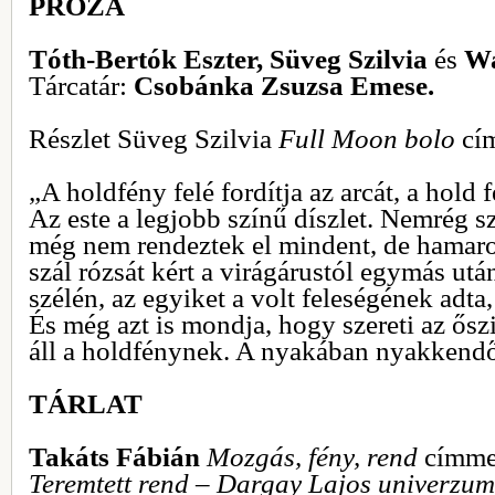
PRÓZA
Tóth-Bertók Eszter, Süveg Szilvia
és
Wa
Tárcatár:
Csobánka Zsuzsa Emese.
Részlet Süveg Szilvia
Full Moon bolo
cí
„A holdfény felé fordítja az arcát, a hold 
Az este a legjobb színű díszlet. Nemrég sz
még nem rendeztek el mindent, de hamaro
szál rózsát kért a virágárustól egymás utá
szélén, az egyiket a volt feleségének adt
És még azt is mondja, hogy szereti az ősz
áll a holdfénynek. A nyakában nyakkendől
TÁRLAT
Takáts Fábián
Mozgás, fény, rend
címmel 
Teremtett rend – Dargay Lajos univerzu