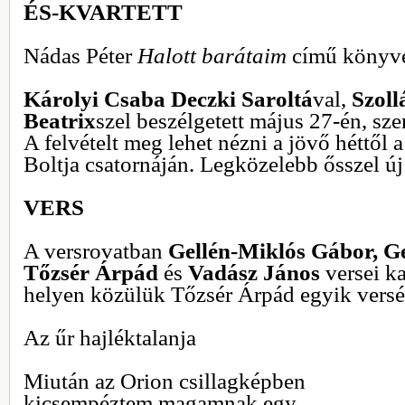
ÉS-KVARTETT
Nádas Péter
Halott barátaim
című könyvé
Károlyi Csaba Deczki Saroltá
val,
Szoll
Beatrix
szel beszélgetett május 27-én, sze
A felvételt meg lehet nézni a jövő héttől
Boltja csatornáján. Legközelebb ősszel új 
VERS
A versrovatban
Gellén-Miklós Gábor, G
Tőzsér Árpád
és
Vadász János
versei k
helyen közülük Tőzsér Árpád egyik versé
Az űr hajléktalanja
Miután az Orion csillagképben
kicsempéztem magamnak egy