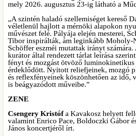
mely 2026. augusztus 23-ig látható a Mű
„A szintén haladó szellemiséget kereső 
véletlenül hajlott a mérnöki alapokon ny
művészet felé. Pályája elején mesterei, Sc
Tibor inspirálták, ám leginkább Moholy-
Schöffer eszméi mutattak irányt számára
kurátor által rendezett tárlat leírása szeri
fényt és mozgást ötvöző luminokinetikus
érdeklődött. Nyitott reliefjeinek, mozgó 
és reflexfényeinek köszönhetően az idő, va
is beágyazódott műveibe.”
ZENE
Csengery Kristóf
a Kavakosz helyett fell
valamint Enrico Pace, Boldoczki Gábor é
János koncertjéről írt.