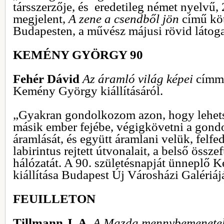
társszerzője, és eredetileg német nyelvű,
megjelent,
A zene a csendből jön
című köt
Budapesten, a művész májusi rövid látoga
KEMÉNY GYÖRGY 90
Fehér Dávid
Az áramló világ képei
címme
Kemény György kiállításáról.
„Gyakran gondolkozom azon, hogy lehets
másik ember fejébe, végigkövetni a gondo
áramlását, és együtt áramlani velük, felf
labirintus rejtett útvonalait, a belső öss
hálózatát. A 90. születésnapját ünneplő
kiállítása Budapest Új Városházi Galériáj
FEUILLETON
Tillmann J. A.
A Mazda mennybemenete