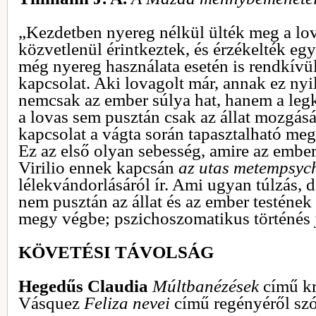
„Kezdetben nyereg nélkül ülték meg a lova
közvetlenül érintkeztek, és érzékelték eg
még nyereg használata esetén is rendkívü
kapcsolat. Aki lovagolt már, annak ez nyil
nemcsak az ember súlya hat, hanem a legk
a lovas sem pusztán csak az állat mozgását
kapcsolat a vágta során tapasztalható meg
Ez az első olyan sebesség, amire az embe
Virilio ennek kapcsán
az utas metempsyc
lélekvándorlásáról ír. Ami ugyan túlzás, 
nem pusztán az állat és az ember testéne
megy végbe; pszichoszomatikus történés j
KÖVETÉSI TÁVOLSÁG
Hegedűs Claudia
Múltbanézések
című kr
Vásquez
Feliza nevei
című regényéről szó