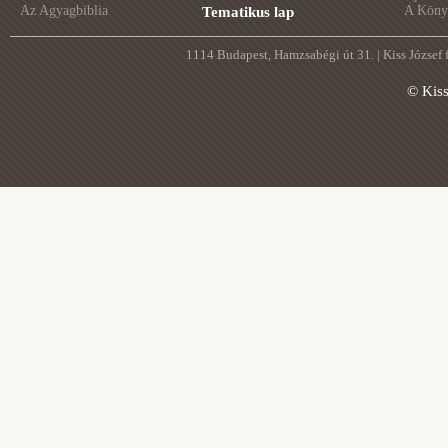
Az Agyagbiblia
A Könyv
Tematikus lap
1114 Budapest, Hamzsabégi út 31. | Kiss József
© Kis