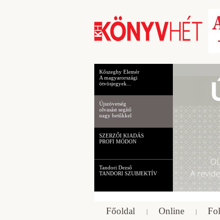
Kőszeghy Elemér
A magyarországi
ötvösjegyek...
Újszövetség
olvasást segítő
nagy betűkkel
SZERZŐI KIADÁS
PROFI MÓDON
Tandori Dezső
TANDORI SZUBJEKTÍV
Főoldal
Online
Fol