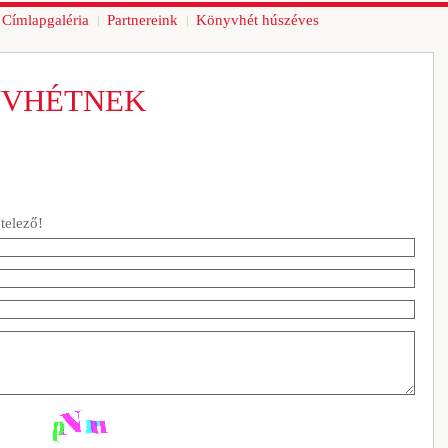
Címlapgaléria
Partnereink
Könyvhét húszéves
YVHÉTNEK
ötelező!