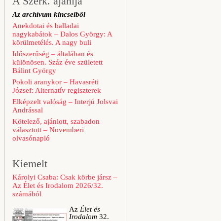
A Szerk. ajánlja
Az archívum kincseiből
Anekdotai és balladai
nagykabátok – Dalos György: A
körülmetélés. A nagy buli
Időszerűség – általában és
különösen. Száz éve született
Bálint György
Pokoli aranykor – Havasréti
József: Alternatív regiszterek
Elképzelt valóság – Interjú Jolsvai
Andrással
Kötelező, ajánlott, szabadon
választott – Novemberi
olvasónapló
Kiemelt
Károlyi Csaba: Csak körbe jársz –
Az Élet és Irodalom 2026/32.
számából
Az
Élet és
Irodalom
32.