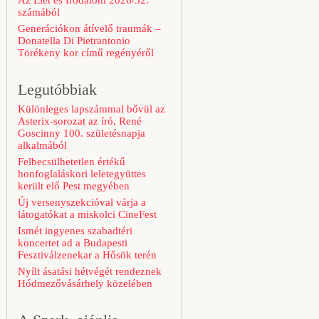
Az Élet és Irodalom 2026/32.
számából
Generációkon átívelő traumák –
Donatella Di Pietrantonio
Törékeny kor című regényéről
Legutóbbiak
Különleges lapszámmal bővül az
Asterix-sorozat az író, René
Goscinny 100. születésnapja
alkalmából
Felbecsülhetetlen értékű
honfoglaláskori leletegyüttes
került elő Pest megyében
Új versenyszekcióval várja a
látogatókat a miskolci CineFest
Ismét ingyenes szabadtéri
koncertet ad a Budapesti
Fesztiválzenekar a Hősök terén
Nyílt ásatási hétvégét rendeznek
Hódmezővásárhely közelében