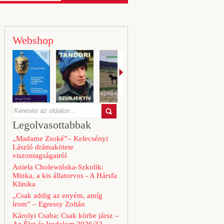
Webshop
Legolvasottabbak
„Madame Zsoké”– Kelecsényi
László drámakötete
viszontagságairól
Aniela Cholewińska-Szkolik:
Minka, a kis állatorvos - A Hársfa
Klinika
„Csak addig az enyém, amíg
írom” – Egressy Zoltán
Károlyi Csaba: Csak körbe jársz –