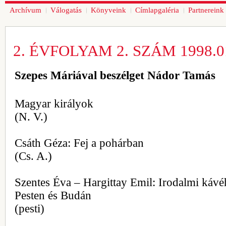
Archívum
Válogatás
Könyveink
Címlapgaléria
Partnereink
2. ÉVFOLYAM 2. SZÁM 1998.01
Szepes Máriával beszélget Nádor Tamás
Magyar királyok
(N. V.)
Csáth Géza: Fej a pohárban
(Cs. A.)
Szentes Éva – Hargittay Emil: Irodalmi káv
Pesten és Budán
(pesti)