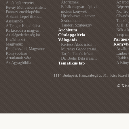
Aforizmák
Az irod
A hétfejű szeretet
Babák magyar népi vi...
Népszer
Révay Mór János emlé...
mókus könyvek
Nő. Író
Fantasy enciklopédia...
Újraolvasva – hatvan...
Olvasás
A Szent Lepel titkos...
Szabadmatt
Tankön
Assassinók
Tandori Szubjektív
XIII. B
A Tenger Katedrálisa...
Archívum
Nők a 
Ki kicsoda a magyar ...
Szép m
Címlapgaléria
Az elégedetlenség kö...
Partner
Érzéki ecset
Válogatás
Könyvhé
Máglyatűz
Kertész Ákos írásai...
Emlékezzünk Magyaror...
Átválto
Murányi Gábor írásai...
Könyvbölcső
Ember é
Tarján Tamás írásai...
Ártatlanok vére
Újabb t
Dr. Bódis Béla írása...
Az Agyagbiblia
A Könyv
Tematikus lap
1114 Budapest, Hamzsabégi út 31. | Kiss József
© Kis