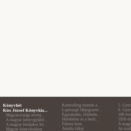
Könyvhét
Kontrolling elemek a...
5. Gye
Lapmargó lábjegyzete...
6. Gye
Kiss József Könyvkia...
Égszakadás, földindu...
100 éve 
Magyarországi ötvösj...
Hófehérke és a berli...
1956 öt
A magyar könyvgyűjtő...
Fátima keze
A magya
A magyar középkor kö...
Amelia titkai
Az irod
Magyar könyvlexikon