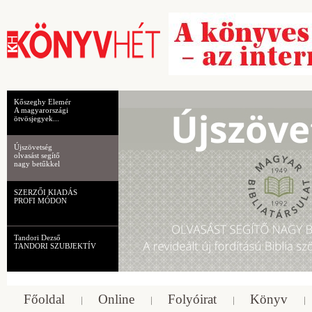
Kőszeghy Elemér
A magyarországi
ötvösjegyek...
Újszövetség
olvasást segítő
nagy betűkkel
SZERZŐI KIADÁS
PROFI MÓDON
Tandori Dezső
TANDORI SZUBJEKTÍV
Főoldal
Online
Folyóirat
Könyv