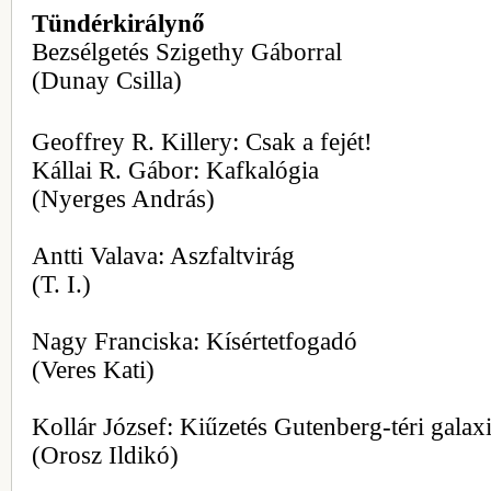
Tündérkirálynő
Bezsélgetés Szigethy Gáborral
(Dunay Csilla)
Geoffrey R. Killery: Csak a fejét!
Kállai R. Gábor: Kafkalógia
(Nyerges András)
Antti Valava: Aszfaltvirág
(T. I.)
Nagy Franciska: Kísértetfogadó
(Veres Kati)
Kollár József: Kiűzetés Gutenberg-téri galax
(Orosz Ildikó)