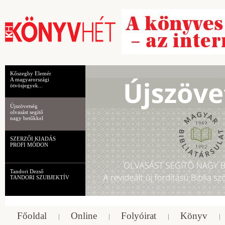
Kőszeghy Elemér
A magyarországi
ötvösjegyek...
Újszövetség
olvasást segítő
nagy betűkkel
SZERZŐI KIADÁS
PROFI MÓDON
Tandori Dezső
TANDORI SZUBJEKTÍV
Főoldal
Online
Folyóirat
Könyv