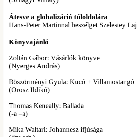
Átesve a globalizáció túloldalára
Hans-Peter Martinnal beszélget Szelestey La
Könyvajánló
Zoltán Gábor: Vásárlók könyve
(Nyerges András)
Böszörményi Gyula: Kucó + Villamostangó
(Orosz Ildikó)
Thomas Keneally: Ballada
(-a –a)
Mika Waltari: Johannesz ifjúsága