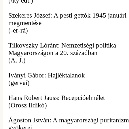
(/ity edt.)
Szekeres József: A pesti gettók 1945 januári
megmentése
(-er-rá)
Tilkovszky Lóránt: Nemzetiségi politika
Magyarországon a 20. században
(A. J.)
Iványi Gábor: Hajléktalanok
(gervai)
Hans Robert Jauss: Recepcióelmélet
(Orosz Ildikó)
Ágoston István: A magyarországi puritaniz
gyökerei