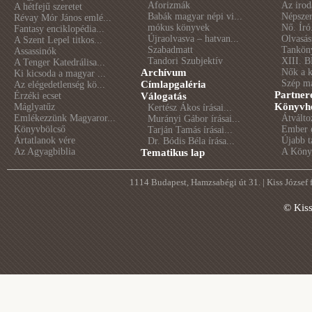
Aforizmák
Az irod
A hétfejű szeretet
Babák magyar népi vi...
Népszer
Révay Mór János emlé...
mókus könyvek
Nő. Író
Fantasy enciklopédia...
Újraolvasva – hatvan...
Olvasás
A Szent Lepel titkos...
Szabadmatt
Tankön
Assassinók
Tandori Szubjektív
XIII. B
A Tenger Katedrálisa...
Archívum
Nők a 
Ki kicsoda a magyar ...
Szép m
Címlapgaléria
Az elégedetlenség kö...
Partner
Érzéki ecset
Válogatás
Könyvhé
Máglyatűz
Kertész Ákos írásai...
Emlékezzünk Magyaror...
Átválto
Murányi Gábor írásai...
Könyvbölcső
Ember é
Tarján Tamás írásai...
Ártatlanok vére
Újabb t
Dr. Bódis Béla írása...
Az Agyagbiblia
A Könyv
Tematikus lap
1114 Budapest, Hamzsabégi út 31. | Kiss József
© Kis