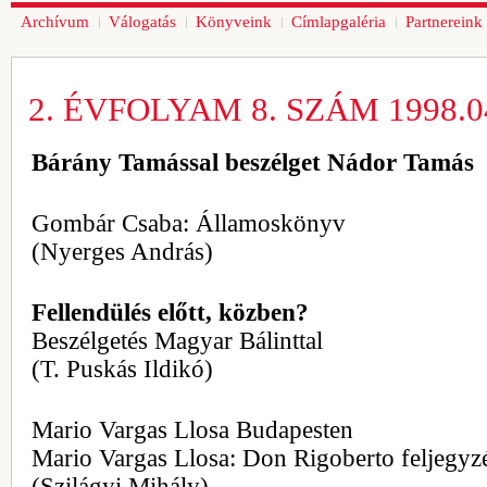
Archívum
Válogatás
Könyveink
Címlapgaléria
Partnereink
2. ÉVFOLYAM 8. SZÁM 1998.04
Bárány Tamással beszélget Nádor Tamás
Gombár Csaba: Államoskönyv
(Nyerges András)
Fellendülés előtt, közben?
Beszélgetés Magyar Bálinttal
(T. Puskás Ildikó)
Mario Vargas Llosa Budapesten
Mario Vargas Llosa: Don Rigoberto feljegyz
(Szilágyi Mihály)