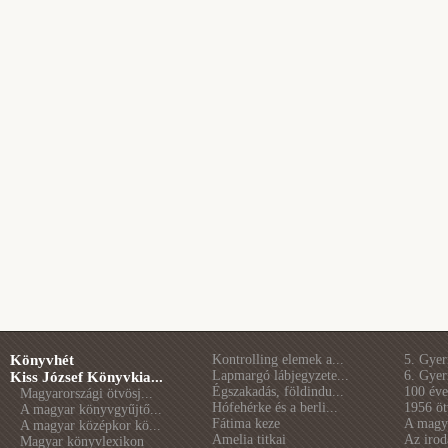
Könyvhét
Kontrolling elemek a...
5. Gye
Lapmargó lábjegyzete...
6. Gye
Kiss József Könyvkia...
Égszakadás, földindu...
100 éve 
Magyarországi ötvösj...
Hófehérke és a berli...
1956 öt
A magyar könyvgyűjtő...
Fátima keze
A magya
A magyar középkor kö...
Amelia titkai
Az irod
Magyar könyvlexikon