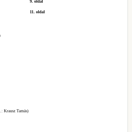
9. oldal
11. oldal
)
k.: Krausz Tamás)