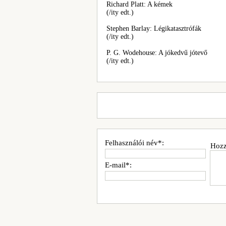
Richard Platt: A kémek
(/ity edt.)
Stephen Barlay: Légikatasztrófák
(/ity edt.)
P. G. Wodehouse: A jókedvű jótevő
(/ity edt.)
Felhasználói név*:
Hozz
E-mail*: