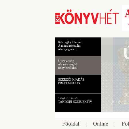
Kőszeghy Elemér
A magyarországi
ötvösjegyek...
Újszövetség
olvasást segítő
nagy betűkkel
SZERZŐI KIADÁS
PROFI MÓDON
Tandori Dezső
TANDORI SZUBJEKTÍV
Főoldal
Online
Fol