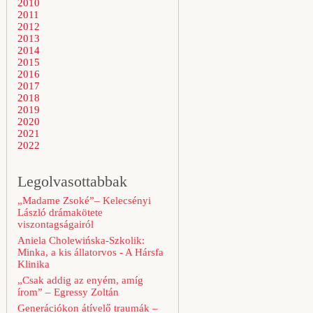
2010
2011
2012
2013
2014
2015
2016
2017
2018
2019
2020
2021
2022
Legolvasottabbak
„Madame Zsoké”– Kelecsényi
László drámakötete
viszontagságairól
Aniela Cholewińska-Szkolik:
Minka, a kis állatorvos - A Hársfa
Klinika
„Csak addig az enyém, amíg
írom” – Egressy Zoltán
Generációkon átívelő traumák –