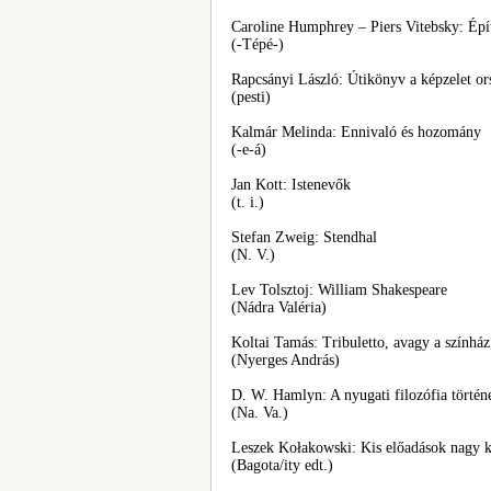
Caroline Humphrey – Piers Vitebsky: Épít
(-Tépé-)
Rapcsányi László: Útikönyv a képzelet or
(pesti)
Kalmár Melinda: Ennivaló és hozomány
(-e-á)
Jan Kott: Istenevők
(t. i.)
Stefan Zweig: Stendhal
(N. V.)
Lev Tolsztoj: William Shakespeare
(Nádra Valéria)
Koltai Tamás: Tribuletto, avagy a színház
(Nyerges András)
D. W. Hamlyn: A nyugati filozófia történ
(Na. Va.)
Leszek Kołakowski: Kis előadások nagy k
(Bagota/ity edt.)