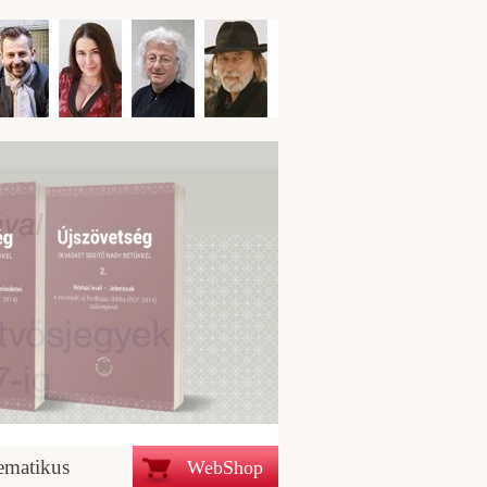
ematikus
WebShop