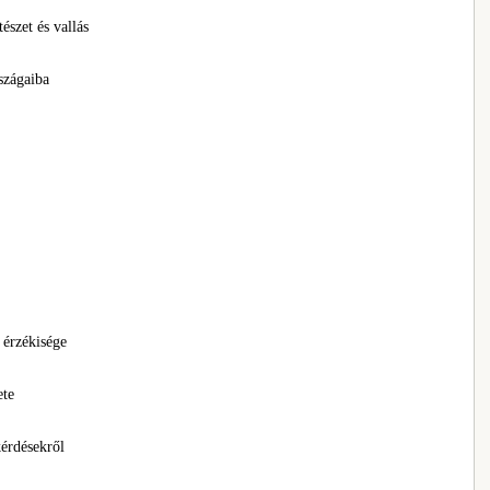
észet és vallás
szágaiba
 érzékisége
ete
érdésekről