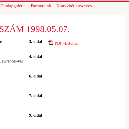
Címlapgaléria
Partnereink
Könyvhét húszéves
SZÁM 1998.05.07.
ás
3. oldal
PDF -Letöltés
4. oldal
 Lawrence)-val
6. oldal
7. oldal
9. oldal