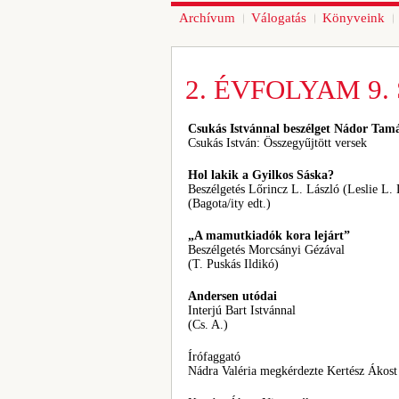
Archívum
Válogatás
Könyveink
2. ÉVFOLYAM 9. 
Csukás Istvánnal beszélget Nádor Tam
Csukás István: Összegyűjtött versek
Hol lakik a Gyilkos Sáska?
Beszélgetés Lőrincz L. László (Leslie L.
(Bagota/ity edt.)
„A mamutkiadók kora lejárt”
Beszélgetés Morcsányi Gézával
(T. Puskás Ildikó)
Andersen utódai
Interjú Bart Istvánnal
(Cs. A.)
Írófaggató
Nádra Valéria megkérdezte Kertész Ákost