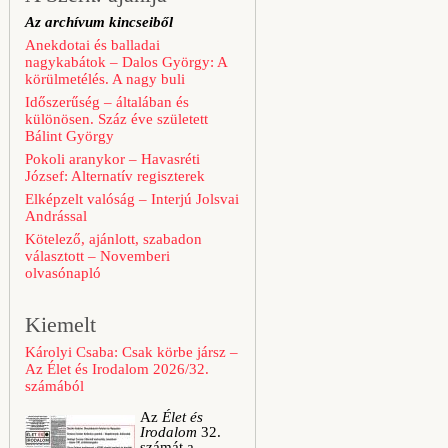
Az archívum kincseiből
Anekdotai és balladai
nagykabátok – Dalos György: A
körülmetélés. A nagy buli
Időszerűség – általában és
különösen. Száz éve született
Bálint György
Pokoli aranykor – Havasréti
József: Alternatív regiszterek
Elképzelt valóság – Interjú Jolsvai
Andrással
Kötelező, ajánlott, szabadon
választott – Novemberi
olvasónapló
Kiemelt
Károlyi Csaba: Csak körbe jársz –
Az Élet és Irodalom 2026/32.
számából
Az
Élet és
Irodalom
32.
számát a