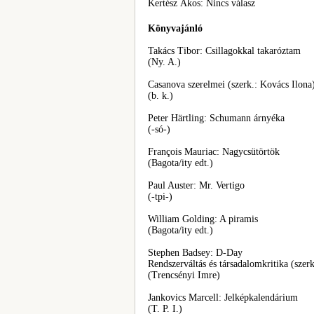
Kertész Ákos: Nincs válasz
Könyvajánló
Takács Tibor: Csillagokkal takaróztam
(Ny. A.)
Casanova szerelmei (szerk.: Kovács Ilona
(b. k.)
Peter Härtling: Schumann árnyéka
(-só-)
François Mauriac: Nagycsütörtök
(Bagota/ity edt.)
Paul Auster: Mr. Vertigo
(-tpi-)
William Golding: A piramis
(Bagota/ity edt.)
Stephen Badsey: D-Day
Rendszerváltás és társadalomkritika (szer
(Trencsényi Imre)
Jankovics Marcell: Jelképkalendárium
(T. P. I.)