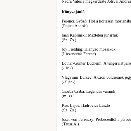
Nádra Valéria megkérdezte Jolsvai András
Könyvajánló
Ferencz Győző: Hol a költészet mostanáb
(Rajnai András)
Jaan Kaplinski: Meztelen juharfák
(Sz. Zs.)
Joy Fielding: Hiányzó mozaikok
(Liczencziás Ferenc)
Lothar-Günter Bucheim: A tengeralattjáró
(- iz -)
Vlagyimir Burcev: A Cion bölcseinek je
(-élján-)
Csorba Csaba: Legendás váraink
(m. zs.)
Kiss Lajos: Hadrovics László
(Sz. Zs.)
Josef von Ferenczy: Perbeszédtől a párbe
(Tausz A.)