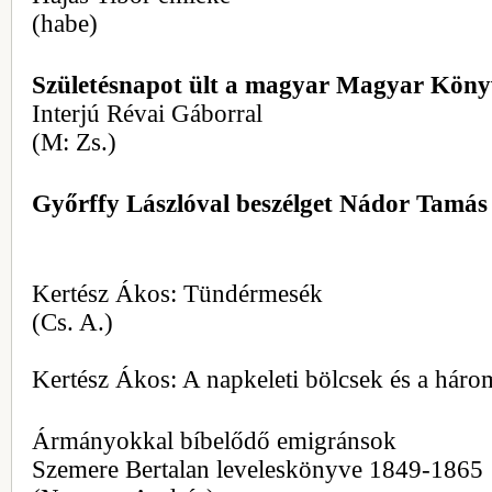
(habe)
Születésnapot ült a magyar Magyar Kön
Interjú Révai Gáborral
(M: Zs.)
Győrffy Lászlóval beszélget Nádor Tamás
Kertész Ákos: Tündérmesék
(Cs. A.)
Kertész Ákos: A napkeleti bölcsek és a háro
Ármányokkal bíbelődő emigránsok
Szemere Bertalan leveleskönyve 1849-1865