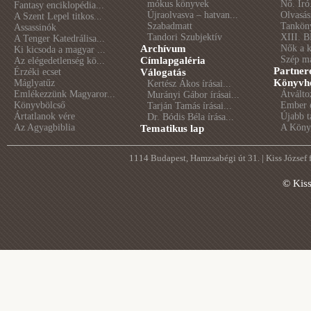
mókus könyvek
Nő. Író
Fantasy enciklopédia...
Újraolvasva – hatvan...
Olvasás
A Szent Lepel titkos...
Szabadmatt
Tankön
Assassinók
Tandori Szubjektív
XIII. B
A Tenger Katedrálisa...
Archívum
Nők a 
Ki kicsoda a magyar ...
Szép m
Címlapgaléria
Az elégedetlenség kö...
Partner
Érzéki ecset
Válogatás
Könyvhé
Máglyatűz
Kertész Ákos írásai...
Emlékezzünk Magyaror...
Átválto
Murányi Gábor írásai...
Könyvbölcső
Ember é
Tarján Tamás írásai...
Ártatlanok vére
Újabb t
Dr. Bódis Béla írása...
Az Agyagbiblia
A Könyv
Tematikus lap
1114 Budapest, Hamzsabégi út 31. | Kiss József
© Kis