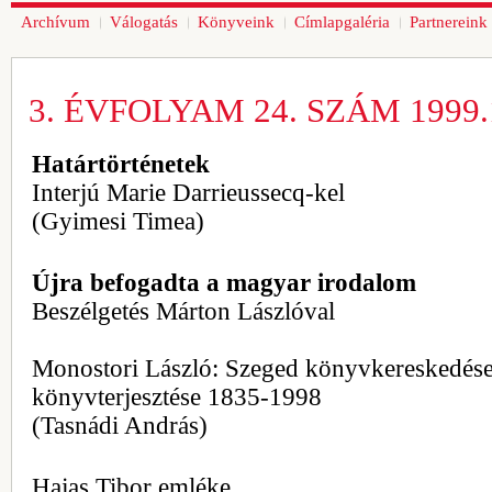
Archívum
Válogatás
Könyveink
Címlapgaléria
Partnereink
3. ÉVFOLYAM 24. SZÁM 1999.1
Határtörténetek
Interjú Marie Darrieussecq-kel
(Gyimesi Timea)
Újra befogadta a magyar irodalom
Beszélgetés Márton Lászlóval
Monostori László: Szeged könyvkereskedése
könyvterjesztése 1835-1998
(Tasnádi András)
Hajas Tibor emléke