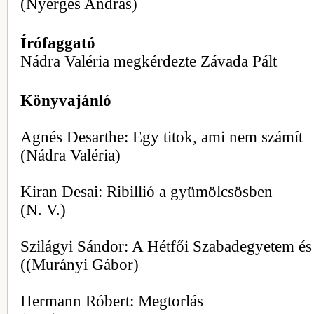
(Nyerges András)
Írófaggató
Nádra Valéria megkérdezte Závada Pált
Könyvajánló
Agnés Desarthe: Egy titok, ami nem számít
(Nádra Valéria)
Kiran Desai: Ribillió a gyümölcsösben
(N. V.)
Szilágyi Sándor: A Hétfői Szabadegyetem és a
((Murányi Gábor)
Hermann Róbert: Megtorlás