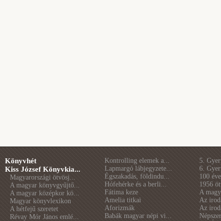
Könyvhét
Kontrolling elemek a...
5. Gye
Lapmargó lábjegyzete...
6. Gye
Kiss József Könyvkia...
Égszakadás, földindu...
100 éve 
Magyarországi ötvösj...
Hófehérke és a berli...
1956 öt
A magyar könyvgyűjtő...
Fátima keze
A magya
A magyar középkor kö...
Amelia titkai
Az irod
Magyar könyvlexikon
Aforizmák
Az irod
A hétfejű szeretet
Babák magyar népi vi...
Népszer
Révay Mór János emlé...