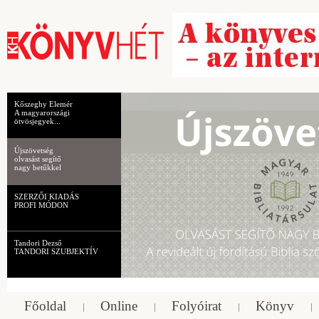
Kőszeghy Elemér
A magyarországi
ötvösjegyek...
Újszövetség
olvasást segítő
nagy betűkkel
SZERZŐI KIADÁS
PROFI MÓDON
Tandori Dezső
TANDORI SZUBJEKTÍV
Főoldal
Online
Folyóirat
Könyv