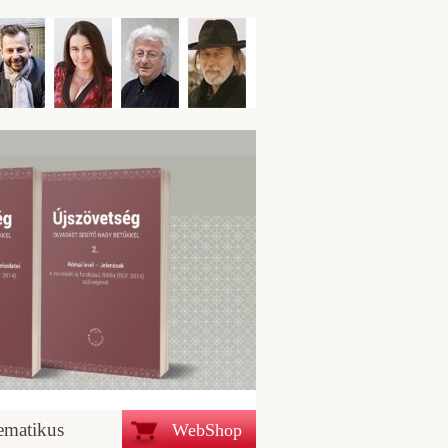
ematikus
WebShop