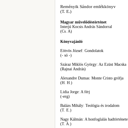
Reményik Sándor emlékkönyv
(T. E.)
Magyar művelődéstörténet
Interjú Kocsis András Sándorral
(Cs. A)
Könyvajánló
Eötvös József: Gondolatok
(- só -)
Száraz Miklós György: Az Ezüst Macska
(Rajnai András)
Alexandre Dumas: Monte Cristo grófja
(H. H.)
Lidia Jorge: A férj
(-erg)
Balázs Mihály: Teológia és irodalom
(T. E.)
Nagy Kálmán: A honfoglalás hadtörténete
(T. A.)