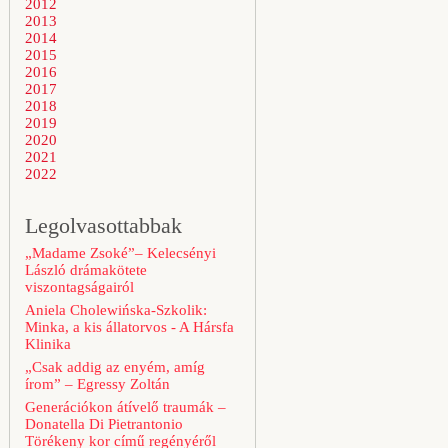
2012
2013
2014
2015
2016
2017
2018
2019
2020
2021
2022
Legolvasottabbak
„Madame Zsoké”– Kelecsényi
László drámakötete
viszontagságairól
Aniela Cholewińska-Szkolik:
Minka, a kis állatorvos - A Hársfa
Klinika
„Csak addig az enyém, amíg
írom” – Egressy Zoltán
Generációkon átívelő traumák –
Donatella Di Pietrantonio
Törékeny kor című regényéről