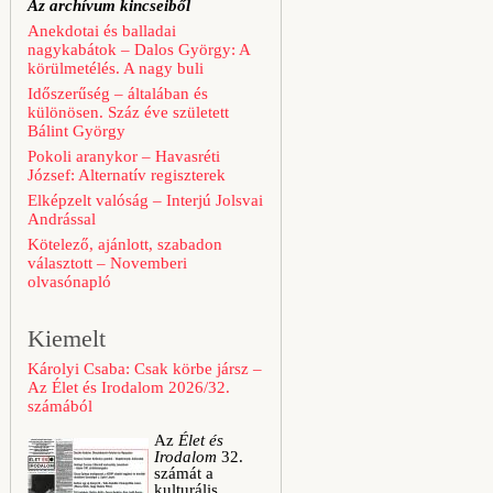
Az archívum kincseiből
Anekdotai és balladai
nagykabátok – Dalos György: A
körülmetélés. A nagy buli
Időszerűség – általában és
különösen. Száz éve született
Bálint György
Pokoli aranykor – Havasréti
József: Alternatív regiszterek
Elképzelt valóság – Interjú Jolsvai
Andrással
Kötelező, ajánlott, szabadon
választott – Novemberi
olvasónapló
Kiemelt
Károlyi Csaba: Csak körbe jársz –
Az Élet és Irodalom 2026/32.
számából
Az
Élet és
Irodalom
32.
számát a
kulturális