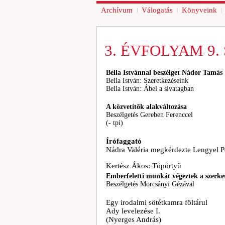
Archívum
Válogatás
Könyveink
3. ÉVFOLYAM 9. 
Bella Istvánnal beszélget Nádor Tamás
Bella István: Szeretkezéseink
Bella István: Ábel a sivatagban
A közvetítők alakváltozása
Beszélgetés Gereben Ferenccel
(- tpi)
Írófaggató
Nádra Valéria megkérdezte Lengyel Pé
Kertész Ákos: Töpörtyű
Emberfeletti munkát végeztek a szerke
Beszélgetés Morcsányi Gézával
Egy irodalmi sötétkamra föltárul
Ady levelezése I.
(Nyerges András)