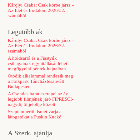
Károlyi Csaba: Csak körbe jársz –
Az Élet és Irodalom 2026/32.
számából
Legutóbbiak
Károlyi Csaba: Csak körbe jársz –
Az Élet és Irodalom 2026/32.
számából
A holdsarló és a Fiastyúk
csillagainak együttállását lehet
megfigyelni péntek hajnalban
Ötödik alkalommal rendezik meg
a Folkpark Táncházfesztivált
Budapesten
A Csendes barát szerepel az év
legjobb filmjének járó FIPRESCI-
nagydíj öt jelöltje között
Szeptembertől ismét várja a
látogatókat a Puskin Kuckó
A Szerk. ajánlja