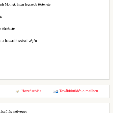
ph Moingt: Isten legszebb története
ás
 története
ai a huszadik század végén
Hozzászólás
Továbbküldés e-mailben
ászólás szövege: