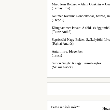
Marc Jean Bottero – Alain Ouaknin – Jose
(Tarbay Ede)
Neumer Katalin: Gondolkodás, beszéd, ír
(- tépé -)
Klinghammer István: A föld- és éggömbök
(Tausz Anikó)
Sepsiszéki Nagy Balázs: Székelyföld falv
(Rajnai András)
Antal Imre: Idegenben
(Tausz)
Simon Singh: A nagy Fermat-sejtés
(Szikói Gábor)
Felhasználói név*:
Hozz