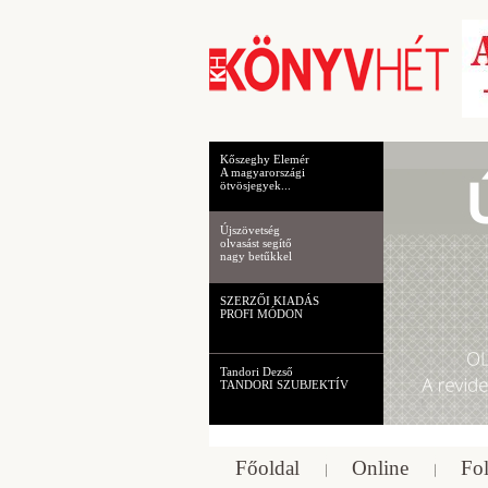
Kőszeghy Elemér
A magyarországi
ötvösjegyek...
Újszövetség
olvasást segítő
nagy betűkkel
SZERZŐI KIADÁS
PROFI MÓDON
Tandori Dezső
TANDORI SZUBJEKTÍV
Főoldal
Online
Fol