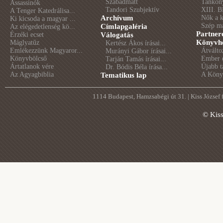
Szabadmatt
Tankön
Assassinók
Tandori Szubjektív
XIII. B
A Tenger Katedrálisa...
Archívum
Nők a 
Ki kicsoda a magyar ...
Szép m
Címlapgaléria
Az elégedetlenség kö...
Partner
Érzéki ecset
Válogatás
Könyvhé
Máglyatűz
Kertész Ákos írásai...
Emlékezzünk Magyaror...
Átválto
Murányi Gábor írásai...
Könyvbölcső
Ember é
Tarján Tamás írásai...
Ártatlanok vére
Újabb t
Dr. Bódis Béla írása...
Az Agyagbiblia
A Könyv
Tematikus lap
1114 Budapest, Hamzsabégi út 31. | Kiss József
© Kis