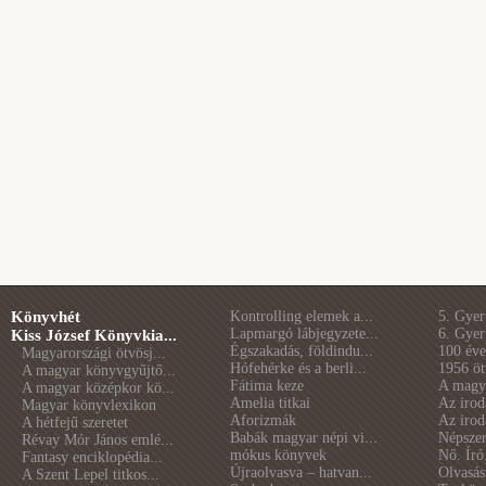
Könyvhét
Kontrolling elemek a...
5. Gye
Lapmargó lábjegyzete...
6. Gye
Kiss József Könyvkia...
Égszakadás, földindu...
100 éve 
Magyarországi ötvösj...
Hófehérke és a berli...
1956 öt
A magyar könyvgyűjtő...
Fátima keze
A magya
A magyar középkor kö...
Amelia titkai
Az irod
Magyar könyvlexikon
Aforizmák
Az irod
A hétfejű szeretet
Babák magyar népi vi...
Népszer
Révay Mór János emlé...
mókus könyvek
Nő. Író
Fantasy enciklopédia...
Újraolvasva – hatvan...
Olvasás
A Szent Lepel titkos...