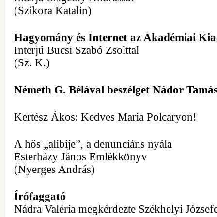
(Szikora Katalin)
Hagyomány és Internet az Akadémiai Kia
Interjú Bucsi Szabó Zsolttal
(Sz. K.)
Németh G. Bélával beszélget Nádor Tamá
Kertész Ákos: Kedves Maria Polcaryon!
A hős „alibije”, a denunciáns nyála
Esterházy János Emlékkönyv
(Nyerges András)
Írófaggató
Nádra Valéria megkérdezte Székhelyi Józsefe