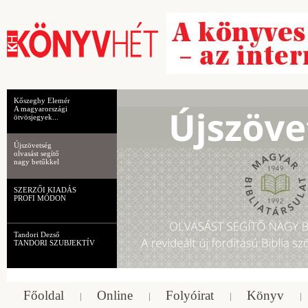
Kőszeghy Elemér
A magyarországi
ötvösjegyek...
Újszövetség
olvasást segítő
nagy betűkkel
SZERZŐI KIADÁS
PROFI MÓDON
Tandori Dezső
TANDORI SZUBJEKTÍV
Főoldal
Online
Folyóirat
Könyv