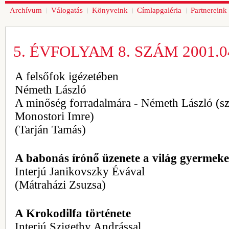
Archívum
Válogatás
Könyveink
Címlapgaléria
Partnereink
5. ÉVFOLYAM 8. SZÁM 2001.04
A felsőfok igézetében
Németh László
A minőség forradalmára - Németh László (sz
Monostori Imre)
(Tarján Tamás)
A babonás írónő üzenete a világ gyermek
Interjú Janikovszky Évával
(Mátraházi Zsuzsa)
A Krokodilfa története
Interjú Szigethy Andrással