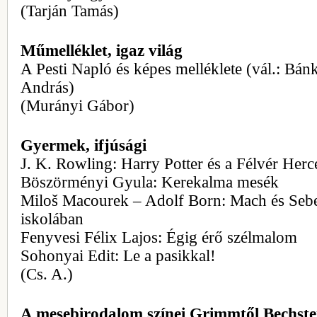
(Tarján Tamás)
Műmelléklet, igaz világ
A Pesti Napló és képes melléklete (vál.: Bánk
András)
(Murányi Gábor)
Gyermek, ifjúsági
J. K. Rowling: Harry Potter és a Félvér Herc
Böszörményi Gyula: Kerekalma mesék
Miloš Macourek – Adolf Born: Mach és Sebe
iskolában
Fenyvesi Félix Lajos: Égig érő szélmalom
Sohonyai Edit: Le a pasikkal!
(Cs. A.)
A mesebirodalom színei Grimmtől Bechste