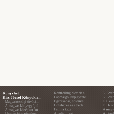
Könyvhét
Kontrolling elemek a...
5. Gye
Lapmargó lábjegyzete...
6. Gye
Kiss József Könyvkia...
Égszakadás, földindu...
100 éve 
Magyarországi ötvösj...
Hófehérke és a berli...
1956 öt
A magyar könyvgyűjtő...
Fátima keze
A magya
A magyar középkor kö...
Amelia titkai
Az irod
Magyar könyvlexikon