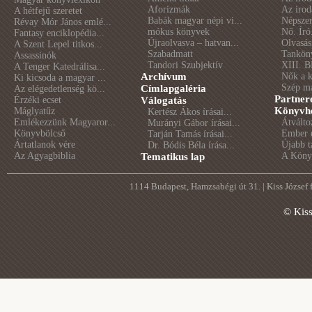
Aforizmák
Az irod
A hétfejű szeretet
Babák magyar népi vi...
Népszer
Révay Mór János emlé...
mókus könyvek
Nő. Író
Fantasy enciklopédia...
Újraolvasva – hatvan...
Olvasás
A Szent Lepel titkos...
Szabadmatt
Tankön
Assassinók
Tandori Szubjektív
XIII. B
A Tenger Katedrálisa...
Archívum
Nők a 
Ki kicsoda a magyar ...
Szép m
Címlapgaléria
Az elégedetlenség kö...
Partner
Érzéki ecset
Válogatás
Könyvhé
Máglyatűz
Kertész Ákos írásai...
Emlékezzünk Magyaror...
Átválto
Murányi Gábor írásai...
Könyvbölcső
Ember é
Tarján Tamás írásai...
Ártatlanok vére
Újabb t
Dr. Bódis Béla írása...
Az Agyagbiblia
A Könyv
Tematikus lap
1114 Budapest, Hamzsabégi út 31. | Kiss József
© Kis