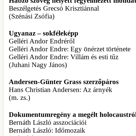
Habzó szöveg helyett fegyelmezett monda
Beszélgetés Grecsó Krisztiánnal
(Szénási Zsófia)
Ugyanaz – sokféleképp
Gelléri Andor Endréről
Gelléri Andor Endre: Egy önérzet története
Gelléri Andor Endre: Villám és esti tűz
(Juhani Nagy János)
Andersen-Günter Grass szerzőpáros
Hans Christian Andersen: Az árnyék
(m. zs.)
Dokumentumregény a megélt holocaustró
Bernáth László asszociációi
Bernáth László: Időmozaik