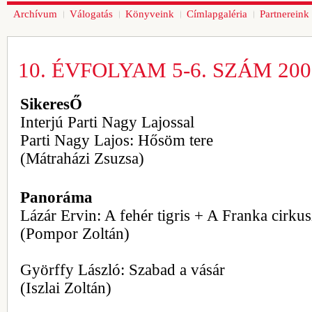
Archívum
Válogatás
Könyveink
Címlapgaléria
Partnereink
10. ÉVFOLYAM 5-6. SZÁM 20
SikeresŐ
Interjú Parti Nagy Lajossal
Parti Nagy Lajos: Hősöm tere
(Mátraházi Zsuzsa)
Panoráma
Lázár Ervin: A fehér tigris + A Franka cirkus
(Pompor Zoltán)
Györffy László: Szabad a vásár
(Iszlai Zoltán)