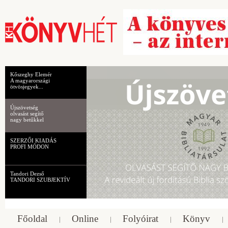
Kőszeghy Elemér
A magyarországi
ötvösjegyek...
Újszövetség
olvasást segítő
nagy betűkkel
SZERZŐI KIADÁS
PROFI MÓDON
Tandori Dezső
TANDORI SZUBJEKTÍV
Főoldal
Online
Folyóirat
Könyv