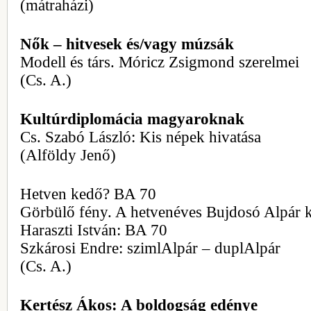
(mátraházi)
Nők – hitvesek és/vagy múzsák
Modell és társ. Móricz Zsigmond szerelmei
(Cs. A.)
Kultúrdiplomácia magyaroknak
Cs. Szabó László: Kis népek hivatása
(Alföldy Jenő)
Hetven kedő? BA 70
Görbülő fény. A hetvenéves Bujdosó Alpár 
Haraszti István: BA 70
Szkárosi Endre: szimlAlpár – duplAlpár
(Cs. A.)
Kertész Ákos: A boldogság edénye