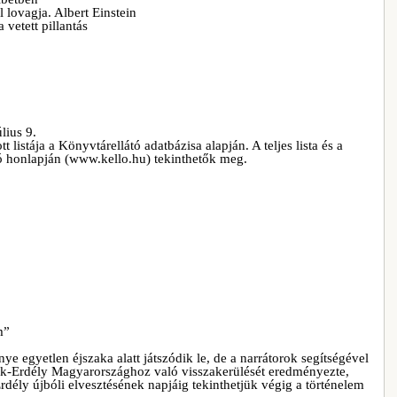
l lovagja. Albert Einstein
vetett pillantás
lius 9.
listája a Könyvtárellátó adatbázisa alapján. A teljes lista és a
ó honlapján (www.kello.hu) tekinthetők meg.
m”
ye egyetlen éjszaka alatt játszódik le, de a narrátorok segítségével
ak-Erdély Magyarországhoz való visszakerülését eredményezte,
rdély újbóli elvesztésének napjáig tekinthetjük végig a történelem