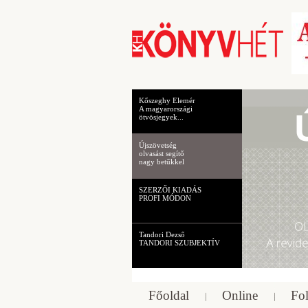
Kőszeghy Elemér
A magyarországi
ötvösjegyek...
Újszövetség
olvasást segítő
nagy betűkkel
SZERZŐI KIADÁS
PROFI MÓDON
Tandori Dezső
TANDORI SZUBJEKTÍV
Főoldal
Online
Fol