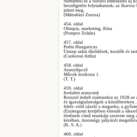
Nemlétről és a Sorsról elmélkedő új k
beszélgetést folytathatunk; az Ikaros
jelent meg.
(Mátraházi Zsuzsa)
454. oldal
Olimpia, marketing, Kína
(Pompor Zoltán)
457. oldal
Poéta Hungaricus
Ünnep utáni tűnődések, kezdők és tar
(Csokonai Attila)
458. oldal
Aranylépcső
Művek lexikona 1.
(T. T.)
459. oldal
Irodalmi aranyunk
Rosszul indult számunkra az 1928-as 
és igazságtalanságok a küzdőtereken. 
fehér–zöld zászló a magasba, a győzte
(Esztergomi kertjében értesült a sike
története című munkája szerezte meg 
körében, tizennégy pályázót megelőzv
(K. S. A.)
460. oldal