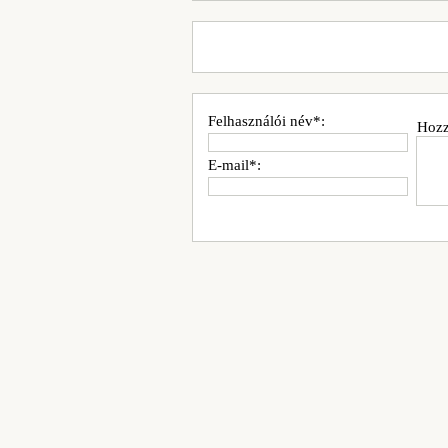
Felhasználói név*:
Hozz
E-mail*: