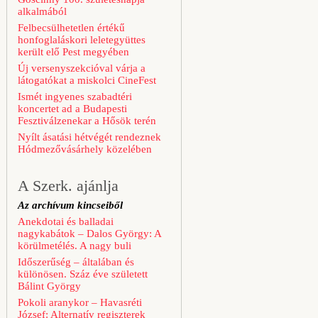
alkalmából
Felbecsülhetetlen értékű
honfoglaláskori leletegyüttes
került elő Pest megyében
Új versenyszekcióval várja a
látogatókat a miskolci CineFest
Ismét ingyenes szabadtéri
koncertet ad a Budapesti
Fesztiválzenekar a Hősök terén
Nyílt ásatási hétvégét rendeznek
Hódmezővásárhely közelében
A Szerk. ajánlja
Az archívum kincseiből
Anekdotai és balladai
nagykabátok – Dalos György: A
körülmetélés. A nagy buli
Időszerűség – általában és
különösen. Száz éve született
Bálint György
Pokoli aranykor – Havasréti
József: Alternatív regiszterek