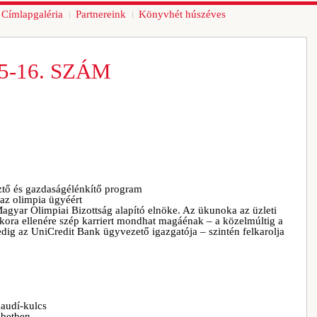
Címlapgaléria
Partnereink
Könyvhét húszéves
5-16. SZÁM
ztő és gazdaságélénkítő program
 az olimpia ügyéért
Magyar Olimpiai Bizottság alapító elnöke. Az ükunoka az üzleti
l kora ellenére szép karriert mondhat magáénak – a közelmúltig a
dig az UniCredit Bank ügyvezető igazgatója – szintén felkarolja
audí-kulcs
ibetben