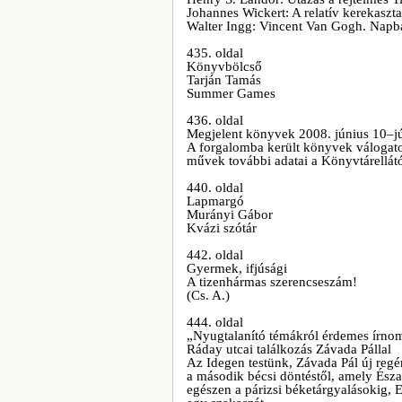
Johannes Wickert: A relatív kerekaszta
Walter Ingg: Vincent Van Gogh. Napba 
435. oldal
Könyvbölcső
Tarján Tamás
Summer Games
436. oldal
Megjelent könyvek 2008. június 10–jú
A forgalomba került könyvek válogatott 
művek további adatai a Könyvtárellát
440. oldal
Lapmargó
Murányi Gábor
Kvázi szótár
442. oldal
Gyermek, ifjúsági
A tizenhármas szerencseszám!
(Cs. A.)
444. oldal
„Nyugtalanító témákról érdemes írno
Ráday utcai találkozás Závada Pállal
Az Idegen testünk, Závada Pál új regén
a második bécsi döntéstől, amely Ész
egészen a párizsi béketárgyalásokig, E