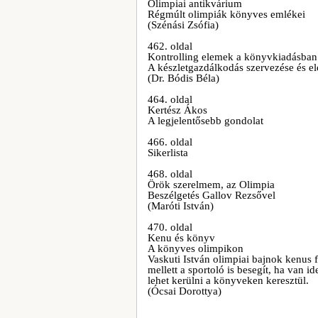
Olimpiai antikvárium
Régmúlt olimpiák könyves emlékei
(Szénási Zsófia)
462. oldal
Kontrolling elemek a könyvkiadásban
A készletgazdálkodás szervezése és e
(Dr. Bódis Béla)
464. oldal
Kertész Ákos
A legjelentősebb gondolat
466. oldal
Sikerlista
468. oldal
Örök szerelmem, az Olimpia
Beszélgetés Gallov Rezsővel
(Maróti István)
470. oldal
Kenu és könyv
A könyves olimpikon
Vaskuti István olimpiai bajnok kenus 
mellett a sportoló is besegít, ha van i
lehet kerülni a könyveken keresztül.
(Ócsai Dorottya)