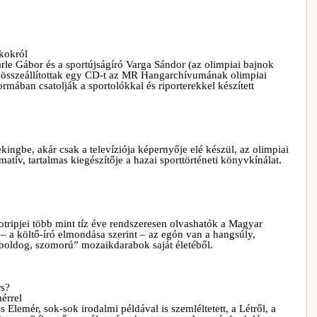
kokról
arle Gábor és a sportújságíró Varga Sándor (az olimpiai bajnok
n összeállítottak egy CD-t az MR Hangarchívumának olimpiai
rmában csatolják a sportolókkal és riporterekkel készített
ingbe, akár csak a televíziója képernyője elé készül, az olimpiai
atív, tartalmas kiegészítője a hazai sporttörténeti könyvkínálat.
gotripjei több mint tíz éve rendszeresen olvashatók a Magyar
 – a költő-író elmondása szerint – az egón van a hangsúly,
 „boldog, szomorú” mozaikdarabok saját életéből.
rs?
érrel
 Elemér, sok-sok irodalmi példával is szemléltetett, a Létről, a