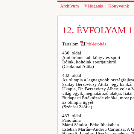
Archívum
Válogatás
Könyveink
12. ÉVFOLYAM 1
Tartalom
Pdf-letöltés
430. oldal
Ami örömet ad: könyv és sport
Íróink, költőink sportjainkról
(Csokonai Attila)
432. oldal
Az olimpia a legnagyobb országfejles
Szalay-Berzeviczy Attila - egy bankár
Ükapja, Dr. Berzeviczy Albert volt a 
világ egyik meghatározó alakja, fiata
Budapesti Értéktőzsde elnöke, most pe
az olimpia ügyét.
(Szénási Zsófia)
433. oldal
Panoráma
Márai Sándor: Béke Ithakában
Esteban Martín–Andreu Carranza: A G
Henry S. Landor: Utazás a rejtelmes T