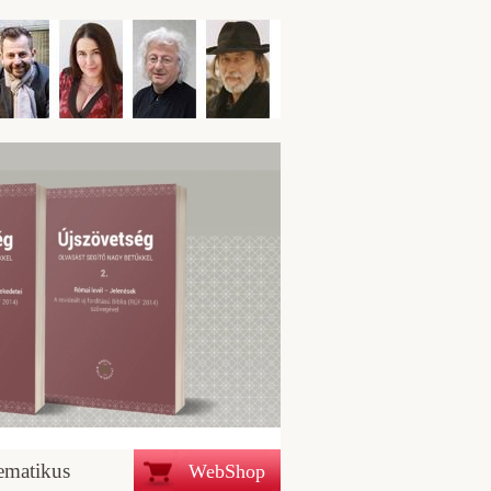
ematikus
WebShop