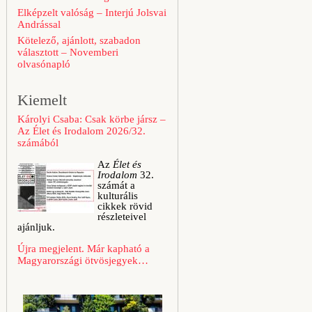
Elképzelt valóság – Interjú Jolsvai
Andrással
Kötelező, ajánlott, szabadon
választott – Novemberi
olvasónapló
Kiemelt
Károlyi Csaba: Csak körbe jársz –
Az Élet és Irodalom 2026/32.
számából
Az
Élet és
Irodalom
32.
számát a
kulturális
cikkek rövid
részleteivel
ajánljuk.
Újra megjelent. Már kapható a
Magyarországi ötvösjegyek…