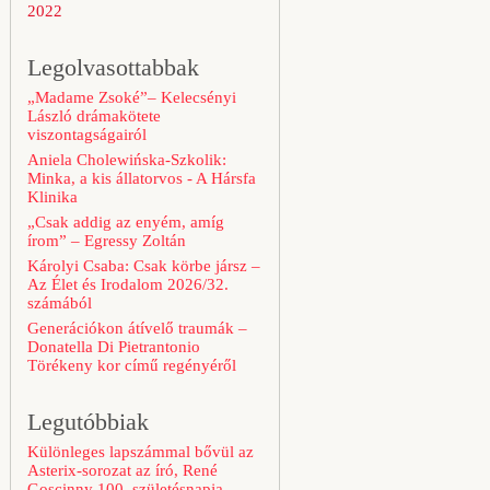
2022
Legolvasottabbak
„Madame Zsoké”– Kelecsényi
László drámakötete
viszontagságairól
Aniela Cholewińska-Szkolik:
Minka, a kis állatorvos - A Hársfa
Klinika
„Csak addig az enyém, amíg
írom” – Egressy Zoltán
Károlyi Csaba: Csak körbe jársz –
Az Élet és Irodalom 2026/32.
számából
Generációkon átívelő traumák –
Donatella Di Pietrantonio
Törékeny kor című regényéről
Legutóbbiak
Különleges lapszámmal bővül az
Asterix-sorozat az író, René
Goscinny 100. születésnapja