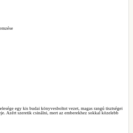
lemzése
felesége egy kis budai könyvesboltot vezet, magas rangú tisztségei
deje. Azért szeretik csinálni, mert az emberekhez sokkal közelebb