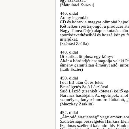
egy szakaszát.
(Mátraházi Zsuzsa)
446. oldal
Arany legendák
CD és könyv a magyar olimpiai bajno
Két lelkes sportrajongó, a producer K
Nagy Tímea férje) alapos kutatás utá
sportközvetítéseiből és hozzá könyv fo
interjúkat.
(Szénási Zsófia)
448. oldal
Öt karika, öt plusz egy könyv
Akár a bőröndjét csomagolja valaki Pek
élmény garantáltan élményt adó, inform
(Laik Eszter)
450. oldal
Foci EB után Öt és feles
Beszélgetés Sajó Lászlóval
Sajó László (tizenkét kötetes) költő e
Narancs hasábjain. Az egotripek, ahol
személyes, fanyar humorral átitatott,
(Maczkay Zsaklin)
452. oldal
„Álmodó ártatlanság” vagy emberi so
Születésnapi beszélgetés Hankiss Elem
Izgalmas szellemi kalandra hív Hankiss