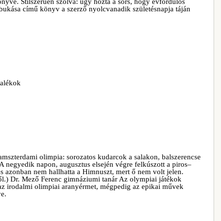
önyve. Stílszerűen szólva: úgy hozta a sors, hogy évfordulós
z bukása című könyv a szerző nyolcvanadik születésnapja táján
talékok
amszterdami olimpia: sorozatos kudarcok a salakon, balszerencse
A negyedik napon, augusztus elsején végre felkúszott a piros–
s azonban nem hallhatta a Himnuszt, mert ő nem volt jelen.
rről.) Dr. Mező Ferenc gimnáziumi tanár Az olympiai játékok
az irodalmi olimpiai aranyérmet, mégpedig az epikai művek
e.