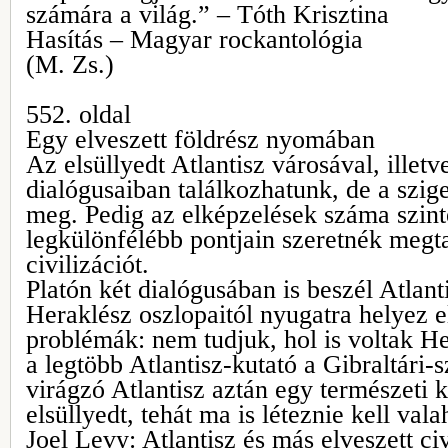
számára a világ.” – Tóth Krisztina
Hasítás – Magyar rockantológia
(M. Zs.)
552. oldal
Egy elveszett földrész nyomában
Az elsüllyedt Atlantisz városával, illetv
dialógusaiban találkozhatunk, de a szige
meg. Pedig az elképzelések száma szint
legkülönfélébb pontjain szeretnék megtal
civilizációt.
Platón két dialógusában is beszél Atlant
Heraklész oszlopaitól nyugatra helyez e
problémák: nem tudjuk, hol is voltak He
a legtöbb Atlantisz-kutató a Gibraltári-s
virágzó Atlantisz aztán egy természeti 
elsüllyedt, tehát ma is léteznie kell val
Joel Levy: Atlantisz és más elveszett civ