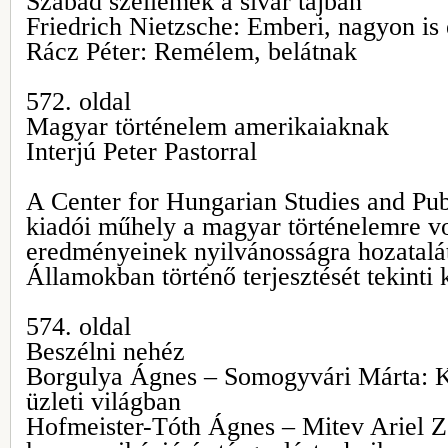
Szabad szellemek a sivár tájban
Friedrich Nietzsche: Emberi, nagyon is
Rácz Péter: Remélem, belátnak
572. oldal
Magyar történelem amerikaiaknak
Interjú Peter Pastorral
A Center for Hungarian Studies and Pub
kiadói műhely a magyar történelemre v
eredményeinek nyilvánosságra hozatalát
Államokban történő terjesztését tekinti 
574. oldal
Beszélni nehéz
Borgulya Ágnes – Somogyvári Márta: 
üzleti világban
Hofmeister-Tóth Ágnes – Mitev Ariel Zo