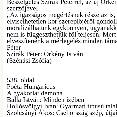
Beszélgetés Szirák Péterrel, az új Örk
szerzőjével
„Az igazságos megértésnek része az is,
elviselhetetlen kor szereplőjéről gond
moralizálhatunk egykönnyen, ugyanakkor
nem is függeszthetjük föl teljesen. Mert
elveszítenénk a mérlegelés minden táma
Péter
Szirák Péter: Örkény István
(Szénási Zsófia)
538. oldal
Poéta Hungaricus
A gyakorlat démona
Balla István: Minden izében
Hollósvölgyi Iván: Gyarmati típusú tal
Szolcsányi Ákos: Csehország szép, útjai