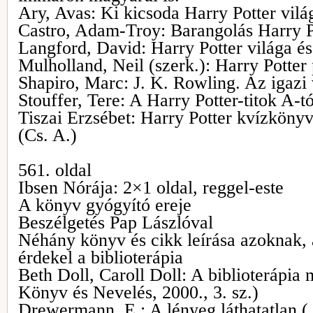
Ary, Avas: Ki kicsoda Harry Potter vil
Castro, Adam-Troy: Barangolás Harry P
Langford, David: Harry Potter világa és
Mulholland, Neil (szerk.): Harry Potter
Shapiro, Marc: J. K. Rowling. Az igazi 
Stouffer, Tere: A Harry Potter-titok A-tó
Tiszai Erzsébet: Harry Potter kvízköny
(Cs. A.)
561. oldal
Ibsen Nórája: 2×1 oldal, reggel-este
A könyv gyógyító ereje
Beszélgetés Pap Lászlóval
Néhány könyv és cikk leírása azoknak, 
érdekel a biblioterápia
Beth Doll, Caroll Doll: A biblioterápia
Könyv és Nevelés, 2000., 3. sz.)
Drewermann, E.: A lényeg láthatatlan (