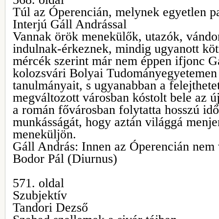
Túl az Óperencián, melynek egyetlen pa
Interjú Gáll Andrással
Vannak örök menekülők, utazók, vándo
indulnak-érkeznek, mindig ugyanott köt
mércék szerint már nem éppen ifjonc Gá
kolozsvári Bolyai Tudományegyetemen 
tanulmányait, s ugyanabban a felejthetet
megváltozott városban kóstolt bele az új
a román fővárosban folytatta hosszú időn
munkásságát, hogy aztán világgá menje
meneküljön.
Gáll András: Innen az Óperencián nem 
Bodor Pál (Diurnus)
571. oldal
Szubjektív
Tandori Dezső