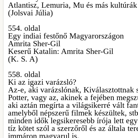
Atlantisz, Lemuria, Mu és más kultúrák
(Jolsvai Júlia)
554. oldal
Egy indiai festőnő Magyarországon
Amrita Sher-Gil
Keserű Katalin: Amrita Sher-Gil
(K. S. A)
558. oldal
Ki az igazi varázsló?
Az-e, aki varázslónak, Kiválasztottnak s
Potter, vagy az, akinek a fejében megszü
aki aztán megírta a világsikerré vált fan
amelyből népszerű filmek készültek, stb
minden idők legsikeresebb írója lett egy
tíz kötet szól a szerzőről és az általa ter
immáron magyarul is.