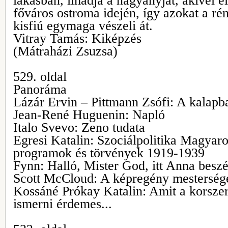
lakásban, imádja a nagyanyját, akivel e
főváros ostroma idején, így azokat a r
kisfiú egymaga vészeli át.
Vitray Tamás: Kiképzés
(Mátraházi Zsuzsa)
529. oldal
Panoráma
Lázár Ervin – Pittmann Zsófi: A kalapba
Jean-René Huguenin: Napló
Italo Svevo: Zeno tudata
Egresi Katalin: Szociálpolitika Magyar
programok és törvények 1919-1939
Fynn: Halló, Mister God, itt Anna beszé
Scott McCloud: A képregény mesterség
Kossáné Prókay Katalin: Amit a korsze
ismerni érdemes...