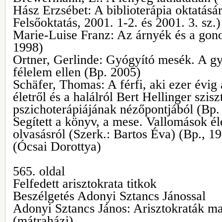
Hász Erzsébet: A biblioterápia oktatásár
Felsőoktatás, 2001. 1-2. és 2001. 3. sz.)
Marie-Luise Franz: Az árnyék és a gon
1998)
Ortner, Gerlinde: Gyógyító mesék. A gy
félelem ellen (Bp. 2005)
Schäfer, Thomas: A férfi, aki ezer évig 
életről és a halálról Bert Hellinger szis
pszichoterápiájának nézőpontjából (Bp.
Segített a könyv, a mese. Vallomások éle
olvasásról (Szerk.: Bartos Éva) (Bp., 1
(Ócsai Dorottya)
565. oldal
Felfedett arisztokrata titkok
Beszélgetés Adonyi Sztancs Jánossal
Adonyi Sztancs János: Arisztokraták m
(mátraházi)