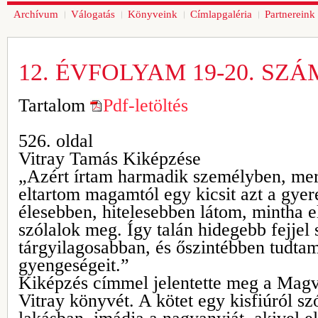
Archívum
Válogatás
Könyveink
Címlapgaléria
Partnereink
12. ÉVFOLYAM 19-20. SZÁ
Tartalom
Pdf-letöltés
526. oldal
Vitray Tamás Kiképzése
„Azért írtam harmadik személyben, mer
eltartom magamtól egy kicsit azt a gyer
élesebben, hitelesebben látom, mintha 
szólalok meg. Így talán hidegebb fejjel
tárgyilagosabban, és őszintébben tudtam
gyengeségeit.”
Kiképzés címmel jelentette meg a Mag
Vitray könyvét. A kötet egy kisfiúról szó