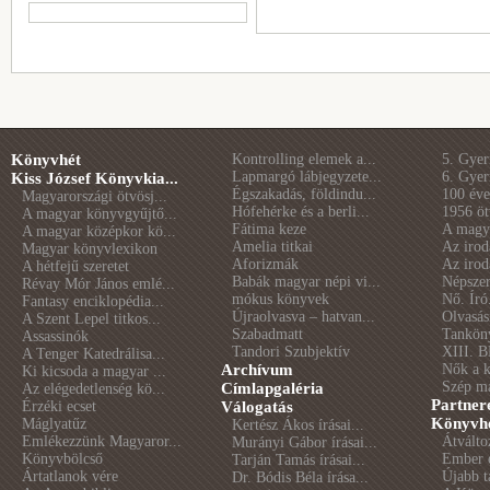
Könyvhét
Kontrolling elemek a...
5. Gye
Lapmargó lábjegyzete...
6. Gye
Kiss József Könyvkia...
Égszakadás, földindu...
100 éve 
Magyarországi ötvösj...
Hófehérke és a berli...
1956 öt
A magyar könyvgyűjtő...
Fátima keze
A magya
A magyar középkor kö...
Amelia titkai
Az irod
Magyar könyvlexikon
Aforizmák
Az irod
A hétfejű szeretet
Babák magyar népi vi...
Népszer
Révay Mór János emlé...
mókus könyvek
Nő. Író
Fantasy enciklopédia...
Újraolvasva – hatvan...
Olvasás
A Szent Lepel titkos...
Szabadmatt
Tankön
Assassinók
Tandori Szubjektív
XIII. B
A Tenger Katedrálisa...
Archívum
Nők a 
Ki kicsoda a magyar ...
Szép m
Címlapgaléria
Az elégedetlenség kö...
Partner
Érzéki ecset
Válogatás
Könyvhé
Máglyatűz
Kertész Ákos írásai...
Emlékezzünk Magyaror...
Átválto
Murányi Gábor írásai...
Könyvbölcső
Ember é
Tarján Tamás írásai...
Ártatlanok vére
Újabb t
Dr. Bódis Béla írása...