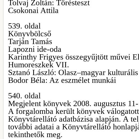
Tolvaj Zoltán: Törésteszt
Csokonai Attila
539. oldal
Könyvbölcső
Tarján Tamás
Lapozni ide-oda
Karinthy Frigyes összegyűjtött művei El
Humoreszkek VII.
Sztanó László: Olasz–magyar kulturális
Bodor Béla: Az eszmélet munkái
540. oldal
Megjelent könyvek 2008. augusztus 11-
A forgalomba került könyvek válogatott 
Könyvtárellátó adatbázisa alapján. A tel
további adatai a Könyvtárellátó honlap
tekinthetők meg.