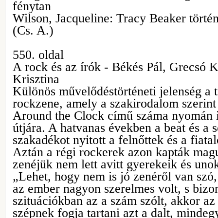
fénytan
Wilson, Jacqueline: Tracy Beaker törté
(Cs. A.)
550. oldal
A rock és az írók - Békés Pál, Grecsó K
Krisztina
Különös művelődéstörténeti jelenség a 
rockzene, amely a szakirodalom szerint
Around the Clock című száma nyomán in
útjára. A hatvanas években a beat és a 
szakadékot nyitott a felnőttek és a fiata
Aztán a régi rockerek azon kapták mag
zenéjük nem lett avitt gyerekeik és uno
„Lehet, hogy nem is jó zenéről van szó
az ember nagyon szerelmes volt, s bizo
szituációkban az a szám szólt, akkor az 
szépnek fogja tartani azt a dalt, mindeg