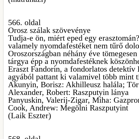
566. oldal
Orosz szálak szövevénye
Tudja-e ön, miért eped egy erasztomán
valamely nyomdafestéket nem tűrő dolog
Oroszországban néhány éve tömegesen 
tárgya épp a nyomdafestéknek köszönhet
Eraszt Fandorin, a fondorlatos detektív
agyából pattant ki valamivel több mint t
Akunyin, Borisz: Akhilleusz halála; Tör
Alexander, Robert: Raszputyin lánya
Panyuskin, Valerij-Zigar, Miha: Gazpro
Cook, Andrew: Megölni Raszputyint
(Laik Eszter)
568. oldal