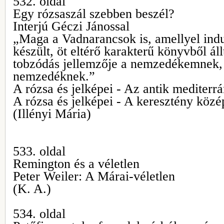
532. oldal
Egy rózsaszál szebben beszél?
Interjú Géczi Jánossal
„Maga a Vadnarancsok is, amellyel ind
készült, öt eltérő karakterű könyvből ál
tobzódás jellemzője a nemzedékemnek, 
nemzedéknek.”
A rózsa és jelképei - Az antik mediter
A rózsa és jelképei - A keresztény közé
(Illényi Mária)
533. oldal
Remington és a véletlen
Peter Weiler: A Márai-véletlen
(K. A.)
534. oldal