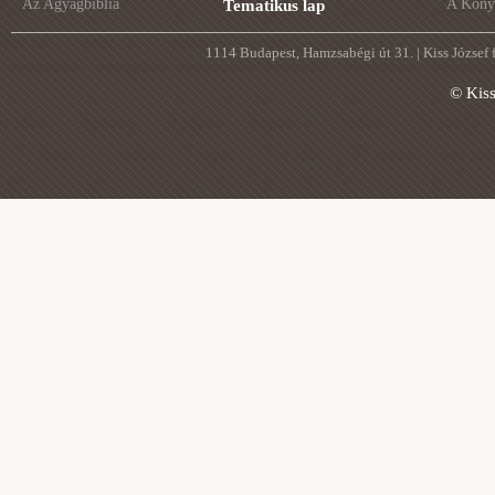
Az Agyagbiblia
A Könyv
Tematikus lap
1114 Budapest, Hamzsabégi út 31. | Kiss József
© Kis