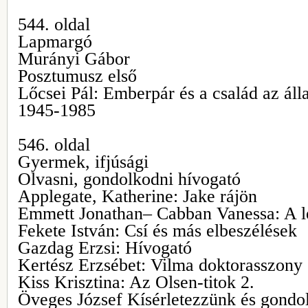
544. oldal
Lapmargó
Murányi Gábor
Posztumusz első
Lőcsei Pál: Emberpár és a család az ál
1945-1985
546. oldal
Gyermek, ifjúsági
Olvasni, gondolkodni hívogató
Applegate, Katherine: Jake rájön
Emmett Jonathan– Cabban Vanessa: A l
Fekete István: Csí és más elbeszélések
Gazdag Erzsi: Hívogató
Kertész Erzsébet: Vilma doktorasszony
Kiss Krisztina: Az Olsen-titok 2.
Öveges József Kísérletezzünk és gondo