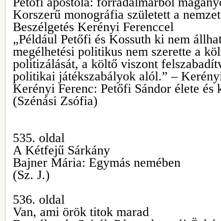
Petőfi apostola: forradalmárból magán
Korszerű monográfia született a nemzet 
Beszélgetés Kerényi Ferenccel
„Például Petőfi és Kossuth ki nem állha
megélhetési politikus nem szerette a költ
politizálását, a költő viszont felszabadí
politikai játékszabályok alól.” – Kerény
Kerényi Ferenc: Petőfi Sándor élete és 
(Szénási Zsófia)
535. oldal
A Kétfejű Sárkány
Bajner Mária: Egymás nemében
(Sz. J.)
536. oldal
Van, ami örök titok marad