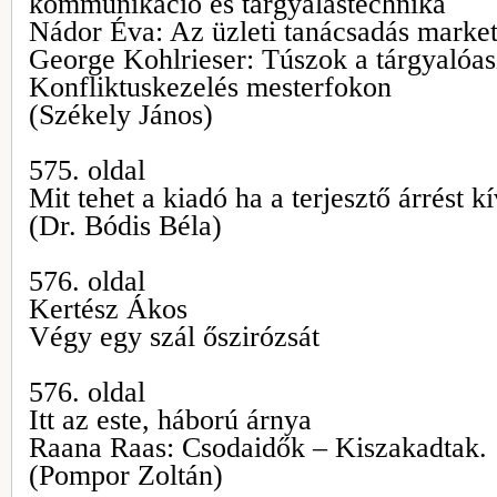
kommunikáció és tárgyalástechnika
Nádor Éva: Az üzleti tanácsadás market
George Kohlrieser: Túszok a tárgyalóas
Konfliktuskezelés mesterfokon
(Székely János)
575. oldal
Mit tehet a kiadó ha a terjesztő árrést 
(Dr. Bódis Béla)
576. oldal
Kertész Ákos
Végy egy szál őszirózsát
576. oldal
Itt az este, háború árnya
Raana Raas: Csodaidők – Kiszakadtak.
(Pompor Zoltán)