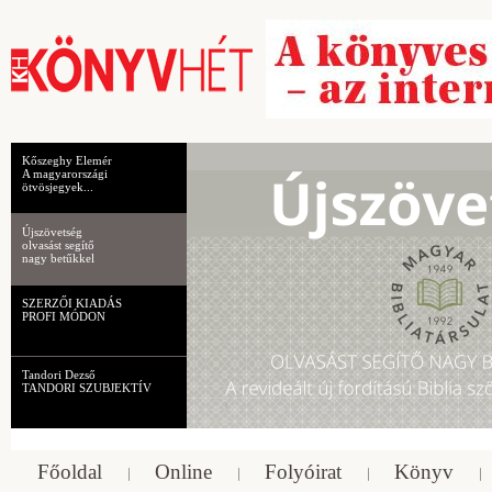
Kőszeghy Elemér
A magyarországi
ötvösjegyek...
Újszövetség
olvasást segítő
nagy betűkkel
SZERZŐI KIADÁS
PROFI MÓDON
Tandori Dezső
TANDORI SZUBJEKTÍV
Főoldal
Online
Folyóirat
Könyv