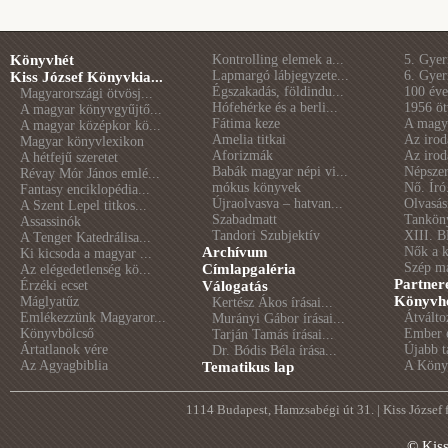
Könyvhét
Kontrolling elemek a...
5. Gye
Lapmargó lábjegyzete...
6. Gye
Kiss József Könyvkia...
Égszakadás, földindu...
100 éve 
Magyarországi ötvösj...
Hófehérke és a berli...
1956 öt
A magyar könyvgyűjtő...
Fátima keze
A magya
A magyar középkor kö...
Amelia titkai
Az irod
Magyar könyvlexikon
Aforizmák
Az irod
A hétfejű szeretet
Babák magyar népi vi...
Népszer
Révay Mór János emlé...
mókus könyvek
Nő. Író
Fantasy enciklopédia...
Újraolvasva – hatvan...
Olvasás
A Szent Lepel titkos...
Szabadmatt
Tankön
Assassinók
Tandori Szubjektív
XIII. B
A Tenger Katedrálisa...
Archívum
Nők a 
Ki kicsoda a magyar ...
Szép m
Címlapgaléria
Az elégedetlenség kö...
Partner
Érzéki ecset
Válogatás
Könyvhé
Máglyatűz
Kertész Ákos írásai...
Emlékezzünk Magyaror...
Átválto
Murányi Gábor írásai...
Könyvbölcső
Ember é
Tarján Tamás írásai...
Ártatlanok vére
Újabb t
Dr. Bódis Béla írása...
Az Agyagbiblia
A Könyv
Tematikus lap
1114 Budapest, Hamzsabégi út 31. | Kiss József
© Kis