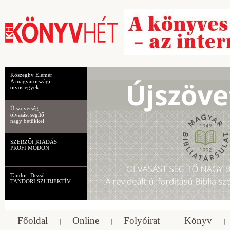
Kőszeghy Elemér
A magyarországi
ötvösjegyek...
Újszövetség
olvasást segítő
nagy betűkkel
SZERZŐI KIADÁS
PROFI MÓDON
Tandori Dezső
TANDORI SZUBJEKTÍV
Főoldal
Online
Folyóirat
Könyv