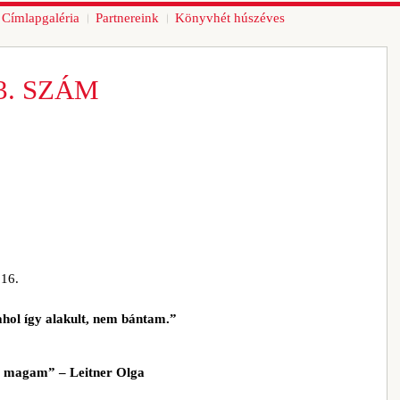
Címlapgaléria
Partnereink
Könyvhét húszéves
3. SZÁM
016.
hol így alakult, nem bántam.”
át magam” – Leitner Olga