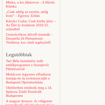
Minka, a kis állatorvos - A Hársfa
Klinika
„Csak addig az enyém, amíg
írom” – Egressy Zoltán
Károlyi Csaba: Csak körbe jársz –
Az Élet és Irodalom 2026/32.
számából
Generációkon átívelő traumák –
Donatella Di Pietrantonio
Törékeny kor című regényéről
Legutóbbiak
Tarr Béla tiszteletére indít
emlékprogramot a Szarajevói
Filmfesztivál
Mohácson ingyenes előadáson
mutatja be új rockmusicaljét a
Budapesti Operettszínház
Októberben rendezik meg a 24.
Spinoza Zsidó Fesztivált
Budapesten
A magyar dzsessz- és világzene