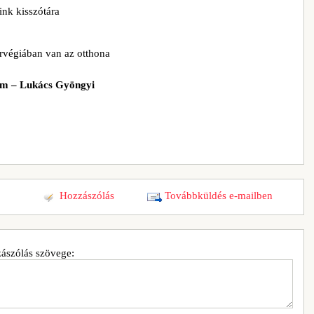
ink kisszótára
rvégiában van az otthona
lóm – Lukács Gyöngyi
Hozzászólás
Továbbküldés e-mailben
ászólás szövege: