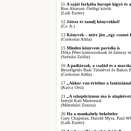
11
A saját farkába harapó kígyó és
Ron Aharoni: Ördögi körök
(Laik Eszter)
12
Játssz és tanulj könyvekkel!
(Cs. A.)
13
Könyvek – mire jön „egy csomó 
(Csokonai Attila)
15
Minden könyvem paródia is
Dóka Péter kamaszoknak írt fantasy r
(Szénási Zsófia)
16
A padtársak, a család és a macsk
Beszélgetés Baár Tündével és Bakos 
(Csokonai Attila)
17
„Akkor van értelme a fantáziána
(Kurcz Orsi)
21
„A szkepticizmus ma is alapköve
Interjú Kati Martonnal
(Mátraházi Zsuzsa)
26
Ha a munkahely bekebelez
Gary Chapman, Harold Myra, Paul W
(Laik Eszter)