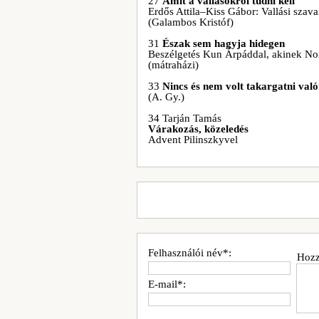
27
Amit a vallásokról tudni kell
Erdős Attila–Kiss Gábor: Vallási szava
(Galambos Kristóf)
31
Észak sem hagyja hidegen
Beszélgetés Kun Árpáddal, akinek No
(mátraházi)
33
Nincs és nem volt takargatni va
(A. Gy.)
34 Tarján Tamás
Várakozás, közeledés
Advent Pilinszkyvel
Felhasználói név*:
Hozz
E-mail*: