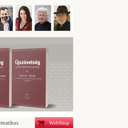
ematikus
WebShop