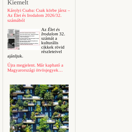
Kiemelt
Károlyi Csaba: Csak körbe jársz –
Az Élet és Irodalom 2026/32.
számából
Az
Élet és
Irodalom
32.
számát a
kulturális
cikkek rövid
részleteivel
ajánljuk.
Újra megjelent. Már kapható a
Magyarországi ötvösjegyek…