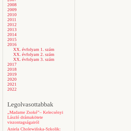
2008
2009
2010
2011
2012
2013
2014
2015
2016
XX. évfolyam 1. szám
XX. évfolyam 2. szám
XX. évfolyam 3. szám
2017
2018
2019
2020
2021
2022
Legolvasottabbak
„Madame Zsoké”– Kelecsényi
László drámakötete
viszontagságairól
Aniela Cholewińska-Szkolik: