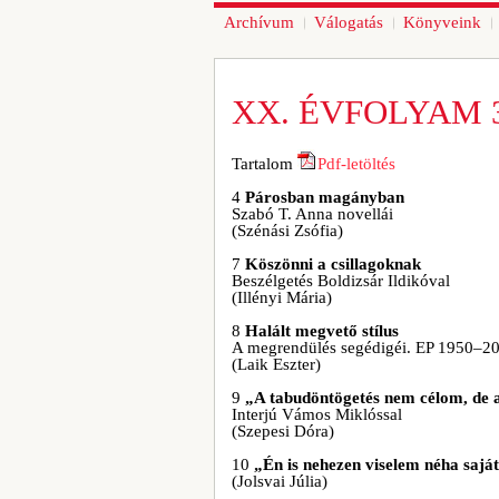
Archívum
Válogatás
Könyveink
XX. ÉVFOLYAM 
Tartalom
Pdf-letöltés
4
Párosban magányban
Szabó T. Anna novellái
(Szénási Zsófia)
7
Köszönni a csillagoknak
Beszélgetés Boldizsár Ildikóval
(Illényi Mária)
8
Halált megvető stílus
A megrendülés segédigéi. EP 1950–2
(Laik Eszter)
9
„A tabudöntögetés nem célom, de a
Interjú Vámos Miklóssal
(Szepesi Dóra)
10
„Én is nehezen viselem néha saj
(Jolsvai Júlia)