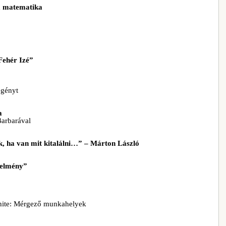
 a matematika
Fehér Izé”
egényt
a
Barbarával
k, ha van mit kitalálni…” – Márton László
telmény”
hite: Mérgező munkahelyek