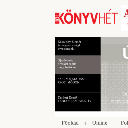
Kőszeghy Elemér
A magyarországi
ötvösjegyek...
Újszövetség
olvasást segítő
nagy betűkkel
SZERZŐI KIADÁS
PROFI MÓDON
Tandori Dezső
TANDORI SZUBJEKTÍV
Főoldal
Online
Fol