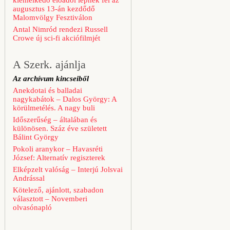
kiemelkedő előadói lépnek fel az
augusztus 13-án kezdődő
Malomvölgy Fesztiválon
Antal Nimród rendezi Russell
Crowe új sci-fi akciófilmjét
A Szerk. ajánlja
Az archívum kincseiből
Anekdotai és balladai
nagykabátok – Dalos György: A
körülmetélés. A nagy buli
Időszerűség – általában és
különösen. Száz éve született
Bálint György
Pokoli aranykor – Havasréti
József: Alternatív regiszterek
Elképzelt valóság – Interjú Jolsvai
Andrással
Kötelező, ajánlott, szabadon
választott – Novemberi
olvasónapló