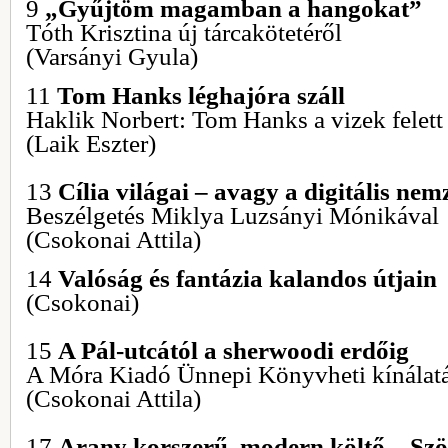
9
„Gyűjtöm magamban a hangokat”
Tóth Krisztina új tárcakötetéről
(Varsányi Gyula)
11
Tom Hanks léghajóra száll
Haklik Norbert: Tom Hanks a vizek felett
(Laik Eszter)
13
Cília világai – avagy a digitális ne
Beszélgetés Miklya Luzsányi Mónikával
(Csokonai Attila)
14
Valóság és fantázia kalandos útjain
(Csokonai)
15
A Pál-utcától a sherwoodi erdőig
A Móra Kiadó Ünnepi Könyvheti kínálat
(Csokonai Attila)
17
Arany korszerű, modern költő – Szö