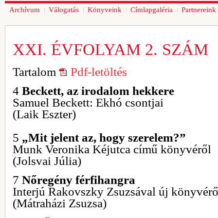
Archívum
Válogatás
Könyveink
Címlapgaléria
Partnereink
XXI. ÉVFOLYAM 2. SZÁM
Tartalom
Pdf-letöltés
4
Beckett, az irodalom hekkere
Samuel Beckett: Ekhó csontjai
(Laik Eszter)
5
„Mit jelent az, hogy szerelem?”
Munk Veronika Kéjutca című könyvéről
(Jolsvai Júlia)
7
Nőregény férfihangra
Interjú Rakovszky Zsuzsával új könyvérő
(Mátraházi Zsuzsa)