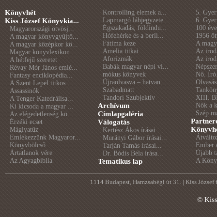
Könyvhét
Kontrolling elemek a...
5. Gye
Lapmargó lábjegyzete...
6. Gye
Kiss József Könyvkia...
Égszakadás, földindu...
100 éve 
Magyarországi ötvösj...
Hófehérke és a berli...
1956 öt
A magyar könyvgyűjtő...
Fátima keze
A magya
A magyar középkor kö...
Amelia titkai
Az irod
Magyar könyvlexikon
Aforizmák
Az irod
A hétfejű szeretet
Babák magyar népi vi...
Népszer
Révay Mór János emlé...
mókus könyvek
Nő. Író
Fantasy enciklopédia...
Újraolvasva – hatvan...
Olvasás
A Szent Lepel titkos...
Szabadmatt
Tankön
Assassinók
Tandori Szubjektív
XIII. B
A Tenger Katedrálisa...
Archívum
Nők a 
Ki kicsoda a magyar ...
Szép m
Címlapgaléria
Az elégedetlenség kö...
Partner
Érzéki ecset
Válogatás
Könyvhé
Máglyatűz
Kertész Ákos írásai...
Emlékezzünk Magyaror...
Átválto
Murányi Gábor írásai...
Könyvbölcső
Ember é
Tarján Tamás írásai...
Ártatlanok vére
Újabb t
Dr. Bódis Béla írása...
Az Agyagbiblia
A Könyv
Tematikus lap
1114 Budapest, Hamzsabégi út 31. | Kiss József
© Kis