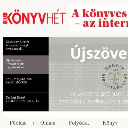
Kőszeghy Elemér
A magyarországi
ötvösjegyek...
Újszövetség
olvasást segítő
nagy betűkkel
SZERZŐI KIADÁS
PROFI MÓDON
Tandori Dezső
TANDORI SZUBJEKTÍV
Főoldal
Online
Folyóirat
Könyv