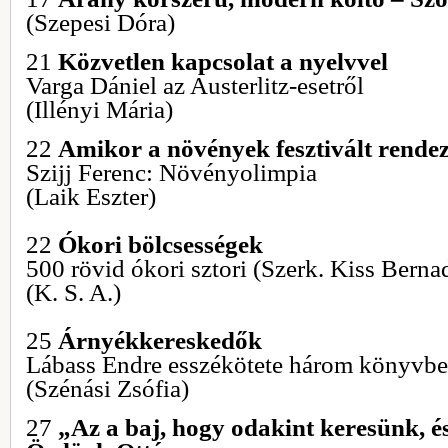
(Szepesi Dóra)
21
Közvetlen kapcsolat a nyelvvel
Varga Dániel az Austerlitz-esetről
(Illényi Mária)
22
Amikor a növények fesztivált rende
Szijj Ferenc: Növényolimpia
(Laik Eszter)
22
Ókori bölcsességek
500 rövid ókori sztori (Szerk. Kiss Bernad
(K. S. A.)
25
Árnyékkereskedők
Lábass Endre esszékötete három könyvb
(Szénási Zsófia)
27
„Az a baj, hogy odakint keresünk, 