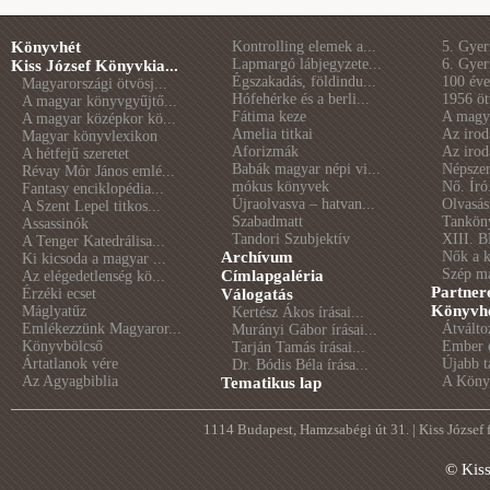
Könyvhét
Kontrolling elemek a...
5. Gye
Lapmargó lábjegyzete...
6. Gye
Kiss József Könyvkia...
Égszakadás, földindu...
100 éve 
Magyarországi ötvösj...
Hófehérke és a berli...
1956 öt
A magyar könyvgyűjtő...
Fátima keze
A magya
A magyar középkor kö...
Amelia titkai
Az irod
Magyar könyvlexikon
Aforizmák
Az irod
A hétfejű szeretet
Babák magyar népi vi...
Népszer
Révay Mór János emlé...
mókus könyvek
Nő. Író
Fantasy enciklopédia...
Újraolvasva – hatvan...
Olvasás
A Szent Lepel titkos...
Szabadmatt
Tankön
Assassinók
Tandori Szubjektív
XIII. B
A Tenger Katedrálisa...
Archívum
Nők a 
Ki kicsoda a magyar ...
Szép m
Címlapgaléria
Az elégedetlenség kö...
Partner
Érzéki ecset
Válogatás
Könyvhé
Máglyatűz
Kertész Ákos írásai...
Emlékezzünk Magyaror...
Átválto
Murányi Gábor írásai...
Könyvbölcső
Ember é
Tarján Tamás írásai...
Ártatlanok vére
Újabb t
Dr. Bódis Béla írása...
Az Agyagbiblia
A Könyv
Tematikus lap
1114 Budapest, Hamzsabégi út 31. | Kiss József
© Kis