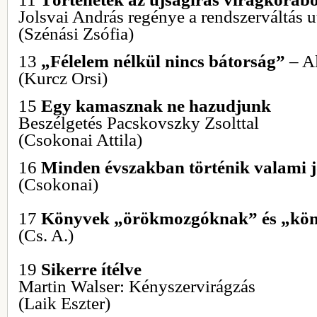
Jolsvai András regénye a rendszerváltás u
(Szénási Zsófia)
13
„Félelem nélkül nincs bátorság”
– A
(Kurcz Orsi)
15
Egy kamasznak ne hazudjunk
Beszélgetés Pacskovszky Zsolttal
(Csokonai Attila)
16
Minden évszakban történik valami 
(Csokonai)
17
Könyvek „örökmozgóknak” és „kö
(Cs. A.)
19
Sikerre ítélve
Martin Walser: Kényszervirágzás
(Laik Eszter)