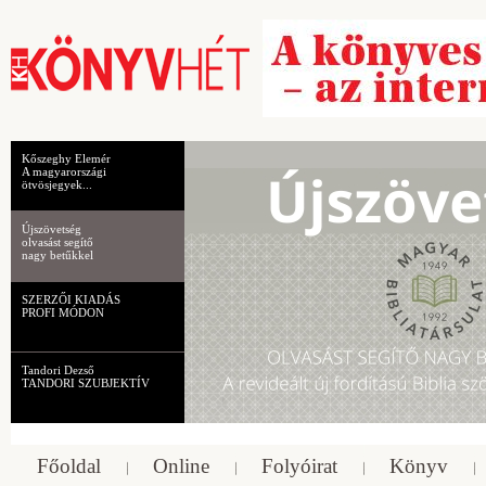
Kőszeghy Elemér
A magyarországi
ötvösjegyek...
Újszövetség
olvasást segítő
nagy betűkkel
SZERZŐI KIADÁS
PROFI MÓDON
Tandori Dezső
TANDORI SZUBJEKTÍV
Főoldal
Online
Folyóirat
Könyv