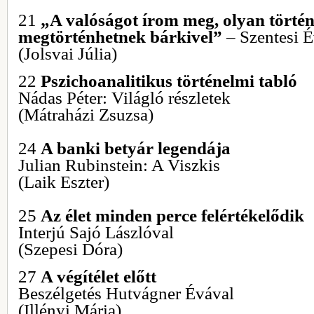
21
„A valóságot írom meg, olyan történ
megtörténhetnek bárkivel”
– Szentesi 
(Jolsvai Júlia)
22
Pszichoanalitikus történelmi tabló
Nádas Péter: Világló részletek
(Mátraházi Zsuzsa)
24
A banki betyár legendája
Julian Rubinstein: A Viszkis
(Laik Eszter)
25
Az élet minden perce felértékelődik
Interjú Sajó Lászlóval
(Szepesi Dóra)
27
A végítélet előtt
Beszélgetés Hutvágner Évával
(Illényi Mária)