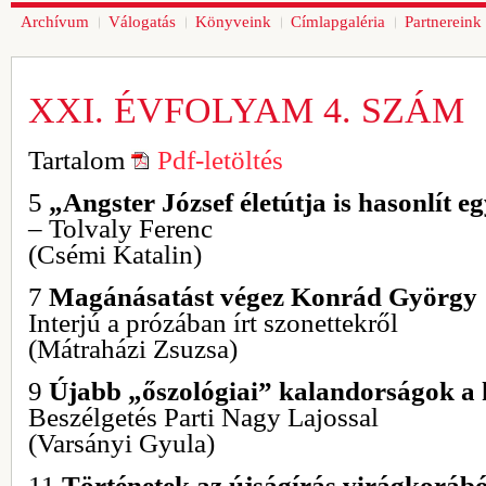
Archívum
Válogatás
Könyveink
Címlapgaléria
Partnereink
XXI. ÉVFOLYAM 4. SZÁM
Tartalom
Pdf-letöltés
5
„Angster József életútja is hasonlít e
– Tolvaly Ferenc
(Csémi Katalin)
7
Magánásatást végez Konrád György
Interjú a prózában írt szonettekről
(Mátraházi Zsuzsa)
9
Újabb „őszológiai” kalandorságok a
Beszélgetés Parti Nagy Lajossal
(Varsányi Gyula)
11
Történetek az újságírás virágkorábó