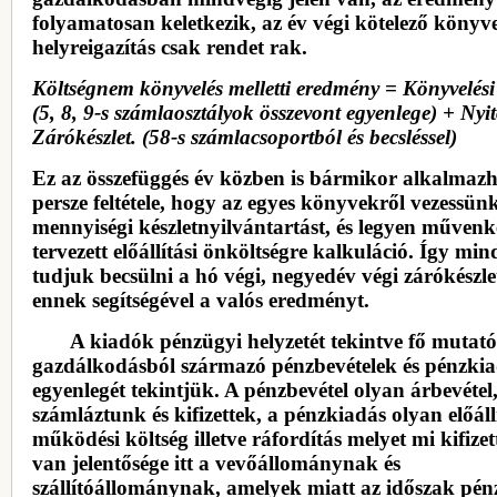
folyamatosan keletkezik, az év végi kötelező könyve
helyreigazítás csak rendet rak.
Költségnem könyvelés melletti eredmény = Könyvelés
(5, 8, 9-s számlaosztályok összevont egyenlege) + Nyit
Zárókészlet. (58-s számlacsoportból és becsléssel)
Ez az összefüggés év közben is bármikor alkalmazh
persze feltétele, hogy az egyes könyvekről vezessün
mennyiségi készletnyilvántartást, és legyen művenk
tervezett előállítási önköltségre kalkuláció. Így mi
tudjuk becsülni a hó végi, negyedév végi zárókészlet
ennek segítségével a valós eredményt.
A kiadók pénzügyi helyzetét tekintve fő mutat
gazdálkodásból származó pénzbevételek és pénzki
egyenlegét tekintjük. A pénzbevétel olyan árbevétel
számláztunk és kifizettek, a pénzkiadás olyan előállí
működési költség illetve ráfordítás melyet mi kifize
van jelentősége itt a vevőállománynak és
szállítóállománynak, amelyek miatt az időszak pén