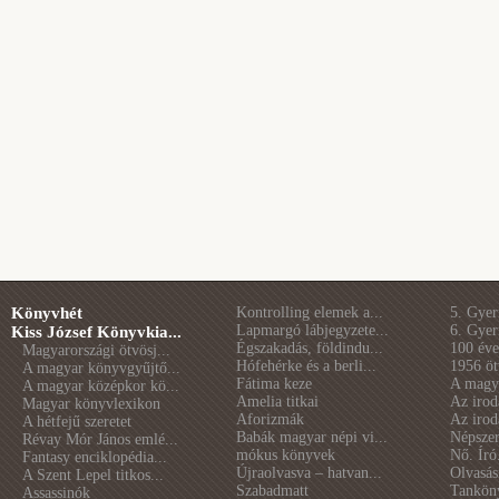
Könyvhét
Kontrolling elemek a...
5. Gye
Lapmargó lábjegyzete...
6. Gye
Kiss József Könyvkia...
Égszakadás, földindu...
100 éve 
Magyarországi ötvösj...
Hófehérke és a berli...
1956 öt
A magyar könyvgyűjtő...
Fátima keze
A magya
A magyar középkor kö...
Amelia titkai
Az irod
Magyar könyvlexikon
Aforizmák
Az irod
A hétfejű szeretet
Babák magyar népi vi...
Népszer
Révay Mór János emlé...
mókus könyvek
Nő. Író
Fantasy enciklopédia...
Újraolvasva – hatvan...
Olvasás
A Szent Lepel titkos...
Szabadmatt
Tankön
Assassinók