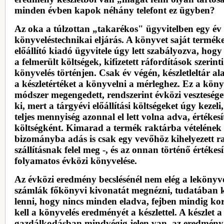
minden évben kapok néhány telefont ez ügyben?
Az oka a túlzottan „takarékos" ügyvitelben egy év 
könyveléstechnikai eljárás. A könyvet saját termék
előállító kiadó ügyvitele úgy lett szabályozva, hog
a felmerült költségek, kifizetett ráfordítások szerinti
könyvelés történjen. Csak év végén, készletleltár al
a készletértéket a könyvelni a mérleghez. Ez a köny
módszer megengedett, rendszerint évközi veszteség
ki, mert a tárgyévi előállítási költségeket úgy kezel
teljes mennyiség azonnal el lett volna adva, értékesí
költségként. Kimarad a termék raktárba vételének 
bizományba adás is csak egy vevőhöz kihelyezett r
szállításnak felel meg -, és az onnan történő értékes
folyamatos évközi könyvelése.
Az évközi eredmény becslésénél nem elég a lekönyve
számlák főkönyvi kivonatát megnézni, tudatában 
lenni, hogy nincs minden eladva, fejben mindig kor
kell a könyvelés eredményét a készlettel.
A készlet a
gazdálkodásban mindvégig jelen van, az eredmény