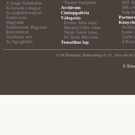
Tandori Szubjektív
XIII. B
A Tenger Katedrálisa...
Archívum
Nők a 
Ki kicsoda a magyar ...
Szép m
Címlapgaléria
Az elégedetlenség kö...
Partner
Érzéki ecset
Válogatás
Könyvhé
Máglyatűz
Kertész Ákos írásai...
Emlékezzünk Magyaror...
Átválto
Murányi Gábor írásai...
Könyvbölcső
Ember é
Tarján Tamás írásai...
Ártatlanok vére
Újabb t
Dr. Bódis Béla írása...
Az Agyagbiblia
A Könyv
Tematikus lap
1114 Budapest, Hamzsabégi út 31. | Kiss József
© Kis