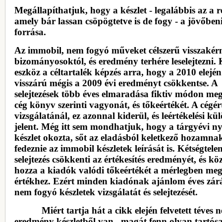
Megállapíthatjuk, hogy a készlet - legalábbis az a r
amely bár lassan csöpögtetve is de fogy - a jövőben
forrása.
Az immobil, nem fogyó műveket célszerű visszakérn
bizományosoktól, és eredmény terhére leselejtezni.
eszköz a céltartalék képzés arra, hogy a 2010 elejé
visszárú mégis a 2009 évi eredményt csökkentse. A
selejtezések több éves elmaradása fiktiv módon me
cég könyv szerinti vagyonát, és tőkeértékét. A cégér
vizsgálatánál, ez azonnal kiderül, és leértékelési kü
jelent. Még itt sem mondhatjuk, hogy a tárgyévi ny
készlet okozta, sőt az eladásból keletkező hozamnak
fedeznie az immobil készletek leírását is. Kétségtele
selejtezés csökkenti az értékesítés eredményét, és kö
hozza a kiadók valódi tőkeértékét a mérlegben meg
értékhez. Ezért minden kiadónak ajánlom éves zár
nem fogyó készletek vizsgálatát és selejtezését.
Miért tartja hát a cikk elején felvetett téves n
eredmény készletből van „magát fenn olyan tartós