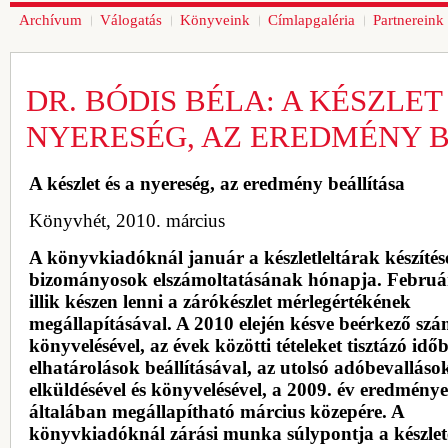
Archívum
Válogatás
Könyveink
Címlapgaléria
Partnereink
DR. BÓDIS BÉLA: A KÉSZLET 
NYERESÉG, AZ EREDMÉNY 
A készlet és a nyereség, az eredmény beállítása
Könyvhét, 2010. március
A könyvkiadóknál január a készletleltárak készítés
bizományosok elszámoltatásának hónapja. Februá
illik készen lenni a zárókészlet mérlegértékének
megállapításával. A 2010 elején késve beérkező sz
könyvelésével, az évek közötti tételeket tisztázó időb
elhatárolások beállításával, az utolsó adóbevalláso
elküldésével és könyvelésével, a 2009. év eredménye
általában megállapítható március közepére. A
könyvkiadóknál zárási munka súlypontja a készlet