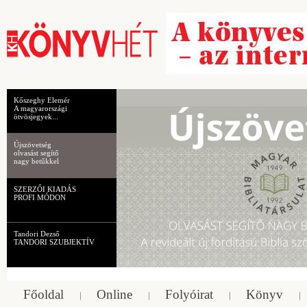
Kőszeghy Elemér
A magyarországi
ötvösjegyek...
Újszövetség
olvasást segítő
nagy betűkkel
SZERZŐI KIADÁS
PROFI MÓDON
Tandori Dezső
TANDORI SZUBJEKTÍV
Főoldal
Online
Folyóirat
Könyv