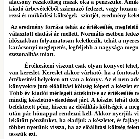
alacsony rezsiköltség másik oka a pénzszűke. Amik
kiadó árbevételéből származó fedezet, vagy hozam á
rezsi és működési költségek szintjét, eredmény kele
Az eredmény forrása tehát az értékesítés, megfelel
választott eladási ár mellett. Normális esetben fedez
időszakban folyamatosan keletkezik, tehát a nyere
karácsonyi meglepetés, legfeljebb a nagysága megu
szezonalitás miatt.
Értékesíteni viszont csak olyan könyvet lehet,
van kereslet. Kereslet akkor várható, ha a fontosa
értékesítési helyeken ott van a könyv. Az el nem ado
könyvekre jutó előállítási költség képezi a készlet ér
Több év kiadói mérlegeit áttekintve az értékesítés 
mindig készletnövekedéssel járt. A készlet tehát dolo
befektetett pénz, hiszen az előállítás költségeit a me
után pár hónappal rendezni kell. Akkor nyerjük vi
lekötött pénzünket, ha eladjuk a készletet, és fajla
többet nyerünk vissza, ha az előállítási költség felet
tesszük ezt.