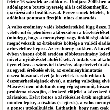
felette 16 százalék az adókulcs. Utoljára 2009-ben 
adóalapot a bruttó nyereség alá is csökkenthetjük, 
iparűzési adó beállításával. Persze ennek feltétele, 
adóinkat pontosan fizetjük, nincs elmaradás.
A valós eredmény valós készletértékkel függ össze.
véletlenül és jelentősen alábecsülöm a készletértéket
(mindegy, hogy a mennyiségi vagy önköltségi oldalá
megnövekszik az értékesítés költsége a valódi eladás
árbevételhez képest. Az eredmény csökken. A követ
évben viszont ebből eredően többleteredmény kelet
mivel a nyitókészlet alulértékelt. A tudatosan alkal
ilyen eljárás a számviteli törvény alapelveivel ütközi
az egyedi értékelés elvét, az eredménykimutatás
összeállításának elvét (a bevételek és ráfordítások
összemérhetőségének elvét), a mérleg valódiság elvé
Másrészt nem oldottunk meg végleg semmit, hiszen
probléma visszajön, ellenkező előjellel a következő 
zárásakor. Ezért fontos a zárókészlet érték meghat
minden lépése, a tisztítás (selejtezés), a valós mennyis
a pontos utókalkuláció. Láthatjuk, hogy nem csak