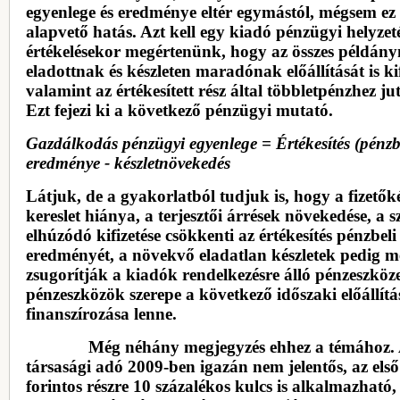
egyenlege és eredménye eltér egymástól, mégsem ez
alapvető hatás. Azt kell egy kiadó pénzügyi helyze
értékelésekor megértenünk, hogy az összes példány
eladottnak és készleten maradónak előállítását is ki
valamint az értékesített rész által többletpénzhez ju
Ezt fejezi ki a következő pénzügyi mutató.
Gazdálkodás pénzügyi egyenlege = Értékesítés (pénzb
eredménye - készletnövekedés
Látjuk, de a gyakorlatból tudjuk is, hogy a fizetők
kereslet hiánya, a terjesztői árrések növekedése, a 
elhúzódó kifizetése csökkenti az értékesítés pénzbeli
eredményét, a növekvő eladatlan készletek pedig 
zsugorítják a kiadók rendelkezésre álló pénzeszköze
pénzeszközök szerepe a következő időszaki előállítá
finanszírozása lenne.
Még néhány megjegyzés ehhez a témához.
társasági adó 2009-ben igazán nem jelentős, az első
forintos részre 10 százalékos kulcs is alkalmazható,