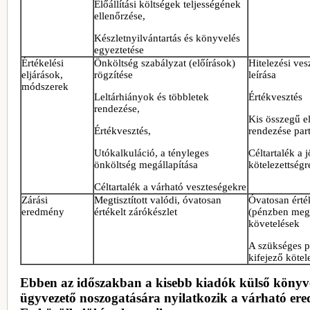
Előállítási költségek teljességének
ellenőrzése,
Készletnyilvántartás és könyvelés
egyeztetése
Értékelési
Önköltség szabályzat (előírások)
Hitelezési ve
eljárások,
rögzítése
leírása
módszerek
Leltárhiányok és többletek
Értékvesztés
rendezése,
Kis összegű e
Értékvesztés,
rendezése par
Utókalkuláció, a tényleges
Céltartalék a 
önköltség megállapítása
kötelezettségr
Céltartalék a várható veszteségekre
Zárási
Megtisztított valódi, óvatosan
Óvatosan érté
eredmény
értékelt zárókészlet
(pénzben megt
követelések
A szükséges p
kifejező kötel
Ebben az időszakban a kisebb kiadók külső könyve
ügyvezető noszogatására nyilatkozik a várható er