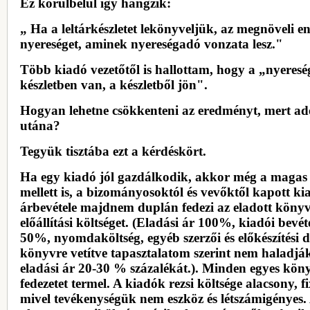
Ez körülbelül így hangzik:
„ Ha a leltárkészletet lekönyveljük, az megnöveli e
nyereséget, aminek nyereségadó vonzata lesz."
Több kiadó vezetőtől is hallottam, hogy a „nyeresé
készletben van, a készletből jön".
Hogyan lehetne csökkenteni az eredményt, mert adó
utána?
Tegyük tisztába ezt a kérdéskört.
Ha egy kiadó jól gazdálkodik, akkor még a magas 
mellett is, a bizományosoktól és vevőktől kapott ki
árbevétele majdnem duplán fedezi az eladott könyv
előállítási költséget. (Eladási ár 100%, kiadói bevét
50%, nyomdaköltség, egyéb szerzői és előkészítési d
könyvre vetítve tapasztalatom szerint nem haladjá
eladási ár 20-30 % százalékát.). Minden egyes kön
fedezetet termel. A kiadók rezsi költsége alacsony, fi
mivel tevékenységük nem eszköz és létszámigényes.