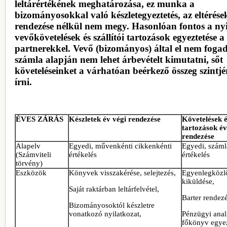
leltárértékének meghatározása, ez munka a
bizományosokkal való készletegyeztetés, az eltérése
rendezése nélkül nem megy. Hasonlóan fontos a nyi
vevőkövetelések és szállítói tartozások egyeztetése a
partnerekkel. Vevő (bizományos) által el nem fogad
számla alapján nem lehet árbevételt kimutatni, sőt
követeléseinket a várhatóan beérkező összeg szintjér
írni.
ÉVES ZÁRÁS
Készletek év végi rendezése
Követelések 
tartozások év
rendezése
Alapelv
Egyedi, művenkénti cikkenkénti
Egyedi, száml
(Számviteli
értékelés
értékelés
törvény)
Eszközök
Könyvek visszakérése, selejtezés,
Egyenlegközl
kiküldése,
Saját raktárban leltárfelvétel,
Barter rendez
Bizományosoktól készletre
vonatkozó nyilatkozat,
Pénzügyi anali
főkönyv egyez