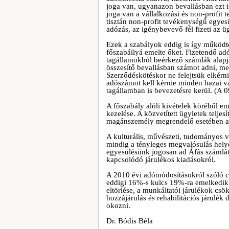
joga van, ugyanazon bevallásban ezt is
joga van a vállalkozási és non-profit 
tisztán non-profit tevékenységű egyes
adózás, az igénybevevő fél fizeti az üg
Ezek a szabályok eddig is így működte
főszabállyá emelte őket. Fizetendő a
tagállamokból beérkező számlák alapján
összesítő bevallásban számot adni, meg
Szerződéskötéskor ne felejtsük elkérni
adószámot kell kérnie minden hazai vál
tagállamban is bevezetésre kerül. (A
A főszabály alóli kivételek köréből eml
kezelése. A közvetített ügyletek teljesí
magánszemély megrendelő esetében a 
A kulturális, művészeti, tudományos v
mindig a tényleges megvalósulás helyét
egyesülésünk jogosan ad Áfás számlát
kapcsolódó járulékos kiadásokról.
A 2010 évi adómódosításokról szóló c
eddigi 16%-s kulcs 19%-ra emelkedik. 
eltörlése, a munkáltatói járulékok c
hozzájárulás és rehabilitációs járulék 
okozni.
Dr. Bódis Béla