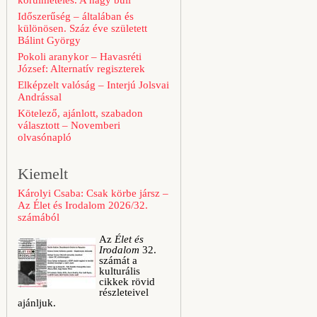
körülmetélés. A nagy buli
Időszerűség – általában és
különösen. Száz éve született
Bálint György
Pokoli aranykor – Havasréti
József: Alternatív regiszterek
Elképzelt valóság – Interjú Jolsvai
Andrással
Kötelező, ajánlott, szabadon
választott – Novemberi
olvasónapló
Kiemelt
Károlyi Csaba: Csak körbe jársz –
Az Élet és Irodalom 2026/32.
számából
Az
Élet és
Irodalom
32.
számát a
kulturális
cikkek rövid
részleteivel
ajánljuk.