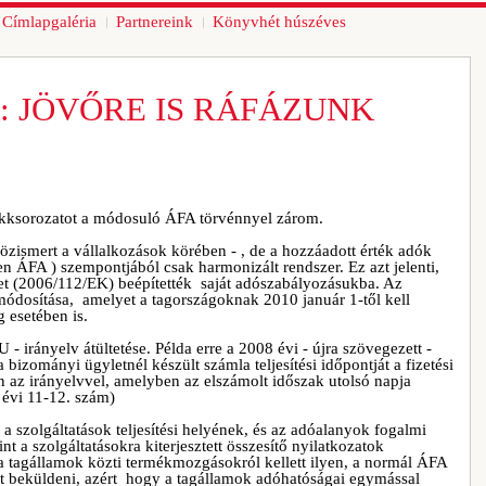
Címlapgaléria
Partnereink
Könyvhét húszéves
A: JÖVŐRE IS RÁFÁZUNK
ikksorozatot a módosuló ÁFA törvénnyel zárom.
zismert a vállalkozások körében - , de a hozzáadott érték adók
en ÁFA ) szempontjából csak harmonizált rendszer. Ez azt jelenti,
et (2006/112/EK) beépítették saját adószabályozásukba. Az
 módosítása, amelyet a tagországoknak 2010 január 1-től kell
 esetében is.
 irányelv átültetése. Példa erre a 2008 évi - újra szövegezett -
izományi ügyletnél készült számla teljesítési időpontját a fizetési
en az irányelvvel, amelyben az elszámolt időszak utolsó napja
évi 11-12. szám)
a szolgáltatások teljesítési helyének, és az adóalanyok fogalmi
t a szolgáltatásokra kiterjesztett összesítő nyilatkozatok
a tagállamok közti termékmozgásokról kellett ilyen, a normál ÁFA
at beküldeni, azért hogy a tagállamok adóhatóságai egymással