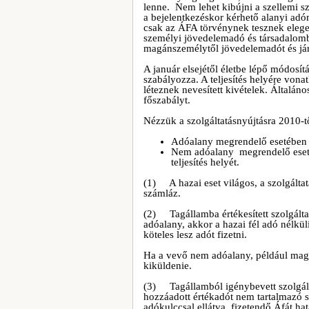
lenne. Nem lehet kibújni a szellemi s
a bejelentkezéskor kérhető alanyi ad
csak az ÁFA törvénynek tesznek elege
személyi jövedelemadó és társadalombiz
magánszemélytől jövedelemadót és jár
A január elsejétől életbe lépő módosít
szabályozza. A teljesítés helyére von
léteznek nevesített kivételek. Általáno
főszabályt.
Nézzük a szolgáltatásnyújtásra 2010-t
Adóalany megrendelő esetében en
Nem adóalany megrendelő esetéb
teljesítés helyét.
(1) A hazai eset világos, a szolgáltat
számláz.
(2) Tagállamba értékesített szolgáltat
adóalany, akkor a hazai fél adó nélküli
köteles lesz adót fizetni.
Ha a vevő nem adóalany, például magá
kiküldenie.
(3) Tagállamból igénybevett szolgálta
hozzáadott értékadót nem tartalmazó 
adókulccsal ellátva, fizetendő Áfát h