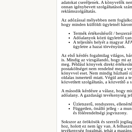
adatokat cseréljenek. A könyvelők nem 
onnan igénybevett szolgáltatások száml
reklámszolgáltatás.
Az adózással mélyebben nem foglalko
hogy minden külföldi ügyletnél három
Termék értékesítésről / beszerzé
Adóalanyok közti ügyletről van 
A teljesítés helyét a magyar ÁF
ügyletre a hazai törvényünk.
Az első kérdés fogalmilag világos, bá
is. Mindig az vizsgálandó, hogy mi az
meg. Például könyvek direkt értékesít
postaköltséget nem rendelné meg a v
könyvvel eset. Nem mindig húzható r
oldalas ismertető miatt. Végül ami a 
közvetített szolgáltatás, a közvetít
A második kérdésre a válasz, hogy mi
adóalany. A gazdasági tevékenység jel
Üzletszerű, rendszeres, ellenérté
Független, önálló jelleg - a mu
és fölérendeltségi jogviszony.
Sokszor az örökösök és szerzői jogil
hoz, holott ez nem így van. A felhaszn
tevékenység fogalmát, tehát a magáns