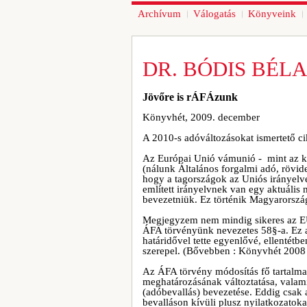
Archívum
Válogatás
Könyveink
DR. BÓDIS BÉL
Jövőre is rÁFÁzunk
Könyvhét, 2009. december
A 2010-s adóváltozásokat ismertető c
Az Európai Unió vámunió - mint az kö
(nálunk Általános forgalmi adó, rövid
hogy a tagországok az Uniós irányelv
említett irányelvnek van egy aktuális
bevezetniük. Ez történik Magyarország
Megjegyzem nem mindig sikeres az EU -
ÁFA törvényünk nevezetes 58§-a. Ez a b
határidővel tette egyenlővé, ellentétb
szerepel. (Bővebben : Könyvhét 2008 
Az ÁFA törvény módosítás fő tartalma 
meghatározásának változtatása, valamin
(adóbevallás) bevezetése. Eddig csak 
bevalláson kívüli plusz nyilatkozatok