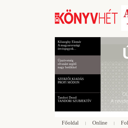
Kőszeghy Elemér
A magyarországi
ötvösjegyek...
Újszövetség
olvasást segítő
nagy betűkkel
SZERZŐI KIADÁS
PROFI MÓDON
Tandori Dezső
TANDORI SZUBJEKTÍV
Főoldal
Online
Fol