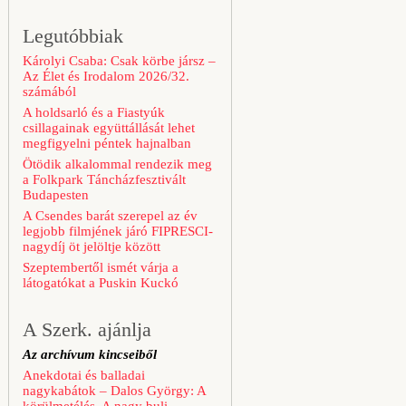
Legutóbbiak
Károlyi Csaba: Csak körbe jársz –
Az Élet és Irodalom 2026/32.
számából
A holdsarló és a Fiastyúk
csillagainak együttállását lehet
megfigyelni péntek hajnalban
Ötödik alkalommal rendezik meg
a Folkpark Táncházfesztivált
Budapesten
A Csendes barát szerepel az év
legjobb filmjének járó FIPRESCI-
nagydíj öt jelöltje között
Szeptembertől ismét várja a
látogatókat a Puskin Kuckó
A Szerk. ajánlja
Az archívum kincseiből
Anekdotai és balladai
nagykabátok – Dalos György: A