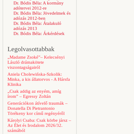
Dr. Bódis Béla: A kormány
adótervei 2012-re
Dr. Bódis Béla: Jövedelmek és
adózás 2012-ben
Dr. Bódis Béla: Átalakuló
adózás 2013
Dr. Bódis Béla: Árkérdések
Legolvasottabbak
„Madame Zsoké”– Kelecsényi
László drámakötete
viszontagságairól
Aniela Cholewińska-Szkolik:
Minka, a kis állatorvos - A Hársfa
Klinika
„Csak addig az enyém, amíg
írom” – Egressy Zoltán
Generációkon átívelő traumák –
Donatella Di Pietrantonio
Törékeny kor című regényéről
Károlyi Csaba: Csak körbe jársz –
Az Élet és Irodalom 2026/32.
számából