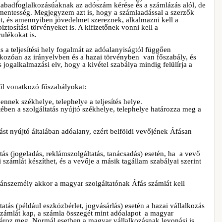
zabadfoglalkozásúaknak az adószám kérése és a számlázás alól, de
ómentesség. Megjegyzem azt is, hogy a számlaadással a szerzők
t, és amennyiben jövedelmet szereznek, alkalmazni kell a
tosítási törvényeket is. A kifizetőnek vonni kell a
ulékokat is.
ás a teljesítési hely fogalmát az adóalanyiságtól függően
atkozóan az irányelvben és a hazai törvényben van főszabály, és
s jogalkalmazási elv, hogy a kivétel szabálya mindig felülírja a
ől vonatkozó főszabályokat:
nek székhelye, telephelye a teljesítés helye.
en a szolgáltatás nyújtó székhelye, telephelye határozza meg a
ást nyújtó általában adóalany, ezért belföldi vevőjének Áfásan
ás (jogeladás, reklámszolgáltatás, tanácsadás) esetén, ha a vevő
 számlát készíthet, és a vevője a másik tagállam szabályai szerint
nszemély akkor a magyar szolgáltatónak Áfás számlát kell
tás (például eszközbérlet, jogvásárlás) esetén a hazai vállalkozás
számlát kap, a számla összegét mint adóalapot a magyar
atároz meg. Normál esetben a magyar vállalkozásnak levonási is