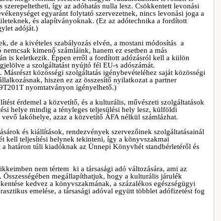
 szerepeltetheti, így az adóhatás nulla lesz. Csökkentett levonási
tevékenységet egyaránt folytató szervezetnek, nincs levonási joga a
ületeknek, és alapítványoknak. (Ez az adótechnika a fordított
ylet adóját.)
k, de a kivételes szabályozás elvén, a mostani módosítás a
dó nemcsak kimenő számláink, hanem ez esetben a más
 is keletkezik. Éppen erről a fordított adózásról kell a külön
jelölve a szolgáltatást nyújtó fél EU-s adószámát.
. Másrészt közösségi szolgáltatás igénybevételéhez saját közösségi
lalkozásnak, hiszen ez az összesítő nyilatkozat a partner
 09T201T nyomtatványon igényelhető.)
ítést érdemel a közvetítő, és a kulturális, művészeti szolgáltatások
tési helye mindig a tényleges teljesülési hely lesz, külföldi
vevő lakóhelye, azaz a közvetítő ÁFA nélkül számlázhat.
ásárok és kiállítások, rendezvények szervezőinek szolgáltatásainál
 kell teljesítési helynek tekinteni, így a könyvszakmai
 a határon túli kiadóknak az Ünnepi Könyvhét standbérletéről és
ikkeimben nem tértem ki a társasági adó változására, ami az
Összességében megállapíthatjuk, hogy a kulturális járulék
sökkentése kedvez a könyvszakmának, a százalékos egészségügyi
drasztikus emelése, a társasági adóval együtt többlet adófizetést fog