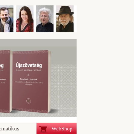
ematikus
WebShop