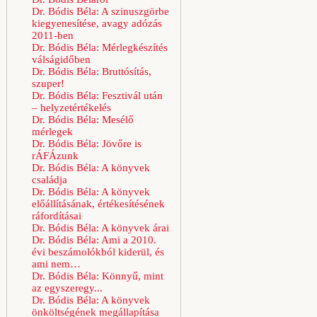
Dr. Bódis Béla: A szinuszgörbe
kiegyenesítése, avagy adózás
2011-ben
Dr. Bódis Béla: Mérlegkészítés
válságidőben
Dr. Bódis Béla: Bruttósítás,
szuper!
Dr. Bódis Béla: Fesztivál után
– helyzetértékelés
Dr. Bódis Béla: Mesélő
mérlegek
Dr. Bódis Béla: Jövőre is
rÁFÁzunk
Dr. Bódis Béla: A könyvek
családja
Dr. Bódis Béla: A könyvek
előállításának, értékesítésének
ráfordításai
Dr. Bódis Béla: A könyvek árai
Dr. Bódis Béla: Ami a 2010.
évi beszámolókból kiderül, és
ami nem…
Dr. Bódis Béla: Könnyű, mint
az egyszeregy...
Dr. Bódis Béla: A könyvek
önköltségének megállapítása