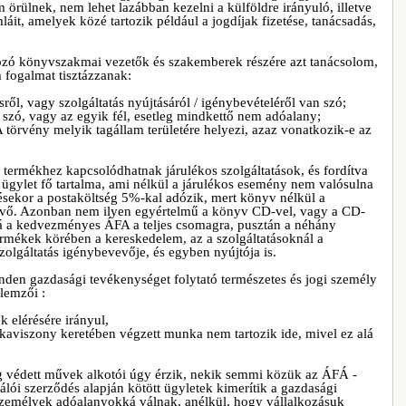
örülnek, nem lehet lazábban kezelni a külföldre irányuló, illetve
áit, amelyek közé tartozik például a jogdíjak fizetése, tanácsadás,
zó könyvszakmai vezetők és szakemberek részére azt tanácsolom,
 fogalmat tisztázzanak:
sről, vagy szolgáltatás nyújtásáról / igénybevételéről van szó;
szó, vagy az egyik fél, esetleg mindkettő nem adóalany;
A törvény melyik tagállam területére helyezi, azaz vonatkozik-e az
r termékhez kapcsolódhatnak járulékos szolgáltatások, és fordítva
 ügylet fő tartalma, ami nélkül a járulékos esemény nem valósulna
ésekor a postaköltség 5%-kal adózik, mert könyv nélkül a
evő. Azonban nem ilyen egyértelmű a könyv CD-vel, vagy a CD-
á a kedvezményes ÁFA a teljes csomagra, pusztán a néhány
termékek körében a kereskedelem, az a szolgáltatásoknál a
ő a szolgáltatás igénybevevője, és egyben nyújtója is.
nden gazdasági tevékenységet folytató természetes és jogi személy
lemzői :
k elérésére irányul,
nkaviszony keretében végzett munka nem tartozik ide, mivel ez alá
ag védett művek alkotói úgy érzik, nekik semmi közük az ÁFÁ -
álói szerződés alapján kötött ügyletek kimerítik a gazdasági
zemélyek adóalanyokká válnak, anélkül, hogy vállalkozásuk