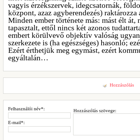
vagyis érzékszervek, idegcsatornák, földo
központ, azaz agyberendezés) raktározza a
Minden ember története más: mást élt át, má
tapasztalt, ettől nincs két azonos tudatta
embert körülvevő objektív valóság ugyana
szerkezete is (ha egészséges) hasonló; ezér
Ezért érthetjük meg egymást, ezért komm
egyáltalán…
Hozzászólás
Felhasználói név*:
Hozzászólás szövege:
E-mail*: