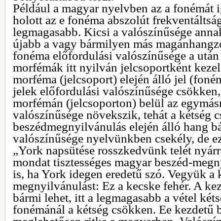
Például a magyar nyelvben az a fonémát ig
holott az e fonéma abszolút frekventálts
legmagasabb. Kicsi a valószínűsége anna
újabb a vagy bármilyen más magánhangzó
fonéma előfordulási valószínűsége a után
morfémák itt nyilván jelcsoportként keze
morféma (jelcsoport) elején álló jel (foné
jelek előfordulási valószínűsége csökken,
morfémán (jelcsoporton) belül az egymás
valószínűsége növekszik, tehát a kétség 
beszédmegnyilvánulás elején álló hang bá
valószínűsége nyelvünkben csekély, de ez 
„York napsütése rosszkedvünk telét nyárrá 
mondat tisztességes magyar beszéd-megn
is, ha York idegen eredetű szó. Vegyük a
megnyilvánulást: Ez a kecske fehér. A kezd
bármi lehet, itt a legmagasabb a vétel ké
fonémánál a kétség csökken. Ee kezdetű