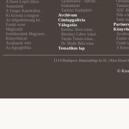
Újraolvasva – hatvan...
Olvasás
A Szent Lepel titkos...
Szabadmatt
Tankön
Assassinók
Tandori Szubjektív
XIII. B
A Tenger Katedrálisa...
Archívum
Nők a 
Ki kicsoda a magyar ...
Szép m
Címlapgaléria
Az elégedetlenség kö...
Partner
Érzéki ecset
Válogatás
Könyvhé
Máglyatűz
Kertész Ákos írásai...
Emlékezzünk Magyaror...
Átválto
Murányi Gábor írásai...
Könyvbölcső
Ember é
Tarján Tamás írásai...
Ártatlanok vére
Újabb t
Dr. Bódis Béla írása...
Az Agyagbiblia
A Könyv
Tematikus lap
1114 Budapest, Hamzsabégi út 31. | Kiss József
© Kis