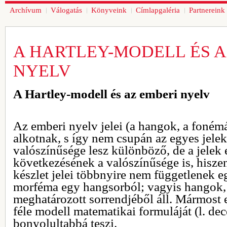
Archívum
Válogatás
Könyveink
Címlapgaléria
Partnereink
A HARTLEY-MODELL ÉS A
NYELV
A Hartley-modell és az emberi nyelv
Az emberi nyelv jelei (a hangok, a foném
alkotnak, s így nem csupán az egyes jelek
valószínűsége lesz különböző, de a jelek
következésének a valószínűsége is, hisze
készlet jelei többnyire nem függetlenek e
morféma egy hangsorból; vagyis hangok
meghatározott sorrendjéből áll. Mármost e
féle modell matematikai formuláját (l. d
bonyolultabbá teszi.