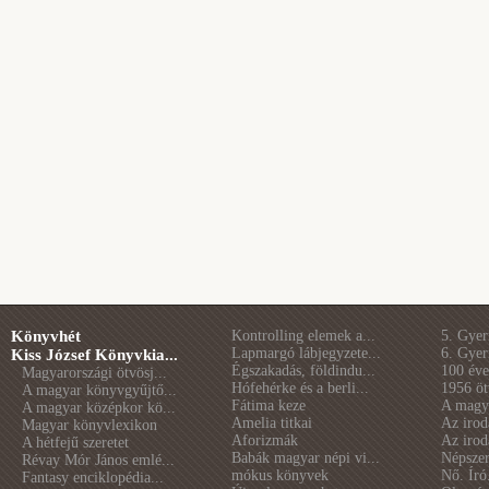
Könyvhét
Kontrolling elemek a...
5. Gye
Lapmargó lábjegyzete...
6. Gye
Kiss József Könyvkia...
Égszakadás, földindu...
100 éve 
Magyarországi ötvösj...
Hófehérke és a berli...
1956 öt
A magyar könyvgyűjtő...
Fátima keze
A magya
A magyar középkor kö...
Amelia titkai
Az irod
Magyar könyvlexikon
Aforizmák
Az irod
A hétfejű szeretet
Babák magyar népi vi...
Népszer
Révay Mór János emlé...
mókus könyvek
Nő. Író
Fantasy enciklopédia...