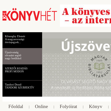
Kőszeghy Elemér
A magyarországi
ötvösjegyek...
Újszövetség
olvasást segítő
nagy betűkkel
SZERZŐI KIADÁS
PROFI MÓDON
Tandori Dezső
TANDORI SZUBJEKTÍV
Főoldal
Online
Folyóirat
Könyv