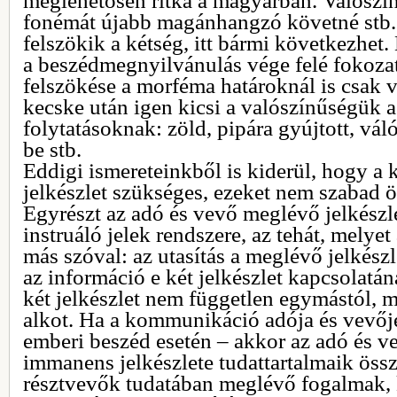
meglehetősen ritka a magyarban. Valószín
fonémát újabb magánhangzó követné stb.
felszökik a kétség, itt bármi következhe
a beszédmegnyilvánulás vége felé fokoza
felszökése a morféma határoknál is csak 
kecske után igen kicsi a valószínűségük 
folytatásoknak: zöld, pipára gyújtott, vál
be stb.
Eddigi ismereteinkből is kiderül, hogy 
jelkészlet szükséges, ezeket nem szabad 
Egyrészt az adó és vevő meglévő jelkészle
instruáló jelek rendszere, az tehát, melye
más szóval: az utasítás a meglévő jelkész
az információ e két jelkészlet kapcsolatá
két jelkészlet nem független egymástól, m
alkot. Ha a kommunikáció adója és vevő
emberi beszéd esetén – akkor az adó és v
immanens jelkészlete tudattartalmaik össz
résztvevők tudatában meglévő fogalmak, 