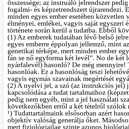
összessége; az instruáló jelrendszer pedi
fogalmi- és képzetrendszert újrarendezi. E
minden egyes ember esetében közvetlen va
élményei, emlékei, vagyis saját egyszeri 
története során kerül a tudatba. Ebből kö
(1) Az emberek tudatában lévő belső jelre
egyes emberre éppolyan jellemző, mint a
genetikai térképe, mert minden ember egy
fán se nő egyforma két levél”. No de két 
nyárfalevél) hasonló? De még mennyire! 
hasonlóak. Ez a hasonlóság teszi lehetőv
vagyis egymás szavainak megértését egyál
(2) A nyelvi jel, a szó (az instrukciós jel) 
kapcsolódása a tudat tartalmaihoz (képze
pedig nem egyéb, mint a jel használati sz
következőkben erről a két tételről szólo
¹) Tudattartalmaink elsősorban azért has
objektív valóság generálja őket. Másodso
mert fiziológiailag szinte azonos biológia