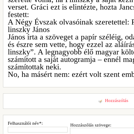
verset. Gráci ezt is elintézte, hozta Janc
festett:
A Négy Évszak olvasóinak szeretettel: P
linszky János
János írta a szöveget a papír széléig, oda
és észre sem vette, hogy ezzel az aláírás
linszky”. A legnagyobb élő magyar köl
számított a saját autogramja – ennél m
számítottak neki.
No, ha másért nem: ezért volt szent emb
Hozzászólás
Felhasználói név*:
Hozzászólás szövege: