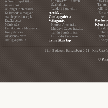
Újraolvasva – hatvan...
Olvasás
A Szent Lepel titkos...
Szabadmatt
Tankön
Assassinók
Tandori Szubjektív
XIII. B
A Tenger Katedrálisa...
Archívum
Nők a 
Ki kicsoda a magyar ...
Szép m
Címlapgaléria
Az elégedetlenség kö...
Partner
Érzéki ecset
Válogatás
Könyvhé
Máglyatűz
Kertész Ákos írásai...
Emlékezzünk Magyaror...
Átválto
Murányi Gábor írásai...
Könyvbölcső
Ember é
Tarján Tamás írásai...
Ártatlanok vére
Újabb t
Dr. Bódis Béla írása...
Az Agyagbiblia
A Könyv
Tematikus lap
1114 Budapest, Hamzsabégi út 31. | Kiss József
© Kis