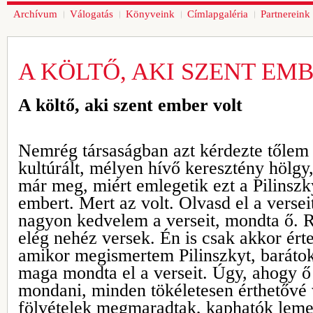
Archívum
Válogatás
Könyveink
Címlapgaléria
Partnereink
A KÖLTŐ, AKI SZENT EM
A költő, aki szent ember volt
Nemrég társaságban azt kérdezte tőlem
kultúrált, mélyen hívő keresztény höl
már meg, miért emlegetik ezt a Pilinszk
embert. Mert az volt. Olvasd el a verse
nagyon kedvelem a verseit, mondta ő.
elég nehéz versek. Én is csak akkor ért
amikor megismertem Pilinszkyt, barátok 
maga mondta el a verseit. Úgy, ahogy ő t
mondani, minden tökéletesen érthetővé 
fölvételek megmaradtak, kaphatók lem