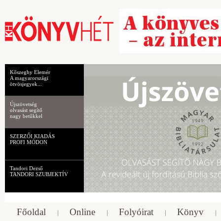
Kőszeghy Elemér
A magyarországi
ötvösjegyek...
Újszövetség
olvasást segítő
nagy betűkkel
SZERZŐI KIADÁS
PROFI MÓDON
Tandori Dezső
TANDORI SZUBJEKTÍV
Főoldal
Online
Folyóirat
Könyv