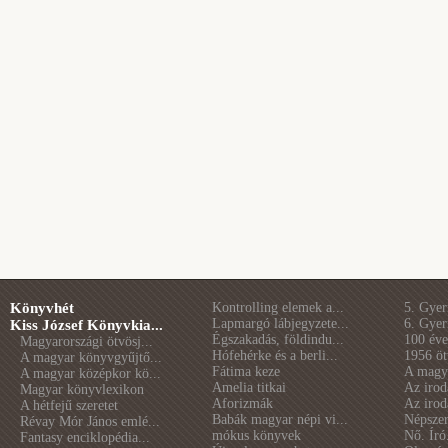
Könyvhét
Kontrolling elemek a...
5. Gye
Lapmargó lábjegyzete...
6. Gye
Kiss József Könyvkia...
Égszakadás, földindu...
100 éve 
Magyarországi ötvösj...
Hófehérke és a berli...
1956 öt
A magyar könyvgyűjtő...
Fátima keze
A magya
A magyar középkor kö...
Amelia titkai
Az irod
Magyar könyvlexikon
Aforizmák
Az irod
A hétfejű szeretet
Babák magyar népi vi...
Népszer
Révay Mór János emlé...
mókus könyvek
Nő. Író
Fantasy enciklopédia...