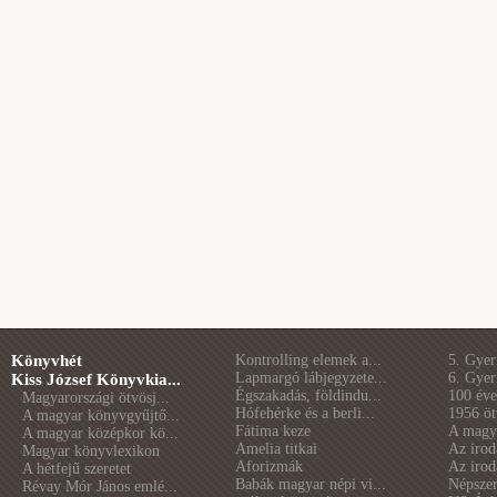
Könyvhét
Kontrolling elemek a...
5. Gye
Lapmargó lábjegyzete...
6. Gye
Kiss József Könyvkia...
Égszakadás, földindu...
100 éve 
Magyarországi ötvösj...
Hófehérke és a berli...
1956 öt
A magyar könyvgyűjtő...
Fátima keze
A magya
A magyar középkor kö...
Amelia titkai
Az irod
Magyar könyvlexikon
Aforizmák
Az irod
A hétfejű szeretet
Babák magyar népi vi...
Népszer
Révay Mór János emlé...