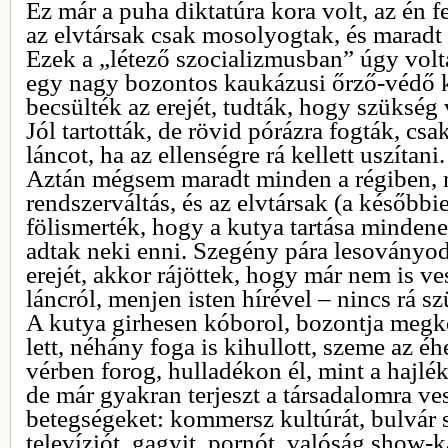
Ez már a puha diktatúra kora volt, az én f
az elvtársak csak mosolyogtak, és maradt
Ezek a „létező szocializmusban” úgy volta
egy nagy bozontos kaukázusi őrző-védő ku
becsülték az erejét, tudták, hogy szükség va
Jól tartották, de rövid pórázra fogták, cs
láncot, ha az ellenségre rá kellett uszítani.
Aztán mégsem maradt minden a régiben, m
rendszerváltás, és az elvtársak (a későbbi
fölismerték, hogy a kutya tartása minden
adtak neki enni. Szegény pára lesoványodot
erejét, akkor rájöttek, hogy már nem is ve
láncról, menjen isten hírével – nincs rá sz
A kutya girhesen kóborol, bozontja megko
lett, néhány foga is kihullott, szeme az éh
vérben forog, hulladékon él, mint a hajlék
de már gyakran terjeszt a társadalomra ve
betegségeket: kommersz kultúrát, bulvár s
televíziót, gagyit, pornót, valóság show-k