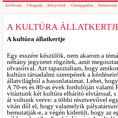
Archívum
Válogatás
Könyveink
Címlapgaléria
Partnereink
A KULTÚRA ÁLLATKERTJ
A kultúra állatkertje
Egy esszére készülök, nem akarom a témát
néhány jegyzetet rögzítek, amit megoszt
olvasóival. Azt tapasztaltam, hogy amik
kultúra társadalmi szerepének a kérdéseir
állatvilágból a hasonlataimat. Lehet, hog
A 70-es és 80-as évek fordulóján valami
vitáztunk két kultúra elhárító elvtárssal, 
át voltunk verve: a többi résztvevővel együ
vitán dől el, hogy valamelyik pályatársun
bemutatják-e, a végén kiderült, hogy az eg