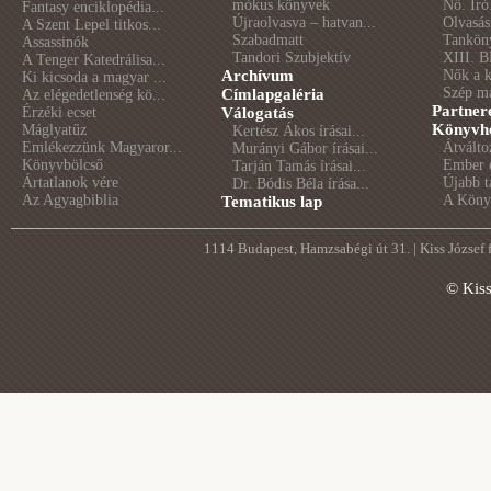
mókus könyvek
Nő. Író
Fantasy enciklopédia...
Újraolvasva – hatvan...
Olvasás
A Szent Lepel titkos...
Szabadmatt
Tankön
Assassinók
Tandori Szubjektív
XIII. B
A Tenger Katedrálisa...
Archívum
Nők a 
Ki kicsoda a magyar ...
Szép m
Címlapgaléria
Az elégedetlenség kö...
Partner
Érzéki ecset
Válogatás
Könyvhé
Máglyatűz
Kertész Ákos írásai...
Emlékezzünk Magyaror...
Átválto
Murányi Gábor írásai...
Könyvbölcső
Ember é
Tarján Tamás írásai...
Ártatlanok vére
Újabb t
Dr. Bódis Béla írása...
Az Agyagbiblia
A Könyv
Tematikus lap
1114 Budapest, Hamzsabégi út 31. | Kiss József
© Kis