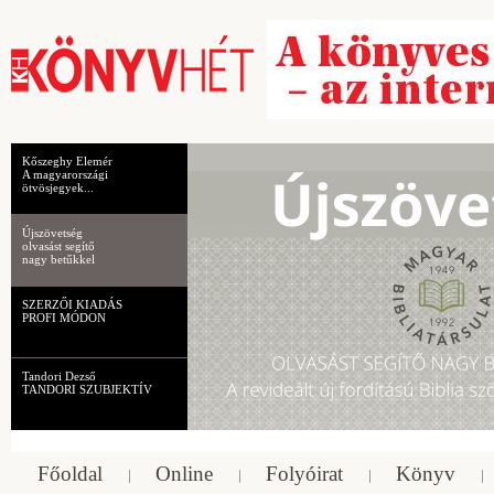
Kőszeghy Elemér
A magyarországi
ötvösjegyek...
Újszövetség
olvasást segítő
nagy betűkkel
SZERZŐI KIADÁS
PROFI MÓDON
Tandori Dezső
TANDORI SZUBJEKTÍV
Főoldal
Online
Folyóirat
Könyv