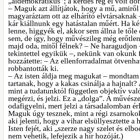
„áldemokratikus”; a kérdés rég el volt dö
– Maguk azt állítjátok, hogy a mű, amiről
magyaráztam ott az elhárító elvtársaknak
kár kiállnunk egy hatástalan műért. Ha ké
lenne, higgyék el, akkor sem állna le tőle
sem, de így, hogy művészileg még erőtlen
majd oda, mitől félnek? – Ne haragudjon –
tekintettel egyikük –, nekünk van okunk f
hozzátette: – Az ellenforradalmat ötvenh
robbantották ki.
– Az isten áldja meg magukat – mondtam 
tartanak, hogy a kakas csinálja a hajnalt?
mint a tudatunktól független objektív val
megérzi, és jelzi. Ez a „dolga”. A művésze
odafigyelni, mert jelzi a társadalomban ér
Maguk úgy tesznek, mint a régi zsarnokok.
aki jelenti, hogy a vihar elsüllyesztette 
Isten fejét, aki „szerze nagy szelet és elboc
nem vehetik, lefejezik a hír hozóját.)