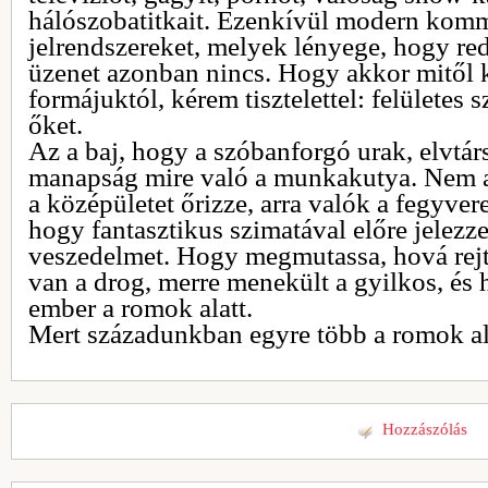
hálószobatitkait. Ezenkívül modern kom
jelrendszereket, melyek lényege, hogy r
üzenet azonban nincs. Hogy akkor mitő
formájuktól, kérem tisztelettel: felületes 
őket.
Az a baj, hogy a szóbanforgó urak, elvtár
manapság mire való a munkakutya. Nem az
a középületet őrizze, arra valók a fegyver
hogy fantasztikus szimatával előre jelezz
veszedelmet. Hogy megmutassa, hová rejt
van a drog, merre menekült a gyilkos, és h
ember a romok alatt.
Mert századunkban egyre több a romok alá
Hozzászólás