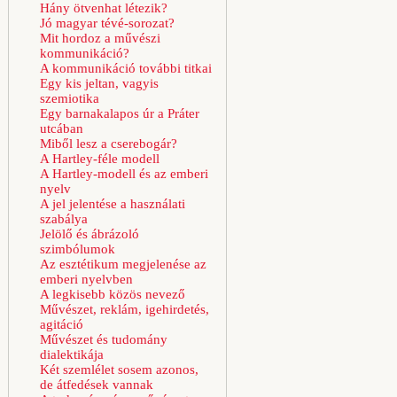
Hány ötvenhat létezik?
Jó magyar tévé-sorozat?
Mit hordoz a művészi
kommunikáció?
A kommunikáció további titkai
Egy kis jeltan, vagyis
szemiotika
Egy barnakalapos úr a Práter
utcában
Miből lesz a cserebogár?
A Hartley-féle modell
A Hartley-modell és az emberi
nyelv
A jel jelentése a használati
szabálya
Jelölő és ábrázoló
szimbólumok
Az esztétikum megjelenése az
emberi nyelvben
A legkisebb közös nevező
Művészet, reklám, igehirdetés,
agitáció
Művészet és tudomány
dialektikája
Két szemlélet sosem azonos,
de átfedések vannak