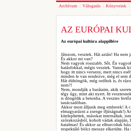
Archívum
Válogatás
Könyveink
AZ EURÓPAI KU
Az európai kultúra alappillére
Játszom, vesztek. Hát aztán! Ha nem já
És akkor mi van?
Nem vagyok rosszabb. Sőt. Én vagyok
hatásfokkal, mégis vesztek. Vannak k
hogy itt nincs verseny, mert nincs e
minden le van rendezve, még el sem dör
Hát dühöngök, még ordítok is, és ráz
nem?!
Nem, mondják a barátaim, akik szeret
tégy úgy, mint aki nyert. Itt vesztesne
is döngölik a betonba. A vesztes fert
tanácsadóban.
Akkor most álljunk meg emberek! A cs
elmagyarázni a zsenge ifjúságnak!) Am
kitelepítettek, másokat internáltak, is
szórakozásból, koholt vádak alapján, 
hatalmas! És akkor az elhurcoltak házas
respektáló bölcs messze elkerülte. Ha 