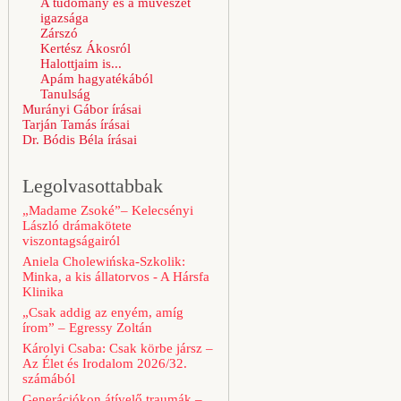
A tudomány és a művészet
igazsága
Zárszó
Kertész Ákosról
Halottjaim is...
Apám hagyatékából
Tanulság
Murányi Gábor írásai
Tarján Tamás írásai
Dr. Bódis Béla írásai
Legolvasottabbak
„Madame Zsoké”– Kelecsényi
László drámakötete
viszontagságairól
Aniela Cholewińska-Szkolik:
Minka, a kis állatorvos - A Hársfa
Klinika
„Csak addig az enyém, amíg
írom” – Egressy Zoltán
Károlyi Csaba: Csak körbe jársz –
Az Élet és Irodalom 2026/32.
számából
Generációkon átívelő traumák –