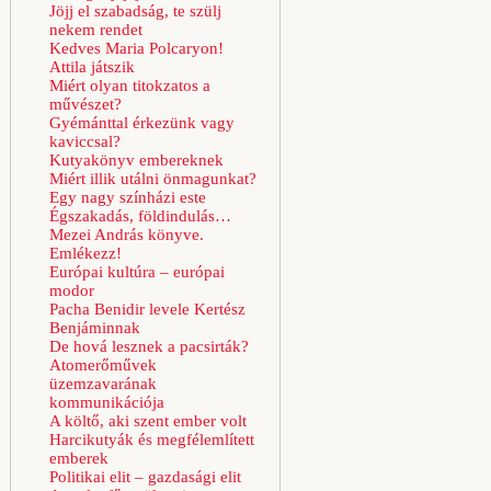
Jöjj el szabadság, te szülj
nekem rendet
Kedves Maria Polcaryon!
Attila játszik
Miért olyan titokzatos a
művészet?
Gyémánttal érkezünk vagy
kaviccsal?
Kutyakönyv embereknek
Miért illik utálni önmagunkat?
Egy nagy színházi este
Égszakadás, földindulás…
Mezei András könyve.
Emlékezz!
Európai kultúra – európai
modor
Pacha Benidir levele Kertész
Benjáminnak
De hová lesznek a pacsirták?
Atomerőművek
üzemzavarának
kommunikációja
A költő, aki szent ember volt
Harcikutyák és megfélemlített
emberek
Politikai elit – gazdasági elit