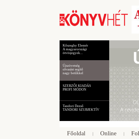
Kőszeghy Elemér
A magyarországi
ötvösjegyek...
Újszövetség
olvasást segítő
nagy betűkkel
SZERZŐI KIADÁS
PROFI MÓDON
Tandori Dezső
TANDORI SZUBJEKTÍV
Főoldal
Online
Fol