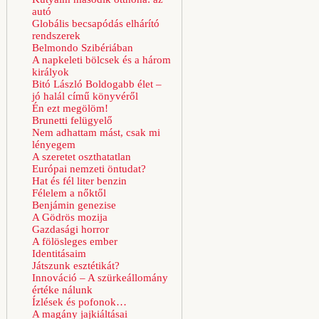
autó
Globális becsapódás elhárító
rendszerek
Belmondo Szibériában
A napkeleti bölcsek és a három
királyok
Bitó László Boldogabb élet –
jó halál című könyvéről
Én ezt megölöm!
Brunetti felügyelő
Nem adhattam mást, csak mi
lényegem
A szeretet oszthatatlan
Európai nemzeti öntudat?
Hat és fél liter benzin
Félelem a nőktől
Benjámin genezise
A Gödrös mozija
Gazdasági horror
A fölösleges ember
Identitásaim
Játszunk esztétikát?
Innováció – A szürkeállomány
értéke nálunk
Ízlések és pofonok…
A magány jajkiáltásai