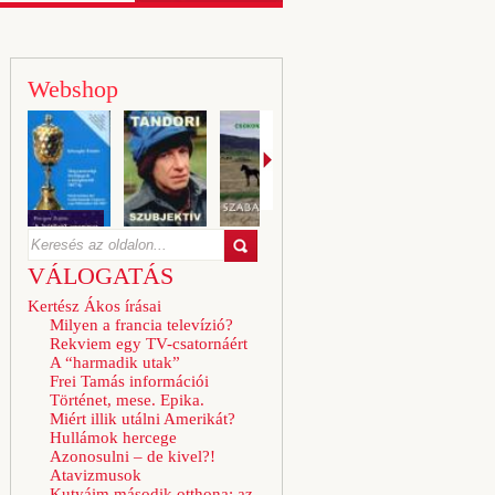
Webshop
VÁLOGATÁS
Kertész Ákos írásai
Milyen a francia televízió?
Rekviem egy TV-csatornáért
A “harmadik utak”
Frei Tamás információi
Történet, mese. Epika.
Miért illik utálni Amerikát?
Hullámok hercege
Azonosulni – de kivel?!
Atavizmusok
Kutyáim második otthona: az