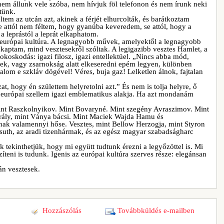
em állunk vele szóba, nem hívjuk föl telefonon és nem írunk neki
tünk.
tem az utcán azt, akinek a férjét elhurcolták, és barátkoztam
se attól nem féltem, hogy gyanúba keveredem, se attól, hogy a
 a leprástól a leprát elkaphatom.
 európai kultúra. A legnagyobb művek, amelyektől a legnagyobb
t kaptam, mind vesztesekről szóltak. A legigazibb vesztes Hamlet, a
 okoskodás: igazi filosz, igazi entellektüel. „Nincs abba mód,
k, vagy zsarnokság alatt elkeseredni epém legyen, különben
alom e szkláv dögével! Véres, buja gaz! Lelketlen álnok, fajtalan
at, hogy én születtem helyretolni azt.” És nem is tolja helyre, ő
 európai szellem igazi emblematikus alakja. Ha azt mondanám
int Raszkolnyikov. Mint Bovaryné. Mint szegény Avraszimov. Mint
király, mint Ványa bácsi. Mint Maciek Wajda Hamu és
ak valamennyi hőse. Vesztes, mint Bellow Herzogja, mint Styron
ossuth, az aradi tizenhármak, és az egész magyar szabadságharc
.
k tekinthetjük, hogy mi együtt tudtunk érezni a legyőzöttel is. Mi
íteni is tudunk. Igenis az európai kultúra szerves része: elegánsan
án vesztesek.
Hozzászólás
Továbbküldés e-mailben