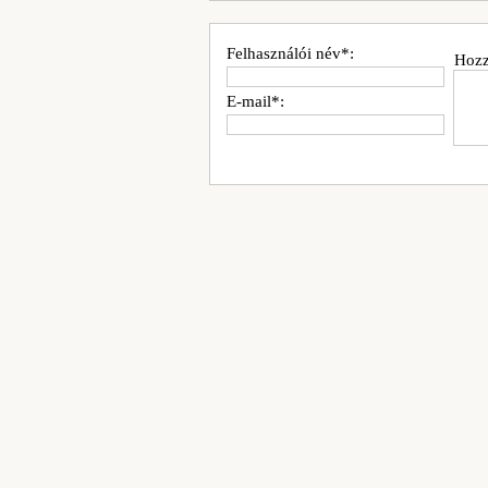
Felhasználói név*:
Hozz
E-mail*: