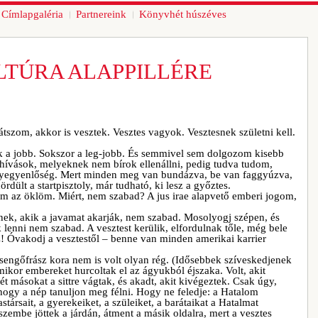
Címlapgaléria
Partnereink
Könyvhét húszéves
LTÚRA ALAPPILLÉRE
tszom, akkor is vesztek. Vesztes vagyok. Vesztesnek születni kell.
 a jobb. Sokszor a leg-jobb. És semmivel sem dolgozom kisebb
ihívások, melyeknek nem bírok ellenállni, pedig tudva tudom,
sélyegyenlőség. Mert minden meg van bundázva, be van faggyúzva,
dült a startpisztoly, már tudható, ki lesz a győztes.
om az öklöm. Miért, nem szabad? A jus irae alapvető emberi jogom,
nek, akik a javamat akarják, nem szabad. Mosolyogj szépen, és
k lenni nem szabad. A vesztest kerülik, elfordulnak tőle, még bele
őz! Óvakodj a vesztestől – benne van minden amerikai karrier
engőfrász kora nem is volt olyan rég. (Idősebbek szíveskedjenek
ikor embereket hurcoltak el az ágyukból éjszaka. Volt, akit
mét másokat a sittre vágtak, és akadt, akit kivégeztek. Csak úgy,
hogy a nép tanuljon meg félni. Hogy ne feledje: a Hatalom
társait, a gyerekeiket, a szüleiket, a barátaikat a Hatalmat
szembe jöttek a járdán, átment a másik oldalra, mert a vesztes