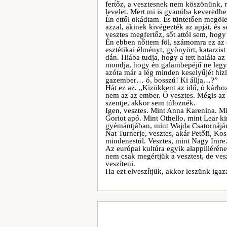
fertőz, a vesztesnek nem köszönünk, n
levelet. Mert mi is gyanúba keveredhe
Én ettől okádtam. És tüntetően megölel
azzal, akinek kivégezték az apját, és 
vesztes megfertőz, sőt attól sem, hogy
Én ebben nőttem föl, számomra ez az
esztétikai élményt, gyönyört, katarzis
dán. Hiába tudja, hogy a tett halála az
mondja, hogy én galambepéjű ne legye
azóta már a lég minden keselyűjét hizl
gazember… ó, bosszú! Ki állja…?”
Hát ez az. „Kizökkent az idő, ó kárhoz
nem az az ember. Ő vesztes. Mégis az
szentje, akkor sem túloznék.
Igen, vesztes. Mint Anna Karenina. M
Goriot apó. Mint Othello, mint Lear 
gyémántjában, mint Wajda Csatornáján
Nat Turnerje, vesztes, akár Petőfi, K
mindenestül. Vesztes, mint Nagy Imre
Az európai kultúra egyik alappilléréne
nem csak megértjük a vesztest, de vesz
veszíteni.
Ha ezt elveszítjük, akkor leszünk igaz