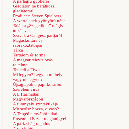
A parlagfű gyökerei
Gladiátor, ne barátkozz
gladiátorral!
Producer: Steven Spielberg
A szertelenek gyönyörű népe
Talán a „Szegediner” mégis
túlzás…
Szavak a Gangesz partjáról
Magaskultúra és
szórakoztatóipar
Tárca
Tartalom és forma
A magyar televíziózás
rejtelmei
Temető a Tisza
Mi legyen? Legyen műhely
vagy ne legyen?
Újságlapok a papírkosárból
Szerelem vírus
A L’Harmattan
Magyarországon
A filmnyelv szintaktikája
Mit szólsz hozzá, olvasó?
A Tragédia további titkai
Rosenthal Eszter magánügyei
A párizsiság ragadós
A szó kihűl