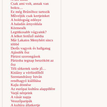
Csak ami volt, annak van
bokra…
Ez még Brúnóhoz tartozik
Műveljük csak kertjeinket
A boldogság edénye
A haladás árnyoldala
Körmesék
Legtitkosabb vágyaink?
A lelket fertőző média
Már Lakatos Menyhért sincs
többé
Derűs vagyok és hallgatag
Ajándék ősz
Párizsi szorongások
Párizsba tegnap beszökött az
ősz
Téli sírkertek szele jő…
Kislány a vérfürdőből
Szentandrássy István
rendhagyó kiállítása
Kajla döntése
Az európai kultúra alappillére
Varjú nénjeink
A vásár napja
Vesszőparipák
A kultúra állatkertje