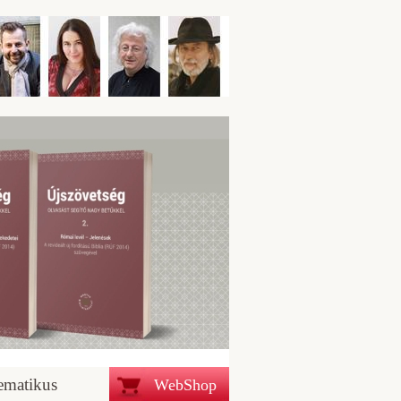
ematikus
WebShop