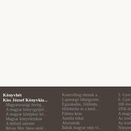
Könyvhét
Kontrolling elemek a...
5. Gye
Lapmargó lábjegyzete...
6. Gye
Kiss József Könyvkia...
Égszakadás, földindu...
100 éve 
Magyarországi ötvösj...
Hófehérke és a berli...
1956 öt
A magyar könyvgyűjtő...
Fátima keze
A magya
A magyar középkor kö...
Amelia titkai
Az irod
Magyar könyvlexikon
Aforizmák
Az irod
A hétfejű szeretet
Babák magyar népi vi...
Népszer
Révay Mór János emlé...