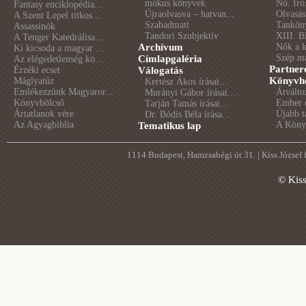
mókus könyvek
Nő. Író
Fantasy enciklopédia...
Újraolvasva – hatvan...
Olvasás
A Szent Lepel titkos...
Szabadmatt
Tankön
Assassinók
Tandori Szubjektív
XIII. B
A Tenger Katedrálisa...
Archívum
Nők a 
Ki kicsoda a magyar ...
Szép m
Címlapgaléria
Az elégedetlenség kö...
Partner
Érzéki ecset
Válogatás
Könyvhé
Máglyatűz
Kertész Ákos írásai...
Emlékezzünk Magyaror...
Átválto
Murányi Gábor írásai...
Könyvbölcső
Ember é
Tarján Tamás írásai...
Ártatlanok vére
Újabb t
Dr. Bódis Béla írása...
Az Agyagbiblia
A Könyv
Tematikus lap
1114 Budapest, Hamzsabégi út 31. | Kiss József
© Kis