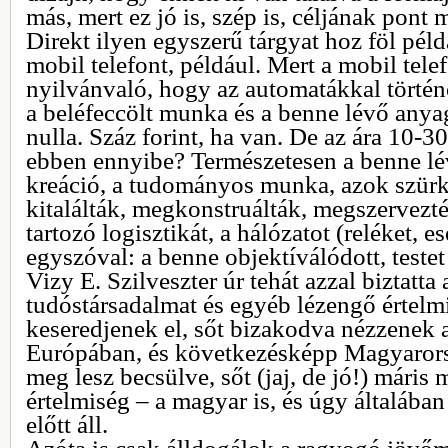
más, mert ez jó is, szép is, céljának pont 
Direkt ilyen egyszerű tárgyat hoz föl pél
mobil telefont, például. Mert a mobil tele
nyilvánvaló, hogy az automatákkal történ
a beléfeccölt munka és a benne lévő any
nulla. Száz forint, ha van. De az ára 10-30
ebben ennyibe? Természetesen a benne lé
kreáció, a tudományos munka, azok szür
kitalálták, megkonstruálták, megszervezté
tartozó logisztikát, a hálózatot (reléket, 
egyszóval: a benne objektíválódott, testet
Vizy E. Szilveszter úr tehát azzal biztatta
tudóstársadalmat és egyéb lézengő értelm
keseredjenek el, sőt bizakodva nézzenek a
Európában, és következésképp Magyarors
meg lesz becsülve, sőt (jaj, de jó!) máris
értelmiség – a magyar is, és úgy általában
előtt áll.