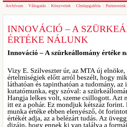
Archívum
Válogatás
Könyveink
Címlapgaléria
Partnereink
INNOVÁCIÓ – A SZÜRKE
ÉRTÉKE NÁLUNK
Innováció – A szürkeállomány értéke 
Vizy E. Szilveszter úr, az MTA új elnöke
értelmiségiek előtt arról beszélt, hogy 
láthatóan és tapinthatóan a tudomány, az 
kutatómunka, egy szóval: a szürkeállomá
Hangja lelkes volt, szeme csillogott. Azt
itt ez a pohár. Ez mondjuk kétszáz forint.
munka értéke ebben elenyésző, öt forintot
értékét adja, az a belézárt tudás. Az üvegg
dizájn, hogy ennek ki van találva a formáj