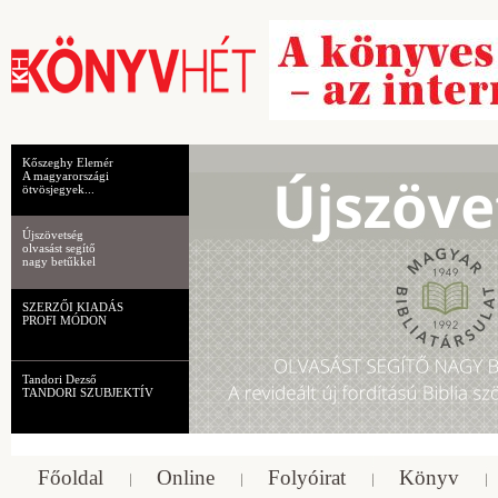
Kőszeghy Elemér
A magyarországi
ötvösjegyek...
Újszövetség
olvasást segítő
nagy betűkkel
SZERZŐI KIADÁS
PROFI MÓDON
Tandori Dezső
TANDORI SZUBJEKTÍV
Főoldal
Online
Folyóirat
Könyv