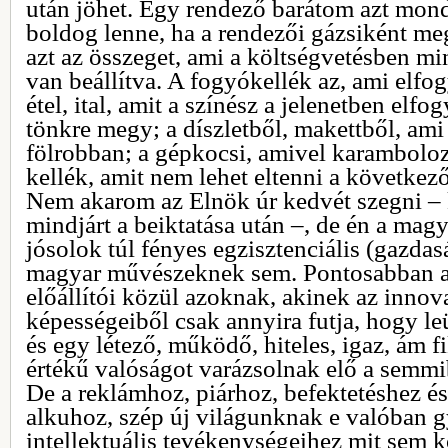
után jöhet. Egy rendező barátom azt mon
boldog lenne, ha a rendezői gázsiként m
azt az összeget, ami a költségvetésben mi
van beállítva. A fogyókellék az, ami elfog
étel, ital, amit a színész a jelenetben elfo
tönkre megy; a díszletből, makettből, am
fölrobban; a gépkocsi, amivel karamboloz
kellék, amit nem lehet eltenni a következ
Nem akarom az Elnök úr kedvét szegni –
mindjárt a beiktatása után –, de én a ma
jósolok túl fényes egzisztenciális (gazda
magyar művészeknek sem. Pontosabban a
előállítói közül azoknak, akinek az innova
képességeiből csak annyira futja, hogy leü
és egy létező, működő, hiteles, igaz, ám fi
értékű valóságot varázsolnak elő a semmi
De a reklámhoz, piárhoz, befektetéshez és
alkuhoz, szép új világunknak e valóban
intellektuális tevékenységeihez mit sem 