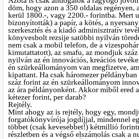
Azóta is csak álldogálok a ragyogó jövőm
döm, hogy azon a 350 oldalas regényen, a
kerül 1800.-, vagy 2200.- forintba. Mert 
bizonyították) a papír, a kötés, a nyersa
szerkesztés és a kiadó adminisztratív tevé
könyvesbolt rezsije satöbbi nyilván töred
nem csak a mobil telefon, de a vizespohár
kimutattatott), az smafu, az mondjuk száz 
nyilván az én innovációs, kreációs tevéke
én szürkeállományom van megfizetve, am
kipattant. Ha csak háromezer példányban a
száz forint az én szürkeállományom inno
az ára példányonként. Akkor miből ered a
kétezer forint, per darab?
Rejtély.
Mint ahogy az is rejtély, hogy egy, mondj
forgatókönyvírója jogdíjjal, mindennel e
többet (csak kevesebbet!) kétmillió forintn
részletben és a végső elszámolás csak a n