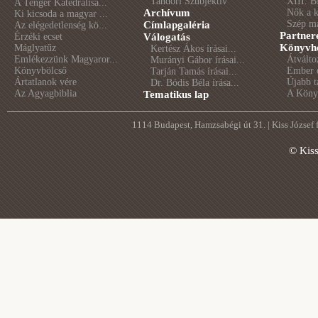
Tandori Szubjektív
XIII. B
A Tenger Katedrálisa...
Archívum
Nők a 
Ki kicsoda a magyar ...
Szép m
Címlapgaléria
Az elégedetlenség kö...
Partner
Érzéki ecset
Válogatás
Könyvhé
Máglyatűz
Kertész Ákos írásai...
Emlékezzünk Magyaror...
Átválto
Murányi Gábor írásai...
Könyvbölcső
Ember é
Tarján Tamás írásai...
Ártatlanok vére
Újabb t
Dr. Bódis Béla írása...
Az Agyagbiblia
A Könyv
Tematikus lap
1114 Budapest, Hamzsabégi út 31. | Kiss József
© Kis