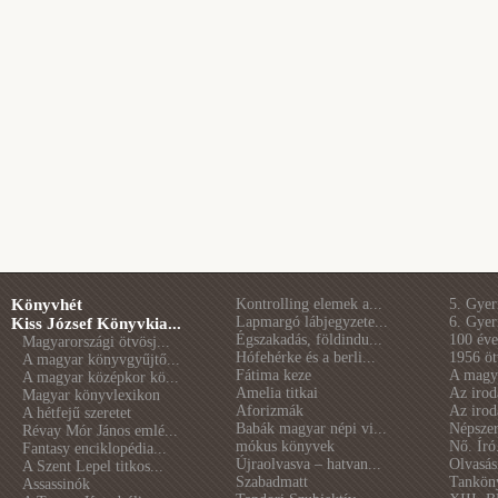
Könyvhét
Kontrolling elemek a...
5. Gye
Lapmargó lábjegyzete...
6. Gye
Kiss József Könyvkia...
Égszakadás, földindu...
100 éve 
Magyarországi ötvösj...
Hófehérke és a berli...
1956 öt
A magyar könyvgyűjtő...
Fátima keze
A magya
A magyar középkor kö...
Amelia titkai
Az irod
Magyar könyvlexikon
Aforizmák
Az irod
A hétfejű szeretet
Babák magyar népi vi...
Népszer
Révay Mór János emlé...
mókus könyvek
Nő. Író
Fantasy enciklopédia...
Újraolvasva – hatvan...
Olvasás
A Szent Lepel titkos...
Szabadmatt
Tankön
Assassinók