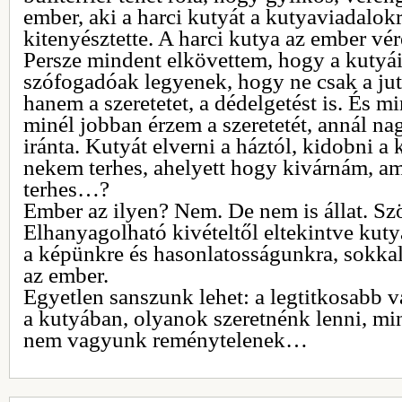
ember, aki a harci kutyát a kutyaviadalok
kitenyésztette. A harci kutya az ember vé
Persze mindent elkövettem, hogy a kutyá
szófogadóak legyenek, hogy ne csak a jut
hanem a szeretetet, a dédelgetést is. És 
minél jobban érzem a szeretetét, annál n
iránta. Kutyát elverni a háztól, kidobni a k
nekem terhes, ahelyett hogy kivárnám, amí
terhes…?
Ember az ilyen? Nem. De nem is állat. Sz
Elhanyagolható kivételtől eltekintve kuty
a képünkre és hasonlatosságunkra, sokkal
az ember.
Egyetlen sanszunk lehet: a legtitkosabb 
a kutyában, olyanok szeretnénk lenni, min
nem vagyunk reménytelenek…