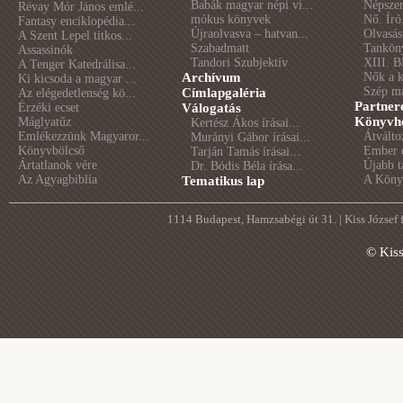
Babák magyar népi vi...
Népszer
Révay Mór János emlé...
mókus könyvek
Nő. Író
Fantasy enciklopédia...
Újraolvasva – hatvan...
Olvasás
A Szent Lepel titkos...
Szabadmatt
Tankön
Assassinók
Tandori Szubjektív
XIII. B
A Tenger Katedrálisa...
Archívum
Nők a 
Ki kicsoda a magyar ...
Szép m
Címlapgaléria
Az elégedetlenség kö...
Partner
Érzéki ecset
Válogatás
Könyvhé
Máglyatűz
Kertész Ákos írásai...
Emlékezzünk Magyaror...
Átválto
Murányi Gábor írásai...
Könyvbölcső
Ember é
Tarján Tamás írásai...
Ártatlanok vére
Újabb t
Dr. Bódis Béla írása...
Az Agyagbiblia
A Könyv
Tematikus lap
1114 Budapest, Hamzsabégi út 31. | Kiss József
© Kis