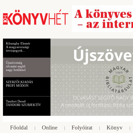
Kőszeghy Elemér
A magyarországi
ötvösjegyek...
Újszövetség
olvasást segítő
nagy betűkkel
SZERZŐI KIADÁS
PROFI MÓDON
Tandori Dezső
TANDORI SZUBJEKTÍV
Főoldal
Online
Folyóirat
Könyv