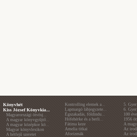
Könyvhét
Kontrolling elemek a...
5. Gye
Lapmargó lábjegyzete...
6. Gye
Kiss József Könyvkia...
Égszakadás, földindu...
100 éve 
Magyarországi ötvösj...
Hófehérke és a berli...
1956 öt
A magyar könyvgyűjtő...
Fátima keze
A magya
A magyar középkor kö...
Amelia titkai
Az irod
Magyar könyvlexikon
Aforizmák
Az irod
A hétfejű szeretet