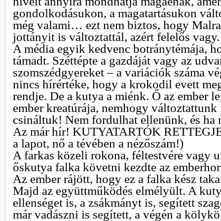
híveit annyira mondhatja magáénak, amen
gondolkodásukon, a magatartásukon változ
még valami… ezt nem biztos, hogy Malraux
jottányit is változtattál, azért felelős vagy.
A média egyik kedvenc botránytémája, h
támadt. Széttépte a gazdáját vagy az udva
szomszédgyereket – a variációk száma vé
nincs hírértéke, hogy a krokodil evett meg
rendje. De a kutya a miénk. Ő az ember le
ember kreatúrája, nemhogy változtattunk 
csináltuk! Nem fordulhat ellenünk, és ha
Az már hír! KUTYATARTÓK RETTEGJET
a lapot, nő a tévében a nézőszám!)
A farkas közeli rokona, féltestvére vagy u
őskutya falka követni kezdte az emberhord
Az ember rájött, hogy ez a falka kész taka
Majd az együttműködés elmélyült. A kutya 
ellenséget is, a zsákmányt is, segített sza
már vadászni is segített, a végén a kölyk