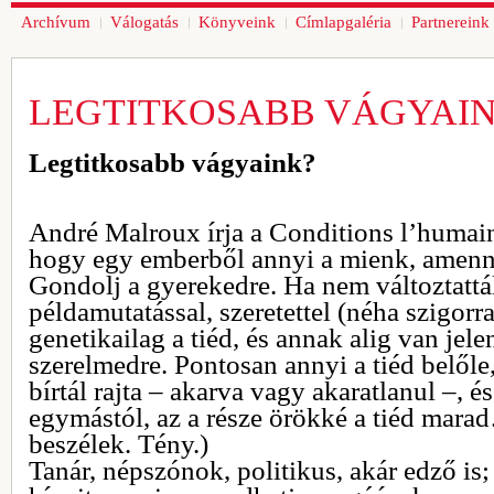
Archívum
Válogatás
Könyveink
Címlapgaléria
Partnereink
LEGTITKOSABB VÁGYAI
Legtitkosabb vágyaink?
André Malroux írja a Conditions l’humai
hogy egy emberből annyi a mienk, amennyi
Gondolj a gyerekedre. Ha nem változtattál 
példamutatással, szeretettel (néha szigorra
genetikailag a tiéd, és annak alig van jel
szerelmedre. Pontosan annyi a tiéd belőle
bírtál rajta – akarva vagy akaratlanul –, é
egymástól, az a része örökké a tiéd mar
beszélek. Tény.)
Tanár, népszónok, politikus, akár edző is; 