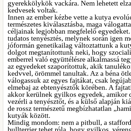
gyerekkölykök vackára. Nem lehetett elza
kedvesek voltak.
Innen az ember kézbe vette a kutya evolúc
természetes kiválasztásba, maga válogatta 
céljainak legjobban megfelelő egyedeket.
tudatos tenyésztés, melynek során igen m
jóformán genetikailag változtattunk a kut
dolgot megtanítottunk neki, hogy szocial
emberrel való együttélésre alkalmassá teg
az egyedeket szaporítottuk, akik tanuléko
kedvvel, örömmel tanultak. Az a béna ötl
válogassuk az egyes fajtákat, csak legújab
elmebaj az ebtenyésztők körében. A fajtat
akkor kerülnek gyilkos egyedek, amikor 
vezérli a tenyésztőt, és a külső alapján kiá
de rossz természetű megbízhatatlan „ham
kutyák között.
Mindig mondom: nem a pitbull, a staffordsh
bullterrier tehet róla, hogy gyilkos, vére