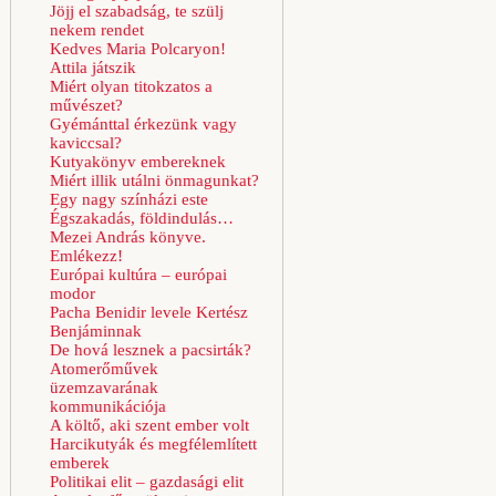
Jöjj el szabadság, te szülj
nekem rendet
Kedves Maria Polcaryon!
Attila játszik
Miért olyan titokzatos a
művészet?
Gyémánttal érkezünk vagy
kaviccsal?
Kutyakönyv embereknek
Miért illik utálni önmagunkat?
Egy nagy színházi este
Égszakadás, földindulás…
Mezei András könyve.
Emlékezz!
Európai kultúra – európai
modor
Pacha Benidir levele Kertész
Benjáminnak
De hová lesznek a pacsirták?
Atomerőművek
üzemzavarának
kommunikációja
A költő, aki szent ember volt
Harcikutyák és megfélemlített
emberek
Politikai elit – gazdasági elit