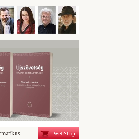
ematikus
WebShop