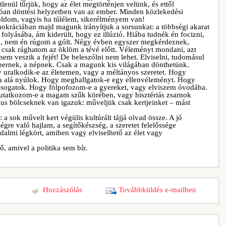
tlenül tűrjük, hogy az élet megtörténjen velünk, és ettől
dóan döntési helyzetben van az ember. Minden közlekedési
goldom, vagyis ha túlélem, sikerélményem van!
emokráciában majd magunk irányítjuk a sorsunkat: a többségi akarat
folyásába, ám kiderült, hogy ez illúzió. Hiába tudnék én focizni,
, nem én rúgom a gólt. Négy évben egyszer megkérdeznek,
nt csak rághatom az öklöm a tévé előtt. Véleményt mondani, azt
em veszik a fejét! De beleszólni nem lehet. Elviselni, tudomásul
mbernek, a népnek. Csak a magunk kis világában dönthetünk.
uralkodik-e az életemen, vagy a méltányos szeretet. Hogy
a alá nyúlok. Hogy meghallgatok-e egy ellenvéleményt. Hogy
osogatok. Hogy fölpofozom-e a gyereket, vagy elviszem óvodába.
tatkozom-e a magam szűk körében, vagy hisztériás zsarnok
kus bölcseknek van igazuk: műveljük csak kertjeinket – mást
 sok művelt kert végülis kultúrált tájjá olvad össze. A jó
ségre való hajlam, a segítőkészség, a szeretet felelőssége
dalmi légkört, amiben vagy elviselhető az élet vagy
, amivel a politika sem bír.
Hozzászólás
Továbbküldés e-mailben