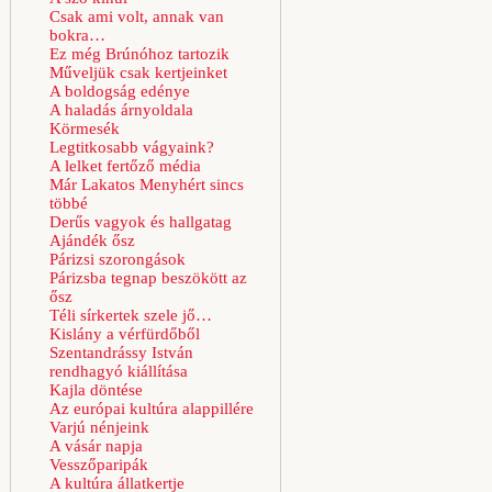
Csak ami volt, annak van
bokra…
Ez még Brúnóhoz tartozik
Műveljük csak kertjeinket
A boldogság edénye
A haladás árnyoldala
Körmesék
Legtitkosabb vágyaink?
A lelket fertőző média
Már Lakatos Menyhért sincs
többé
Derűs vagyok és hallgatag
Ajándék ősz
Párizsi szorongások
Párizsba tegnap beszökött az
ősz
Téli sírkertek szele jő…
Kislány a vérfürdőből
Szentandrássy István
rendhagyó kiállítása
Kajla döntése
Az európai kultúra alappillére
Varjú nénjeink
A vásár napja
Vesszőparipák
A kultúra állatkertje