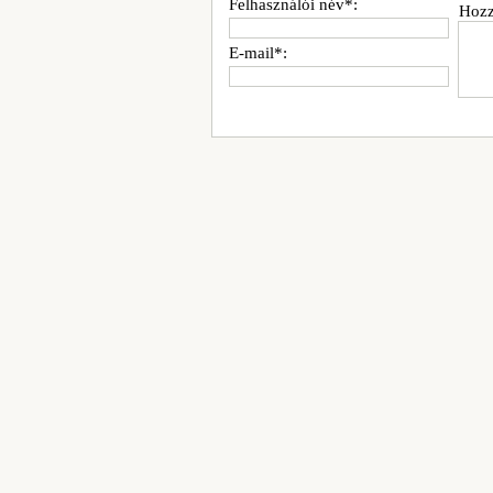
Felhasználói név*:
Hozz
E-mail*: