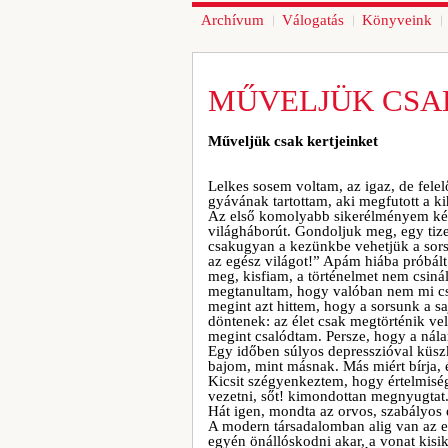
Archívum
Válogatás
Könyveink
MŰVELJÜK CSA
Műveljük csak kertjeinket
Lelkes sosem voltam, az igaz, de fele
gyávának tartottam, aki megfutott a k
Az első komolyabb sikerélményem kéts
világháborút. Gondoljuk meg, egy tiz
csakugyan a kezünkbe vehetjük a sor
az egész világot!” Apám hiába próbált 
meg, kisfiam, a történelmet nem csinálj
megtanultam, hogy valóban nem mi csin
megint azt hittem, hogy a sorsunk a s
döntenek: az élet csak megtörténik ve
megint csalódtam. Persze, hogy a ná
Egy időben súlyos depresszióval küsz
bajom, mint másnak. Más miért bírja, 
Kicsit szégyenkeztem, hogy értelmiség
vezetni, sőt! kimondottan megnyugtat
Hát igen, mondta az orvos, szabályos 
A modern társadalomban alig van az eg
egyén önállóskodni akar, a vonat kisi