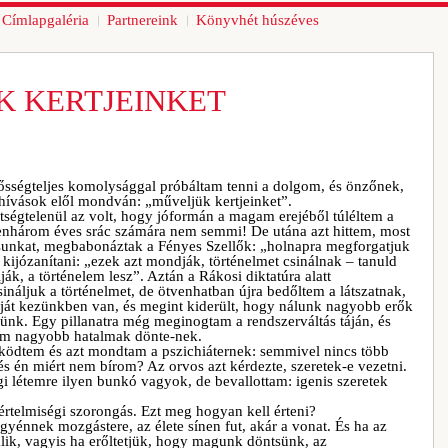
Címlapgaléria
Partnereink
Könyvhét húszéves
K KERTJEINKET
lősségteljes komolysággal próbáltam tenni a dolgom, és önzőnek,
ihívások elől mondván: „műveljük kertjeinket”.
égtelenül az volt, hogy jóformán a magam erejéből túléltem a
enhárom éves srác számára nem semmi! De utána azt hittem, most
sunkat, megbabonáztak a Fényes Szellők: „holnapra megforgatjuk
kijózanítani: „ezek azt mondják, történelmet csinálnak – tanuld
ák, a történelem lesz”. Aztán a Rákosi diktatúra alatt
áljuk a történelmet, de ötvenhatban újra bedőltem a látszatnak,
aját kezünkben van, és megint kiderült, hogy nálunk nagyobb erők
lünk. Egy pillanatra még meginogtam a rendszerváltás táján, és
lam nagyobb hatalmak dönte-nek.
ködtem és azt mondtam a pszichiáternek: semmivel nincs több
és én miért nem bírom? Az orvos azt kérdezte, szeretek-e vezetni.
i létemre ilyen bunkó vagyok, de bevallottam: igenis szeretek
.
értelmiségi szorongás. Ezt meg hogyan kell érteni?
yénnek mozgástere, az élete sínen fut, akár a vonat. És ha az
klik, vagyis ha erőltetjük, hogy magunk döntsünk, az