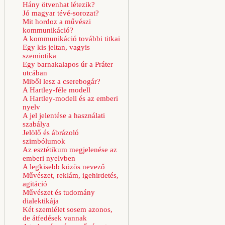
Hány ötvenhat létezik?
Jó magyar tévé-sorozat?
Mit hordoz a művészi
kommunikáció?
A kommunikáció további titkai
Egy kis jeltan, vagyis
szemiotika
Egy barnakalapos úr a Práter
utcában
Miből lesz a cserebogár?
A Hartley-féle modell
A Hartley-modell és az emberi
nyelv
A jel jelentése a használati
szabálya
Jelölő és ábrázoló
szimbólumok
Az esztétikum megjelenése az
emberi nyelvben
A legkisebb közös nevező
Művészet, reklám, igehirdetés,
agitáció
Művészet és tudomány
dialektikája
Két szemlélet sosem azonos,
de átfedések vannak