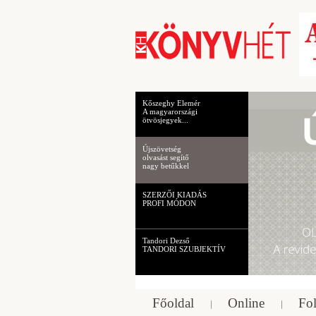
Kőszeghy Elemér
A magyarországi
ötvösjegyek...
Újszövetség
olvasást segítő
nagy betűkkel
SZERZŐI KIADÁS
PROFI MÓDON
Tandori Dezső
TANDORI SZUBJEKTÍV
Főoldal
Online
Fol