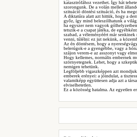
katasztrófához vezethet. Így hát tehete
szorongunk. De a volán mellett állan
szituáció döntési szituáció, és ha me
A diktatúra alatt azt hittük, hogy a d
győz, így mind beleszólhatunk a világ 
ha egyszer nem vagyok gólhelyzetben
tetszik-e a csapat játéka, de egyébké
szabad, a véleményéért már senkinek n
venni, túlélni: ez jut nekünk, a köze
Az én döntésem, hogy a nyereségvágy 
belerúgok-e a gyengébbe, vagy a hón
szájon verem-e az asszonyt vagy elm
Hogy kellemes, normális embernek mu
szörnyetegnek. Lehet, hogy a szkepti
nemigen tehetünk.
Legföljebb vigaszképpen azt mondjuk: a
emberek erényei: a jóindulat, a tisztes
valamiképp együttesen adja azt a társa
elviselhetetlen.
Ez a közösség hatalma. Az egyetlen erő