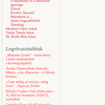
A tudomány és a művészet
igazsága
Zárszó
Kertész Ákosról
Halottjaim is...
Apám hagyatékából
Tanulság
Murányi Gábor írásai
Tarján Tamás írásai
Dr. Bódis Béla írásai
Legolvasottabbak
„Madame Zsoké”– Kelecsényi
László drámakötete
viszontagságairól
Aniela Cholewińska-Szkolik:
Minka, a kis állatorvos - A Hársfa
Klinika
„Csak addig az enyém, amíg
írom” – Egressy Zoltán
Károlyi Csaba: Csak körbe jársz –
Az Élet és Irodalom 2026/32.
számából
Generációkon átívelő traumák –