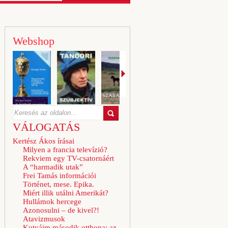
Webshop
VÁLOGATÁS
Kertész Ákos írásai
Milyen a francia televízió?
Rekviem egy TV-csatornáért
A “harmadik utak”
Frei Tamás információi
Történet, mese. Epika.
Miért illik utálni Amerikát?
Hullámok hercege
Azonosulni – de kivel?!
Atavizmusok
Kutyáim második otthona: az