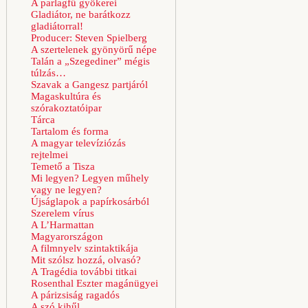
A parlagfű gyökerei
Gladiátor, ne barátkozz
gladiátorral!
Producer: Steven Spielberg
A szertelenek gyönyörű népe
Talán a „Szegediner” mégis
túlzás…
Szavak a Gangesz partjáról
Magaskultúra és
szórakoztatóipar
Tárca
Tartalom és forma
A magyar televíziózás
rejtelmei
Temető a Tisza
Mi legyen? Legyen műhely
vagy ne legyen?
Újságlapok a papírkosárból
Szerelem vírus
A L’Harmattan
Magyarországon
A filmnyelv szintaktikája
Mit szólsz hozzá, olvasó?
A Tragédia további titkai
Rosenthal Eszter magánügyei
A párizsiság ragadós
A szó kihűl