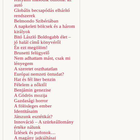
autó
Globális becsapódás elhárító
rendszerek
Belmondo Szibériában
A napkeleti bölcsek és a három
királyok
Bitó László Boldogabb élet –
jó halál című könyvéről
Én ezt megölöm!
Brunetti felügyelő
Nem adhattam mást, csak mi
lényegem
A szeretet oszthatatlan
Európai nemzeti öntudat?
Hat és fél liter benzin
Félelem a nőktől
Benjámin genezise
A Gödrös mozija
Gazdasági horror
A fölösleges ember
Identitásaim
Játszunk esztétikát?
Innováció – A szürkeállomány
értéke nálunk
Ízlések és pofonok…
A magány jajkiáltásai