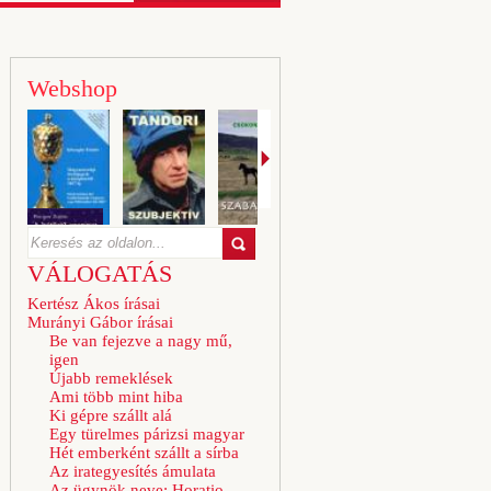
Webshop
VÁLOGATÁS
Kertész Ákos írásai
Murányi Gábor írásai
Be van fejezve a nagy mű,
igen
Újabb remeklések
Ami több mint hiba
Ki gépre szállt alá
Egy türelmes párizsi magyar
Hét emberként szállt a sírba
Az irategyesítés ámulata
Az ügynök neve: Horatio