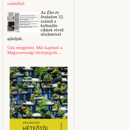
számából
Az
Élet és
Irodalom
32.
számát a
kulturális
cikkek rövid
részleteivel
ajánljuk.
Újra megjelent. Már kapható a
Magyarországi ötvösjegyek…