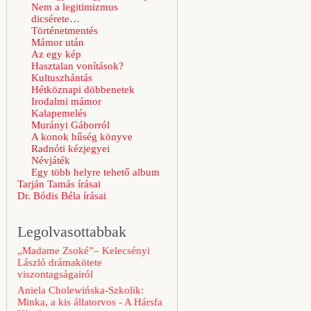
Nem a legitimizmus
dicsérete…
Történetmentés
Mámor után
Az egy kép
Hasztalan vonítások?
Kultuszhántás
Hétköznapi döbbenetek
Irodalmi mámor
Kalapemelés
Murányi Gáborról
A konok hűség könyve
Radnóti kézjegyei
Névjáték
Egy több helyre tehető album
Tarján Tamás írásai
Dr. Bódis Béla írásai
Legolvasottabbak
„Madame Zsoké”– Kelecsényi
László drámakötete
viszontagságairól
Aniela Cholewińska-Szkolik:
Minka, a kis állatorvos - A Hársfa