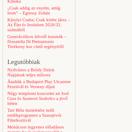
Klinika
„Csak addig az enyém, amíg
írom” – Egressy Zoltán
Károlyi Csaba: Csak körbe jársz –
Az Élet és Irodalom 2026/32.
számából
Generációkon átívelő traumák –
Donatella Di Pietrantonio
Törékeny kor című regényéről
Legutóbbiak
Nyilvános a Bródy Dalok
Napjának teljes műsora
Átadták a Budapest Play Utcazene
Fesztivál és Verseny díjait
Négy templomi koncertet ad José
Cura és Szamosi Szabolcs a jövő
héten
Tarr Béla tiszteletére indít
emlékprogramot a Szarajevói
Filmfesztivál
Mohácson ingyenes előadáson