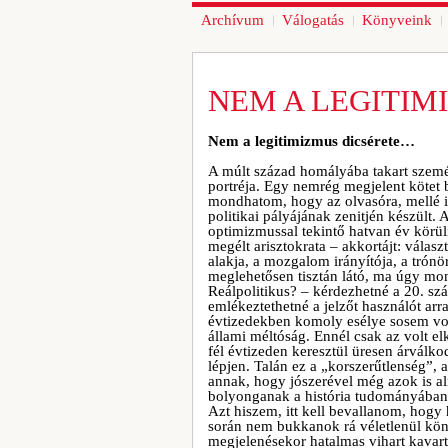
Archívum
Válogatás
Könyveink
NEM A LEGITIM
Nem a legitimizmus dicsérete…
A múlt század homályába takart személ
portréja. Egy nemrég megjelent kötet 
mondhatom, hogy az olvasóra, mellé 
politikai pályájának zenitjén készült
optimizmussal tekintő hatvan év körüli
megélt arisztokrata – akkortájt: válas
alakja, a mozgalom irányítója, a trón
meglehetősen tisztán látó, ma úgy mon
Reálpolitikus? – kérdezhetné a 20. sz
emlékeztethetné a jelzőt használót arr
évtizedekben komoly esélye sosem vol
állami méltóság. Ennél csak az volt el
fél évtizeden keresztül üresen árválk
lépjen. Talán ez a „korszerűtlenség”, 
annak, hogy jószerével még azok is a
bolyonganak a história tudományában
Azt hiszem, itt kell bevallanom, hogy
során nem bukkanok rá véletlenül köny
megjelenésekor hatalmas vihart kavar