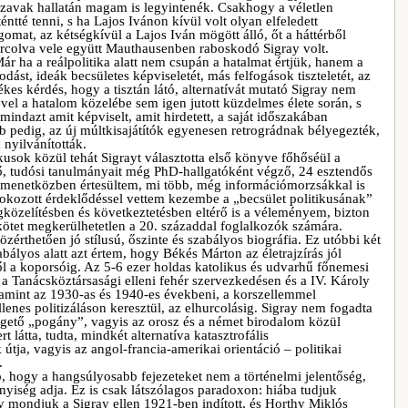
szavak hallatán magam is legyintenék. Csakhogy a véletlen
ntté tenni, s ha Lajos Ivánon kívül volt olyan elfeledett
gomat, az kétségkívül a Lajos Iván mögött álló, őt a háttérből
urcolva vele együtt Mauthausenben raboskodó Sigray volt.
Már ha a reálpolitika alatt nem csupán a hatalmat értjük, hanem a
odást, ideák becsületes képviseletét, más felfogások tiszteletét, az
kes kérdés, hogy a tisztán látó, alternatívát mutató Sigray nem
ével a hatalom közelébe sem igen jutott küzdelmes élete során, s
 mindazt amit képviselt, amit hirdetett, a saját időszakában
b pedig, az új múltkisajátítók egyenesen retrográdnak bélyegezték,
 nyilvánították.
kusok közül tehát Sigrayt választotta első könyve főhőséül a
lő, tudósi tanulmányait még PhD-hallgatóként végző, 24 esztendős
menetközben értesültem, mi több, még információmorzsákkal is
 fokozott érdeklődéssel vettem kezembe a „becsület politikusának”
gközelítésben és következtetésben eltérő is a véleményem, bizton
 kötet megkerülhetetlen a 20. századdal foglalkozók számára.
érthetően jó stílusú, őszinte és szabályos biográfia. Ez utóbbi két
abályos alatt azt értem, hogy Békés Márton az életrajzírás jól
től a koporsóig. Az 5-6 ezer holdas katolikus és udvarhű főnemesi
 a Tanácsköztársasági elleni fehér szervezkedésen és a IV. Károly
lamint az 1930-as és 1940-es évekbeni, a korszellemmel
enes politizáláson keresztül, az elhurcolásig. Sigray nem fogadta
gető „pogány”, vagyis az orosz és a német birodalom közül
t látta, tudta, mindkét alternatíva katasztrofális
tja, vagyis az angol-francia-amerikai orientáció – politikai
.
, hogy a hangsúlyosabb fejezeteket nem a történelmi jelentőség,
yiség adja. Ez is csak látszólagos paradoxon: hiába tudjuk
gy mondjuk a Sigray ellen 1921-ben indított, és Horthy Miklós