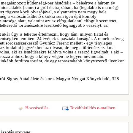
egalapozott hűtlenségi-per históriája – beleértve a három év
ntos adalék (lenne) a gróf életrajzában, ha (legalább is ma még)
ezt rögvest közli olvasójával, s olyannyira nem megy bele
még a valószínűsíthető okokra sem igen épít komoly
ntesége alatt, valamint azt az elfogulatlanul elfogult szeretetet,
lelkesedő történészekre leselkedő legnagyobb veszélyt, az
t akár úgy is lehetne értelmezni, hogy lám, milyen fiatal és
ntségként említem 24 évének tapasztalatlanságát. A remek szöveg
etett sorozatszerkesztő Gyurácz Ferenc mellett - egy tényleges
, az irodalmi jegyzékben az olvasó, de még a történész szakma
olna, aki az ismétlésekre felhívta volna a szerző figyelmét, s aki –
a hozzá ahhoz, hogy a könyv végén ne legyen névmutató.
 inkább fordítva történt, de egy tapasztaltabb könyvszerző ilyenkor
Gróf Sigray Antal élete és kora. Magyar Nyugat Könyvkiadó, 328
Hozzászólás
Továbbküldés e-mailben
ászólás szövege: