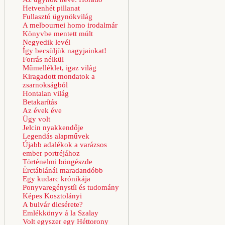
Hetvenhét pillanat
Fullasztó ügynökvilág
A melbournei homo irodalmár
Könyvbe mentett múlt
Negyedik levél
Így becsüljük nagyjainkat!
Forrás nélkül
Műmelléklet, igaz világ
Kiragadott mondatok a
zsarnokságból
Hontalan világ
Betakarítás
Az évek éve
Ügy volt
Jelcin nyakkendője
Legendás alapművek
Újabb adalékok a varázsos
ember portréjához
Történelmi böngészde
Érctáblánál maradandóbb
Egy kudarc krónikája
Ponyvaregénystíl és tudomány
Képes Kosztolányi
A bulvár dicsérete?
Emlékkönyv á la Szalay
Volt egyszer egy Héttorony