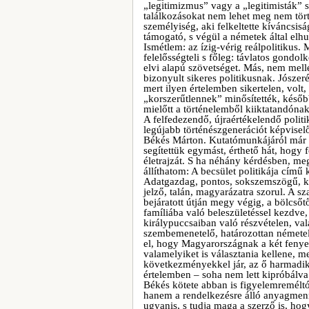
„legitimizmus” vagy a „legitimisták” 
találkozásokat nem lehet meg nem törté
személyiség, aki felkeltette kíváncsisá
támogató, s végül a németek által elh
Ismétlem: az ízig-vérig reálpolitikus. 
felelősségteli s főleg: távlatos gondolk
elvi alapú szövetséget. Más, nem mellé
bizonyult sikeres politikusnak. Jószer
mert ilyen értelemben sikertelen, volt,
„korszerűtlennek” minősítették, későb
mielőtt a történelemből kiiktatandónak
A felfedezendő, újraértékelendő politi
legújabb történészgenerációt képvise
Békés Márton. Kutatómunkájáról már 
segítettük egymást, érthető hát, hogy
életrajzát. S ha néhány kérdésben, me
állíthatom: A becsület politikája című
Adatgazdag, pontos, sokszemszögű, köz
jelző, talán, magyarázatra szorul. A sz
bejáratott útján megy végig, a bölcső
famíliába való beleszületéssel kezdve,
királypuccsaiban való részvételen, va
szembemenetelő, határozottan németell
el, hogy Magyarországnak a két fenye
valamelyiket is választania kellene, mer
következményekkel jár, az ő harmadik ú
értelemben – soha nem lett kipróbálva
Békés kötete abban is figyelemreméltó
hanem a rendelkezésre álló anyagmenn
ugyanis, s tudja maga a szerző is, ho