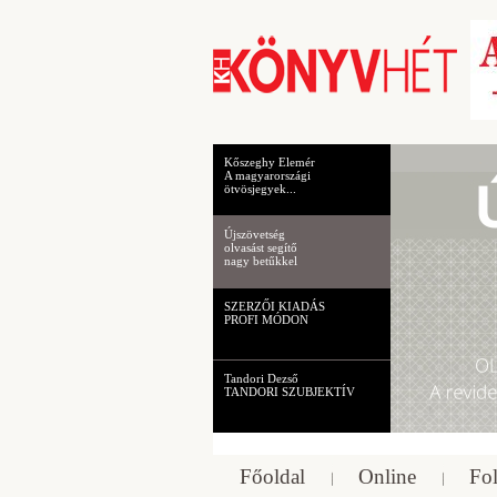
Kőszeghy Elemér
A magyarországi
ötvösjegyek...
Újszövetség
olvasást segítő
nagy betűkkel
SZERZŐI KIADÁS
PROFI MÓDON
Tandori Dezső
TANDORI SZUBJEKTÍV
Főoldal
Online
Fol