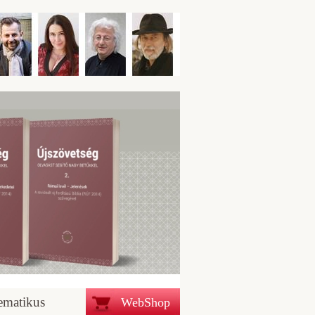
ematikus
WebShop