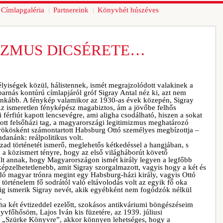
Címlapgaléria
Partnereink
Könyvhét húszéves
IZMUS DICSÉRETE…
yiségek közül, hálistennek, ismét megrajzolódott valakinek a
barnás kontúrú címlapjáról gróf Sigray Antal néz ki, azt nem
inkább. A fénykép valamikor az 1930-as évek közepén, Sigray
. Az ismeretlen fényképész magabiztos, ám a jövőbe felhős
 férfiút kapott lencsevégre, ami aligha csodálható, hiszen a sokat
ztott felsőházi tag, a magyarországi legitimizmus meghatározó
örökösként számontartott Habsburg Ottó személyes megbízottja –
danánk: reálpolitikus volt.
ázad történetét ismerő, meglehetős kétkedéssel a hangjában, s
a a közismert tényre, hogy az első világháborút követő
t annak, hogy Magyarországon ismét király legyen a legfőbb
képzelhetetlenebb, amit Sigray szorgalmazott, vagyis hogy a két és
odó magyar trónra megint egy Habsburg-házi király, vagyis Ottó
a történelem fő sodrától való eltávolodás volt az egyik fő oka
lig ismerik Sigray nevét, akik egyébként nem fogódzók nélkül
.
 ha két évtizeddel ezelőtt, szokásos antikváriumi böngészéseim
vfőhősöm, Lajos Iván kis füzetére, az 1939. júliusi
t „Szürke Könyvre”, akkor könnyen lehetséges, hogy a