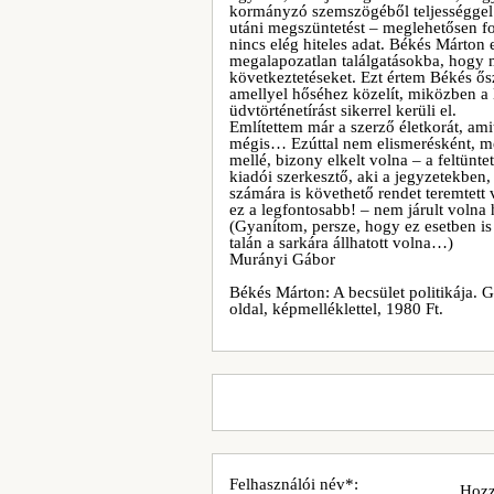
kormányzó szemszögéből teljességgel m
utáni megszüntetést – meglehetősen fo
nincs elég hiteles adat. Békés Márton 
megalapozatlan találgatásokba, hogy 
következtetéseket. Ezt értem Békés őszi
amellyel hőséhez közelít, miközben a 
üdvtörténetírást sikerrel kerüli el.
Említettem már a szerző életkorát, ami
mégis… Ezúttal nem elismerésként, me
mellé, bizony elkelt volna – a feltünt
kiadói szerkesztő, aki a jegyzetekben
számára is követhető rendet teremtett v
ez a legfontosabb! – nem járult voln
(Gyanítom, persze, hogy ez esetben is
talán a sarkára állhatott volna…)
Murányi Gábor
Békés Márton: A becsület politikája. 
oldal, képmelléklettel, 1980 Ft.
Felhasználói név*:
Hozz