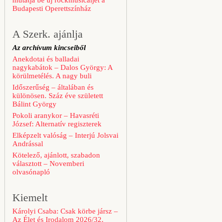
mutatja be új rockmusicaljét a
Budapesti Operettszínház
A Szerk. ajánlja
Az archívum kincseiből
Anekdotai és balladai
nagykabátok – Dalos György: A
körülmetélés. A nagy buli
Időszerűség – általában és
különösen. Száz éve született
Bálint György
Pokoli aranykor – Havasréti
József: Alternatív regiszterek
Elképzelt valóság – Interjú Jolsvai
Andrással
Kötelező, ajánlott, szabadon
választott – Novemberi
olvasónapló
Kiemelt
Károlyi Csaba: Csak körbe jársz –
Az Élet és Irodalom 2026/32.