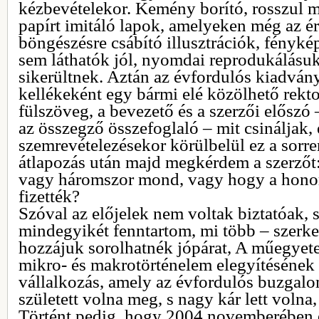
kézbevételekor. Kemény borító, rosszul m
papírt imitáló lapok, amelyeken még az é
böngészésre csábító illusztrációk, fény
sem láthatók jól, nyomdai reprodukálásuk
sikerültnek. Aztán az évfordulós kiadván
kellékeként egy bármi elé közölhető rektor
fülszöveg, a bevezető és a szerzői előszó
az összegző összefoglaló – mit csináljak,
szemrevételezésekor körülbelül ez a sorren
átlapozás után majd megkérdem a szerzőt
vagy háromszor mond, vagy hogy a honort
fizették?
Szóval az előjelek nem voltak biztatóak, s 
mindegyikét fenntartom, mi több – szerk
hozzájuk sorolhatnék jópárat, A műegyet
mikro- és makrotörténelem elegyítésének 
vállalkozás, amely az évfordulós buzgal
született volna meg, s nagy kár lett volna
Történt pedig, hogy 2004 novemberében e