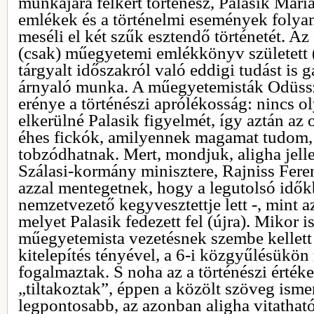
munkájára felkért történész, Palasik Mári
emlékek és a történelmi események folya
meséli el két szűk esztendő történetét. A
(csak) műegyetemi emlékkönyv született (
tárgyalt időszakról való eddigi tudást is g
árnyaló munka. A műegyetemisták Odüss
erénye a történészi aprólékosság: nincs
elkerülné Palasik figyelmét, így aztán az
éhes fickók, amilyennek magamat tudom,
tobzódhatnak. Mert, mondjuk, aligha jel
Szálasi-kormány minisztere, Rajniss Fere
azzal mentegetnek, hogy a legutolsó idők
nemzetvezető kegyvesztettje lett -, mint az
melyet Palasik fedezett fel (újra). Mikor
műegyetemista vezetésnek szembe kellett 
kitelepítés tényével, a 6-i közgyűlésük
fogalmaztak. S noha az a történészi érték
„tiltakoztak”, éppen a közölt szöveg ism
legpontosabb, az azonban aligha vitathat