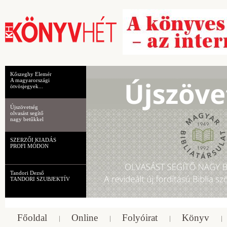
Kőszeghy Elemér
A magyarországi
ötvösjegyek...
Újszövetség
olvasást segítő
nagy betűkkel
SZERZŐI KIADÁS
PROFI MÓDON
Tandori Dezső
TANDORI SZUBJEKTÍV
Főoldal
Online
Folyóirat
Könyv