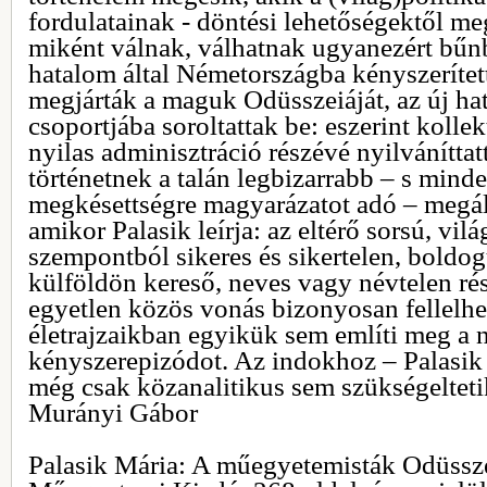
fordulatainak - döntési lehetőségektől meg
miként válnak, válhatnak ugyanezért bűn
hatalom által Németországba kényszeríte
megjárták a maguk Odüsszeiáját, az új h
csoportjába soroltattak be: eszerint kolle
nyilas adminisztráció részévé nyilvánítta
történetnek a talán legbizarrabb – s mind
megkésettségre magyarázatot adó – megál
amikor Palasik leírja: az eltérő sorsú, vil
szempontból sikeres és sikertelen, boldog
külföldön kereső, neves vagy névtelen ré
egyetlen közös vonás bizonyosan fellelhe
életrajzaikban egyikük sem említi meg a 
kényszerepizódot. Az indokhoz – Palasik
még csak közanalitikus sem szükségelteti
Murányi Gábor
Palasik Mária: A műegyetemisták Odüssz