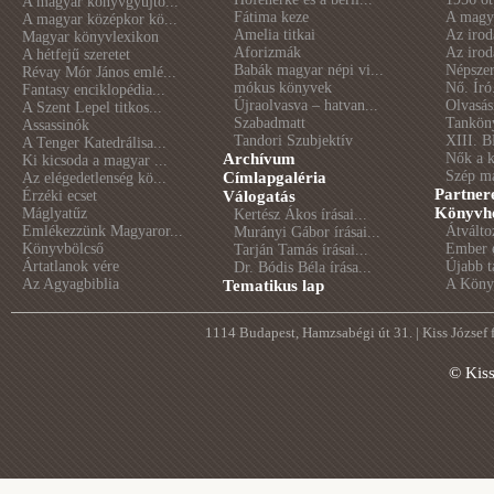
A magyar könyvgyűjtő...
Fátima keze
A magya
A magyar középkor kö...
Amelia titkai
Az irod
Magyar könyvlexikon
Aforizmák
Az irod
A hétfejű szeretet
Babák magyar népi vi...
Népszer
Révay Mór János emlé...
mókus könyvek
Nő. Író
Fantasy enciklopédia...
Újraolvasva – hatvan...
Olvasás
A Szent Lepel titkos...
Szabadmatt
Tankön
Assassinók
Tandori Szubjektív
XIII. B
A Tenger Katedrálisa...
Archívum
Nők a 
Ki kicsoda a magyar ...
Szép m
Címlapgaléria
Az elégedetlenség kö...
Partner
Érzéki ecset
Válogatás
Könyvhé
Máglyatűz
Kertész Ákos írásai...
Emlékezzünk Magyaror...
Átválto
Murányi Gábor írásai...
Könyvbölcső
Ember é
Tarján Tamás írásai...
Ártatlanok vére
Újabb t
Dr. Bódis Béla írása...
Az Agyagbiblia
A Könyv
Tematikus lap
1114 Budapest, Hamzsabégi út 31. | Kiss József
© Kis