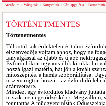
Archívum
Válogatás
Könyveink
Címlapgaléria
Partnereink
TÖRTÉNETMENTÉS
Történetmentés
Túlontúl sok érdektelen és talmi évfordul
elszenvedője voltam ahhoz, hogy ne fog
fanyalgással az újabb és újabb nekirugas
Évfordulókon ugyanis illik kirukkolni val
hozzá igazi matéria, hát jön a kreált sze
mítoszépítés, a hamis szoborállítása. Ug
teszem rögtön hozzá – az évforduló lehet
számvetésre.
Mindezt egy évfordulós kiadvány juttatta
tetszik mentegetődzésképp. Megvallom, 
fenntartás A műegyetemisták Odüsszeiája