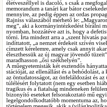
életveszéllyel is dacoló, s csak a megfog
memorandum a tanári kar bátor cselekede
mennyire, az pedig éppen az ordas propag
Rajniss válaszából mérhető le: „Magyarors
meg”, aki a kormányintézkedést bírálni me
nyomban, hozzátéve azt is, hogy a defetist
törni. Írta mindezt arra a „szent hivatás p
indíttatott, „a nemzet érdekeit szívén vi
címzett kérelemre, amely csak annyit aka
éleszthessük az új magyar jövendő tüzeit
maradhasson „ősi székhelyén”.
A műegyetemisták két esztendős hányatt
stációját, az ellenállást és a behódolást, a
az öntudatosságot, az önfeláldozást és az
túlélésért folytatott (nem egy esetben hi
tragikus és a fiatalság mindeneken felüle
bizonyító eseteket felsorakoztató mű egy
legelgondolkodtatóbb momentuma az, ho
történelem megesik, akik a (világ)politika