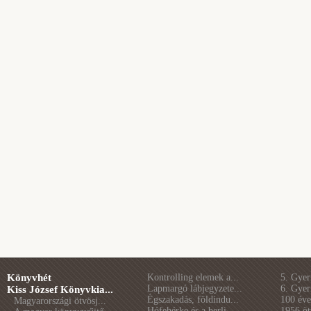
Könyvhét
Kontrolling elemek a...
5. Gye
Lapmargó lábjegyzete...
6. Gye
Kiss József Könyvkia...
Égszakadás, földindu...
100 éve 
Magyarországi ötvösj...
Hófehérke és a berli...
1956 öt