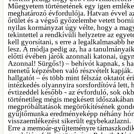
Műegyetem történetének egy igen emléke
meghatározó évfordulója. Hatvan évvel az
őrület és a végső győzelembe vetett bornír
nyilas kormányzat úgy vélte, hogy a magy
tekintettel a rendkívüli helyzetre az egye
kell gyorsítani, s erre a legalkalmasabb 
lesz. A módja pedig az, ha a tanulmányai
előtti évében járók azonnali katonai, úgy
Azonnal! Sürgős!) – behívót kapnak, s hadi
menetű képzésben való részvételt kapják.
hallgatót – és több mint félszáz oktatót é
intézkedés olyannyira sorsfordítóvá lett,
évtizeddel később - az évforduló, sok ok
történetileg mégis megkésett időszakában 
megpróbáltatások megörökítésének gondol
gyűjtőmunka eredményeképp néhány hónap
visszaemlékezést sikerült egybekazlazni.
Erre a memoár-gyűjteményre támaszkodik