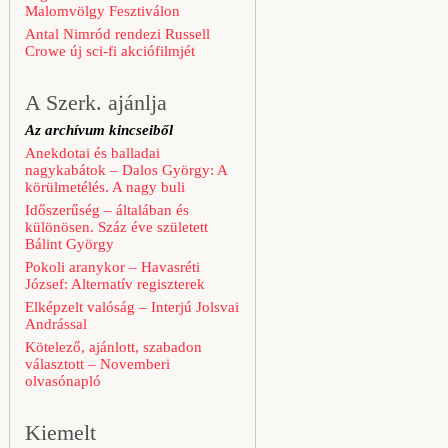
Malomvölgy Fesztiválon
Antal Nimród rendezi Russell
Crowe új sci-fi akciófilmjét
A Szerk. ajánlja
Az archívum kincseiből
Anekdotai és balladai
nagykabátok – Dalos György: A
körülmetélés. A nagy buli
Időszerűség – általában és
különösen. Száz éve született
Bálint György
Pokoli aranykor – Havasréti
József: Alternatív regiszterek
Elképzelt valóság – Interjú Jolsvai
Andrással
Kötelező, ajánlott, szabadon
választott – Novemberi
olvasónapló
Kiemelt