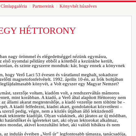
Címlapgaléria
Partnereink
Könyvhét húszéves
 EGY HÉTTORONY
ában nagy örömmel és elégedettséggel nézünk egymásra,
az első nyomdai példány ebből a kötetből a kezünkbe került,
orúan, és szinte egyszerre mondtuk: kár, hogy ennek a könyvnek
, hogy Verő Laci 53 évesen és váratlanul meghalt, sokadszor
előtti magnetofonfelvételt. 1992. április 10-én, az Írók boltjában
em legfájdalmasabb könyvét, a Volt egyszer egy Magyar Nemzet?
mást, szerzője voltam, kiadóm volt, a rendszerváltás mámoros
entett, mint korábban. A kiadó, a Verő által alapított Héttorony nem
az állami akarat megtestesítője, a kiadó vezetője nem töltötte be -
pét. A kiadó felfedezni, kiadni akart, gondolatokat közvetíteni –
. A szerző pedig, végre, nem a közlés útjában álló leküzdendő
ak tekintette kiadóját. Olyan valakinek, aki járatos az új módiban,
 határidőket és ígéreteket tart, aki olyan lektorokat alkalmaz,
tos mondat, akivel konzultálni lehet, aki valódi hibákra és nem
a, az indulás éveiben „Verő úr” legfontosabb támasza, tanácsadója,