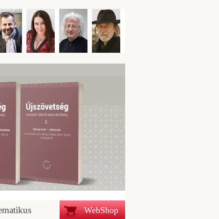
ematikus
WebShop