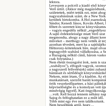
lektora.
Leveszem a polcról a kiadó első köny
Verő úrtól. (Akkor még magázódtunk, 
születettek, miért tettük ezt, mint ah
nagyszabásúnak szánt, de a New York 
kerültek birtokomba. A Hol zsarnokság
Sándor, Kenedi János, Kováts Albert
féltett és szeretett kincse könyvtáram
– vagyis engedély nélkül „engedélyez
A sajtó érdektelensége miatt Verő urat 
megmondta, ahogy a nagy állami kere
műveket – merthogy nem vették át terj
azonban tévedett, mert ha a sajtótájé
Héttorony-köteteknek híre, majd olvas
legnagyobb szabású vállalkozása, a S
a Hazugság nélkül című, három vaskos 
csak folytatása.)
Nem életút összegzést írok, nem is sz
„szabályos”), elfogult vagyok, szomor
a nagyszerű felívelés(ek) utáni zuhan
bántásait és sértődéseit könyvesháziké
Nekem, mint írtam, Ő a kiadóm. Az el
munkatársait, szerzőit baráti kompániá
örök veszekedőpartner, a házi pálinkák
képviselőségbe és a komolyan vett újs
mindvégig figyelő, Kati öngyilkossága
…volt. Kell hozzá tennem néhány nap
Sajog és felfoghatatlan ez a múlt idő.
Több mint egy éve nem találkoztunk.
Nem beszéltünk arról, hogy…