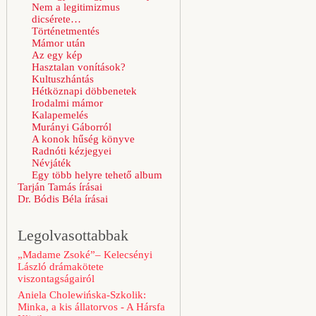
Nem a legitimizmus
dicsérete…
Történetmentés
Mámor után
Az egy kép
Hasztalan vonítások?
Kultuszhántás
Hétköznapi döbbenetek
Irodalmi mámor
Kalapemelés
Murányi Gáborról
A konok hűség könyve
Radnóti kézjegyei
Névjáték
Egy több helyre tehető album
Tarján Tamás írásai
Dr. Bódis Béla írásai
Legolvasottabbak
„Madame Zsoké”– Kelecsényi
László drámakötete
viszontagságairól
Aniela Cholewińska-Szkolik:
Minka, a kis állatorvos - A Hársfa