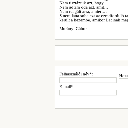
Nem tisztáztuk azt, hogy…
Nem adtam oda azt, amit…
Nem reagált arra, amiért…
S nem látta soha ezt az ezredforduló t
került a kezembe, amikor Lacinak megá
Murányi Gábor
Felhasználói név*:
Hozz
E-mail*: