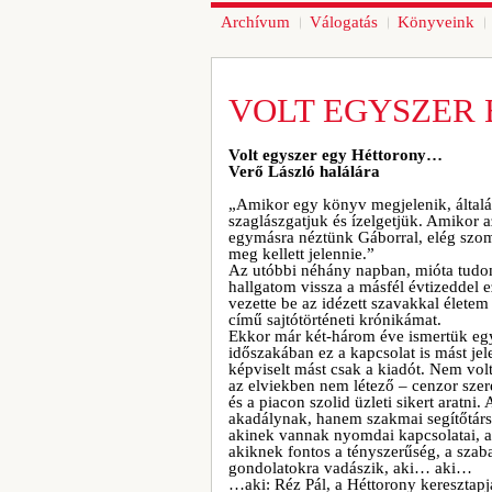
Archívum
Válogatás
Könyveink
VOLT EGYSZER
Volt egyszer egy Héttorony…
Verő László halálára
„Amikor egy könyv megjelenik, által
szaglászgatjuk és ízelgetjük. Amikor 
egymásra néztünk Gáborral, elég szom
meg kellett jelennie.”
Az utóbbi néhány napban, mióta tudom
hallgatom vissza a másfél évtizeddel ez
vezette be az idézett szavakkal élet
című sajtótörténeti krónikámat.
Ekkor már két-három éve ismertük egy
időszakában ez a kapcsolat is mást jel
képviselt mást csak a kiadót. Nem volt 
az elviekben nem létező – cenzor szere
és a piacon szolid üzleti sikert aratni
akadálynak, hanem szakmai segítőtársn
akinek vannak nyomdai kapcsolatai, aki
akiknek fontos a tényszerűség, a szaba
gondolatokra vadászik, aki… aki…
…aki: Réz Pál, a Héttorony keresztapj