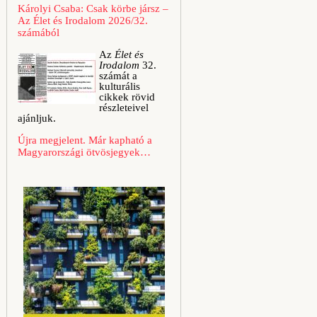
Károlyi Csaba: Csak körbe jársz –
Az Élet és Irodalom 2026/32.
számából
Az
Élet és
Irodalom
32.
számát a
kulturális
cikkek rövid
részleteivel
ajánljuk.
Újra megjelent. Már kapható a
Magyarországi ötvösjegyek…