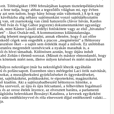
veit. Többségüket 1990 februárjában kaptam tiszteletpéldányként
a fene tudja, hogy abban a tegeződős világban mi, egy évben
ogy azt sem tudom, hogy hány hónap után váltottunk.) A tp-k egy
kávéházba alig néhány sajtómunkást vonzó sajtótájékoztatón
 van, ott zsarnokság van című hatszerzős (Jávor István, Kardos
, Pető Iván és Vági Gábor jegyezte) dokumentumkötet ugyanúgy
nak, mint Kántor László erdélyi fotóskötete vagy az első „hivatalos”
ett” - Jászi Oszkár-mű, A kommunizmus kilátástalansága.
alig lehetett megvigasztalni, annak ellenére, hogy ő azt előre
skedő cégek sem engedték a piacon „megméretni” a Héttorony
esztésre őket – a sajtót sem érdeklik majd a művek. Ez utóbbiban
koztatóra megrendelt szendvicsek a nyakán maradtak is, a
ói és hívei támadtak. Különösen azután, hogy útjára indult
zabó Zoltán-i életmű-sorozat. (Másutt és máskor elmondandó, hogy
kötetnek miért nem, illetve milyen késéssel és miért másutt lett
abályos nekrológot (már ha nekrológból létezik egyáltalán
ú és pofáncsapott. Eszemben sincs mérlegelni Laci örök naivitását,
ásokat, a muszájherkulesi gyürkőzéseket és ügyeskedéseket,
nt, sajtóháziként, politikusként, tv-riporterként, magánzóként.
ső kiadóm. Aki a sajtószabadbeszéd héttornyos hírnöke, a
ba szervező, az újra és újra felcsattanó, a felhevülten fogalmazó
 és az orosz ételek ínyence, az elvesztett barátra, a parlamenti
ágírásba belerokkant Bossányi Katalinra, a kevesek egyikeként
 után emlékkönyvvel és róla elnevezett díjjal emlékeztető valaki…
ja.