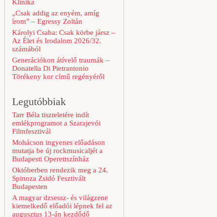
Klinika
„Csak addig az enyém, amíg
írom” – Egressy Zoltán
Károlyi Csaba: Csak körbe jársz –
Az Élet és Irodalom 2026/32.
számából
Generációkon átívelő traumák –
Donatella Di Pietrantonio
Törékeny kor című regényéről
Legutóbbiak
Tarr Béla tiszteletére indít
emlékprogramot a Szarajevói
Filmfesztivál
Mohácson ingyenes előadáson
mutatja be új rockmusicaljét a
Budapesti Operettszínház
Októberben rendezik meg a 24.
Spinoza Zsidó Fesztivált
Budapesten
A magyar dzsessz- és világzene
kiemelkedő előadói lépnek fel az
augusztus 13-án kezdődő