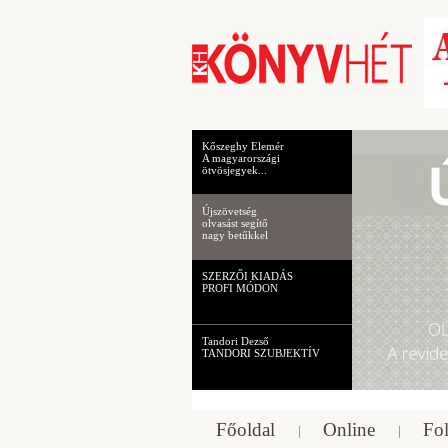
Kőszeghy Elemér
A magyarországi
ötvösjegyek...
Újszövetség
olvasást segítő
nagy betűkkel
SZERZŐI KIADÁS
PROFI MÓDON
Tandori Dezső
TANDORI SZUBJEKTÍV
Főoldal
Online
Fol