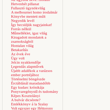
Hetvenhét pillanat
Fullasztó ügynökvilág
A melbournei homo irodalmár
Könyvbe mentett múlt
Negyedik levél
Így becsüljük nagyjainkat!
Forrás nélkül
Műmelléklet, igaz világ
Kiragadott mondatok a
zsarnokságból
Hontalan világ
Betakarítás
Az évek éve
Ügy volt
Jelcin nyakkendője
Legendás alapművek
Újabb adalékok a varázsos
ember portréjához
Történelmi böngészde
Érctáblánál maradandóbb
Egy kudarc krónikája
Ponyvaregénystíl és tudomány
Képes Kosztolányi
A bulvár dicsérete?
Emlékkönyv á la Szalay
Volt egyszer egy Héttorony