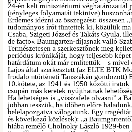
24-én kelt minisztériumi véghatározattal 
(tényleges folyamatát tekintve) huszonh
Érdemes idézni az összegzést: összesen „
tudományos írót tüntettek ki, közülük m
Csaba, Szigeti József és Takáts Gyula, ill
de facto« Baumgarten-díjasnak valló Sza
Természetesen a szerkesztőnek meg kellett
periódus krónikáját, hogy teljesebb képe
határdátum okát már említettük – s mivel 
Lajos által szerkesztett (az ELTE BTK 
Irodalomtörténeti Tanszékén gondozott) B
10.kötete, az 1941 és 1950 közötti iratok
csupán más keretek nyújthatnak lehetőség
Ha lehetséges is „visszafele olvasni” a Ba
jobban tesszük, ha időben előre haladunk
belelapozgatva válogatunk. Egy tragédiá
és következő közlések): „a Baumgartentől
hiába remélő Cholnoky László 1929-ben 