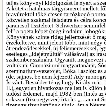
teljes könyvnyi kidolgozást is nyert a szer
A kötet a hatalmas tárgyismeret mellett f
bravúroktól tökéletesen tartózkodó ponto
közvetlen szakmai feladatra és célra konc
parancsol tiszteletet. Schweitzer semmifé
fel” a poéta képét (még irodalmi lobogókr
Könyvének szinte rideg jellemzését ő mag
érzékeltetve, mint jelent több, mint négy
átrendeződésekkel, új felismerésekkel, e
esetleges „idejétmúlttá” válásával) az írá
szakember számára. Ugyanitt megnevezi az
voltak rá. Gimnáziumi magyartanárát, Sós
szeminárium-vezetőjét, Bóka Lászlót; és a
(de, sajnos, be nem fejezett) Ady-monográ
Istvánt. Beszédes tény, hogy Király már 
II.), egyetlen hivatkozás mellett is külön
tudósi érdemeit, majd 1982-ben (Intés az 
sokszor (tizenegyszer) írta le: „…amint S
tizenegy tizenkettőnek tűnik, ám a Névmu