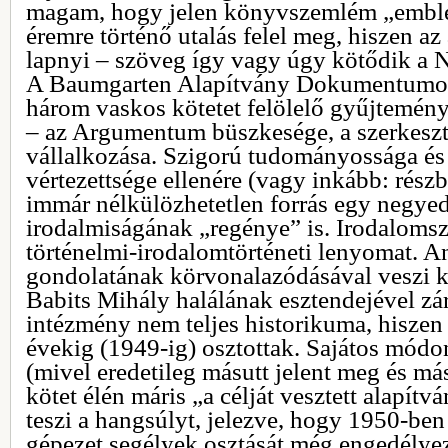
magam, hogy jelen könyvszemlém „emblém
éremre történő utalás felel meg, hiszen az
lapnyi – szöveg így vagy úgy kötődik a 
A Baumgarten Alapítvány Dokumentumo
három vaskos kötetet felölelő gyűjtemén
– az Argumentum büszkesége, a szerkeszt
vállalkozása. Szigorú tudományossága és 
vértezettsége ellenére (vagy inkább: rész
immár nélkülözhetetlen forrás egy negye
irodalmiságának „regénye” is. Irodalomsz
történelmi-irodalomtörténeti lenyomat. A
gondolatának körvonalazódásával veszi ke
Babits Mihály halálának esztendejével zár
intézmény nem teljes historikuma, hiszen 
évekig (1949-ig) osztottak. Sajátos módo
(mivel eredetileg másutt jelent meg és más 
kötet élén máris „a célját vesztett alapít
teszi a hangsúlyt, jelezve, hogy 1950-ben 
gépezet segélyek osztását még engedélye