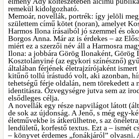
élmény Ady költészetében alcímű publiká
remekül kidolgozható.
Memoár, novellák, portrék: így jelöli me
születtem című kötet (noran), amelyet K
Harmos Ilona írásaiból jó szemmel és okos
Borgos Anna. Már az is érdekes – az Elősz
miért ez a szerzői név áll a Harmosra mag
Ilona: a jobbára Görög Ilonaként, Görög I
Kosztolányiné (az egykori színésznő) gy
általában férjének életrajzírójaként isme
kitűnő tollú írástudó volt, aki azonban, hí
tehetségű férje oldalán, nem törekedett a 
identitásra. Özvegységre jutva sem az iro
elsődleges célja.
A novellák egy része napvilágot látott (á
de sok az újdonság. A Jenő, s még egy-ké
életművekbe is átkerülhetne, s az önéletra
lendületű, korfestő textus. Ezt a – ismét
– könyvet érdemes „fonákjáról” olvasni. 