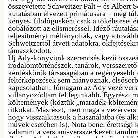
összevétette Schweitzer Pált – és Albert 
kutatásban élvezett primátusára – még túlz
kényes, filológusként csak a tökéleteset 
dobálózott az elismeréssel. Idéző ráutalá
teljesítményt méltányolták, vagy a tovább
Schweitzertől átvett adatokra, okfejtésekr
támaszkodott.
Új Ady-könyvünk szerencsés kezű összeáll
irodalomtörténészek, tanárok, versszeret
kérdéskörök társaságában a regényesebb s
feltérképezések sem hiányoznak, elsősor
kapcsolatban. Jómagam az Ady vezérvers
villanyozódtam fel leginkább. Egyrészt me
költemények (köztük „maradék-költemény
titkokat. Másrészt, mert maga a vezérver
hogy visszaiktassuk a használatba (és alk
művek esetében is). Nota bene: érettségi 
valamint a verstani-versszerkezeti tanul