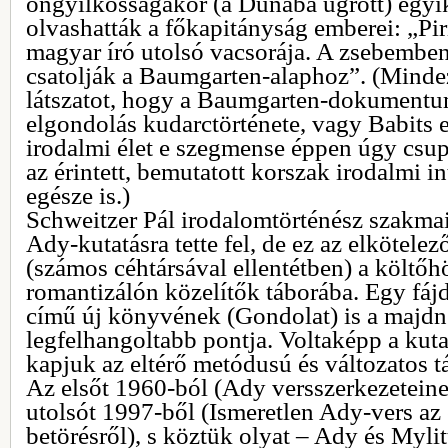
öngyilkosságakor (a Dunába ugrott) egyi
olvashatták a főkapitányság emberei: „Pir
magyar író utolsó vacsorája. A zsebemben 
csatolják a Baumgarten-alaphoz”. (Mindez
látszatot, hogy a Baumgarten-dokumentu
elgondolás kudarctörténete, vagy Babits 
irodalmi élet e szegmense éppen úgy csu
az érintett, bemutatott korszak irodalmi
egésze is.)
Schweitzer Pál irodalomtörténész szakmai
Ady-kutatásra tette fel, de ez az elkötele
(számos céhtársával ellentétben) a költőh
romantizálón közelítők táborába. Egy fájd
című új könyvének (Gondolat) is a majdne
legfelhangoltabb pontja. Voltaképp a kutat
kapjuk az eltérő metódusú és változatos t
Az elsőt 1960-ból (Ady versszerkezeteine
utolsót 1997-ből (Ismeretlen Ady-vers az
betörésről), s köztük olyat – Ady és Myli