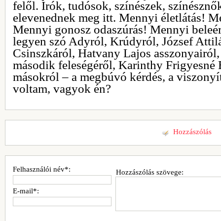
felől. Írók, tudósok, színészek, színésznő
elevenednek meg itt. Mennyi életlátás! M
Mennyi gonosz odaszúrás! Mennyi beleér
legyen szó Adyról, Krúdyról, József Attilá
Csinszkáról, Hatvany Lajos asszonyairól,
második feleségéről, Karinthy Frigyesné
másokról – a megbúvó kérdés, a viszonyít
voltam, vagyok én?
Hozzászólás
Felhasználói név*:
Hozzászólás szövege:
E-mail*: