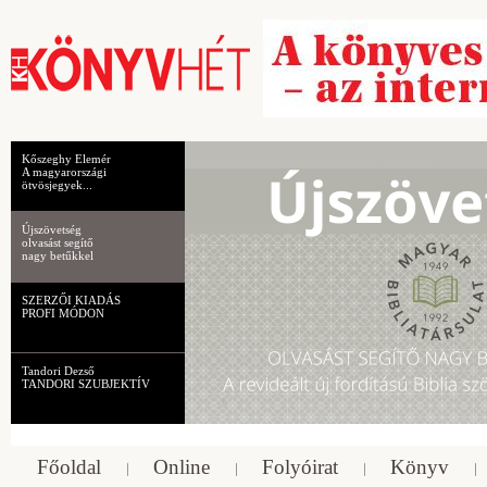
Kőszeghy Elemér
A magyarországi
ötvösjegyek...
Újszövetség
olvasást segítő
nagy betűkkel
SZERZŐI KIADÁS
PROFI MÓDON
Tandori Dezső
TANDORI SZUBJEKTÍV
Főoldal
Online
Folyóirat
Könyv