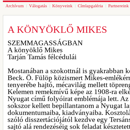
Archívum
Válogatás
Könyveink
Címlapgaléria
Partnereink
A KÖNYÖKLŐ MIKES
SZEMMAGASSÁGBAN
A könyöklő Mikes
Tarján Tamás félcédulái
Mostanában a szokottnál is gyakrabban k
Beck. Ö. Fülöp közismert Mikes-emlékérm
tenyerébe hajtó, mécavilág mellett töpre
Kelemen remekmívű képe az 1908-ra elké
Nyugat című folyóirat emblémája lett. Az
sokszor kellett bepillantanom a Nyugat l
dokumentumaiba, kiadványaiba. Kosztolá
szóló disszertációjától kezdve egy Tersá
sajtó alá rendezéséig sok feladat késztete