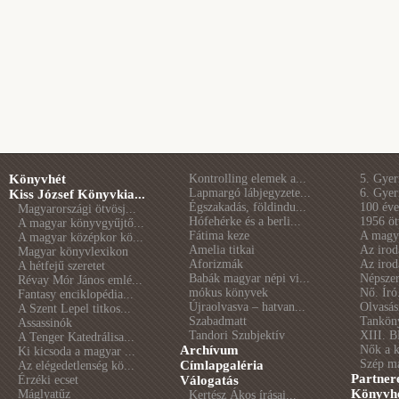
Könyvhét
Kontrolling elemek a...
5. Gye
Lapmargó lábjegyzete...
6. Gye
Kiss József Könyvkia...
Égszakadás, földindu...
100 éve 
Magyarországi ötvösj...
Hófehérke és a berli...
1956 öt
A magyar könyvgyűjtő...
Fátima keze
A magya
A magyar középkor kö...
Amelia titkai
Az irod
Magyar könyvlexikon
Aforizmák
Az irod
A hétfejű szeretet
Babák magyar népi vi...
Népszer
Révay Mór János emlé...
mókus könyvek
Nő. Író
Fantasy enciklopédia...
Újraolvasva – hatvan...
Olvasás
A Szent Lepel titkos...
Szabadmatt
Tankön
Assassinók
Tandori Szubjektív
XIII. B
A Tenger Katedrálisa...
Archívum
Nők a 
Ki kicsoda a magyar ...
Szép m
Címlapgaléria
Az elégedetlenség kö...
Partner
Érzéki ecset
Válogatás
Könyvhé
Máglyatűz
Kertész Ákos írásai...