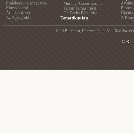
Emlékezzünk Magyaror...
Átválto
Murányi Gábor írásai...
Könyvbölcső
Ember é
Tarján Tamás írásai...
Ártatlanok vére
Újabb t
Dr. Bódis Béla írása...
Az Agyagbiblia
A Könyv
Tematikus lap
1114 Budapest, Hamzsabégi út 31. | Kiss József
© Kis