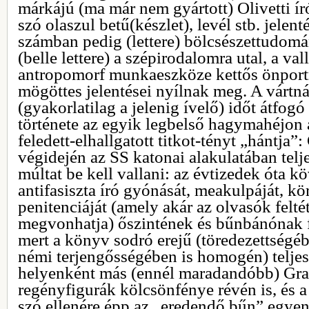
márkájú (ma már nem gyártott) Olivetti í
szó olaszul betű(készlet), levél stb. jelent
számban pedig (lettere) bölcsészettudomá
(belle lettere) a szépirodalomra utal, a va
antropomorf munkaeszköze kettős önport
mögöttes jelentései nyílnak meg. A vártn
(gyakorlatilag a jelenig ívelő) időt átfog
története az egyik legbelső hagymahéjon a
feledett-elhallgatott titkot-tényt „hántja”:
végidején az SS katonai alakulatában teljes
múltat be kell vallani: az évtizedek óta k
antifasiszta író gyónását, meakulpáját, kö
penitenciáját (amely akár az olvasók felté
megvonhatja) őszintének és bűnbánónak f
mert a könyv sodró erejű (töredezettségé
némi terjengősségében is homogén) teljes
helyenként más (ennél maradandóbb) Gra
regényfigurák kölcsönfénye révén is, és a
szó ellenére épp az „eredendő bűn” egyen