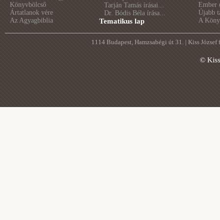
Könyvbölcső
Ember é
Tarján Tamás írásai...
Ártatlanok vére
Újabb t
Dr. Bódis Béla írása...
Az Agyagbiblia
A Könyv
Tematikus lap
1114 Budapest, Hamzsabégi út 31. | Kiss József
© Kis