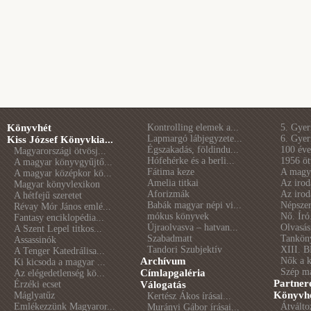
Könyvhét
Kontrolling elemek a...
5. Gye
Lapmargó lábjegyzete...
6. Gye
Kiss József Könyvkia...
Égszakadás, földindu...
100 éve 
Magyarországi ötvösj...
Hófehérke és a berli...
1956 öt
A magyar könyvgyűjtő...
Fátima keze
A magya
A magyar középkor kö...
Amelia titkai
Az irod
Magyar könyvlexikon
Aforizmák
Az irod
A hétfejű szeretet
Babák magyar népi vi...
Népszer
Révay Mór János emlé...
mókus könyvek
Nő. Író
Fantasy enciklopédia...
Újraolvasva – hatvan...
Olvasás
A Szent Lepel titkos...
Szabadmatt
Tankön
Assassinók
Tandori Szubjektív
XIII. B
A Tenger Katedrálisa...
Archívum
Nők a 
Ki kicsoda a magyar ...
Szép m
Címlapgaléria
Az elégedetlenség kö...
Partner
Érzéki ecset
Válogatás
Könyvhé
Máglyatűz
Kertész Ákos írásai...
Emlékezzünk Magyaror...
Átválto
Murányi Gábor írásai...