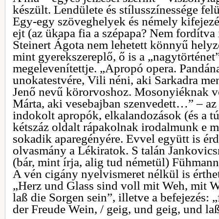
készült. Lendülete és stílusszínessége felü
Egy-egy szöveghelyek és némely kifejezé
ejt (az ükapa fia a szépapa? Nem fordítva
Steinert Ágota nem lehetett könnyű helyz
mint gyerekszereplő, ő is a „nagytörténet
megelevenítettje. „Apropó opera. Pandán
unokatestvére, Vili néni, aki Sarkadra me
Jenő nevű körorvoshoz. Mosonyiéknak v
Márta, aki vesebajban szenvedett…” – az
indokolt apropók, elkalandozások (és a tú
kétszáz oldalt rápakolnak irodalmunk e m
sokadik aparegényére. Evvel együtt is érd
olvasmány a Lékiratok. S talán Jankovics
(bár, mint írja, alig tud németül) Fühman
A vén cigány nyelvismeret nélkül is érthe
„Herz und Glass sind voll mit Weh, mit We
laß die Sorgen sein”, illetve a befejezés: 
der Freude Wein, / geig, und geig, und la