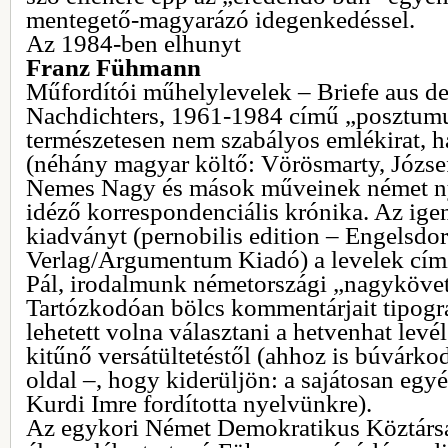
mentegető-magyarázó idegenkedéssel.
Az 1984-ben elhunyt
Franz Fühmann
Műfordítói műhelylevelek – Briefe aus de
Nachdichters, 1961-1984 című „posztum
természetesen nem szabályos emlékirat, 
(néhány magyar költő: Vörösmarty, József
Nemes Nagy és mások műveinek német ny
idéző korrespondenciális krónika. Az ige
kiadványt (pernobilis edition – Engelsdor
Verlag/Argumentum Kiadó) a levelek címze
Pál, irodalmunk németországi „nagykövet
Tartózkodóan bölcs kommentárjait tipográ
lehetett volna választani a hetvenhat levé
kitűnő versátültetéstől (ahhoz is búvárkod
oldal –, hogy kiderüljön: a sajátosan egy
Kurdi Imre fordította nyelvünkre).
Az egykori Német Demokratikus Köztársa