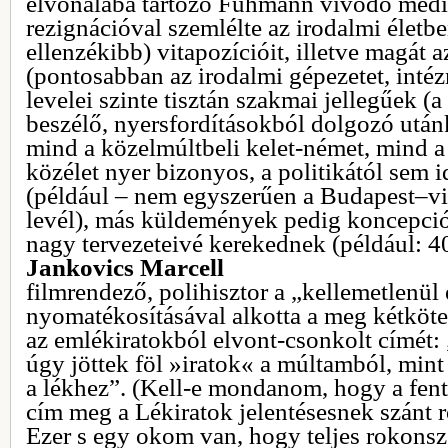
élvonalába tartozó Fühmann vívódó medit
rezignációval szemlélte az irodalmi életbe
ellenzékibb) vitapozícióit, illetve magát 
(pontosabban az irodalmi gépezetet, inté
levelei szinte tisztán szakmai jellegűek 
beszélő, nyersfordításokból dolgozó utánk
mind a közelmúltbeli kelet-német, mind a
közélet nyer bizonyos, a politikától sem i
(például – nem egyszerűen a Budapest–vid
levél), más küldemények pedig koncepci
nagy tervezeteivé kerekednek (például: 40
Jankovics Marcell
filmrendező, polihisztor a „kellemetlenül
nyomatékosításával alkotta a meg kétköte
az emlékiratokból elvont-csonkolt címét
úgy jöttek föl »iratok« a múltamból, mint
a lékhez”. (Kell-e mondanom, hogy a fent
cím meg a Lékiratok jelentésesnek szánt r
Ezer s egy okom van, hogy teljes rokons