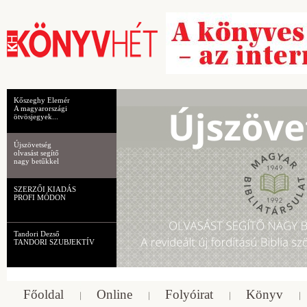
Kőszeghy Elemér
A magyarországi
ötvösjegyek...
Újszövetség
olvasást segítő
nagy betűkkel
SZERZŐI KIADÁS
PROFI MÓDON
Tandori Dezső
TANDORI SZUBJEKTÍV
Főoldal
Online
Folyóirat
Könyv