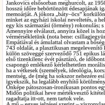
Jankovics elsősorban meghurcolt, az 1950
hosszú időre bebörtönzött édesapjának ig
memoárját. A jókora „báty–öcs” korkülön
minket az egyházi iskolai neveltetés, a he
egy kis származási (örmény) rokonulás; s 
Amennyire elválaszt, annyira közel is ho
vérmérsékletünk (nota bene: csillagjegy
Empátiával és ámulattal olvastam a bőséges
743 oldalát, a plasztikusan megelevenítő 
külön szöveggé szerveződő 751 epikus láb
első tizenkilenc évét pásztázó, de időbon
csapongó emlékező kérlelhetetlen morális i
ha a vétkesek (személyek, ideológia, kors
mentség, de (még ha sokszor nehezére esi
igyekszik, ha legalább enyhítő körülmén
Önképe pátoszosan-ironikusan pontos eg
Midőn politikai heve mértékvesztő kitétel
ragadtatja itt-ott, nem tartok vele.
A mű – egyes jelzései szerint – viszonylag