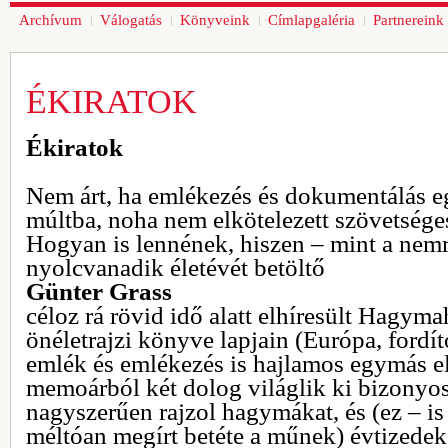
Archívum
Válogatás
Könyveink
Címlapgaléria
Partnereink
ÉKIRATOK
Ékiratok
Nem árt, ha emlékezés és dokumentálás eg
múltba, noha nem elkötelezett szövetség
Hogyan is lennének, hiszen – mint a nemr
nyolcvanadik életévét betöltő
Günter Grass
céloz rá rövid idő alatt elhíresült Hagy
önéletrajzi könyve lapjain (Európa, fordít
emlék és emlékezés is hajlamos egymás e
memoárból két dolog világlik ki bizonyos
nagyszerűen rajzol hagymákat, és (ez – i
méltóan megírt betéte a műnek) évtizedek 