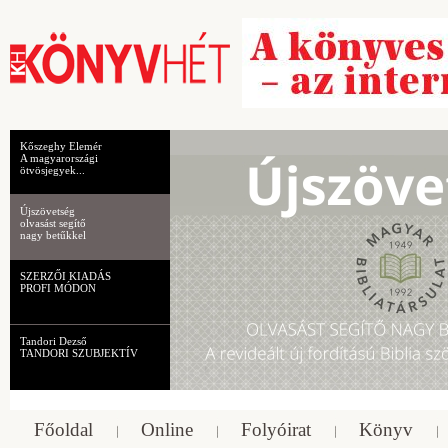
Kőszeghy Elemér
A magyarországi
ötvösjegyek...
Újszövetség
olvasást segítő
nagy betűkkel
SZERZŐI KIADÁS
PROFI MÓDON
Tandori Dezső
TANDORI SZUBJEKTÍV
Főoldal
Online
Folyóirat
Könyv