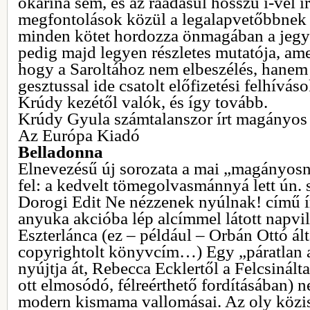
okarína sem, és az ráadásul hosszú í-vel í
megfontolások közül a legalapvetőbbnek 
minden kötet hordozza önmagában a jegyz
pedig majd legyen részletes mutatója, amel
hogy a Saroltához nem elbeszélés, hanem
gesztussal ide csatolt előfizetési felhívá
Krúdy kezétől valók, és így tovább.
Krúdy Gyula számtalanszor írt magányos 
Az Európa Kiadó
Belladonna
Elnevezésű új sorozata a mai „magányosn
fel: a kedvelt tömegolvasmánnyá lett ún. 
Dorogi Edit Ne nézzenek nyúlnak! című í
anyuka akcióba lép alcímmel látott napvi
Eszterlánca (ez – például – Orbán Ottó ál
copyrightolt könyvcím…) Egy „páratlan a
nyújtja át, Rebecca Ecklertől a Felcsinált
ott elmosódó, félreérthető fordításában)
modern kismama vallomásai. Az oly közis