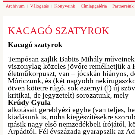
Archívum
Válogatás
Könyveink
Címlapgaléria
Partnereink
KACAGÓ SZATYROK
Kacagó szatyrok
Tempósan zajlik Babits Mihály műveinek k
viszonylag közeles jövőre remélhetjük a 
életműkorpuszt, van – jócskán hiányos, d
Móriczunk, és (két nagyobb nekirugaszko
ötven kötetre rúgó, sok ezernyi (!) új szö
kritikai, de jegyzetelt) sorozatunk, mely
Krúdy Gyula
alkotásait gereblyézi egybe (van teljes, bef
kiadásunk is, noha kiegészítésekre szorul
másik nagy első nemzedékbeli írójától, kö
Árpádtól. Fél évszázada gyarapszik az A