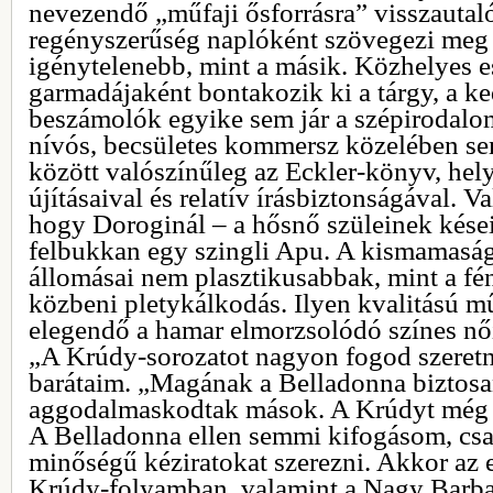
nevezendő „műfaji ősforrásra” visszauta
regényszerűség naplóként szövegezi meg 
igénytelenebb, mint a másik. Közhelyes
garmadájaként bontakozik ki a tárgy, a 
beszámolók egyike sem jár a szépirodalo
nívós, becsületes kommersz közelében se
között valószínűleg az Eckler-könyv, hel
újításaival és relatív írásbiztonságával. V
hogy Doroginál – a hősnő szüleinek kései
felbukkan egy szingli Apu. A kismamaság
állomásai nem plasztikusabbak, mint a f
közbeni pletykálkodás. Ilyen kvalitású m
elegendő a hamar elmorzsolódó színes nő
„A Krúdy-sorozatot nagyon fogod szeretni
barátaim. „Magának a Belladonna biztos
aggodalmaskodtak mások. A Krúdyt még 
A Belladonna ellen semmi kifogásom, csa
minőségű kéziratokat szerezni. Akkor az e
Krúdy-folyamban, valamint a Nagy Barbar