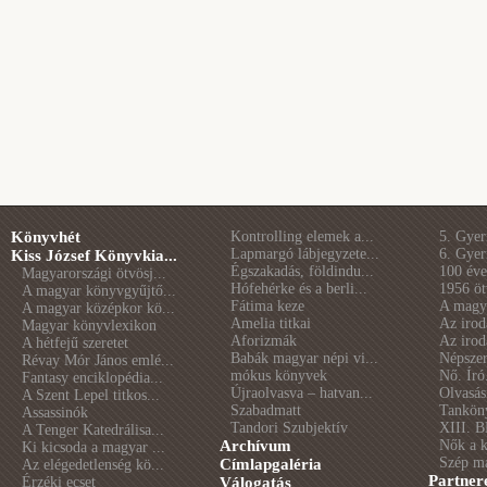
Könyvhét
Kontrolling elemek a...
5. Gye
Lapmargó lábjegyzete...
6. Gye
Kiss József Könyvkia...
Égszakadás, földindu...
100 éve 
Magyarországi ötvösj...
Hófehérke és a berli...
1956 öt
A magyar könyvgyűjtő...
Fátima keze
A magya
A magyar középkor kö...
Amelia titkai
Az irod
Magyar könyvlexikon
Aforizmák
Az irod
A hétfejű szeretet
Babák magyar népi vi...
Népszer
Révay Mór János emlé...
mókus könyvek
Nő. Író
Fantasy enciklopédia...
Újraolvasva – hatvan...
Olvasás
A Szent Lepel titkos...
Szabadmatt
Tankön
Assassinók
Tandori Szubjektív
XIII. B
A Tenger Katedrálisa...
Archívum
Nők a 
Ki kicsoda a magyar ...
Szép m
Címlapgaléria
Az elégedetlenség kö...
Partner
Érzéki ecset
Válogatás