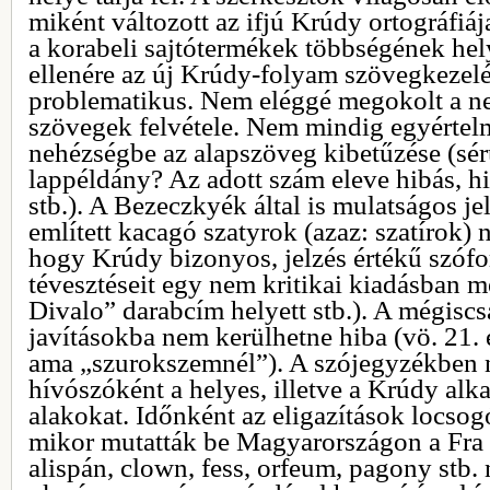
miként változott az ifjú Krúdy ortográfiáj
a korabeli sajtótermékek többségének hel
ellenére az új Krúdy-folyam szövegkezel
problematikus. Nem eléggé megokolt a n
szövegek felvétele. Nem mindig egyértel
nehézségbe az alapszöveg kibetűzése (sérü
lappéldány? Az adott szám eleve hibás, h
stb.). A Bezeczkyék által is mulatságos je
említett kacagó szatyrok (azaz: szatírok)
hogy Krúdy bizonyos, jelzés értékű szófo
tévesztéseit egy nem kritikai kiadásban m
Divalo” darabcím helyett stb.). A mégiscsa
javításokba nem kerülhetne hiba (vö. 21. é
ama „szurokszemnél”). A szójegyzékben n
hívószóként a helyes, illetve a Krúdy alk
alakokat. Időnként az eligazítások locsog
mikor mutatták be Magyarországon a Fra D
alispán, clown, fess, orfeum, pagony stb.