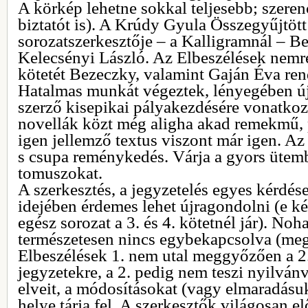
A körkép lehetne sokkal teljesebb; szeren
biztatót is). A Krúdy Gyula Összegyűjtöt
sorozatszerkesztője – a Kalligramnál – B
Kelecsényi László. Az Elbeszélések nemré
kötetét Bezeczky, valamint Gaján Éva rend
Hatalmas munkát végeztek, lényegében új
szerző kisepikai pályakezdésére vonatkoz
novellák közt még aligha akad remekmű, p
igen jellemző textus viszont már igen. Az
s csupa reménykedés. Várja a gyors ütem
tomuszokat.
A szerkesztés, a jegyzetelés egyes kérdé
idejében érdemes lehet újragondolni (e k
egész sorozat a 3. és 4. kötetnél jár). No
természetesen nincs egybekapcsolva (meg
Elbeszélések 1. nem utal meggyőzően a 2.
jegyzetekre, a 2. pedig nem teszi nyilván
elveit, a módosításokat (vagy elmaradásuk
helye tárja fel. A szerkesztők világosan e