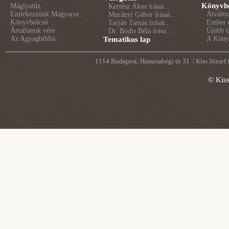
Könyvhé
Máglyatűz
Kertész Ákos írásai...
Emlékezzünk Magyaror...
Átválto
Murányi Gábor írásai...
Könyvbölcső
Ember é
Tarján Tamás írásai...
Ártatlanok vére
Újabb t
Dr. Bódis Béla írása...
Az Agyagbiblia
A Könyv
Tematikus lap
1114 Budapest, Hamzsabégi út 31. | Kiss József
© Kis