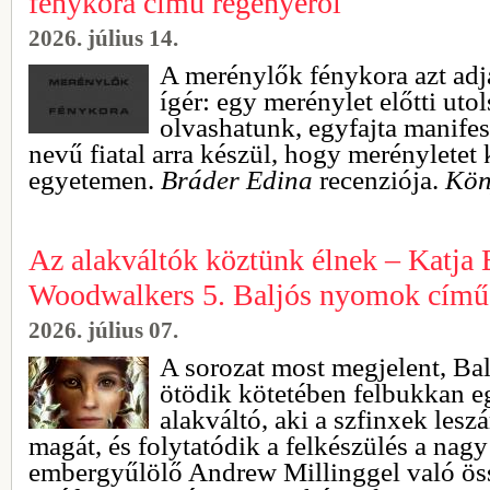
fénykora című regényéről
2026. július 14.
A merénylők fénykora azt adja
ígér: egy merénylet előtti uto
olvashatunk, egyfajta manifes
nevű fiatal arra készül, hogy merényletet 
egyetemen.
Bráder Edina
recenziója.
Kön
Az alakváltók köztünk élnek – Katja 
Woodwalkers 5. Baljós nyomok című 
2026. július 07.
A sorozat most megjelent, B
ötödik kötetében felbukkan e
alakváltó, aki a szfinxek les
magát, és folytatódik a felkészülés a nagy 
embergyűlölő Andrew Millinggel való ös