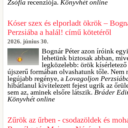
Zsófia
recenziója.
Könyvhét online
Kóser szex és elporladt ökrök – Bogn
Perzsiába a halál! című kötetéről
2026. június 30.
Bognár Péter azon íróink egy
lehetünk biztosak abban, miv
legközelebb: örök kísérlete
újszerű formában olvashatunk tőle. Nem 
legújabb regénye, a
Lovagoljon Perzsiába
hibátlanul kivitelezett fejest ugrik az őr
sem az, aminek elsőre látszik.
Bráder Ed
Könyvhét online
Zűrök az űrben - csodazöldek és moha