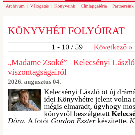
Archívum
Válogatás
Könyveink
Címlapgaléria
Partnereink
KÖNYVHÉT FOLYÓIRAT
1 - 10
/ 59
Következő
»
„Madame Zsoké”– Kelecsényi László
viszontagságairól
2026. augusztus 04.
Kelecsényi László öt új drámá
idei Könyvhétre jelent volna
mégis elmaradt, úgyhogy mos
könyvről beszélgetett
Kelecs
Dóra.
A fotót
Gordon Eszter
készítette.
Kö