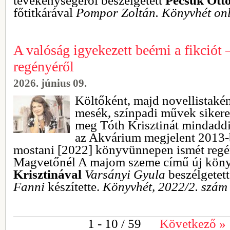
tevékenységéről beszélgetett
Pecsuk Ottó
főtitkárával
Pompor Zoltán. Könyvhét onl
A valóság igyekezett beérni a fikciót 
regényéről
2026. június 09.
Költőként, majd novellistaké
mesék, színpadi művek sikere
meg Tóth Krisztinát mindaddi
az Akvárium megjelent 2013-
mostani [2022] könyvünnepen ismét regén
Magvetőnél A majom szeme című új kön
Krisztinával
Varsányi Gyula
beszélgetett
Fanni
készítette.
Könyvhét, 2022/2. szám
1 - 10
/ 59
Következő
»