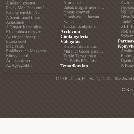
Aforizmák
Az irod
A hétfejű szeretet
Babák magyar népi vi...
Népszer
Révay Mór János emlé...
mókus könyvek
Nő. Író
Fantasy enciklopédia...
Újraolvasva – hatvan...
Olvasás
A Szent Lepel titkos...
Szabadmatt
Tankön
Assassinók
Tandori Szubjektív
XIII. B
A Tenger Katedrálisa...
Archívum
Nők a 
Ki kicsoda a magyar ...
Szép m
Címlapgaléria
Az elégedetlenség kö...
Partner
Érzéki ecset
Válogatás
Könyvhé
Máglyatűz
Kertész Ákos írásai...
Emlékezzünk Magyaror...
Átválto
Murányi Gábor írásai...
Könyvbölcső
Ember é
Tarján Tamás írásai...
Ártatlanok vére
Újabb t
Dr. Bódis Béla írása...
Az Agyagbiblia
A Könyv
Tematikus lap
1114 Budapest, Hamzsabégi út 31. | Kiss József
© Kis