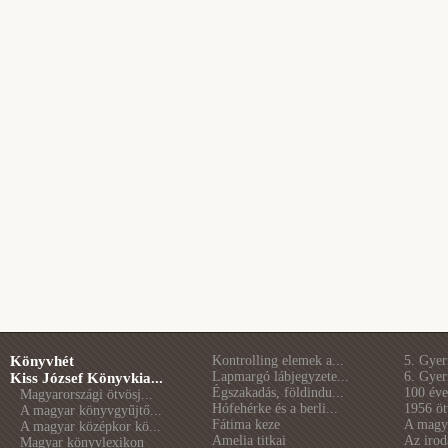
Könyvhét
Kontrolling elemek a...
5. Gye
Lapmargó lábjegyzete...
6. Gye
Kiss József Könyvkia...
Égszakadás, földindu...
100 éve 
Magyarországi ötvösj...
Hófehérke és a berli...
1956 öt
A magyar könyvgyűjtő...
Fátima keze
A magya
A magyar középkor kö...
Amelia titkai
Az irod
Magyar könyvlexikon