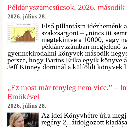
Példányszámcsúcsok, 2026. második
2026. július 28.
Első pillantásra idézhetnénk a
szakzsargont – „nincs itt semm
megtekintve a 10000, vagy 
példányszámban megjelenő szé
gyermekirodalmi könyvek második negyedé
persze, hogy Bartos Erika egyik könyve ál
Jeff Kinney dominál a külföldi könyvek li
„Ez most már tényleg nem vicc.” – In
Emőkével
2026. július 28.
Az idei Könyvhétre újra megj
regény 2., átdolgozott kiadása