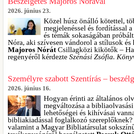
Beszélgetés Majoros Nórával
2026. június 23.
Közel húsz önálló kötettel, tö
megjelenéssel és fordítással 
és témák sokaságában próbált
Nóra, aki szívesen vándorol a stílusok é
Majoros Nórát
Csillagközi kikötők – Haz
regényéről kérdezte
Szénási Zsófia.
Könyv
Személyre szabott Szentírás – beszél
2026. június 16.
Hogyan érinti az általános olv
megváltozása a bibliaolvasás
lehetőségei és kihívásai vanna
bibliakiadással foglalkozó szereplőknek? 
valamint a Magyar Bibliatársulat sokszín