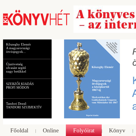
Kőszeghy Elemér
A magyarországi
ötvösjegyek...
Újszövetség
olvasást segítő
nagy betűkkel
SZERZŐI KIADÁS
PROFI MÓDON
Tandori Dezső
TANDORI SZUBJEKTÍV
Főoldal
Online
Folyóirat
Könyv