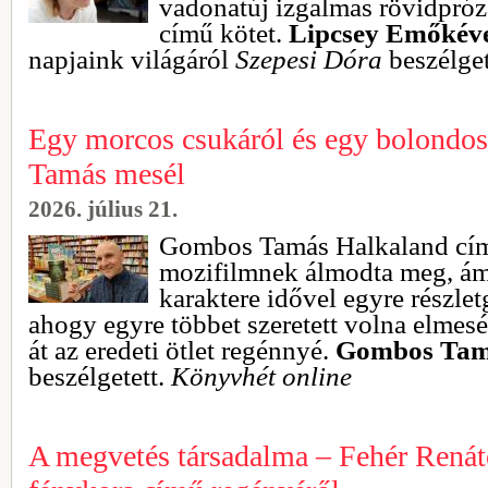
vadonatúj izgalmas rövidpróz
című kötet.
Lipcsey Emőkév
napjaink világáról
Szepesi Dóra
beszélget
Egy morcos csukáról és egy bolondo
Tamás mesél
2026. július 21.
Gombos Tamás Halkaland cí
mozifilmnek álmodta meg, ám
karaktere idővel egyre részlet
ahogy egyre többet szeretett volna elmesé
át az eredeti ötlet regénnyé.
Gombos Tam
beszélgetett.
Könyvhét online
A megvetés társadalma – Fehér Rená