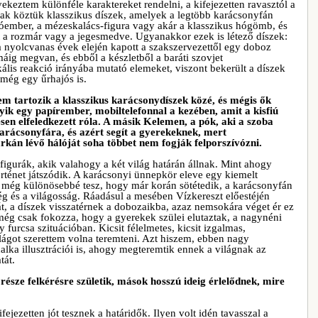
ekeztem különféle karaktereket rendelni, a kifejezetten ravasztól a
nak köztük klasszikus díszek, amelyek a legtöbb karácsonyfán
hóember, a mézeskalács-figura vagy akár a klasszikus hógömb, és
t a rozmár vagy a jegesmedve. Ugyanakkor ezek is létező díszek:
 nyolcvanas évek elején kapott a szakszervezettől egy doboz
áig megvan, és ebből a készletből a baráti szovjet
ális reakció irányába mutató elemeket, viszont bekerült a díszek
még egy űrhajós is.
nem tartozik a klasszikus karácsonydíszek közé, és mégis ők
gyik egy papírember, mobiltelefonnal a kezében, amit a kisfiú
esen elfeledkezett róla. A másik Kelemen, a pók, aki a szoba
karácsonyfára, és azért segít a gyerekeknek, mert
rkán lévő hálóját soha többet nem fogják felporszívózni.
figurák, akik valahogy a két világ határán állnak. Mint ahogy
örténet játszódik. A karácsonyi ünnepkör eleve egy kiemelt
t még különösebbé tesz, hogy már korán sötétedik, a karácsonyfán
ség és a világosság. Ráadásul a mesében Vízkereszt előestéjén
t, a díszek visszatérnek a dobozaikba, azaz nemsokára véget ér ez
 még csak fokozza, hogy a gyerekek szülei elutaztak, a nagynéni
 furcsa szituációban. Kicsit félelmetes, kicsit izgalmas,
lágot szerettem volna teremteni. Azt hiszem, ebben nagy
lka illusztrációi is, ahogy megteremtik ennek a világnak az
tát.
része felkérésre születik, mások hosszú ideig érlelődnek, mire
ejezetten jót tesznek a határidők. Ilyen volt idén tavasszal a