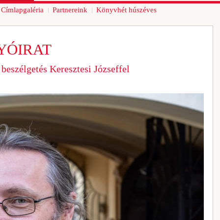
Címlapgaléria
Partnereink
Könyvhét húszéves
YÓIRAT
beszélgetés Keresztesi Józseffel