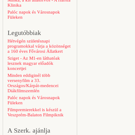
Minka, a kis állatorvos - A Hársfa
Klinika
Palóc napok és Városnapok
Füleken
Legutóbbiak
Hétvégén születésnapi
programokkal várja a közönséget
a 160 éves Fővárosi Állatkert
Sziget - Az M1-en láthatóak
lesznek magyar előadók
koncertjei
Minden eddiginél több
versenyfilm a 33.
Országos/Kárpát-medencei
Diákfilmszemlén
Palóc napok és Városnapok
Füleken
Filmpremierekkel is készül a
Veszprém-Balaton Filmpiknik
A Szerk. ajánlja