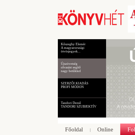
Kőszeghy Elemér
A magyarországi
ötvösjegyek...
Újszövetség
olvasást segítő
nagy betűkkel
SZERZŐI KIADÁS
PROFI MÓDON
Tandori Dezső
TANDORI SZUBJEKTÍV
Főoldal
Online
Fol