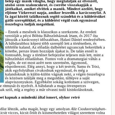
belép egy másik világba, hogy megtalálják az elveszett,
utolsó szem szaloncukrot, és cserébe visszakapják a
játékaikat, amiket elvittek a manók. Mindezt azelőtt, hogy
eljönne Vízkereszt napja, amikor leszedik a karácsonyfát. A
fa ágai között találkoznak segítő szándékú és a küldetésüket
gátló szereplőkkel, és a küldetést végül csak egymással
összefogva tudják megoldani.
– Ennek a mesének is klasszikus a szerkezete. Az eredeti
verzióját a pécsi Bóbita Bábszínháznak írtam, és 2017 óta
játsszák a karácsonyi időszakban, Halasi Dániel rendezésében.
A bábdarabhoz képest több szereplő lett a történetben, és
többféle kaland. Az előadás dalbetétei ugyancsak bekerültek a
kötetbe, persze írtam hozzájuk újakat is. De talán ennél is
fontosabb, hogy a történet befejezése teljesen más lett, mint a
bábszínházi előadásban. Fontos volt a dramaturgiai váltás a
végén, de ezt most azért nem szeretném, úgymond,
elspoilerezni. Elég annyi, hogy a két testvér, Samu és Trixi,
akik egyfolytában civakodnak egymással, és még a
kalandoknak is külön-külön vágnak neki, a végén összefogva
és közösen találják meg a megoldást, túllépve a saját
alapviszonyukon. Egyébként sokáig kotlottam a szövegen,
e ritmusát és nyelvét. A bábdarab a maga ötvenperces
ak szól, míg a regény a már olvasni tudó kisiskolásoknak.
et kapnak a mindenki által ismert, olykor retró
adísz létezik, adta magát, hogy egy amolyan
Aliz Csodaországban
-
t vicces, kicsit őrült és kiismerhetetlen világot szerettem volna