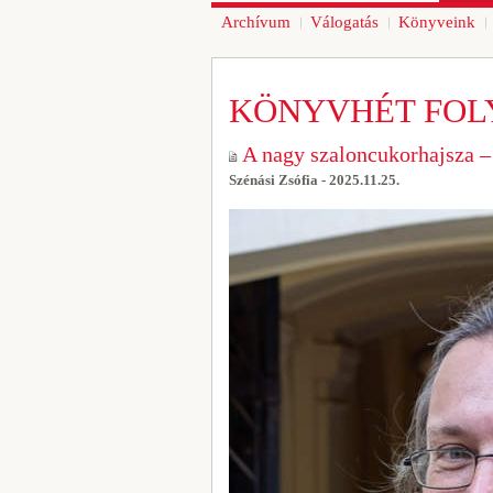
Archívum
Válogatás
Könyveink
KÖNYVHÉT FOL
A nagy szaloncukorhajsza – 
Szénási Zsófia - 2025.11.25.