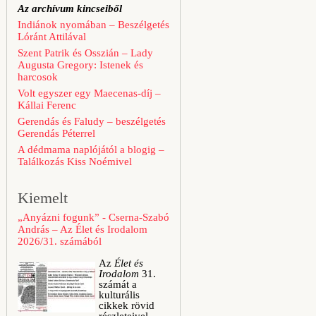
Az archívum kincseiből
Indiánok nyomában – Beszélgetés
Lóránt Attilával
Szent Patrik és Osszián – Lady
Augusta Gregory: Istenek és
harcosok
Volt egyszer egy Maecenas-díj –
Kállai Ferenc
Gerendás és Faludy – beszélgetés
Gerendás Péterrel
A dédmama naplójától a blogig –
Találkozás Kiss Noémivel
Kiemelt
„Anyázni fogunk” - Cserna-Szabó
András – Az Élet és Irodalom
2026/31. számából
Az
Élet és
Irodalom
31.
számát a
kulturális
cikkek rövid