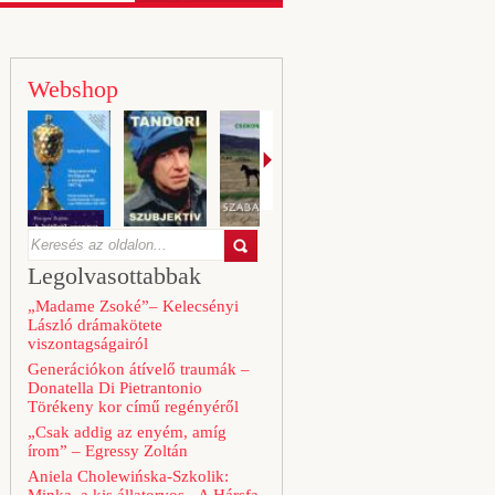
Webshop
Legolvasottabbak
„Madame Zsoké”– Kelecsényi
László drámakötete
viszontagságairól
Generációkon átívelő traumák –
Donatella Di Pietrantonio
Törékeny kor című regényéről
„Csak addig az enyém, amíg
írom” – Egressy Zoltán
Aniela Cholewińska-Szkolik: