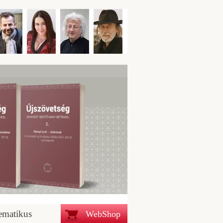
ematikus
WebShop