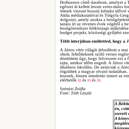
Holtszezon
című darabom, amelyet a Te
egészet át kellett írnom veres-dalos f
ötletek viszont hosszú kifutási időve
Attila médiakutatóval és Tölgyfa Ge
dolgozni, amely azokra a besúgójelen
tanára írt az ötvenes évek végétől a 
besúgórendszer hétköznapi működése, 
budget projekt, közösségi gyűjtést sz
Több interjúban említetted, hogy a
J
A
János vitéz
világát átfordítom a mai
oltott, felnőtteknek szóló verses regé
döntöttem úgy, hogy felveszem ezt a f
rajta, amikor időm engedi. A
János vit
általános iskolába. De nemcsak a
Jáno
rögzültek a magyar olvasó tudatában, a
lesznek, hiszen mindenki ismeri az ered
elérhetők
itt
és
itt
és
itt
.
Szénási Zsófia
Fotó: Tóth László
A Bóbit
én, csü
szerzőt
A könyv
megidé
közremű