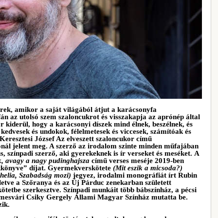
rek, amikor a saját világából átjut a karácsonyfa
án az utolsó szem szaloncukrot és visszakapja az aprónép által
 kiderül, hogy a karácsonyi díszek mind élnek, beszélnek, és
edvesek és undokok, félelmetesek és viccesek, számítóak és
Keresztesi József Az elveszett szaloncukor című
ál jelent meg. A szerző az irodalom szinte minden műfajában
s, színpadi szerző, aki gyerekeknek is ír verseket és meséket. A
, avagy a nagy pudinghajsza
című verses meséje 2019-ben
könyve” díjat. Gyermekverskötete
(Mit eszik a micsoda?)
helia, Szabadság mozi)
jegyez, irodalmi monográfiát írt Rubin
lletve a Szőranya és az Új Párduc zenekarban született
ötetbe szerkesztve. Színpadi munkáit több bábszínház, a pécsi
Temesvári Csiky Gergely Állami Magyar Színház mutatta be.
zik.