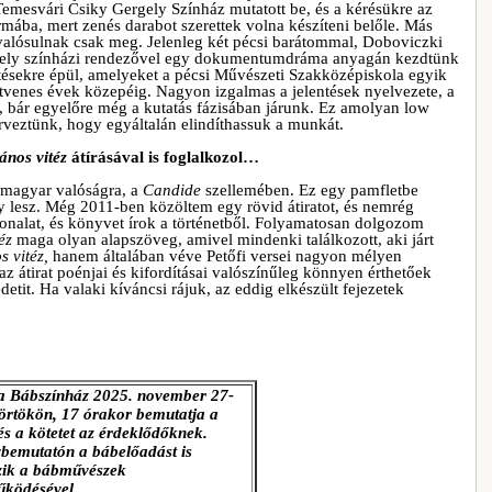
mesvári Csiky Gergely Színház mutatott be, és a kérésükre az
ormába, mert zenés darabot szerettek volna készíteni belőle. Más
l valósulnak csak meg. Jelenleg két pécsi barátommal, Doboviczki
rgely színházi rendezővel egy dokumentumdráma anyagán kezdtünk
tésekre épül, amelyeket a pécsi Művészeti Szakközépiskola egyik
hetvenes évek közepéig. Nagyon izgalmas a jelentések nyelvezete, a
bár egyelőre még a kutatás fázisában járunk. Ez amolyan low
erveztünk, hogy egyáltalán elindíthassuk a munkát.
ános vitéz
átírásával is foglalkozol…
 magyar valóságra, a
Candide
szellemében. Ez egy pamfletbe
ny lesz. Még 2011-ben közöltem egy rövid átiratot, és nemrég
onalat, és könyvet írok a történetből. Folyamatosan dolgozom
éz
maga olyan alapszöveg, amivel mindenki találkozott, aki járt
s vitéz,
hanem általában véve Petőfi versei nagyon mélyen
z átirat poénjai és kifordításai valószínűleg könnyen érthetőek
etit. Ha valaki kíváncsi rájuk, az eddig elkészült fejezetek
a Bábszínház 2025. november 27-
törtökön, 17 órakor bemutatja a
 és a kötetet az érdeklődőknek.
bemutatón a bábelőadást is
zik a bábművészek
ködésével.