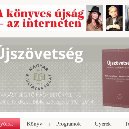
yóirat
Könyv
Programok
Gyerek
T