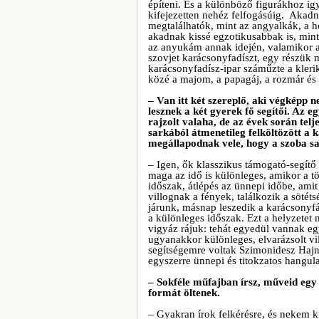
építeni. És a különböző figurákhoz igy
kifejezetten nehéz felfogásúig. Akad
megtalálhatók, mint az angyalkák, a 
akadnak kissé egzotikusabbak is, min
az anyukám annak idején, valamikor a
szovjet karácsonyfadíszt, egy részük m
karácsonyfadísz-ipar száműzte a klerik
közé a majom, a papagáj, a rozmár és 
– Van itt két szereplő, aki végképp 
lesznek a két gyerek fő segítői. Az e
rajzolt valaha, de az évek során telj
sarkából átmenetileg felköltözött a 
megállapodnak vele, hogy a szoba sa
– Igen, ők klasszikus támogató-segítő 
maga az idő is különleges, amikor a t
időszak, átlépés az ünnepi időbe, ami
villognak a fények, találkozik a sötét
járunk, másnap leszedik a karácsonyfá
a különleges időszak. Ezt a helyzetet
vigyáz rájuk: tehát egyedül vannak egy
ugyanakkor különleges, elvarázsolt vi
segítségemre voltak Szimonidesz Hajna
egyszerre ünnepi és titokzatos hangula
– Sokféle műfajban írsz, műveid egy 
formát öltenek.
– Gyakran írok felkérésre, és nekem kif