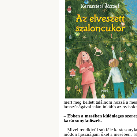
mert meg kellett találnom hozzá a mes
hosszúságával talán inkább az ovisokn
– Ebben a mesében különleges szerep
karácsonyfadíszek.
– Mivel rendkívül sokféle karácsonyf
módon használjam őket a mesében. Kicsi