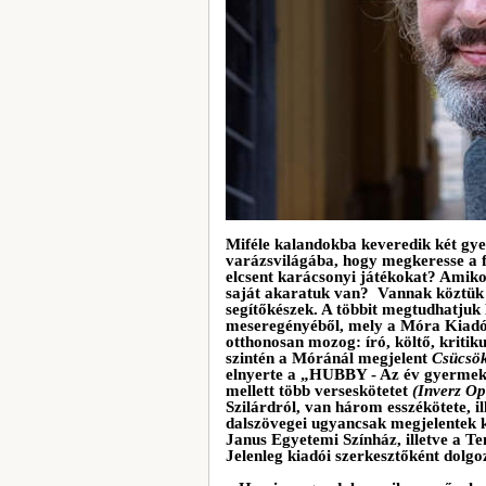
Miféle kalandokba keveredik két gye
varázsvilágába, hogy megkeresse a f
elcsent karácsonyi játékokat? Amikor
saját akaratuk van? Vannak köztük k
segítőkészek. A többit megtudhatjuk 
meseregényéből, mely a Móra Kiadón
otthonosan mozog: író, költő, kritiku
szintén a Móránál megjelent
Csücsök
elnyerte a „HUBBY - Az év gyermek
mellett több verseskötetet
(Inverz Op
Szilárdról, van három esszékötete, i
dalszövegei ugyancsak megjelentek k
Janus Egyetemi Színház, illetve a 
Jelenleg kiadói szerkesztőként dolgo