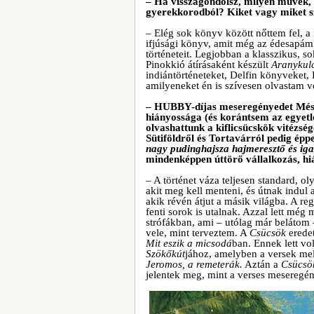
– Ha visszagondolsz, milyen művek,
gyerekkorodból? Kiket vagy miket sze
– Elég sok könyv között nőttem fel, 
ifjúsági könyv, amit még az édesapám
történeteit. Legjobban a klasszikus, s
Pinokkió átírásaként készült
Aranykul
indiántörténeteket, Delfin könyveket,
amilyeneket én is szívesen olvastam 
– HUBBY-díjas meseregényedet Mészá
hiányossága (és korántsem az egyetl
olvashattunk a kiflicsücskök vitézsé
Sütiföldről és Tortavárról pedig épp
nagy pudinghajsza hajmeresztő és igaz
mindenképpen úttörő vállalkozás, h
– A történet váza teljesen standard, o
akit meg kell menteni, és útnak indul 
akik révén átjut a másik világba. A r
fenti sorok is utalnak. Azzal lett mé
strófákban, ami – utólag már belátom
vele, mint terveztem. A
Csücsök
eredet
Mit eszik a micsodá
ban. Ennek lett v
Szökőkút
jához, amelyben a versek mell
Jeromos, a remeterák.
Aztán a
Csücsö
jelentek meg, mint a verses meseregén