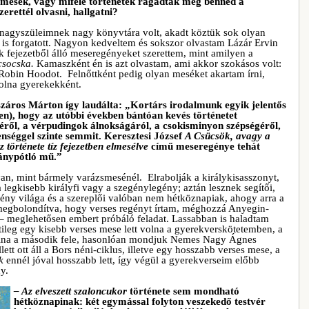
 mesék, vagy miféle történetek ragadtak meg benned a
rettél olvasni, hallgatni?
a nagyszüleimnek nagy könyvtára volt, akadt köztük sok olyan
 is forgatott. Nagyon kedveltem és sokszor olvastam Lázár Ervin
ok fejezetből álló meseregényeket szerettem, mint amilyen a
csocska.
Kamaszként én is azt olvastam, ami akkor szokásos volt:
 Robin Hoodot. Felnőttként pedig olyan meséket akartam írni,
volna gyerekekként.
ros Márton így laudálta: „Kortárs irodalmunk egyik jelentős
en), hogy az utóbbi években bántóan kevés történetet
géről, a vérpudingok álnokságáról, a csokisminyon szépségéről,
enséggel szinte semmit. Keresztesi József
A Csücsök, avagy a
 története tíz fejezetben elmesélve
című meseregénye tehát
iánypótló mű.”
lyan, mint bármely varázsmesénél. Elrabolják a királykisasszonyt,
a legkisebb királyfi vagy a szegénylegény; aztán lesznek segítői,
egény világa és a szereplői valóban nem hétköznapiak, ahogy arra a
g megbolondítva, hogy verses regényt írtam, méghozzá Anyegin-
 – meglehetősen embert próbáló feladat. Lassabban is haladtam
ileg egy kisebb verses mese lett volna a gyerekverskötetemben, a
olna a második fele, hasonlóan mondjuk Nemes Nagy Ágnes
ett ott áll a Bors néni-ciklus, illetve egy hosszabb verses mese, a
k
ennél jóval hosszabb lett, így végül a gyerekverseim előbb
y.
– Az elveszett szaloncukor
története sem mondható
hétköznapinak: két egymással folyton veszekedő testvér