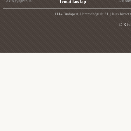
Az Agyagbiblia
A Könyv
Tematikus lap
1114 Budapest, Hamzsabégi út 31. | Kiss József
© Kis