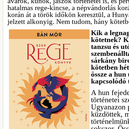
avarok, kunok, jászok történetei is, és pe
hatalmas rege-kincse, a népvándorlás ko
korán át a török időkön keresztül, a Huny
jelzett alkonyig. Nem tudom, hány kötetb
Kik a legna
kötetnek? K
tanzsu és ut
szembenállt
sárkány bi
kötetben hét
össze a hun
kapcsolódó t
A hun fejed
történetei s
Ugyanazon 
küzdöttek, 
történelmün
sokszor. Öss