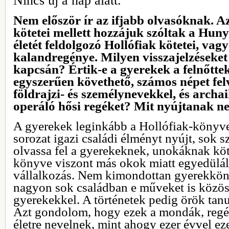
Nincs új a nap alatt.
Nem először ír az ifjabb olvasóknak. A
kötetei mellett hozzájuk szóltak a Hun
életét feldolgozó Hollófiak kötetei, vagy
kalandregénye. Milyen visszajelzéseket
kapcsán? Értik-e a gyerekek a felnőtt
egyszerűen követhető, számos népet fel
földrajzi- és személynevekkel, és archa
operáló hősi regéket? Mit nyújtanak n
A gyerekek leginkább a Hollófiak-könyve
sorozat igazi családi élményt nyújt, sok s
olvassa fel a gyerekeknek, unokáknak köte
könyve viszont más okok miatt egyedülá
vállalkozás. Nem kimondottan gyerekkö
nagyon sok családban e műveket is közös
gyerekekkel. A történetek pedig örök tan
Azt gondolom, hogy ezek a mondák, regé
életre nevelnek, mint ahogy ezer évvel eze