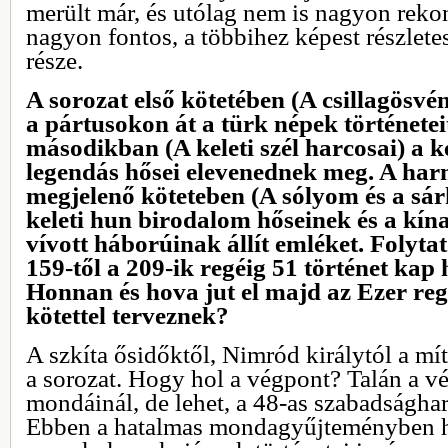
merült már, és utólag nem is nagyon rekon
nagyon fontos, a többihez képest részlet
része.
A sorozat első kötetében (A csillagösvén
a pártusokon át a türk népek történeteit 
másodikban (A keleti szél harcosai) a k
legendás hősei elevenednek meg. A har
megjelenő köteteben (A sólyom és a sá
keleti hun birodalom hőseinek és a kí
vívott háborúinak állít emléket. Folyta
159-től a 209-ik regéig 51 történet kap 
Honnan és hova jut el majd az Ezer r
kötettel terveznek?
A szkíta ősidőktől, Nimród királytól a mí
a sorozat. Hogy hol a végpont? Talán a v
mondáinál, de lehet, a 48-as szabadsághar
Ebben a hatalmas mondagyűjteményben h