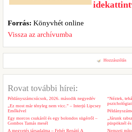
idekattin
Forrás:
Könyvhét online
Vissza az archívumba
Hozzászólás
Rovat további hírei:
Példányszámcsúcsok, 2026. második negyedév
“Néztek, tehá
pszichológiai
„Ez most már tényleg nem vicc.” – Interjú Lipcsey
Emőkével
Példányszámc
Egy morcos csukáról és egy bolondos sügérről –
„Járunk rabs
Gombos Tamás mesél
püspöknél és
A megvetés társadalma – Fehér Renátó A
Nemzeti míto