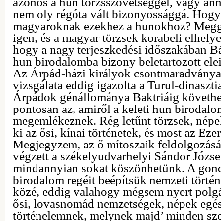
azonos a hun törzsszövetséggel, vagy ann
nem oly régóta vált bizonyossággá. Hogy
magyaroknak ezekhez a hunokhoz? Meg
igen, és a magyar törzsek korabeli elhelye
hogy a nagy terjeszkedési időszakában Bát
hun birodalomba bizony beletartozott elein
Az Árpád-házi királyok csontmaradványa
vizsgálata eddig igazolta a Turul-dinaszti
Árpádok génállománya Baktriáig követhető
pontosan az, amiről a keleti hun birodalom
megemlékeznek. Rég letűnt törzsek, nép
ki az ősi, kínai történetek, és most az Eze
Megjegyzem, az ő mítoszaik feldolgozásá
végzett a székelyudvarhelyi Sándor Józse
mindannyian sokat köszönhetünk. A gondo
birodalom regéit beépítsük nemzeti tört
közé, eddig valahogy mégsem nyert polgá
ősi, lovasnomád nemzetségek, népek egés
történelemnek, melynek majd’ minden sz