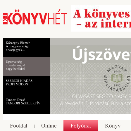
Kőszeghy Elemér
A magyarországi
ötvösjegyek...
Újszövetség
olvasást segítő
nagy betűkkel
SZERZŐI KIADÁS
PROFI MÓDON
Tandori Dezső
TANDORI SZUBJEKTÍV
Főoldal
Online
Folyóirat
Könyv