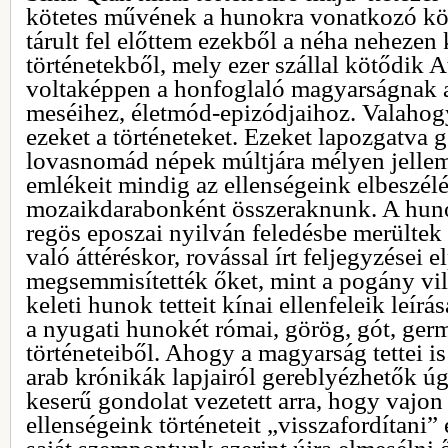
kötetes művének a hunokra vonatkozó köt
tárult fel előttem ezekből a néha nehezen
történetekből, mely ezer szállal kötődik A
voltaképpen a honfoglaló magyarságnak a
meséihez, életmód-epizódjaihoz. Valaho
ezeket a történeteket. Ezeket lapozgatva 
lovasnomád népek múltjára mélyen jelle
emlékeit mindig az ellenségeink elbeszélé
mozaikdarabonként összeraknunk. A huno
regös eposzai nyilván feledésbe merültek
való áttéréskor, rovással írt feljegyzései e
megsemmisítették őket, mint a pogány vil
keleti hunok tetteit kínai ellenfeleik leír
a nyugati hunokét római, görög, gót, ger
történeteiből. Ahogy a magyarság tettei is
arab krónikák lapjairól gereblyézhetők ú
keserű gondolat vezetett arra, hogy vajon
ellenségeink történeteit „visszafordítani” 