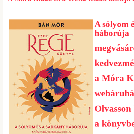
A sólyom é
háborúja
megvásár
kedvezmé
a Móra K
webáruhá
Olvasson 
a könyvbe