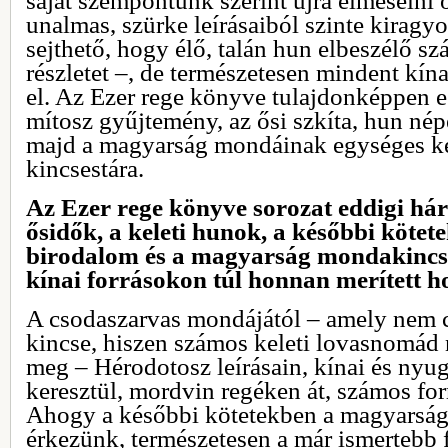
saját szempontunk szerint újra elmesélni 
unalmas, szürke leírásaiból szinte kiragyo
sejthető, hogy élő, talán hun elbeszélő sz
részletet –, de természetesen mindent kín
el. Az Ezer rege könyve tulajdonképpen 
mítosz gyűjtemény, az ősi szkíta, hun nép
majd a magyarság mondáinak egységes ker
kincsestára.
Az Ezer rege könyve sorozat eddigi há
ősidők, a keleti hunok, a későbbi kötet
birodalom és a magyarság mondakincsét
kínai forrásokon túl honnan merített 
A csodaszarvas mondájától – amely nem 
kincse, hiszen számos keleti lovasnomád 
meg – Hérodotosz leírásain, kínai és nyug
keresztül, mordvin regéken át, számos fo
Ahogy a későbbi kötetekben a magyarság
érkezünk, természetesen a már ismertebb f