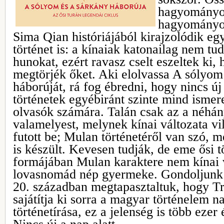
hagyományo
hagyomány
Sima Qian históriájából kirajzolódik e
történet is: a kínaiak katonailag nem tu
hunokat, ezért ravasz cselt eszeltek ki,
megtörjék őket. Aki elolvassa A sólyom
háborúját, rá fog ébredni, hogy nincs ú
történetek egyébiránt szinte mind isme
olvasók számára. Talán csak az a néhán
valamelyest, melynek kínai változata vil
futott be; Mulan történetéről van szó, m
is készült. Kevesen tudják, de eme ősi t
formájában Mulan karaktere nem kínai 
lovasnomád nép gyermeke. Gondoljunk 
20. században megtapasztaltuk, hogy T
sajátítja ki sorra a magyar történelem n
történetírása, ez a jelenség is több eze