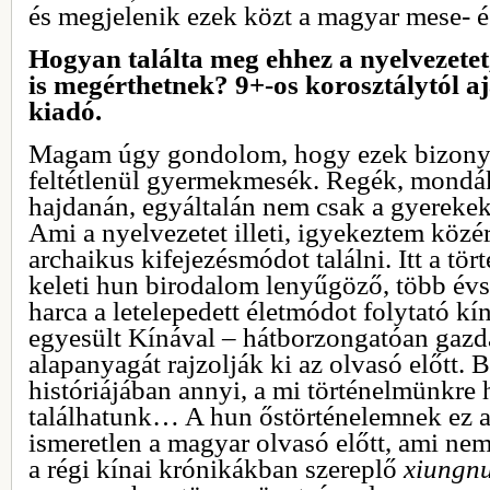
és megjelenik ezek közt a magyar mese-
Hogyan találta meg ehhez a nyelvezetet,
is megérthetnek? 9+-os korosztálytól aj
kiadó.
Magam úgy gondolom, hogy ezek bizony 
feltétlenül gyermekmesék. Regék, mondák
hajdanán, egyáltalán nem csak a gyereke
Ami a nyelvezetet illeti, igyekeztem közé
archaikus kifejezésmódot találni. Itt a tör
keleti hun birodalom lenyűgöző, több évs
harca a letelepedett életmódot folytató kí
egyesült Kínával – hátborzongatóan gazd
alapanyagát rajzolják ki az olvasó előtt. B
históriájában annyi, a mi történelmünkre
találhatunk… A hun őstörténelemnek ez a
ismeretlen a magyar olvasó előtt, ami nem
a régi kínai krónikákban szereplő
xiungn