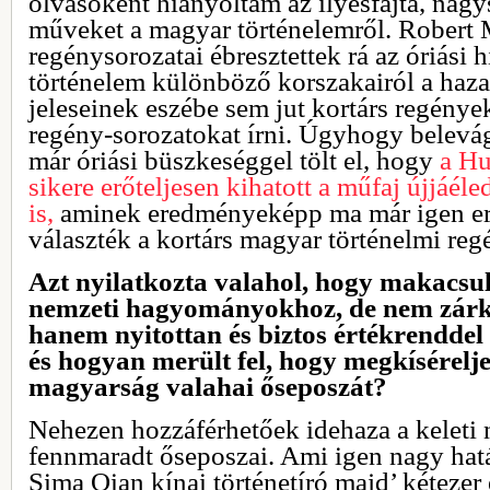
olvasóként hiányoltam az ilyesfajta, nag
műveket a magyar történelemről. Robert 
regénysorozatai ébresztettek rá az óriási
történelem különböző korszakairól a haza
jeleseinek eszébe sem jut kortárs regények
regény-sorozatokat írni. Úgyhogy belev
már óriási büszkeséggel tölt el, hogy
a Hu
sikere erőteljesen kihatott a műfaj újjáéle
is,
aminek eredményeképp ma már igen erő
választék a kortárs magyar történelmi reg
Azt nyilatkozta valahol, hogy makacsu
nemzeti hagyományokhoz, de nem zárkó
hanem nyitottan és biztos értékrenddel 
és hogyan merült fel, hogy megkísérelje
magyarság valahai őseposzát?
Nehezen hozzáférhetőek idehaza a kelet
fennmaradt őseposzai. Ami igen nagy hatás
Sima Qian kínai történetíró majd’ kétezer 