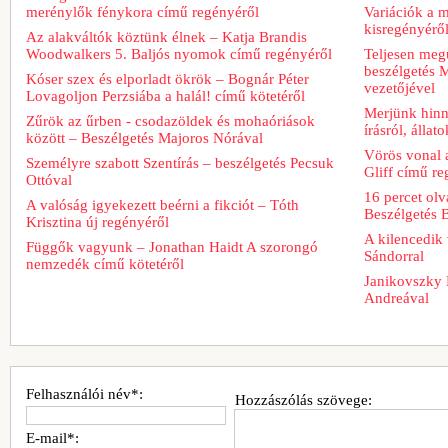
merénylők fénykora című regényéről
Variációk a m
kisregényérő
Az alakváltók köztünk élnek – Katja Brandis
Woodwalkers 5. Baljós nyomok című regényéről
Teljesen meg
beszélgetés M
Kóser szex és elporladt ökrök – Bognár Péter
vezetőjével
Lovagoljon Perzsiába a halál! című kötetéről
Merjünk hinn
Zűrök az űrben - csodazöldek és mohaóriások
írásról, álla
között – Beszélgetés Majoros Nórával
Vörös vonal 
Személyre szabott Szentírás – beszélgetés Pecsuk
Gliff című re
Ottóval
16 percet ol
A valóság igyekezett beérni a fikciót – Tóth
Beszélgetés 
Krisztina új regényéről
A kilencedik 
Függők vagyunk – Jonathan Haidt A szorongó
Sándorral
nemzedék című kötetéről
Janikovszky 
Andreával
Felhasználói név*:
Hozzászólás szövege:
E-mail*: