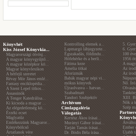
Könyvhét
Kontrolling elemek a...
5. Gye
Lapmargó lábjegyzete...
6. Gye
Kiss József Könyvkia...
Égszakadás, földindu...
100 éve 
Magyarországi ötvösj...
Hófehérke és a berli...
1956 öt
A magyar könyvgyűjtő...
Fátima keze
A magya
A magyar középkor kö...
Amelia titkai
Az irod
Magyar könyvlexikon
Aforizmák
Az irod
A hétfejű szeretet
Babák magyar népi vi...
Népszer
Révay Mór János emlé...
mókus könyvek
Nő. Író
Fantasy enciklopédia...
Újraolvasva – hatvan...
Olvasás
A Szent Lepel titkos...
Szabadmatt
Tankön
Assassinók
Tandori Szubjektív
XIII. B
A Tenger Katedrálisa...
Archívum
Nők a 
Ki kicsoda a magyar ...
Szép m
Címlapgaléria
Az elégedetlenség kö...
Partner
Érzéki ecset
Válogatás
Könyvhé
Máglyatűz
Kertész Ákos írásai...
Emlékezzünk Magyaror...
Átválto
Murányi Gábor írásai...
Könyvbölcső
Ember é
Tarján Tamás írásai...
Ártatlanok vére
Újabb t
Dr. Bódis Béla írása...