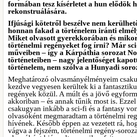
formában tesz kísérletet a hun elődök 
rekonstruálására.
Ifjúsági kötetről beszélve nem kerülhet
honnan fakad a történelem iránti elmél
Miket olvasott gyerekkorában és mikor
történelmi regényeket fog írni? Már sci-
műveiben – így a Kárpáthia sorozat N
történeteiben – nagy jelentőséget kapo
történelem, nem szólva a Hunyadi soroz
Meghatározó olvasmányélményeim csakug
kezdve vegyesen kerültek ki a fantasztiku
regények közül. A múlt és a jövő egyfor
akkoriban – és annak tűnik most is. Ezzel 
csakugyan inkább a sci-fi és a fantasy vo
olvasóként megmaradtam a történelmi reg
hívének. Később éppen az vezetett rá, ho
vágva a fejszém, történelmi regény-soroza