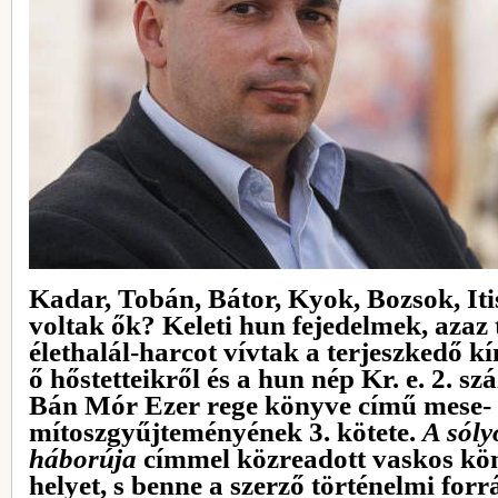
Kadar, Tobán, Bátor, Kyok, Bozsok, Iti
voltak ők? Keleti hun fejedelmek, azaz
élethalál-harcot vívtak a terjeszkedő 
ő hőstetteikről és a hun nép Kr. e. 2. sz
Bán Mór Ezer rege könyve című mese- 
mítoszgyűjteményének 3. kötete.
A sóly
háborúja
címmel közreadott vaskos kön
helyet, s benne a szerző történelmi for