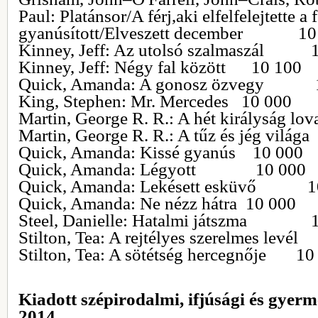
Paul: Platánsor/A férj,aki elfelfelejtette a
gyanúsított/Elveszett december 10
Kinney, Jeff: Az utolsó szalmaszál 
Kinney, Jeff: Négy fal között 10 100
Quick, Amanda: A gonosz özvegy 
King, Stephen: Mr. Mercedes 10 000
Martin, George R. R.: A hét királyság 
Martin, George R. R.: A tűz és jég 
Quick, Amanda: Kissé gyanús 10 000
Quick, Amanda: Légyott 10 000
Quick, Amanda: Lekésett esküvő 1
Quick, Amanda: Ne nézz hátra 10 000
Steel, Danielle: Hatalmi játszma 1
Stilton, Tea: A rejtélyes szerelmes 
Stilton, Tea: A sötétség hercegnője 10
Kiadott szépirodalmi, ifjúsági és gyer
2014