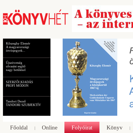
Kőszeghy Elemér
A magyarországi
ötvösjegyek...
Újszövetség
olvasást segítő
nagy betűkkel
SZERZŐI KIADÁS
PROFI MÓDON
Tandori Dezső
TANDORI SZUBJEKTÍV
Főoldal
Online
Folyóirat
Könyv