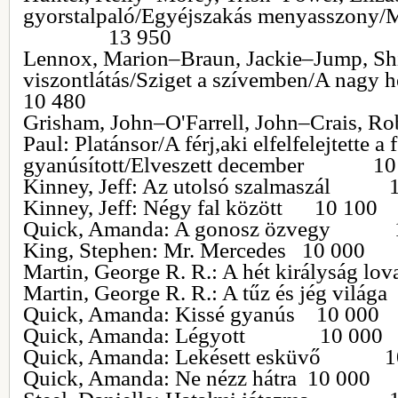
gyorstalpaló/Egyéjszakás menyasszony/
13 950
Lennox, Marion–Braun, Jackie–Jump, Shi
viszontlátás/Sziget a szívemben/A n
10 480
Grisham, John–O'Farrell, John–Crais, Ro
Paul: Platánsor/A férj,aki elfelfelejtette a
gyanúsított/Elveszett december 10
Kinney, Jeff: Az utolsó szalmaszál 
Kinney, Jeff: Négy fal között 10 100
Quick, Amanda: A gonosz özvegy 
King, Stephen: Mr. Mercedes 10 000
Martin, George R. R.: A hét királyság 
Martin, George R. R.: A tűz és jég 
Quick, Amanda: Kissé gyanús 10 000
Quick, Amanda: Légyott 10 000
Quick, Amanda: Lekésett esküvő 1
Quick, Amanda: Ne nézz hátra 10 000