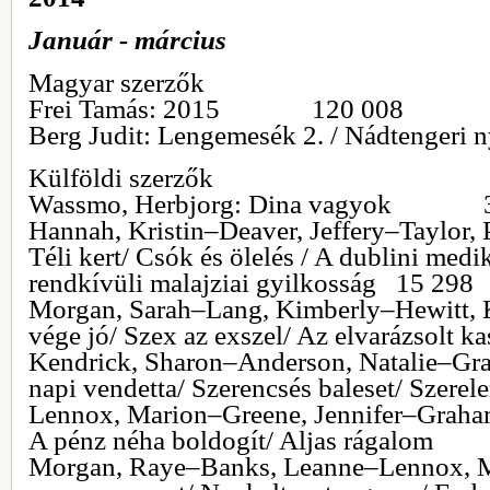
Január - március
Magyar szerzők
Frei Tamás: 2015 120 008
Berg Judit: Lengemesék 2. / Nádtengeri
Külföldi szerzők
Wassmo, Herbjorg: Dina vagyok 3
Hannah, Kristin–Deaver, Jeffery–Taylor, 
Téli kert/ Csók és ölelés / A dublini medi
rendkívüli malajziai gyilkosság 15 298
Morgan, Sarah–Lang, Kimberly–Hewitt, K
vége jó/ Szex az exszel/ Az elvarázsolt
Kendrick, Sharon–Anderson, Natalie–Gra
napi vendetta/ Szerencsés baleset/ Szer
Lennox, Marion–Greene, Jennifer–Graha
A pénz néha boldogít/ Aljas rágal
Morgan, Raye–Banks, Leanne–Lennox, Ma