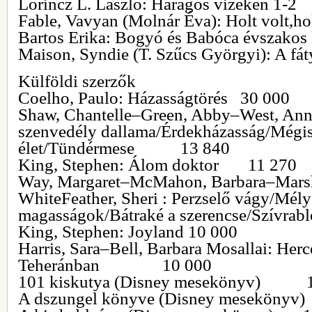
Lőrincz L. László: Haragos vizeken 1-2
Fable, Vavyan (Molnár Éva): Holt volt,
Bartos Erika: Bogyó és Babóca évszakos
Maison, Syndie (T. Szűcs Györgyi): A 
Külföldi szerzők
Coelho, Paulo: Házasságtörés 30 000
Shaw, Chantelle–Green, Abby–West, Anni
szenvedély dallama/Érdekházasság/Mégis
élet/Tündérmese 13 840
King, Stephen: Álom doktor 11 270
Way, Margaret–McMahon, Barbara–Marsh
WhiteFeather, Sheri : Perzselő vágy/Mély
magasságok/Bátraké a szerencse/Szívr
King, Stephen: Joyland 10 000
Harris, Sara–Bell, Barbara Mosallai: Her
Teheránban 10 000
101 kiskutya (Disney mesekönyv) 1
A dszungel könyve (Disney mesekö