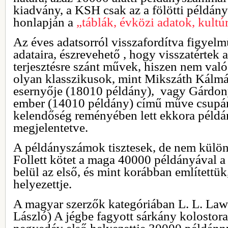
kiadvány, a KSH csak az a fölötti példán
honlapján a
„táblák, évközi adatok, kultú
Az éves adatsorról visszafordítva figyel
adataira, észrevehető , hogy visszatértek a 
terjesztésre szánt művek, hiszen nem val
olyan klasszikusok, mint Mikszáth Kálmá
esernyője (18010 példány), vagy Gárdony
ember (14010 példány) című műve csupán
kelendőség reményében lett ekkora péld
megjelentetve.
A példányszámok tisztesek, de nem külö
Follett kötet a maga 40000 példányával a
belül az első, és mint korábban említettü
helyezettje.
A magyar szerzők kategóriában L. L. Law
László) A jégbe fagyott sárkány kolostor