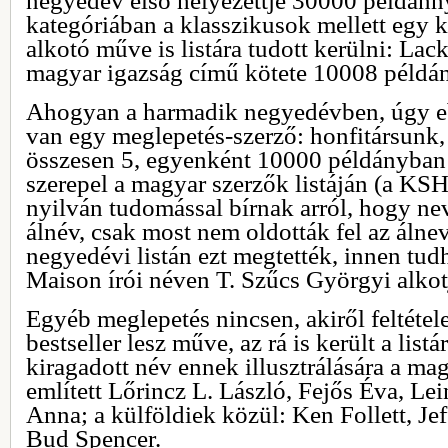
negyedév első helyezettje 30000 példánn
kategóriában a klasszikusok mellett egy 
alkotó műve is listára tudott kerülni: La
magyar igazság című kötete 10008 példán
Ahogyan a harmadik negyedévben, úgy e
van egy meglepetés-szerző: honfitársunk,
összesen 5, egyenként 10000 példányban 
szerepel a magyar szerzők listáján (a KSH 
nyilván tudomással bírnak arról, hogy nev
álnév, csak most nem oldották fel az álne
negyedévi listán ezt megtették, innen tu
Maison írói néven T. Szűcs Györgyi alkot
Egyéb meglepetés nincsen, akiről feltétel
bestseller lesz műve, az rá is került a lis
kiragadott név ennek illusztrálására a ma
említett Lőrincz L. László, Fejős Éva, Le
Anna; a külföldiek közül: Ken Follett, J
Bud Spencer.