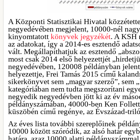
A Központi Statisztikai Hivatal közzétett
negyedévében megjelent, 10000-nél nag
kinyomtatott
könyvek jegyzékét
. A KSH 
az adatokat, így a 2014-es esztendő adatso
vált. Megállapíthatjuk az esztendő „abszol
most csak 2014 első helyezettjét „hirdetj
negyedévében, 120008 példányban jelent
helyezettje, Frei Tamás 2015 című kaland
sikerkönyvet sem „magyar szerző”, sem „
kategóriában nem tudta megszorítani egy
negyedik negyedévben jött ki az év más
példányszámában, 40000-ben Ken Follet
küszöbén című regénye, az Évszázad-triló
Az éves lista további szereplőinek péld
10000 között szóródik, az alsó határ egybe
határa, azaz 10000 alatti példányszámmal 