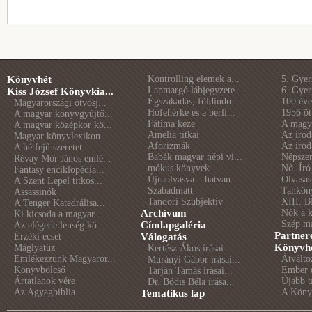
Könyvhét
Kontrolling elemek a...
5. Gye
Lapmargó lábjegyzete...
6. Gye
Kiss József Könyvkia...
Égszakadás, földindu...
100 éve 
Magyarországi ötvösj...
Hófehérke és a berli...
1956 öt
A magyar könyvgyűjtő...
Fátima keze
A magya
A magyar középkor kö...
Amelia titkai
Az irod
Magyar könyvlexikon
Aforizmák
Az irod
A hétfejű szeretet
Babák magyar népi vi...
Népszer
Révay Mór János emlé...
mókus könyvek
Nő. Író
Fantasy enciklopédia...
Újraolvasva – hatvan...
Olvasás
A Szent Lepel titkos...
Szabadmatt
Tankön
Assassinók
Tandori Szubjektív
XIII. B
A Tenger Katedrálisa...
Archívum
Nők a 
Ki kicsoda a magyar ...
Szép m
Címlapgaléria
Az elégedetlenség kö...
Partner
Érzéki ecset
Válogatás
Könyvhé
Máglyatűz
Kertész Ákos írásai...
Emlékezzünk Magyaror...
Átválto
Murányi Gábor írásai...
Könyvbölcső
Ember é
Tarján Tamás írásai...
Ártatlanok vére
Újabb t
Dr. Bódis Béla írása...
Az Agyagbiblia
A Könyv
Tematikus lap