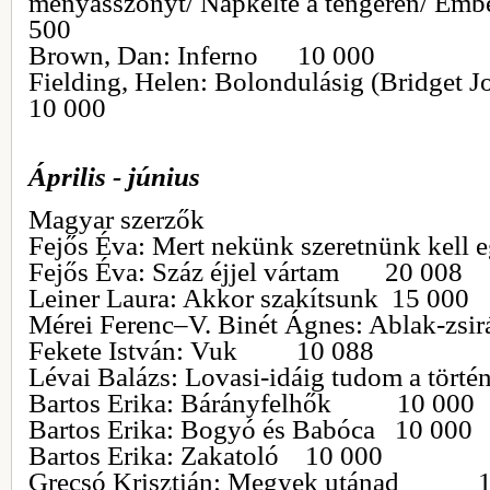
menyasszonyt/ Napkelte a tengeren
500
Brown, Dan: Inferno 10 000
Fielding, Helen: Bolondulásig (Brid
10 000
Április - június
Magyar szerzők
Fejős Éva: Mert nekünk szeretnünk k
Fejős Éva: Száz éjjel vártam 20 008
Leiner Laura: Akkor szakítsunk 15 000
Mérei Ferenc–V. Binét Ágnes: Ablak-z
Fekete István: Vuk 10 088
Lévai Balázs: Lovasi-idáig tudom a tört
Bartos Erika: Bárányfelhők 10 000
Bartos Erika: Bogyó és Babóca 10 000
Bartos Erika: Zakatoló 10 000
Grecsó Krisztián: Megyek utánad 1