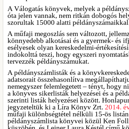
A Válogatás könyvek, melyek a példánysz
óta jelen vannak, nem ritkán dobogós hely
szorultak 15000 alatti példányszámaikkal
A műfaji megoszlás sem változott, jellem
könnyedebb alkotásai és a gyermek- és i
esélyesek olyan kereskedelmi-értékesítési
indokolttá teszi, hogy egyszeri nyomtatá
tervezzék példányszámukat.
A példányszámlisták és a könyvkereskedel
adatsorait összehasonlítva megállapíthatj
nemegyszer felemlegetett – tényt, hogy n
a könyves sikerlisták helyezései és a pé
szerinti listák helyezései között. Honla
jegyzeteltük ki a Líra Könyv Zrt.
2014. évi
műfaji különbségtétel nélküli 15-ös listá
példányszámlista könyvei közül Ken Foll
küszöbén, és Leiner Laura Késtél című köt