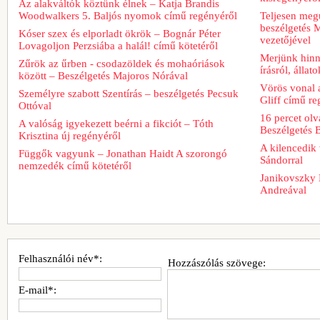
Az alakváltók köztünk élnek – Katja Brandis
Woodwalkers 5. Baljós nyomok című regényéről
Teljesen meg
beszélgetés M
Kóser szex és elporladt ökrök – Bognár Péter
vezetőjével
Lovagoljon Perzsiába a halál! című kötetéről
Merjünk hinn
Zűrök az űrben - csodazöldek és mohaóriások
írásról, álla
között – Beszélgetés Majoros Nórával
Vörös vonal 
Személyre szabott Szentírás – beszélgetés Pecsuk
Gliff című re
Ottóval
16 percet ol
A valóság igyekezett beérni a fikciót – Tóth
Beszélgetés 
Krisztina új regényéről
A kilencedik 
Függők vagyunk – Jonathan Haidt A szorongó
Sándorral
nemzedék című kötetéről
Janikovszky 
Andreával
Felhasználói név*:
Hozzászólás szövege:
E-mail*: