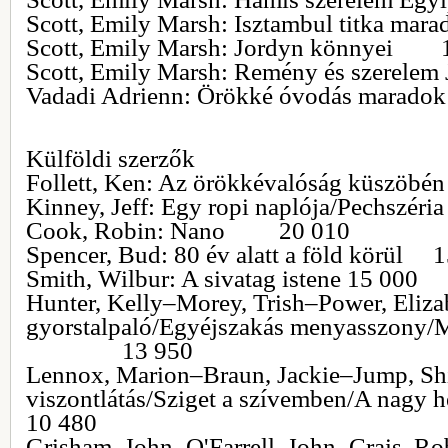
Scott, Emily Marsh: Isztambul titka
Scott, Emily Marsh: Jordyn könnyei 
Scott, Emily Marsh: Remény és szerel
Vadadi Adrienn: Örökké óvodás mar
Külföldi szerzők
Follett, Ken: Az örökkévalóság küs
Kinney, Jeff: Egy ropi naplója/Pechs
Cook, Robin: Nano 20 010
Spencer, Bud: 80 év alatt a föld körül 
Smith, Wilbur: A sivatag istene 15 000
Hunter, Kelly–Morey, Trish–Power, Eliza
gyorstalpaló/Egyéjszakás menyasszony/
13 950
Lennox, Marion–Braun, Jackie–Jump, Shi
viszontlátás/Sziget a szívemben/A n
10 480
Grisham, John–O'Farrell, John–Crais, Ro