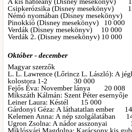
A kis hableány (Disney mesekönyv) 1
Csipkerózsika (Disney mesekönyv) 1
Némó nyomában (Disney mesekön
Pinokkió (Disney mesekönyv) 10 000
Verdák (Disney mesekönyv) 10 000
Verdák 2. (Disney mesekönyv) 10 000
Október - december
Magyar szerzők
L. L. Lawrence (Lőrincz L. László): A jég
kolostora 1-2 30 000
Fejős Éva: November lánya 20 008
Mikszáth Kálmán: Szent Péter esern
Leiner Laura: Késtél 15 000
Gárdonyi Géza: A láthatatlan ember 1
Kelemen Anna: A nép szolgálatában 1
Ugron Zsolna: A nádor asszonyai 
Miklósvári Magdolna: Karácsony kis gu