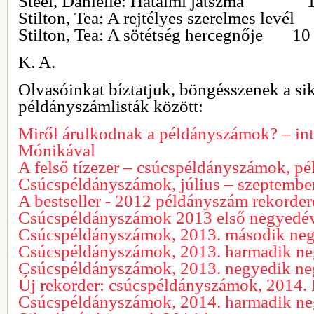
Steel, Danielle: Hatalmi játszma 1
Stilton, Tea: A rejtélyes szerelmes 
Stilton, Tea: A sötétség hercegnője 10
K. A.
Olvasóinkat bíztatjuk, böngésszenek a sik
példányszámlisták között:
Miről árulkodnak a példányszámok? – int
Mónikával
A felső tízezer – csúcspéldányszámok, 
Csúcspéldányszámok, július – szeptembe
A bestseller - 2012 példányszám rekorder
Csúcspéldányszámok 2013 első negyedé
Csúcspéldányszámok, 2013. második ne
Csúcspéldányszámok, 2013. harmadik n
Csúcspéldányszámok, 2013. negyedik n
Új rekorder: csúcspéldányszámok, 2014. I
Csúcspéldányszámok, 2014. harmadik n