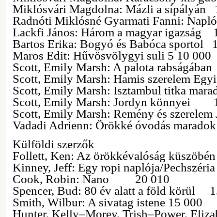
Miklósvári Magdolna: Mázli a sípályán 
Radnóti Miklósné Gyarmati Fanni: Nap
Lackfi János: Három a magyar igazság 
Bartos Erika: Bogyó és Babóca sportol 
Maros Edit: Hűvösvölygyi suli 5 10 000
Scott, Emily Marsh: A palota rabsá
Scott, Emily Marsh: Hamis szerelem
Scott, Emily Marsh: Isztambul titka
Scott, Emily Marsh: Jordyn könnyei 
Scott, Emily Marsh: Remény és szerel
Vadadi Adrienn: Örökké óvodás mar
Külföldi szerzők
Follett, Ken: Az örökkévalóság küs
Kinney, Jeff: Egy ropi naplója/Pechs
Cook, Robin: Nano 20 010
Spencer, Bud: 80 év alatt a föld körül 
Smith, Wilbur: A sivatag istene 15 000
Hunter, Kelly–Morey, Trish–Power, Eliza