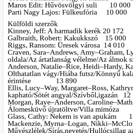
Maros Edit: Hűvösvölgyi suli 10 000
Parti Nagy Lajos: Fülkeufória 10 000
Külföldi szerzők
Kinney, Jeff: A harmadik kerék 20 172
Galbraith, Robert: Kakukkszó 15 000
Riggs, Ransom: Üresek városa 14 010
Craven, Sara–Andrews, Amy–Graham, Lyn
oldala/Az ártatlanság vélelme/Az álmok s
Anderson, Natalie–Rice, Heidi–Hardy, Ka
Olthatatlan vágy/Hiába futsz/Könnyű ka
érintése 13 890
Ellis, Lucy–Way, Margaret–Ross, Kathry
kapható/Sötét angyal/Szívből,igazán 12
Morgan, Raye–Anderson, Caroline–Mathe
Álomesküvő újratöltve/Villa mimóza
Glass, Cathy: Nekem is van apukám 1
Mackenzie, Myrna–Logan, Nikki–McClon
Művészlélek/Sírás,nevetés/Hullócs