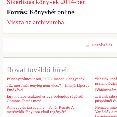
Sikerlistás könyvek 2014-ben
Forrás:
Könyvhét online
Vissza az archívumba
Hozzászólás
Rovat további hírei:
Példányszámcsúcsok, 2026. második negyedév
“Néztek, tehá
pszichológiai
„Ez most már tényleg nem vicc.” – Interjú Lipcsey
Emőkével
Példányszámc
Egy morcos csukáról és egy bolondos sügérről –
„Járunk rabs
Gombos Tamás mesél
püspöknél és
A megvetés társadalma – Fehér Renátó A
Nemzeti míto
merénylők fénykora című regényéről
Variációk a m
kisregényérő