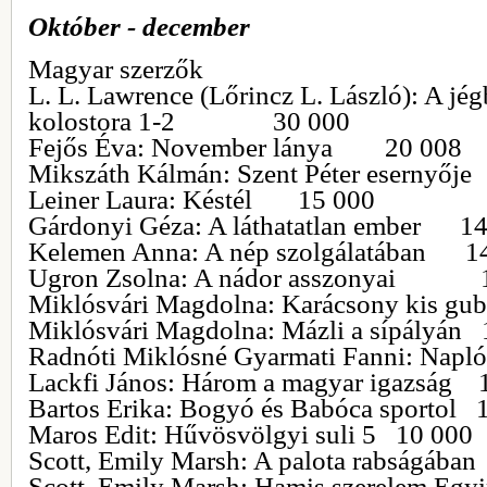
Október - december
Magyar szerzők
L. L. Lawrence (Lőrincz L. László): A jég
kolostora 1-2 30 000
Fejős Éva: November lánya 20 008
Mikszáth Kálmán: Szent Péter esern
Leiner Laura: Késtél 15 000
Gárdonyi Géza: A láthatatlan ember 1
Kelemen Anna: A nép szolgálatában 1
Ugron Zsolna: A nádor asszonyai 
Miklósvári Magdolna: Karácsony kis gu
Miklósvári Magdolna: Mázli a sípályán 
Radnóti Miklósné Gyarmati Fanni: Nap
Lackfi János: Három a magyar igazság 
Bartos Erika: Bogyó és Babóca sportol 
Maros Edit: Hűvösvölgyi suli 5 10 000
Scott, Emily Marsh: A palota rabsá
Scott, Emily Marsh: Hamis szerelem