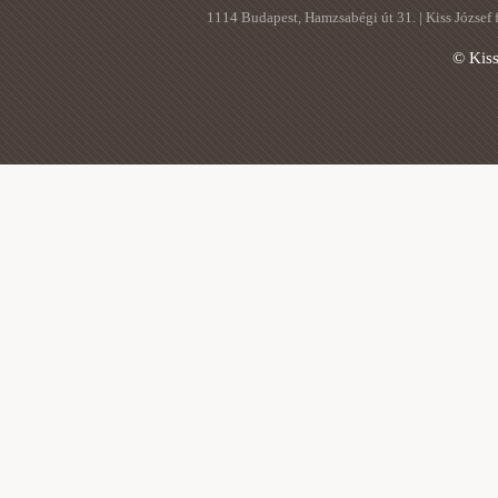
1114 Budapest, Hamzsabégi út 31. | Kiss József
© Kis