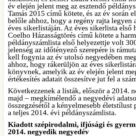
év elején jelent meg az esztendő példánys
Tamás 2015 című kötete, és az év során e
belőle ahhoz, hogy a regény rajta legyen
éves sikerlistáján. Az éves sikerlista első
Coelho Házasságtörés című kötete a har
példányszámlista első helyezettje volt 3
jelenség az időtényező szerepére is rámut
kell fogynia az év utolsó negyedében me
ahhoz, hogy rákerüljön az éves sikerlistár
könyvnek, amelyik az év elején jelent meg
értékesítés adatait összesítve jut fel a szá
Következzenek a listák, először a 2014. 
majd – megkímélendő a negyedévi adatso
összegzésétől a kényelmesebb életstílust 
a teljes 2014. évi példányszámlista.
Kiadott szépirodalmi, ifjúsági és gyer
2014. negyedik negyedév