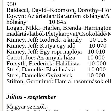
950
Baldacci, David–Koomson, Dorothy–Hor
Eowyn: Az ártatlan/Barátnőm kislánya/A 
hóleány 10 845
Logan, Nikki–Harlen, Brenda–Harrington
madártávlatból/Pletykarovat/Csokolád
Kinney, Jeff: Rodrick, a király 10 118
Kinney, Jeff: Kutya egy idő 10 070
Kinney, Jeff: Egy ropi naplója 10 010
Carrot, Joe: Az árnyak háza 10 000
Forsyth, Frederick: Halállista 10 000
Steel, Danielle: Első látásra 10 000
Steel, Danielle: Győztesek 10 000
Stilton, Geronimo: Harc a hasonmások 
Július - szeptember
Magyar szerzők