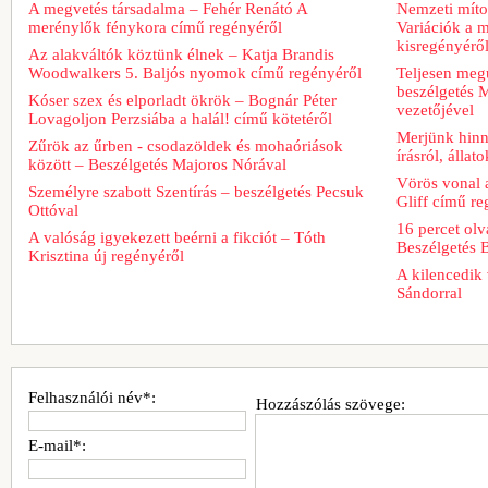
A megvetés társadalma – Fehér Renátó A
Nemzeti míto
merénylők fénykora című regényéről
Variációk a m
kisregényérő
Az alakváltók köztünk élnek – Katja Brandis
Woodwalkers 5. Baljós nyomok című regényéről
Teljesen meg
beszélgetés M
Kóser szex és elporladt ökrök – Bognár Péter
vezetőjével
Lovagoljon Perzsiába a halál! című kötetéről
Merjünk hinn
Zűrök az űrben - csodazöldek és mohaóriások
írásról, álla
között – Beszélgetés Majoros Nórával
Vörös vonal 
Személyre szabott Szentírás – beszélgetés Pecsuk
Gliff című re
Ottóval
16 percet ol
A valóság igyekezett beérni a fikciót – Tóth
Beszélgetés 
Krisztina új regényéről
A kilencedik 
Sándorral
Felhasználói név*:
Hozzászólás szövege:
E-mail*: