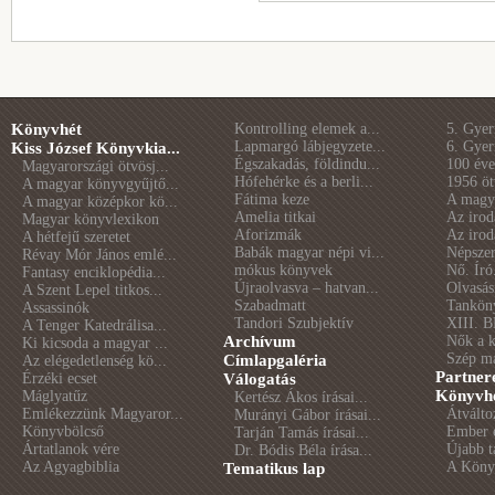
Könyvhét
Kontrolling elemek a...
5. Gye
Lapmargó lábjegyzete...
6. Gye
Kiss József Könyvkia...
Égszakadás, földindu...
100 éve 
Magyarországi ötvösj...
Hófehérke és a berli...
1956 öt
A magyar könyvgyűjtő...
Fátima keze
A magya
A magyar középkor kö...
Amelia titkai
Az irod
Magyar könyvlexikon
Aforizmák
Az irod
A hétfejű szeretet
Babák magyar népi vi...
Népszer
Révay Mór János emlé...
mókus könyvek
Nő. Író
Fantasy enciklopédia...
Újraolvasva – hatvan...
Olvasás
A Szent Lepel titkos...
Szabadmatt
Tankön
Assassinók
Tandori Szubjektív
XIII. B
A Tenger Katedrálisa...
Archívum
Nők a 
Ki kicsoda a magyar ...
Szép m
Címlapgaléria
Az elégedetlenség kö...
Partner
Érzéki ecset
Válogatás
Könyvhé
Máglyatűz
Kertész Ákos írásai...
Emlékezzünk Magyaror...
Átválto
Murányi Gábor írásai...
Könyvbölcső
Ember é
Tarján Tamás írásai...
Ártatlanok vére
Újabb t
Dr. Bódis Béla írása...
Az Agyagbiblia
A Könyv
Tematikus lap