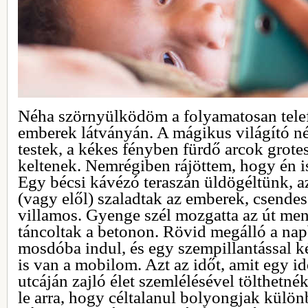
Néha szörnyülködöm a folyamatosan tele
emberek látványán. A mágikus világító né
testek, a kékes fényben fürdő arcok grot
keltenek. Nemrégiben rájöttem, hogy én 
Egy bécsi kávézó teraszán üldögéltünk, a
(vagy elől) szaladtak az emberek, csendes
villamos. Gyenge szél mozgatta az út ment
táncoltak a betonon. Rövid megálló a na
mosdóba indul, és egy szempillantással 
is van a mobilom. Azt az időt, amit egy i
utcáján zajló élet szemlélésével tölthetné
le arra, hogy céltalanul bolyongjak külön