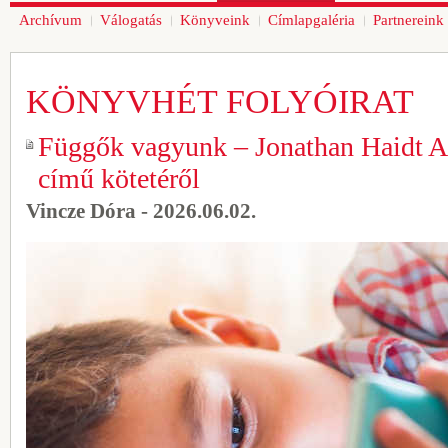
Archívum
Válogatás
Könyveink
Címlapgaléria
Partnereink
KÖNYVHÉT FOLYÓIRAT
Függők vagyunk – Jonathan Haidt 
című kötetéről
Vincze Dóra - 2026.06.02.