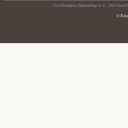
1114 Budapest, Hamzsabégi út 31. | Kiss József
© Kis