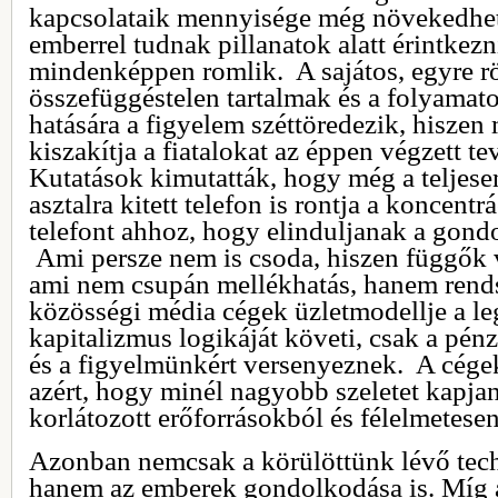
kapcsolataik mennyisége még növekedhet 
emberrel tudnak pillanatok alatt érintkez
mindenképpen romlik. A sajátos, egyre rö
összefüggéstelen tartalmak és a folyamato
hatására a figyelem széttöredezik, hiszen
kiszakítja a fiatalokat az éppen végzett t
Kutatások kimutatták, hogy még a teljesen
asztalra kitett telefon is rontja a koncentrá
telefont ahhoz, hogy elinduljanak a gond
Ami persze nem is csoda, hiszen függők
ami nem csupán mellékhatás, hanem rends
közösségi média cégek üzletmodellje a 
kapitalizmus logikáját követi, csak a pén
és a figyelmünkért versenyeznek. A cég
azért, hogy minél nagyobb szeletet kapja
korlátozott erőforrásokból és félelmetese
Azonban nemcsak a körülöttünk lévő tech
hanem az emberek gondolkodása is. Míg a