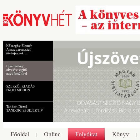
Kőszeghy Elemér
A magyarországi
ötvösjegyek...
Újszövetség
olvasást segítő
nagy betűkkel
SZERZŐI KIADÁS
PROFI MÓDON
Tandori Dezső
TANDORI SZUBJEKTÍV
Főoldal
Online
Folyóirat
Könyv