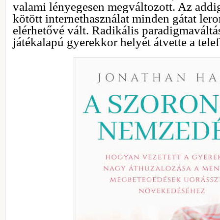
valami lényegesen megváltozott. Az addig
kötött internethasználat minden gátat lero
elérhetővé vált. Radikális paradigmavált
játékalapú gyerekkor helyét átvette a tel