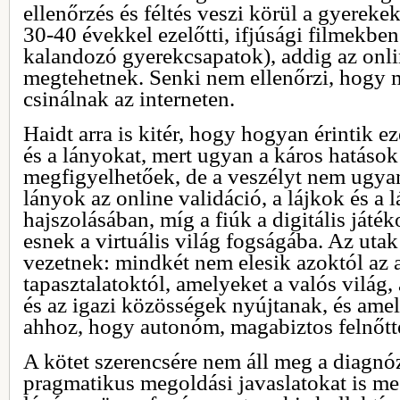
ellenőrzés és féltés veszi körül a gyereke
30-40 évekkel ezelőtti, ifjúsági filmekben
kalandozó gyerekcsapatok), addig az onli
megtehetnek. Senki nem ellenőrzi, hogy m
csinálnak az interneten.
Haidt arra is kitér, hogy hogyan érintik e
és a lányokat, mert ugyan a káros hatáso
megfigyelhetőek, de a veszélyt nem ugyan
lányok az online validáció, a lájkok és a 
hajszolásában, míg a fiúk a digitális játék
esnek a virtuális világ fogságába. Az ut
vezetnek: mindkét nem elesik azoktól az 
tapasztalatoktól, amelyeket a valós világ,
és az igazi közösségek nyújtanak, és ame
ahhoz, hogy autonóm, magabiztos felnőtt
A kötet szerencsére nem áll meg a diagnóz
pragmatikus megoldási javaslatokat is m