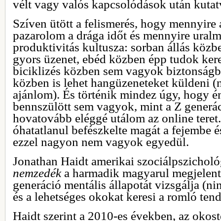
vélt vagy valós kapcsolódások után kutat
Szíven ütött a felismerés, hogy mennyire
pazarolom a drága időt és mennyire uralma 
produktivitás kultusza: sorban állás közb
gyors üzenet, ebéd közben épp tudok kere
biciklizés közben sem vagyok biztonságb
közben is lehet hangüzeneteket küldeni (
ajánlom). És történik mindez úgy, hogy én
bennszülött sem vagyok, mint a Z generác
hovatovább eléggé utálom az online tere
óhatatlanul befészkelte magát a fejembe és
ezzel nagyon nem vagyok egyedül.
Jonathan Haidt amerikai szociálpszicholó
nemzedék
a harmadik magyarul megjelent 
generáció mentális állapotát vizsgálja (ni
és a lehetséges okokat keresi a romló ten
Haidt szerint a 2010-es években, az okost