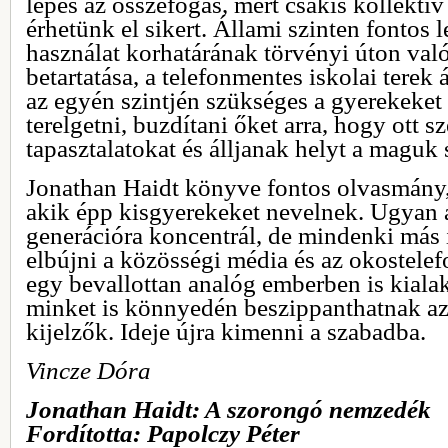
lépés az összefogás, mert csakis kollektív
érhetünk el sikert. Állami szinten fontos
használat korhatárának törvényi úton val
betartatása, a telefonmentes iskolai terek 
az egyén szintjén szükséges a gyerekeket a
terelgetni, buzdítani őket arra, hogy ott s
tapasztalatokat és álljanak helyt a maguk 
Jonathan Haidt könyve fontos olvasmány
akik épp kisgyerekeket nevelnek. Ugyan 
generációra koncentrál, de mindenki más i
elbújni a közösségi média és az okostelef
egy bevallottan analóg emberben is kiala
minket is könnyedén beszippanthatnak az
kijelzők. Ideje újra kimenni a szabadba.
Vincze Dóra
Jonathan Haidt: A szorongó nemzedék
Fordította: Papolczy Péter