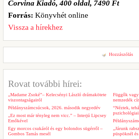
Corvina Kiadó, 400 oldal, 7490 Ft
Forrás:
Könyvhét online
Vissza a hírekhez
Hozzászólás
Rovat további hírei:
„Madame Zsoké”– Kelecsényi László drámakötete
Függők vagyu
viszontagságairól
nemzedék cím
Példányszámcsúcsok, 2026. második negyedév
“Néztek, tehá
pszichológiai
„Ez most már tényleg nem vicc.” – Interjú Lipcsey
Emőkével
Példányszámc
Egy morcos csukáról és egy bolondos sügérről –
„Járunk rabs
Gombos Tamás mesél
püspöknél és