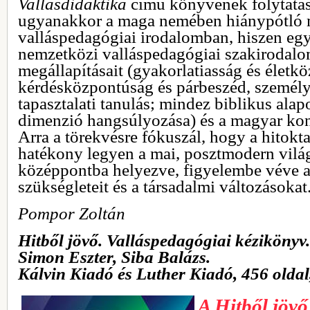
Vallásdidaktika
című könyvének folytatás
ugyanakkor a maga nemében hiánypótló 
valláspedagógiai irodalomban, hiszen egy
nemzetközi valláspedagógiai szakirodalo
megállapításait (gyakorlatiasság és életkö
kérdésközpontúság és párbeszéd, személ
tapasztalati tanulás; mindez biblikus ala
dimenzió hangsúlyozása) és a magyar kont
Arra a törekvésre fókuszál, hogy a hitokta
hatékony legyen a mai, posztmodern világ
középpontba helyezve, figyelembe véve a
szükségleteit és a társadalmi változásokat
Pompor Zoltán
Hitből jövő. Valláspedagógiai kézikönyv.
Simon Eszter, Siba Balázs.
Kálvin Kiadó és Luther Kiadó, 456 oldal
A Hitből jövő