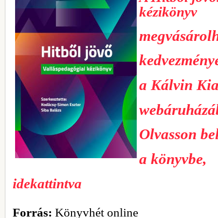
kézikönyv
megvásárol
kedvezménye
a Kálvin Ki
webáruházá
Olvasson be
a könyvbe,
idekattintva
Forrás:
Könyvhét online