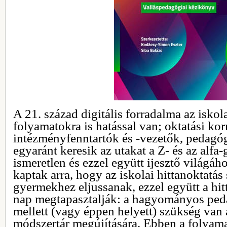
A 21. század digitális forradalma az iskol
folyamatokra is hatással van; oktatási ko
intézményfenntartók és -vezetők, pedagó
egyaránt keresik az utakat a Z- és az alfa
ismeretlen és ezzel együtt ijesztő világáh
kaptak arra, hogy az iskolai hittanoktatá
gyermekhez eljussanak, ezzel együtt a hit
nap megtapasztalják: a hagyományos ped
mellett (vagy éppen helyett) szükség van 
módszertár megújítására. Ebben a folyama