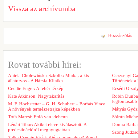
Vissza az archívumba
Hozzászólás
Rovat további hírei:
Aniela Cholewińska-Szkolik: Minka, a kis
Gerzsenyi Gab
állatorvos - A Hársfa Klinika
Történetek a
Cecilie Enger: A fehér térkép
Ecsédi Orsoly
Kate Atkinson: Nagytakarítás
Robin Dunbar
legfontosabb 
M. F. Hochstetter – G. H. Schubert – Borbás Vince:
A növények természetrajza képekben
Mátyás Győz
Tóth Marcsi: Erdő van idebenn
Sólrún Michel
Lénárt Tibor: Akiket eleve kiválasztott. A
Donna Barba
predestinációról megnyugtatóan
Szong Judzso
Zalka Csenge Virág: Kié az aranyalma? Rövid