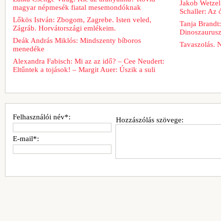
Jakob Wetzel
magyar népmesék fiatal mesemondóknak
Schaller: Az
Lőkös István: Zbogom, Zagrebe. Isten veled,
Tanja Brandt
Zágráb. Horvátországi emlékeim.
Dinoszaurus
Deák András Miklós: Mindszenty bíboros
Tavaszolás. 
menedéke
Alexandra Fabisch: Mi az az idő? – Cee Neudert:
Eltűntek a tojások! – Margit Auer: Úszik a suli
Felhasználói név*:
Hozzászólás szövege:
E-mail*: