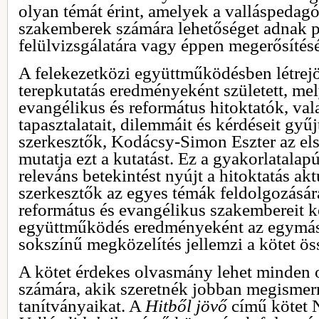
olyan témát érint, amelyek a valláspedag
szakemberek számára lehetőséget adnak 
felülvizsgálatára vagy éppen megerősítésé
A felekezetközi együttműködésben létrejö
terepkutatás eredményeként született, me
evangélikus és református hitoktatók, val
tapasztalatait, dilemmáit és kérdéseit gyűj
szerkesztők, Kodácsy-Simon Eszter az els
mutatja ezt a kutatást. Ez a gyakorlatalap
releváns betekintést nyújt a hitoktatás akt
szerkesztők az egyes témák feldolgozásár
református és evangélikus szakembereit ké
együttműködés eredményeként az egymást
sokszínű megközelítés jellemzi a kötet ö
A kötet érdekes olvasmány lehet minden
számára, akik szeretnék jobban megismer
tanítványaikat. A
Hitből jövő
című kötet 