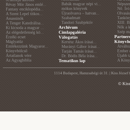
Babák magyar népi vi...
Népszer
Révay Mór János emlé...
mókus könyvek
Nő. Író
Fantasy enciklopédia...
Újraolvasva – hatvan...
Olvasás
A Szent Lepel titkos...
Szabadmatt
Tankön
Assassinók
Tandori Szubjektív
XIII. B
A Tenger Katedrálisa...
Archívum
Nők a 
Ki kicsoda a magyar ...
Szép m
Címlapgaléria
Az elégedetlenség kö...
Partner
Érzéki ecset
Válogatás
Könyvhé
Máglyatűz
Kertész Ákos írásai...
Emlékezzünk Magyaror...
Átválto
Murányi Gábor írásai...
Könyvbölcső
Ember é
Tarján Tamás írásai...
Ártatlanok vére
Újabb t
Dr. Bódis Béla írása...
Az Agyagbiblia
A Könyv
Tematikus lap
1114 Budapest, Hamzsabégi út 31. | Kiss József
© Kis