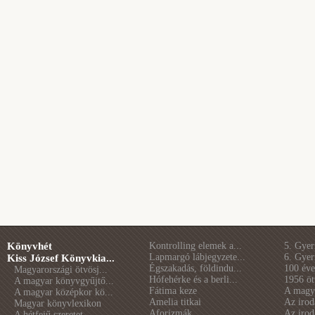
Könyvhét
Kontrolling elemek a...
5. Gye
Lapmargó lábjegyzete...
6. Gye
Kiss József Könyvkia...
Égszakadás, földindu...
100 éve 
Magyarországi ötvösj...
Hófehérke és a berli...
1956 öt
A magyar könyvgyűjtő...
Fátima keze
A magya
A magyar középkor kö...
Amelia titkai
Az irod
Magyar könyvlexikon
Aforizmák
Az irod
A hétfejű szeretet