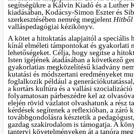
segítségükre a Kálvin Kiadó és a Luther 
kiadásában, Kodácsy-Simon Eszter és Sib
szerkesztésében nemrég megjelent
Hitből
valláspedagógiai kézikönyv.
A kötet a hitoktatás alapjaitól a speciális
kínál elméleti támpontokat és gyakorlati
lehetőségeket. Célja, hogy segítse a hitok
Isten igéjének átadásában a következő ge
gyakorlatias megközelítésű kiadvány nem
kutatási és módszertani eredményeket muta
foglalkozik például a generációkutatással, 
a kortárs kultúra és a vallási szocializáció
folyamatosan párbeszédre kel az olvasóval
elején rövid vázlatot olvashatunk a rész t
kérdések segítenek a reflexióban, a záró 
továbbgondolásra késztetik a pedagógust,
gazdag szakirodalom is támogatja. A könyv
tantervi követelményeken át a tanóra meg