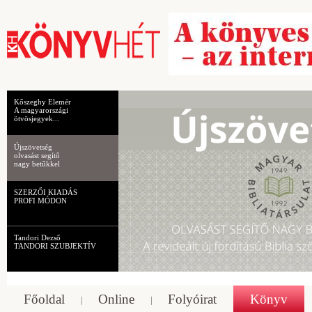
Kőszeghy Elemér
A magyarországi
ötvösjegyek...
Újszövetség
olvasást segítő
nagy betűkkel
SZERZŐI KIADÁS
PROFI MÓDON
Tandori Dezső
TANDORI SZUBJEKTÍV
Főoldal
Online
Folyóirat
Könyv