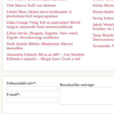
Tóth Marcsi: Erdő van idebenn
Sólrún Michel
Lénárt Tibor: Akiket eleve kiválasztott. A
Donna Barba
predestinációról megnyugtatóan
Szong Judzso
Zalka Csenge Virág: Kié az aranyalma? Rövid
Jakob Wetzel
magyar népmesék fiatal mesemondóknak
Schaller: Az
Lőkös István: Zbogom, Zagrebe. Isten veled,
Tanja Brandt
Zágráb. Horvátországi emlékeim.
Dinoszaurus
Deák András Miklós: Mindszenty bíboros
Tavaszolás. 
menedéke
Alexandra Fabisch: Mi az az idő? – Cee Neudert:
Eltűntek a tojások! – Margit Auer: Úszik a suli
Felhasználói név*:
Hozzászólás szövege:
E-mail*: