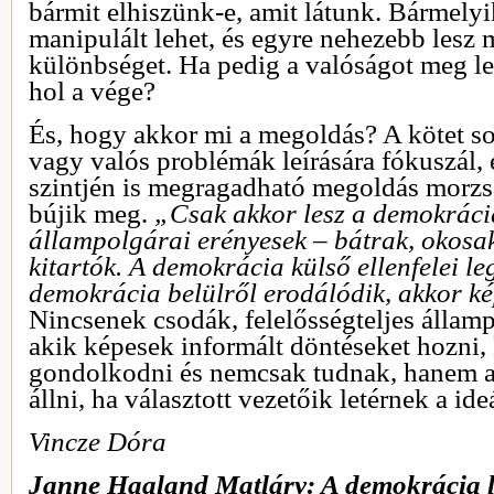
bármit elhiszünk-e, amit látunk. Bármely
manipulált lehet, és egyre nehezebb les
különbséget. Ha pedig a valóságot meg le
hol a vége?
És, hogy akkor mi a megoldás? A kötet so
vagy valós problémák leírására fókuszál,
szintjén is megragadható megoldás morz
bújik meg.
„Csak akkor lesz a demokráci
állampolgárai erényesek – bátrak, okosa
kitartók. A demokrácia külső ellenfelei l
demokrácia belülről erodálódik, akkor k
Nincsenek csodák, felelősségteljes állam
akik képesek informált döntéseket hozni, 
gondolkodni és nemcsak tudnak, hanem ak
állni, ha választott vezetőik letérnek a ide
Vincze Dóra
Janne Haaland Matláry: A demokrácia l