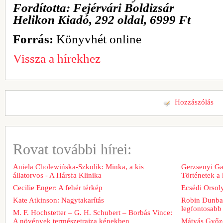
Fordította: Fejérvári Boldizsár
Helikon Kiadó, 292 oldal, 6999 Ft
Forrás:
Könyvhét online
Vissza a hírekhez
Hozzászólás
Rovat további hírei:
Aniela Cholewińska-Szkolik: Minka, a kis
Gerzsenyi Gab
állatorvos - A Hársfa Klinika
Történetek a
Cecilie Enger: A fehér térkép
Ecsédi Orsoly
Kate Atkinson: Nagytakarítás
Robin Dunbar
legfontosabb 
M. F. Hochstetter – G. H. Schubert – Borbás Vince:
A növények természetrajza képekben
Mátyás Győz