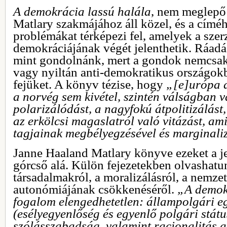
A demokrácia lassú halála
, nem meglepő
Matlary szakmájához áll közel, és a címé
problémákat térképezi fel, amelyek a szer
demokráciájának végét jelenthetik. Ráadá
mint gondolnánk, mert a gondok nemcsak
vagy nyiltán anti-demokratikus országokba
fejüket. A könyv tézise, hogy
„[e]urópa d
a norvég sem kivétel, szintén válságban va
polarizálódást, a nagyfokú átpolitizálást
az erkölcsi magaslatról való vitázást, a
tagjainak megbélyegzésével és marginali
Janne Haaland Matlary könyve ezeket a j
górcső alá. Külön fejezetekben olvashatun
társadalmakról, a moralizálásról, a nemze
autonómiájának csökkenéséről.
„A demok
fogalom elengedhetetlen: állampolgári e
(esélyegyenlőség és egyenlő polgári státu
szólásszabadság, valamint racionalitás a 