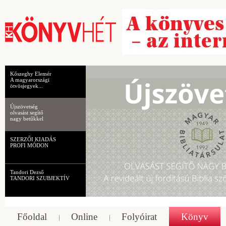
Kőszeghy Elemér
A magyarországi
ötvösjegyek...
Újszövetség
olvasást segítő
nagy betűkkel
SZERZŐI KIADÁS
PROFI MÓDON
Tandori Dezső
TANDORI SZUBJEKTÍV
Főoldal
Online
Folyóirat
Könyv