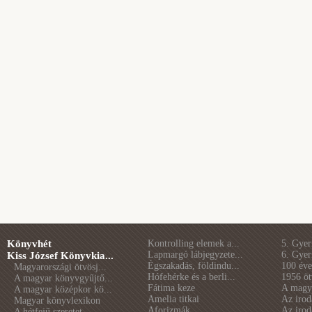
Könyvhét
Kontrolling elemek a...
5. Gye
Lapmargó lábjegyzete...
6. Gye
Kiss József Könyvkia...
Égszakadás, földindu...
100 éve 
Magyarországi ötvösj...
Hófehérke és a berli...
1956 öt
A magyar könyvgyűjtő...
Fátima keze
A magya
A magyar középkor kö...
Amelia titkai
Az irod
Magyar könyvlexikon
Aforizmák
Az irod
A hétfejű szeretet