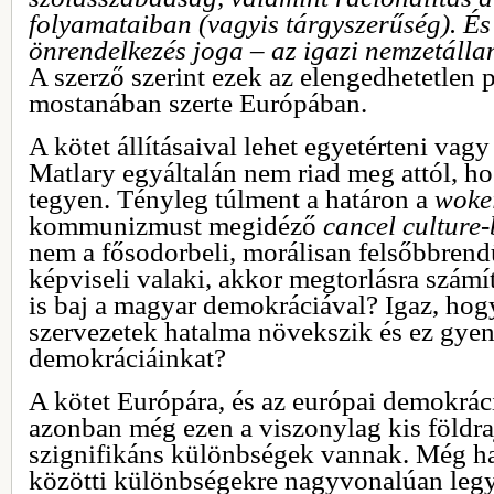
folyamataiban (vagyis tárgyszerűség). És
önrendelkezés joga – az igazi nemzetáll
A szerző szerint ezek az elengedhetetlen 
mostanában szerte Európában.
A kötet állításaival lehet egyetérteni vagy
Matlary egyáltalán nem riad meg attól, ho
tegyen. Tényleg túlment a határon a
woke
kommunizmust megidéző
cancel culture
nem a fősodorbeli, morálisan felsőbbrend
képviseli valaki, akkor megtorlásra számí
is baj a magyar demokráciával? Igaz, hog
szervezetek hatalma növekszik és ez gyen
demokráciáinkat?
A kötet Európára, és az európai demokrác
azonban még ezen a viszonylag kis földraj
szignifikáns különbségek vannak. Még h
közötti különbségekre nagyvonalúan legy