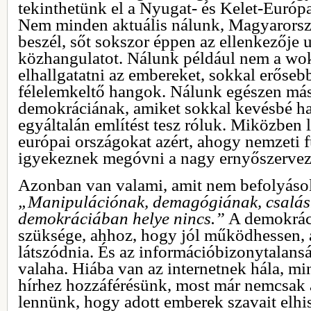
tekinthetünk el a Nyugat- és Kelet-Európa
Nem minden aktuális nálunk, Magyarorsz
beszél, sőt sokszor éppen az ellenkezője u
közhangulatot. Nálunk például nem a wo
elhallgatatni az embereket, sokkal erőseb
félelemkeltő hangok. Nálunk egészen más
demokráciának, amiket sokkal kevésbé ha
egyáltalán említést tesz róluk. Miközben l
európai országokat azért, ahogy nemzeti 
igyekeznek megóvni a nagy ernyőszerveze
Azonban van valami, amit nem befolyásol
„Manipulációnak, demagógiának, csalás
demokráciában helye nincs.”
A demokráci
szüksége, ahhoz, hogy jól működhessen, 
látszódnia. És az információbizonytalans
valaha. Hiába van az internetnek hála, m
hírhez hozzáférésünk, most már nemcsak 
lennünk, hogy adott emberek szavait elh