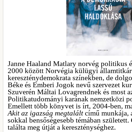
Janne Haaland Matlary norvég politikus é
2000 között Norvégia külügyi államtitkár
kereszténydemokrata színekben, de dolgo
Béke és Emberi Jogok nevű szervezet kura
Szuverén Máltai Lovagrendnek és most a
Politikatudományi karának nemzetközi pol
Emellett több könyvet is írt, 2004-ben, m
Akit ​az igazság megtalált
című munkája, 
sokkal bensőségesebb témában született. O
találta meg útját a kereszténységhez.