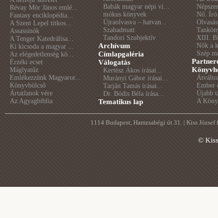
Babák magyar népi vi...
Népszer
Révay Mór János emlé...
mókus könyvek
Nő. Író
Fantasy enciklopédia...
Újraolvasva – hatvan...
Olvasás
A Szent Lepel titkos...
Szabadmatt
Tankön
Assassinók
Tandori Szubjektív
XIII. B
A Tenger Katedrálisa...
Archívum
Nők a 
Ki kicsoda a magyar ...
Szép m
Címlapgaléria
Az elégedetlenség kö...
Partner
Érzéki ecset
Válogatás
Könyvhé
Máglyatűz
Kertész Ákos írásai...
Emlékezzünk Magyaror...
Átválto
Murányi Gábor írásai...
Könyvbölcső
Ember é
Tarján Tamás írásai...
Ártatlanok vére
Újabb t
Dr. Bódis Béla írása...
Az Agyagbiblia
A Könyv
Tematikus lap
1114 Budapest, Hamzsabégi út 31. | Kiss József
© Kis