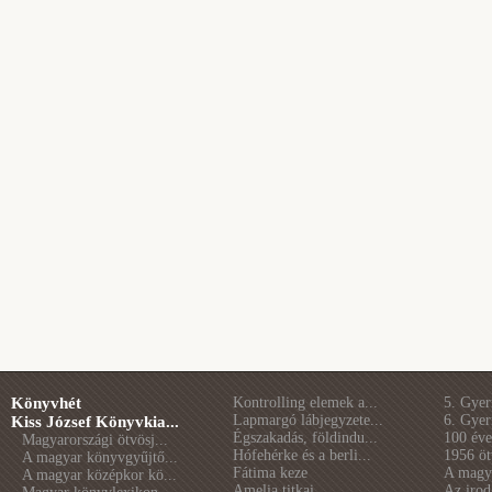
Könyvhét
Kontrolling elemek a...
5. Gye
Lapmargó lábjegyzete...
6. Gye
Kiss József Könyvkia...
Égszakadás, földindu...
100 éve 
Magyarországi ötvösj...
Hófehérke és a berli...
1956 öt
A magyar könyvgyűjtő...
Fátima keze
A magya
A magyar középkor kö...
Amelia titkai
Az irod