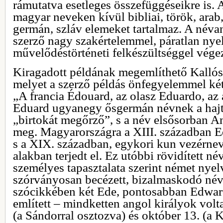
rámutatva esetleges összefüggéseikre is. 
magyar neveken kívül bibliai, török, arab, 
germán, szláv elemeket tartalmaz. A néva
szerző nagy szakértelemmel, páratlan nyel
művelődéstörténeti felkészültséggel végez
Kiragadott példának megemlíthető Kallós 
melyet a szerző példás önfegyelemmel ké
„A francia Édouard, az olasz Eduardo, az
Eduard ugyanegy ősgermán névnek a hajtás
„birtokát megőrző”, s a név elsősorban 
meg. Magyarországra a XIII. században Ed
s a XIX. században, egykori kun vezérnev
alakban terjedt el. Ez utóbbi rövidített né
személyes tapasztalata szerint német nyel
szórványosan becézett, bizalmaskodó név
szócikkében két Ede, pontosabban Edward
említett – mindketten angol királyok volt
(a Sándorral osztozva) és október 13. (a 