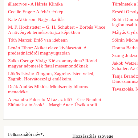
állatorvos - A Hársfa Klinika
Történetek a
Cecilie Enger: A fehér térkép
Ecsédi Orsoly
Kate Atkinson: Nagytakarítás
Robin Dunbar
legfontosabb 
M. F. Hochstetter – G. H. Schubert – Borbás Vince:
A növények természetrajza képekben
Mátyás Győz
Tóth Marcsi: Erdő van idebenn
Sólrún Michel
Lénárt Tibor: Akiket eleve kiválasztott. A
Donna Barba
predestinációról megnyugtatóan
Szong Judzso
Zalka Csenge Virág: Kié az aranyalma? Rövid
Jakob Wetzel
magyar népmesék fiatal mesemondóknak
Schaller: Az
Lőkös István: Zbogom, Zagrebe. Isten veled,
Tanja Brandt
Zágráb. Horvátországi emlékeim.
Dinoszaurus
Deák András Miklós: Mindszenty bíboros
Tavaszolás. 
menedéke
Alexandra Fabisch: Mi az az idő? – Cee Neudert:
Eltűntek a tojások! – Margit Auer: Úszik a suli
Felhasználói név*:
Hozzászólás szövege: