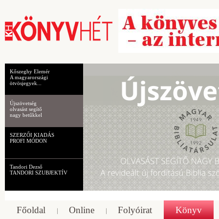
Kőszeghy Elemér
A magyarországi
ötvösjegyek...
Újszövetség
olvasást segítő
nagy betűkkel
SZERZŐI KIADÁS
PROFI MÓDON
Tandori Dezső
TANDORI SZUBJEKTÍV
Főoldal
Online
Folyóirat
Könyv