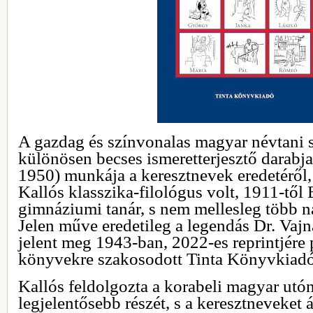
A gazdag és színvonalas magyar névtani 
különösen becses ismeretterjesztő darabj
1950) munkája a keresztnevek eredetéről,
Kallós klasszika-filológus volt, 1911-től
gimnáziumi tanár, s nem mellesleg több na
Jelen műve eredetileg a legendás Dr. Vaj
jelent meg 1943-ban, 2022-es reprintjére 
könyvekre szakosodott Tinta Könyvkiadó 
Kallós feldolgozta a korabeli magyar utó
legjelentősebb részét, s a keresztneveket 