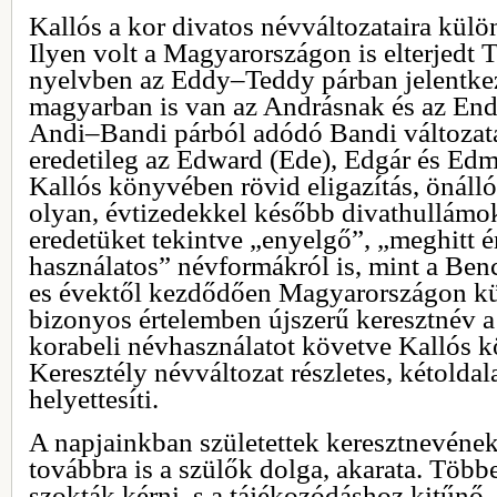
Kallós a kor divatos névváltozataira külön
Ilyen volt a Magyarországon is elterjedt 
nyelvben az Eddy–Teddy párban jelentkez
magyarban is van az Andrásnak és az Endr
Andi–Bandi párból adódó Bandi változat
eredetileg az Edward (Ede), Edgár és Ed
Kallós könyvében rövid eligazítás, önálló
olyan, évtizedekkel később divathullámok
eredetüket tekintve „enyelgő”, „meghitt 
használatos” névformákról is, mint a Ben
es évektől kezdődően Magyarországon kü
bizonyos értelemben újszerű keresztnév a 
korabeli névhasználatot követve Kallós 
Keresztély névváltozat részletes, kétolda
helyettesíti.
A napjainkban születettek keresztnevéne
továbbra is a szülők dolga, akarata. Töb
szokták kérni, s a tájékozódáshoz kitűnő,