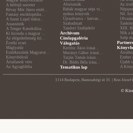
Magyar könyvlexikon
Aforizmák
Az irod
A hétfejű szeretet
Babák magyar népi vi...
Népszer
Révay Mór János emlé...
mókus könyvek
Nő. Író
Fantasy enciklopédia...
Újraolvasva – hatvan...
Olvasás
A Szent Lepel titkos...
Szabadmatt
Tankön
Assassinók
Tandori Szubjektív
XIII. B
A Tenger Katedrálisa...
Archívum
Nők a 
Ki kicsoda a magyar ...
Szép m
Címlapgaléria
Az elégedetlenség kö...
Partner
Érzéki ecset
Válogatás
Könyvhé
Máglyatűz
Kertész Ákos írásai...
Emlékezzünk Magyaror...
Átválto
Murányi Gábor írásai...
Könyvbölcső
Ember é
Tarján Tamás írásai...
Ártatlanok vére
Újabb t
Dr. Bódis Béla írása...
Az Agyagbiblia
A Könyv
Tematikus lap
1114 Budapest, Hamzsabégi út 31. | Kiss József
© Kis