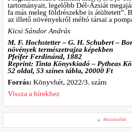
tartományait, legelőbb Dél-Ázsiát megaj
fa más meleg földrészekbe is átültetett”. 
az illető növényekről méltó társai a pomp
Kicsi Sándor András
M. F. Hochstetter – G. H. Schubert – Bo
növények természetrajza képekben
Pfeifer Ferdinánd, 1882
Reprint: Tinta Könyvkiadó – Pytheas 
52 oldal, 53 színes tábla, 20000 Ft
Forrás:
Könyvhét, 2022/3. szám
Vissza a hírekhez
Hozzászólás