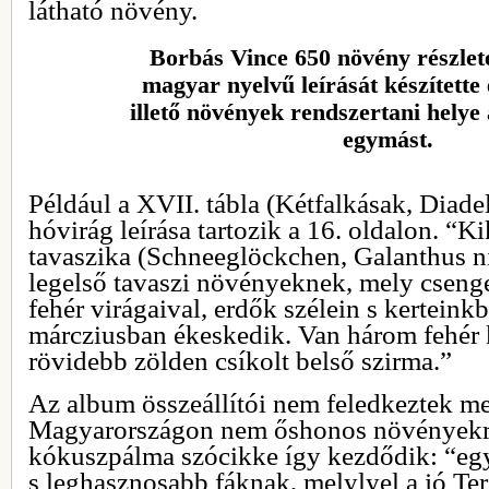
látható növény.
Borbás Vince 650 növény részlete
magyar nyelvű leírását készítette 
illető növények rendszertani helye
egymást.
Például a XVII. tábla (Kétfalkásak, Diade
hóvirág leírása tartozik a 16. oldalon. “Ki
tavaszika (Schneeglöckchen, Galanthus ni
legelső tavaszi növényeknek, mely csen
fehér virágaival, erdők szélein s kerteink
márcziusban ékeskedik. Van három fehér 
rövidebb zölden csíkolt belső szirma.”
Az album összeállítói nem feledkeztek me
Magyarországon nem őshonos növényekrő
kókuszpálma szócikke így kezdődik: “egy
s leghasznosabb fáknak, melylyel a jó Te