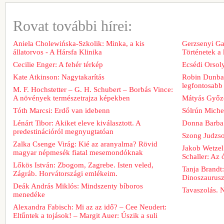
Rovat további hírei:
Aniela Cholewińska-Szkolik: Minka, a kis
Gerzsenyi Gab
állatorvos - A Hársfa Klinika
Történetek a
Cecilie Enger: A fehér térkép
Ecsédi Orsoly
Kate Atkinson: Nagytakarítás
Robin Dunbar
legfontosabb 
M. F. Hochstetter – G. H. Schubert – Borbás Vince:
A növények természetrajza képekben
Mátyás Győz
Tóth Marcsi: Erdő van idebenn
Sólrún Michel
Lénárt Tibor: Akiket eleve kiválasztott. A
Donna Barba
predestinációról megnyugtatóan
Szong Judzso
Zalka Csenge Virág: Kié az aranyalma? Rövid
Jakob Wetzel
magyar népmesék fiatal mesemondóknak
Schaller: Az
Lőkös István: Zbogom, Zagrebe. Isten veled,
Tanja Brandt
Zágráb. Horvátországi emlékeim.
Dinoszaurus
Deák András Miklós: Mindszenty bíboros
Tavaszolás. 
menedéke
Alexandra Fabisch: Mi az az idő? – Cee Neudert:
Eltűntek a tojások! – Margit Auer: Úszik a suli