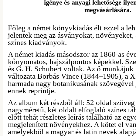
igénye és anyagi lehetősége ily
megvásárlására.
Főleg a német könyvkiadás élt ezzel a leh
jelentek meg az ásványokat, növényeket, 
színes kiadványok.
A német kiadás másodszor az 1860-as éve
kőnyomatos, hajszálpontos képekkel. Sze
és G. H. Schubert voltak. Az ő munkáju
változata Borbás Vince (1844–1905), a X
harmada nagy botanikusának szövegével j
ennek reprintje.
Az album két részből áll: 52 oldal szöveg 
nagyméretű, két oldalt elfoglaló színes t
előtt tehát részletes leírás található az eg
megjelenített növényekhez. A kötet el van
amelyekből a magyar és latin nevek alapj