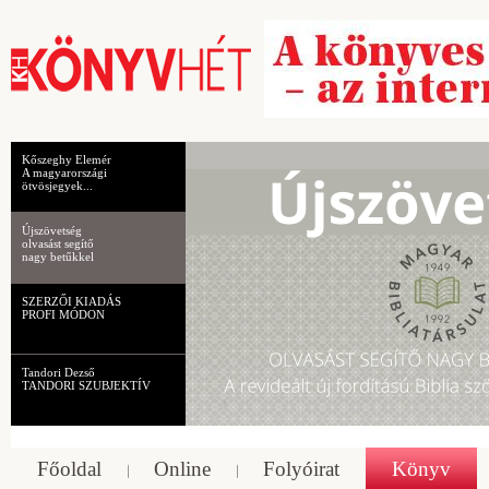
Kőszeghy Elemér
A magyarországi
ötvösjegyek...
Újszövetség
olvasást segítő
nagy betűkkel
SZERZŐI KIADÁS
PROFI MÓDON
Tandori Dezső
TANDORI SZUBJEKTÍV
Főoldal
Online
Folyóirat
Könyv