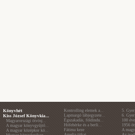
Könyvhét
Kontrolling elemek a...
5. Gye
Lapmargó lábjegyzete...
6. Gye
Kiss József Könyvkia...
Égszakadás, földindu...
100 éve 
Magyarországi ötvösj...
Hófehérke és a berli...
1956 öt
A magyar könyvgyűjtő...
Fátima keze
A magya
A magyar középkor kö...
Amelia titkai
Az irod