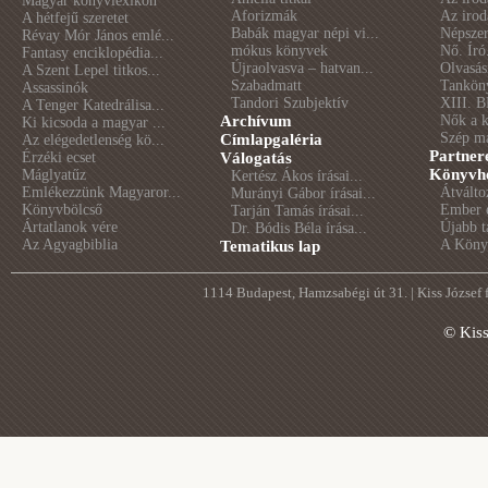
Magyar könyvlexikon
Aforizmák
Az irod
A hétfejű szeretet
Babák magyar népi vi...
Népszer
Révay Mór János emlé...
mókus könyvek
Nő. Író
Fantasy enciklopédia...
Újraolvasva – hatvan...
Olvasás
A Szent Lepel titkos...
Szabadmatt
Tankön
Assassinók
Tandori Szubjektív
XIII. B
A Tenger Katedrálisa...
Archívum
Nők a 
Ki kicsoda a magyar ...
Szép m
Címlapgaléria
Az elégedetlenség kö...
Partner
Érzéki ecset
Válogatás
Könyvhé
Máglyatűz
Kertész Ákos írásai...
Emlékezzünk Magyaror...
Átválto
Murányi Gábor írásai...
Könyvbölcső
Ember é
Tarján Tamás írásai...
Ártatlanok vére
Újabb t
Dr. Bódis Béla írása...
Az Agyagbiblia
A Könyv
Tematikus lap
1114 Budapest, Hamzsabégi út 31. | Kiss József
© Kis