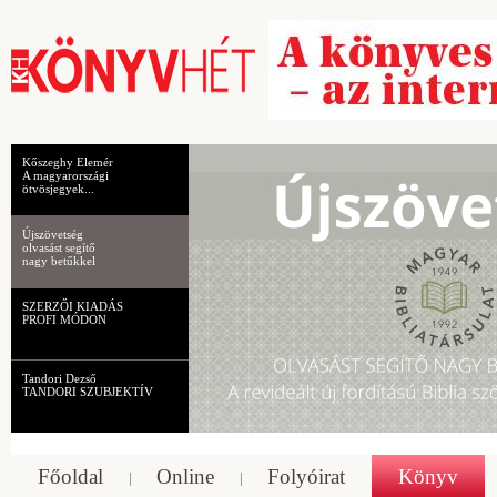
Kőszeghy Elemér
A magyarországi
ötvösjegyek...
Újszövetség
olvasást segítő
nagy betűkkel
SZERZŐI KIADÁS
PROFI MÓDON
Tandori Dezső
TANDORI SZUBJEKTÍV
Főoldal
Online
Folyóirat
Könyv