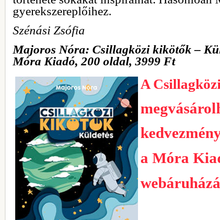
gyerekszereplőihez.
Szénási Zsófia
Majoros Nóra: Csillagközi kikötők – Kü
Móra Kiadó, 200 oldal, 3999 Ft
A Csillagköz
megvásárol
kedvezmény
a Móra Kia
webáruház