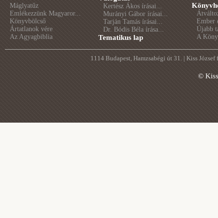
Könyvhé
Máglyatűz
Kertész Ákos írásai...
Emlékezzünk Magyaror...
Átválto
Murányi Gábor írásai...
Könyvbölcső
Ember é
Tarján Tamás írásai...
Ártatlanok vére
Újabb t
Dr. Bódis Béla írása...
Az Agyagbiblia
A Könyv
Tematikus lap
1114 Budapest, Hamzsabégi út 31. | Kiss József
© Kis