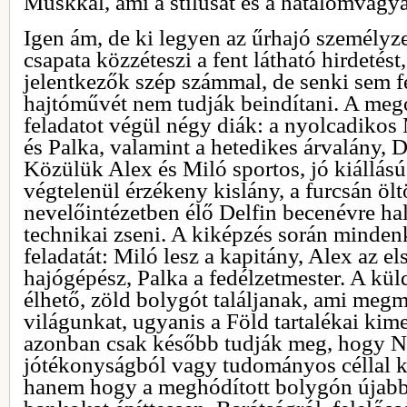
Muskkal, ami a stílusát és a hatalomvágyát 
Igen ám, de ki legyen az űrhajó személyze
csapata közzéteszi a fent látható hirdetést,
jelentkezők szép számmal, de senki sem f
hajtóművét nem tudják beindítani. A meg
feladatot végül négy diák: a nyolcadikos 
és Palka, valamint a hetedikes árvalány, D
Közülük Alex és Miló sportos, jó kiállású
végtelenül érzékeny kislány, a furcsán öltö
nevelőintézetben élő Delfin becenévre ha
technikai zseni. A kiképzés során minde
feladatát: Miló lesz a kapitány, Alex az els
hajógépész, Palka a fedélzetmester. A kül
élhető, zöld bolygót találjanak, ami megm
világunkat, ugyanis a Föld tartalékai ki
azonban csak később tudják meg, hogy N
jótékonyságból vagy tudományos céllal kü
hanem hogy a meghódított bolygón újabb 