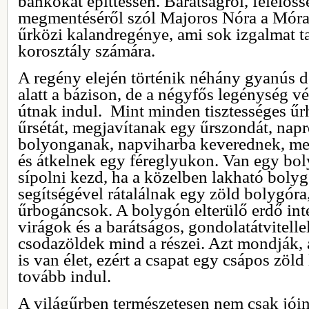
bankokat építtessen. Barátságról, felelőss
megmentéséről szól Majoros Nóra a Móra
űrközi kalandregénye, ami sok izgalmat t
korosztály számára.
A regény elején történik néhány gyanús d
alatt a bázison, de a négyfős legénység 
útnak indul. Mint minden tisztességes űr
űrsétát, megjavítanak egy űrszondát, nap
bolyonganak, napviharba keverednek, met
és átkelnek egy féreglyukon. Van egy bo
sípolni kezd, ha a közelben lakható bolyg
segítségével rátalálnak egy zöld bolygóra
űrbogáncsok. A bolygón elterülő erdő intel
virágok és a barátságos, gondolatátvitelle
csodazöldek mind a részei. Azt mondják,
is van élet, ezért a csapat egy csápos zöld
tovább indul.
A világűrben természetesen nem csak jóin