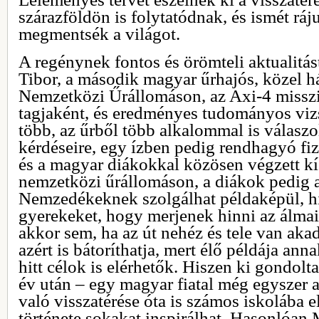
szárazföldön is folytatódnak, és ismét rá
megmentsék a világot.
A regénynek fontos és örömteli aktualitá
Tibor, a második magyar űrhajós, közel hár
Nemzetközi Űrállomáson, az Axi-4 missz
tagjaként, és eredményes tudományos vizs
több, az űrből több alkalommal is válaszo
kérdéseire, egy ízben pedig rendhagyó fizi
és a magyar diákokkal közösen végzett kís
nemzetközi űrállomáson, a diákok pedig a
Nemzedékeknek szolgálhat példaképül, his
gyerekeket, hogy merjenek hinni az álmai
akkor sem, ha az út nehéz és tele van aka
azért is bátoríthatja, mert élő példája ann
hitt célok is elérhetők. Hiszen ki gondolt
év után – egy magyar fiatal még egyszer a
való visszatérése óta is számos iskolába e
története sokakat inspirálhat. Hasonlóan