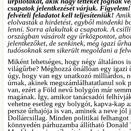
űrpilótákat, akik nagy tetteket fognak v
csapatok jelentkezését várjuk. Figyelem
felvételi feladatot kell teljesíteniük!
Amik
elolvasták a hirdetést, egyből mindenki 
lenni. Sorra alakultak a csapatok. A csil
országban vásárolt egy űrközpontot, aho
jelentkezőket, de senkinek, még igazi űrh
tudósoknak sem sikerült megoldani a felvé
Miként lehetséges, hogy négy általános is
világűrbe? Méghozzá önállóan egy igazi ű
úgy, hogy van egy unatkozó milliárdos, 
úrnak, akinek megszámlálhatatlanul sok p
van, ezért a Föld nevű bolygón már semmi
magának. Így, amikor tanácsadói felhívjá
vehetne esetleg egy bolygót, kapva-kap a
persze űrhajója is van, aminek a neve jól 
Dollárcsillag. Minden politikai felhangot
könnyedén párhuzamba állítható Donald