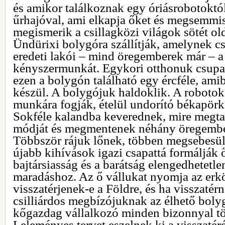
és amikor találkoznak egy óriásrobotokt
űrhajóval, ami elkapja őket és megsemmisí
megismerik a csillagközi világok sötét ol
Ündürixi bolygóra szállítják, amelynek cs
eredeti lakói – mind öregemberek már – 
kényszermunkát. Egykori otthonuk csupa b
ezen a bolygón található egy ércféle, ami
készül. A bolygójuk haldoklik. A robotok
munkára fogják, ételül undorító békapörkö
Sokféle kalandba keverednek, mire megtal
módját és megmentenek néhány öregember
Többször rájuk lőnek, többen megsebesül
újabb kihívások igazi csapattá formálják ő
bajtársiasság és a barátság elengedhetetle
maradáshoz. Az ő vállukat nyomja az erkö
visszatérjenek-e a Földre, és ha visszatérn
csilliárdos megbízójuknak az élhető boly
kőgazdag vállalkozó minden bizonnyal tö
Leleményes tervet eszelnek ki a visszatér