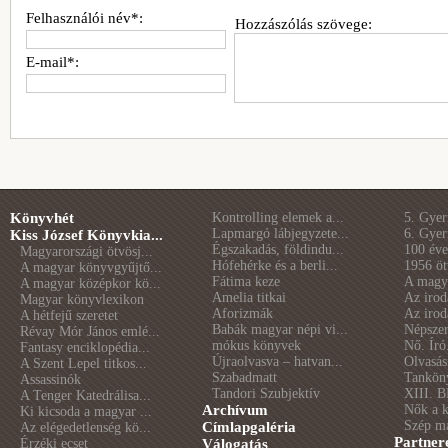
Felhasználói név*:
Hozzászólás szövege:
E-mail*:
Könyvhét
Kontrolling elemek a...
5. Gye
Lapmargó lábjegyzete...
6. Gye
Kiss József Könyvkia...
Égszakadás, földindu...
100 éve 
Magyarországi ötvösj...
Hófehérke és a berli...
1956 öt
A magyar könyvgyűjtő...
Fátima keze
A magya
A magyar középkor kö...
Amelia titkai
Az irod
Magyar könyvlexikon
Aforizmák
Az irod
A hétfejű szeretet
Babák magyar népi vi...
Népszer
Révay Mór János emlé...
mókus könyvek
Nő. Író
Fantasy enciklopédia...
Újraolvasva – hatvan...
Olvasás
A Szent Lepel titkos...
Szabadmatt
Tankön
Assassinók
Tandori Szubjektív
XIII. B
A Tenger Katedrálisa...
Archívum
Nők a 
Ki kicsoda a magyar ...
Szép m
Címlapgaléria
Az elégedetlenség kö...
Partner
Érzéki ecset
Válogatás