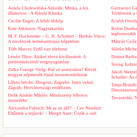
Aniela Cholewińska-Szkolik: Minka, a kis
Gerzsenyi Gab
állatorvos - A Hársfa Klinika
Történetek a
Cecilie Enger: A fehér térkép
Ecsédi Orsoly
Kate Atkinson: Nagytakarítás
Robin Dunbar
legfontosabb 
M. F. Hochstetter – G. H. Schubert – Borbás Vince:
A növények természetrajza képekben
Mátyás Győz
Tóth Marcsi: Erdő van idebenn
Sólrún Michel
Lénárt Tibor: Akiket eleve kiválasztott. A
Donna Barba
predestinációról megnyugtatóan
Szong Judzso
Zalka Csenge Virág: Kié az aranyalma? Rövid
Jakob Wetzel
magyar népmesék fiatal mesemondóknak
Schaller: Az
Lőkös István: Zbogom, Zagrebe. Isten veled,
Tanja Brandt
Zágráb. Horvátországi emlékeim.
Dinoszaurus
Deák András Miklós: Mindszenty bíboros
Tavaszolás. 
menedéke
Alexandra Fabisch: Mi az az idő? – Cee Neudert:
Eltűntek a tojások! – Margit Auer: Úszik a suli