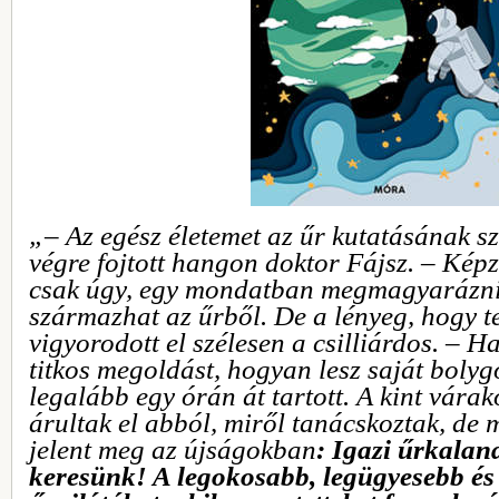
„– Az egész életemet az űr kutatásának sz
végre fojtott hangon doktor Fájsz. – Képz
csak úgy, egy mondatban megmagyarázni
származhat az űrből. De a lényeg, hogy te
vigyorodott el szélesen a csilliárdos. – H
titkos megoldást, hogyan lesz saját boly
legalább egy órán át tartott. A kint vár
árultak el abból, miről tanácskoztak, de
jelent meg az újságokban
: Igazi űrkala
keresünk! A legokosabb, legügyesebb és