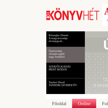
Kőszeghy Elemér
A magyarországi
ötvösjegyek...
Újszövetség
olvasást segítő
nagy betűkkel
SZERZŐI KIADÁS
PROFI MÓDON
Tandori Dezső
TANDORI SZUBJEKTÍV
Főoldal
Online
Fol