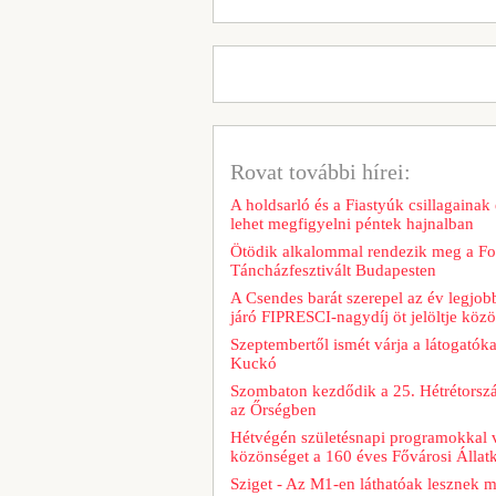
Rovat további hírei:
A holdsarló és a Fiastyúk csillagainak 
lehet megfigyelni péntek hajnalban
Ötödik alkalommal rendezik meg a Fo
Táncházfesztivált Budapesten
A Csendes barát szerepel az év legjob
járó FIPRESCI-nagydíj öt jelöltje közö
Szeptembertől ismét várja a látogatóka
Kuckó
Szombaton kezdődik a 25. Hétrétorszá
az Őrségben
Hétvégén születésnapi programokkal v
közönséget a 160 éves Fővárosi Állatk
Sziget - Az M1-en láthatóak lesznek 