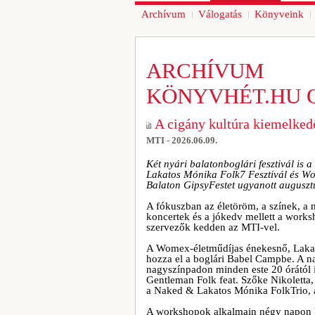
Archívum
Válogatás
Könyveink
ARCHÍVUM
KÖNYVHÉT.HU 
A cigány kultúra kiemelked
MTI - 2026.06.09.
Két nyári balatonboglári fesztivál is 
Lakatos Mónika Folk7 Fesztivál és Wo
Balaton GipsyFestet ugyanott augusztu
A fókuszban az életöröm, a színek, a 
koncertek és a jókedv mellett a worksh
szervezők kedden az MTI-vel.
A Womex-életműdíjas énekesnő, Lakato
hozza el a boglári Babel Campbe. A n
nagyszínpadon minden este 20 órától i
Gentleman Folk feat. Szőke Nikolett
a Naked & Lakatos Mónika FolkTrio, 
A workshopok alkalmain négy napon ke