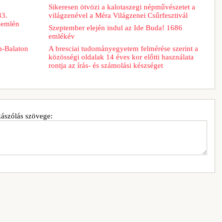
Sikeresen ötvözi a kalotaszegi népművészetet a
33.
világzenével a Méra Világzenei Csűrfesztivál
zemlén
Szeptember elején indul az Ide Buda! 1686
emlékév
m-Balaton
A bresciai tudományegyetem felmérése szerint a
közösségi oldalak 14 éves kor előtti használata
rontja az írás- és számolási készséget
ászólás szövege: