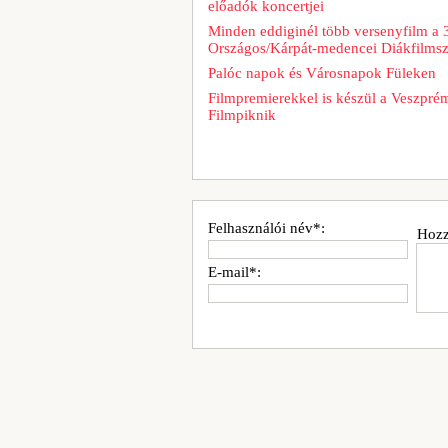
előadók koncertjei
Minden eddiginél több versenyfilm a 
Országos/Kárpát-medencei Diákfilms
Palóc napok és Városnapok Füleken
Filmpremierekkel is készül a Veszpré
Filmpiknik
Felhasználói név*:
Hozz
E-mail*: