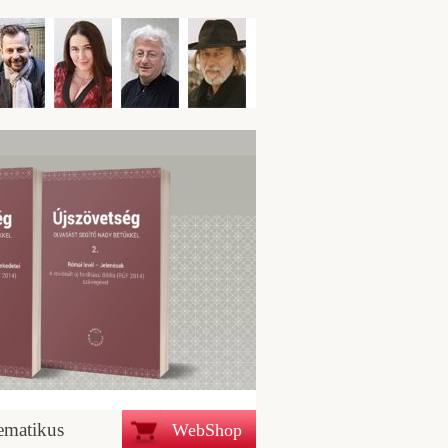
ematikus
WebShop