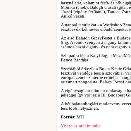
használatát, valamint férfi- és női ci
Mónika (ének), Balogh Guszti (gitár, 
József (cigány férfitánc), Táncos Zsu
Anikó vezeti.
A nappal tanultakat - a Workshop Zen
résztvevők két neves előadó/zenekar k
Az első Balaton GipsyFestet a Budape
6-ig. A rendezvényen a cigány kultúra
számos hazai cigány- és nem cigány ze
Színpadra lép a Kalyi Jag, a MazsiMó
Bence Bandája.
Szerbiából érkezik a Bojan Krstic Ork
fesztivál vendége lesz a szlovákiai Va
európai zenei színtérbe erőteljes hang
az ismert zongorista, Balázs József cs
A cigányságban minden mulatság a hal
jelleggel így volt ez a III. Budapest 
A két balatonboglári rendezvény vezet
lesz több helyszínen.
Forrás:
MTI
Vissza az archívumba