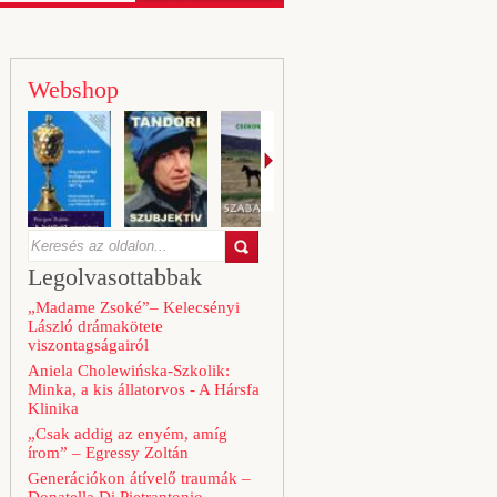
Webshop
Legolvasottabbak
„Madame Zsoké”– Kelecsényi
László drámakötete
viszontagságairól
Aniela Cholewińska-Szkolik:
Minka, a kis állatorvos - A Hársfa
Klinika
„Csak addig az enyém, amíg
írom” – Egressy Zoltán
Generációkon átívelő traumák –