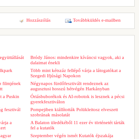
Hozzászólás
Továbbküldés e-mailben
együttállását
Bródy János: mindenkire kíváncsi vagyok, aki a
dalaimat énekli
lkpark
Több mint kétszáz fellépő várja a látogatókat a
Szegedi Ifjúsági Napokon
b filmjének
Négynapos fürdőfesztivált rendeznek az
tt
augusztusi hosszú hétvégén Harkányban
t a Puskin
Óriásbuborékok és AI-robotok is lesznek a pécsi
gyerekfesztiválon
g fesztivál
Pompejiben kiállították Polükleitosz elveszett
szobrának másolatát
árja a
A Balaton üledékéből 11 ezer év történetét tárták
ert
fel a kutatók
magyar
Szeptember végén ismét Kutatók éjszakája