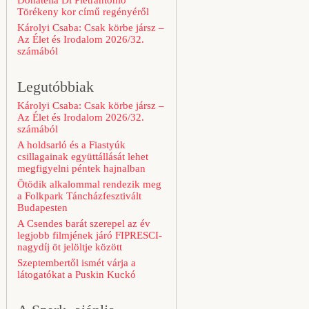
Donatella Di Pietrantonio
Törékeny kor című regényéről
Károlyi Csaba: Csak körbe jársz –
Az Élet és Irodalom 2026/32.
számából
Legutóbbiak
Károlyi Csaba: Csak körbe jársz –
Az Élet és Irodalom 2026/32.
számából
A holdsarló és a Fiastyúk
csillagainak együttállását lehet
megfigyelni péntek hajnalban
Ötödik alkalommal rendezik meg
a Folkpark Táncházfesztivált
Budapesten
A Csendes barát szerepel az év
legjobb filmjének járó FIPRESCI-
nagydíj öt jelöltje között
Szeptembertől ismét várja a
látogatókat a Puskin Kuckó