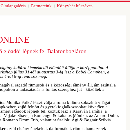
Címlapgaléria
Partnereink
Könyvhét húszéves
ONLINE
ő előadói lépnek fel Balatonbogláron
a cigány kultúra kiemelkedő előadóit állítja a középpontba. A
rkshop július 31-től augusztus 3-ig lesz a Babel Campben, a
s 4-től 6-ig rendezik meg.
magával ragadó ritmusok és a közösségi élmény áll, ám ezúttal a
opokon a tudásátadás is fontos szerephez jut - közölték a
s Mónika Folk7 Fesztiválja a roma kultúra sokszínű világát
apközben zajló felnőtt és gyerekfoglalkozásokat követően a
smert előadók lépnek fel, köztük lesz a Karaván Família, a
a, a Vojake Shave, a Romengo & Lakatos Mónika, az Amaro Duho,
a Romano Drom Trió, valamint Szalóki Ági & Bognár Szilvia.
resztül cigány énekeket, dalformákat, ritmus hangszerek