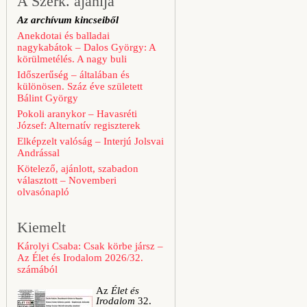
A Szerk. ajánlja
Az archívum kincseiből
Anekdotai és balladai
nagykabátok – Dalos György: A
körülmetélés. A nagy buli
Időszerűség – általában és
különösen. Száz éve született
Bálint György
Pokoli aranykor – Havasréti
József: Alternatív regiszterek
Elképzelt valóság – Interjú Jolsvai
Andrással
Kötelező, ajánlott, szabadon
választott – Novemberi
olvasónapló
Kiemelt
Károlyi Csaba: Csak körbe jársz –
Az Élet és Irodalom 2026/32.
számából
Az
Élet és
Irodalom
32.