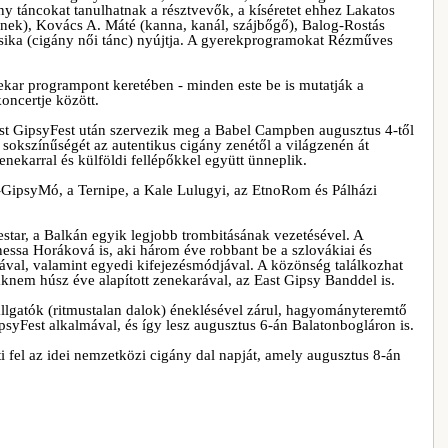
gány táncokat tanulhatnak a résztvevők, a kíséretet ehhez Lakatos
ének), Kovács A. Máté (kanna, kanál, szájbőgő), Balog-Rostás
zsika (cigány női tánc) nyújtja. A gyerekprogramokat Rézműves
ekar programpont keretében - minden este be is mutatják a
oncertje között.
st GipsyFest után szervezik meg a Babel Campben augusztus 4-től
 sokszínűségét az autentikus cigány zenétől a világzenén át
nekarral és külföldi fellépőkkel együtt ünneplik.
-GipsyMó, a Ternipe, a Kale Lulugyi, az EtnoRom és Pálházi
estar, a Balkán egyik legjobb trombitásának vezetésével. A
nessa Horáková is, aki három éve robbant be a szlovákiai és
jával, valamint egyedi kifejezésmódjával. A közönség találkozhat
aknem húsz éve alapított zenekarával, az East Gipsy Banddel is.
lgatók (ritmustalan dalok) éneklésével zárul, hagyományteremtő
GipsyFest alkalmával, és így lesz augusztus 6-án Balatonbogláron is.
i fel az idei nemzetközi cigány dal napját, amely augusztus 8-án