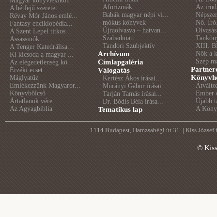
Magyar könyvlexikon
Aforizmák
Az irod
A hétfejű szeretet
Babák magyar népi vi...
Népszer
Révay Mór János emlé...
mókus könyvek
Nő. Író
Fantasy enciklopédia...
Újraolvasva – hatvan...
Olvasás
A Szent Lepel titkos...
Szabadmatt
Tankön
Assassinók
Tandori Szubjektív
XIII. B
A Tenger Katedrálisa...
Archívum
Nők a 
Ki kicsoda a magyar ...
Szép m
Címlapgaléria
Az elégedetlenség kö...
Partner
Érzéki ecset
Válogatás
Könyvhé
Máglyatűz
Kertész Ákos írásai...
Emlékezzünk Magyaror...
Átválto
Murányi Gábor írásai...
Könyvbölcső
Ember é
Tarján Tamás írásai...
Ártatlanok vére
Újabb t
Dr. Bódis Béla írása...
Az Agyagbiblia
A Könyv
Tematikus lap
1114 Budapest, Hamzsabégi út 31. | Kiss József
© Kis