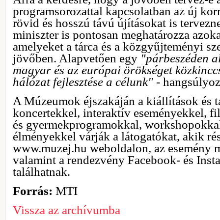
programsorozattal kapcsolatban az új korm
rövid és hosszú távú újításokat is tervezn
miniszter is pontosan meghatározza azoka
amelyeket a tárca és a közgyűjteményi sze
jövőben. Alapvetően egy
"párbeszéden al
magyar és az európai örökséget közkincc
hálózat fejlesztése a célunk"
- hangsúlyoz
A Múzeumok éjszakáján a kiállítások és tá
koncertekkel, interaktív eseményekkel, fi
és gyermekprogramokkal, workshopokkal
élményekkel várják a látogatókat, akik ré
www.muzej.hu weboldalon, az esemény m
valamint a rendezvény Facebook- és Inst
találhatnak.
Forrás:
MTI
Vissza az archívumba