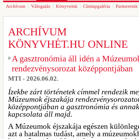
Archívum
Válogatás
Könyveink
Címlapgaléria
Partnereink
ARCHÍVUM
KÖNYVHÉT.HU ONLINE
A gasztronómia áll idén a Múzeumok
rendezvénysorozat középpontjában
MTI - 2026.06.02.
Ízekbe zárt történetek címmel rendezik me
Múzeumok éjszakája rendezvénysorozatot
középpontjában a gasztronómia és annak 
kapcsolata áll majd.
A Múzeumok éjszakája egészen különleg
azt a hatalmas tudást, amely a múzeumok