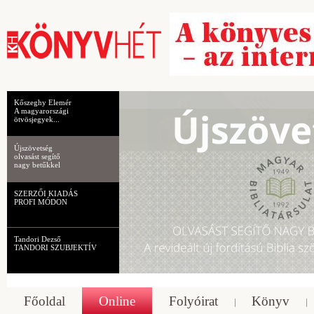
Kőszeghy Elemér
A magyarországi
ötvösjegyek...
Újszövetség
olvasást segítő
nagy betűkkel
SZERZŐI KIADÁS
PROFI MÓDON
Tandori Dezső
TANDORI SZUBJEKTÍV
Főoldal
Online
Folyóirat
Könyv