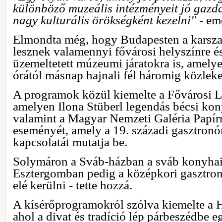
különböző muzeális intézményeit jó gazda
nagy kulturális örökségként kezelni"
- eme
Elmondta még, hogy Budapesten a karsz
lesznek valamennyi fővárosi helyszínre é
üzemeltetett múzeumi járatokra is, amelye
órától másnap hajnali fél háromig közlek
A programok közül kiemelte a Fővárosi L
amelyen Ilona Stüberl legendás bécsi ko
valamint a Magyar Nemzeti Galéria Papírr
eseményét, amely a 19. századi gasztronó
kapcsolatát mutatja be.
Solymáron a Sváb-házban a sváb konyha
Esztergomban pedig a középkori gasztron
elé kerülni - tette hozzá.
A kísérőprogramokról szólva kiemelte a
ahol a divat és tradíció lép párbeszédbe e