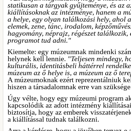
statikusan a tárgyak gyűjteménye, és az 
kiállításoknak az intézménye, hanem a 
a helye, egy olyan találkozási hely, ahol 
elemek, zene, tánc, irodalom, képzőművész
hagyomány, néprajz, régészet találkozik,
programot tud adni."
Kiemelte: egy múzeumnak mindenki szám
helynek kell lennie.
"Teljesen mindegy, h
kulturális, identitásbeli háttérrel rendelk
múzeum az ő helye is, a múzeum az ő terep
A múzeumoknak ezért reprezentálniuk kell
hiszen a társadalomnak erre van szüksége
Úgy vélte, hogy egy múzeumi program akk
kapcsolódik az adott intézmény kiállítása
biztosítja, hogy az emberek visszatérjene
a kiállítással tudnak találkozni.
Arra a kérdésre, hogy a jövőben tervez-e a