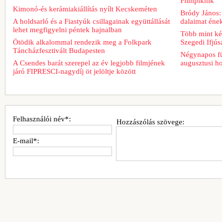
Filmpiknik
Kimonó-és kerámiakiállítás nyílt Kecskeméten
Bródy János:
A holdsarló és a Fiastyúk csillagainak együttállását
dalaimat ének
lehet megfigyelni péntek hajnalban
Több mint két
Ötödik alkalommal rendezik meg a Folkpark
Szegedi Ifjú
Táncházfesztivált Budapesten
Négynapos fü
A Csendes barát szerepel az év legjobb filmjének
augusztusi h
járó FIPRESCI-nagydíj öt jelöltje között
Felhasználói név*:
Hozzászólás szövege:
E-mail*: