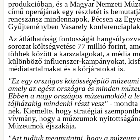
produkcióban, és a Magyar Nemzeti Múzeu
című operájának egy részletét is bemutat
reneszánsz mindennapok, Pécsen az Egye
Gyűjteményben Vasarely konferenciaplakát
Az átláthatóság fontosságát hangsúlyozv
sorozat költségvetése 77 millió forint, a
többek között a karszalagokat, a média me
különböző influenszer-kampányokat, kisf
médiatartalmakat és a körjáratokat is.
"Ez egy országos közösségépítő múzeumi
amely az egész országra és minden múze
Ebben a nagy országos múzeumoktól a le
tájházakig mindenki részt vesz"
- mondta 
nek. Kiemelte, hogy stratégiai szempontb
vívmány, hogy a múzeumok nyitottságána
Múzeumok éjszakája.
"Azt tudjuk megmutatni, hogy a múzeum