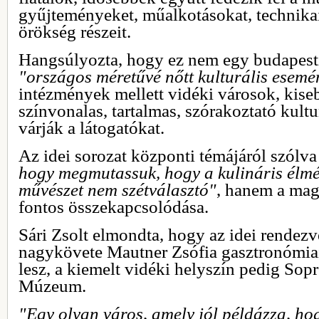
gyűjteményeket, műalkotásokat, technikai 
örökség részeit.
Hangsúlyozta, hogy ez nem egy budapest
"országos méretűvé nőtt kulturális esemé
intézmények mellett vidéki városok, kiseb
színvonalas, tartalmas, szórakoztató kult
várják a látogatókat.
Az idei sorozat központi témájáról szólva
hogy megmutassuk, hogy a kulináris élmén
művészet nem szétválasztó"
, hanem a mag
fontos összekapcsolódása.
Sári Zsolt elmondta, hogy az idei rendezv
nagykövete Mautner Zsófia gasztronómia
lesz, a kiemelt vidéki helyszín pedig Sop
Múzeum.
"Egy olyan város, amely jól példázza, ho