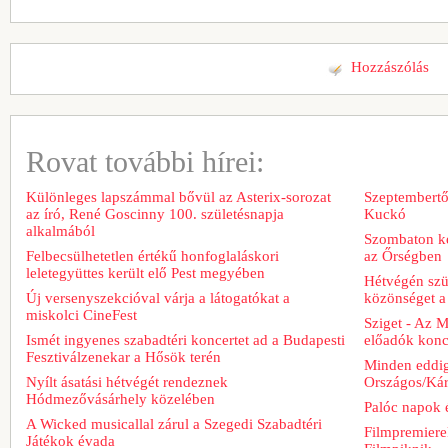
Hozzászólás
Rovat további hírei:
Különleges lapszámmal bővül az Asterix-sorozat
Szeptembertől
az író, René Goscinny 100. születésnapja
Kuckó
alkalmából
Szombaton ke
Felbecsülhetetlen értékű honfoglaláskori
az Őrségben
leletegyüttes került elő Pest megyében
Hétvégén szü
Új versenyszekcióval várja a látogatókat a
közönséget a 
miskolci CineFest
Sziget - Az 
Ismét ingyenes szabadtéri koncertet ad a Budapesti
előadók konce
Fesztiválzenekar a Hősök terén
Minden eddig
Nyílt ásatási hétvégét rendeznek
Országos/Kár
Hódmezővásárhely közelében
Palóc napok 
A Wicked musicallal zárul a Szegedi Szabadtéri
Filmpremiere
Játékok évada