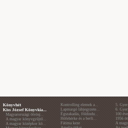
Könyvhét
Kontrolling elemek a...
5. Gye
Lapmargó lábjegyzete...
6. Gye
Kiss József Könyvkia...
Égszakadás, földindu...
100 éve 
Magyarországi ötvösj...
Hófehérke és a berli...
1956 öt
A magyar könyvgyűjtő...
Fátima keze
A magya
A magyar középkor kö...
Amelia titkai
Az irod