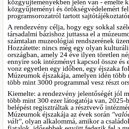
közgyűjteményekben jelen van - emelte ki
közgyűjteményi és örökségvédelemért fele
programsorozatról tartott sajtótájékozta
A rendezvény célja, hogy egy sokkal szél
társadalmi bázishoz juttassa el a múzeumok
számtalan muzeológiai rendszerének üzene
Hozzátette: nincs még egy olyan kulturál
országban, amely 24 éve ilyen töretlen n
ennyire sok intézményt kapcsol össze és e
vonz egyetlen egy időben, egy éjszaka fo
Múzeumok éjszakája, amelyen idén több 
több mint 3000 programmal vesz részt ors
Kiemelte: a rendezvény jelentőségét jól m
több mint 300 ezer látogatója van, 2025-
belépést regisztráltak a résztvevő intézm
Múzeumok éjszakája az évek során
"való
vált"
, olyan alkalommá, amikor a családok
fiatalok, idősebbek együtt fedezik fel a 