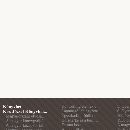
Könyvhét
Kontrolling elemek a...
5. Gye
Lapmargó lábjegyzete...
6. Gye
Kiss József Könyvkia...
Égszakadás, földindu...
100 éve 
Magyarországi ötvösj...
Hófehérke és a berli...
1956 öt
A magyar könyvgyűjtő...
Fátima keze
A magya
A magyar középkor kö...
Amelia titkai
Az irod