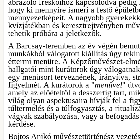
ábrázoló freskóihoz kapcsolódva pedig k
hogy ki mennyire ismeri a festő épületb
mennyezetképeit. A nagyobb gyerekekkel
kvízjátékban és keresztrejtvényben műv
tehetik próbára a jeletkezők.
A Barcsay-teremben az év végén bemutat
munkákból válogatott kiállítás úgy teki
éttermi menüre. A Képzőművészet-elmé
hallgatói mint kurátorok úgy válogatna
egy menüsort terveznének, irányítva, st
figyelmét. A kurátorok a "
menüvel
" útv
amely az előételtől a desszertig tart, m
világ olyan aspektusaira hívják fel a fi
túltermelés és a túlfogyasztás, a ritualiz
vágyak szabályozása, vagy a befogadás
kérdése.
Bojtos Anikó művészettörténész vezeté