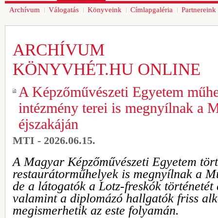
Archívum
Válogatás
Könyveink
Címlapgaléria
Partnereink
ARCHÍVUM
KÖNYVHÉT.HU ONLINE
A Képzőművészeti Egyetem műhel
intézmény terei is megnyílnak a
éjszakáján
MTI - 2026.06.15.
A Magyar Képzőművészeti Egyetem történ
restaurátorműhelyek is megnyílnak a M
de a látogatók a Lotz-freskók történetét 
valamint a diplomázó hallgatók friss alk
megismerhetik az este folyamán.