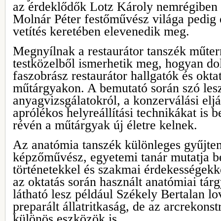
az érdeklődők Lotz Károly nemrégiben re
Molnár Péter festőművész világa pedi
vetítés keretében elevenedik meg.
Megnyílnak a restaurátor tanszék műterme
testközelből ismerhetik meg, hogyan do
faszobrász restaurátor hallgatók és okta
műtárgyakon. A bemutató során szó les
anyagvizsgálatokról, a konzerválási elj
aprólékos helyreállítási technikákat is 
révén a műtárgyak új életre kelnek.
Az anatómia tanszék különleges gyűjte
képzőművész, egyetemi tanár mutatja b
történetekkel és szakmai érdekességekk
az oktatás során használt anatómiai tár
látható lesz például Székely Bertalan l
preparált állatritkaság, de az arcrekons
különös eszközök is.