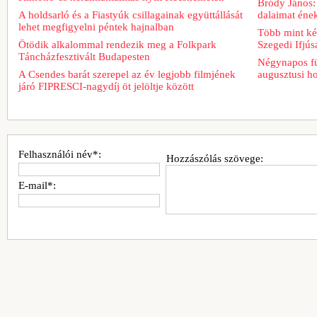
Bródy János:
A holdsarló és a Fiastyúk csillagainak együttállását
dalaimat ének
lehet megfigyelni péntek hajnalban
Több mint két
Ötödik alkalommal rendezik meg a Folkpark
Szegedi Ifjú
Táncházfesztivált Budapesten
Négynapos fü
A Csendes barát szerepel az év legjobb filmjének
augusztusi h
járó FIPRESCI-nagydíj öt jelöltje között
Felhasználói név*:
Hozzászólás szövege:
E-mail*: