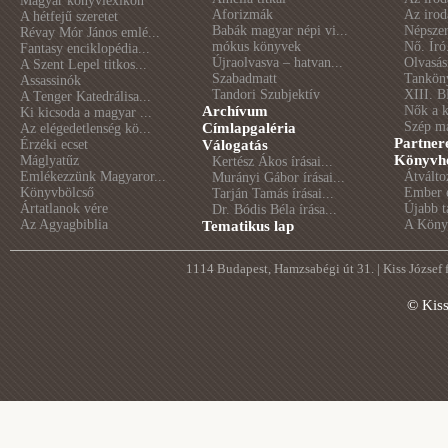
Magyar könyvlexikon
Aforizmák
Az irod
A hétfejű szeretet
Babák magyar népi vi...
Népszer
Révay Mór János emlé...
mókus könyvek
Nő. Író
Fantasy enciklopédia...
Újraolvasva – hatvan...
Olvasás
A Szent Lepel titkos...
Szabadmatt
Tankön
Assassinók
Tandori Szubjektív
XIII. B
A Tenger Katedrálisa...
Archívum
Nők a 
Ki kicsoda a magyar ...
Szép m
Címlapgaléria
Az elégedetlenség kö...
Partner
Érzéki ecset
Válogatás
Könyvhé
Máglyatűz
Kertész Ákos írásai...
Emlékezzünk Magyaror...
Átválto
Murányi Gábor írásai...
Könyvbölcső
Ember é
Tarján Tamás írásai...
Ártatlanok vére
Újabb t
Dr. Bódis Béla írása...
Az Agyagbiblia
A Könyv
Tematikus lap
1114 Budapest, Hamzsabégi út 31. | Kiss József
© Kis