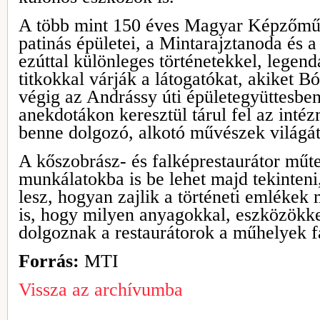
A több mint 150 éves Magyar Képzőmű
patinás épületei, a Mintarajztanoda és
ezúttal különleges történetekkel, legen
titkokkal várják a látogatókat, akiket B
végig az Andrássy úti épületegyüttesbe
anekdotákon keresztül tárul fel az intéz
benne dolgozó, alkotó művészek világát
A kőszobrász- és falképrestaurátor mű
munkálatokba is be lehet majd tekinteni
lesz, hogyan zajlik a történeti emlékek
is, hogy milyen anyagokkal, eszközökke
dolgoznak a restaurátorok a műhelyek fa
Forrás:
MTI
Vissza az archívumba