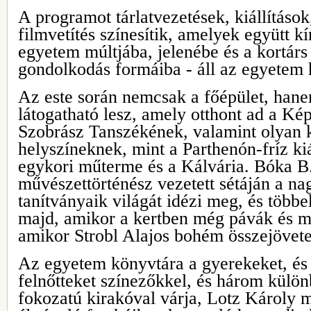
A programot tárlatvezetések, kiállítás
filmvetítés színesítik, amelyek együtt k
egyetem múltjába, jelenébe és a kortárs
gondolkodás formáiba - áll az egyetem
Az este során nemcsak a főépület, hane
látogatható lesz, amely otthont ad a K
Szobrász Tanszékének, valamint olyan 
helyszíneknek, mint a Parthenón-fríz kiál
egykori műterme és a Kálvária. Bóka B
művészettörténész vezetett sétáján a n
tanítványaik világát idézi meg, és többek
majd, amikor a kertben még pávák és m
amikor Strobl Alajos bohém összejövete
Az egyetem könyvtára a gyerekeket, és
felnőtteket színezőkkel, és három külö
fokozatú kirakóval várja, Lotz Károly 