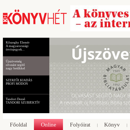
Kőszeghy Elemér
A magyarországi
ötvösjegyek...
Újszövetség
olvasást segítő
nagy betűkkel
SZERZŐI KIADÁS
PROFI MÓDON
Tandori Dezső
TANDORI SZUBJEKTÍV
Főoldal
Online
Folyóirat
Könyv