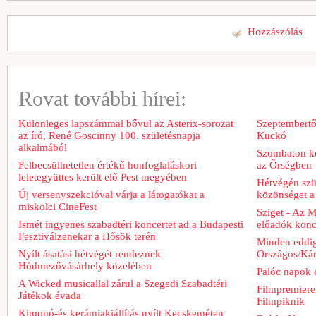
Hozzászólás
Rovat további hírei:
Különleges lapszámmal bővül az Asterix-sorozat
Szeptembertől
az író, René Goscinny 100. születésnapja
Kuckó
alkalmából
Szombaton ke
Felbecsülhetetlen értékű honfoglaláskori
az Őrségben
leletegyüttes került elő Pest megyében
Hétvégén szü
Új versenyszekcióval várja a látogatókat a
közönséget a 
miskolci CineFest
Sziget - Az 
Ismét ingyenes szabadtéri koncertet ad a Budapesti
előadók konce
Fesztiválzenekar a Hősök terén
Minden eddig
Nyílt ásatási hétvégét rendeznek
Országos/Kár
Hódmezővásárhely közelében
Palóc napok 
A Wicked musicallal zárul a Szegedi Szabadtéri
Filmpremiere
Játékok évada
Filmpiknik
Kimonó-és kerámiakiállítás nyílt Kecskeméten