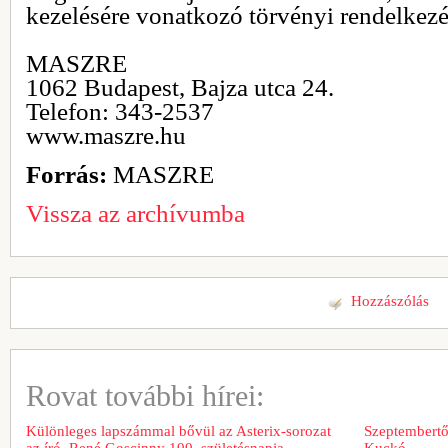
kezelésére vonatkozó törvényi rendelkezé
MASZRE
1062 Budapest, Bajza utca 24.
Telefon: 343-2537
www.maszre.hu
Forrás:
MASZRE
Vissza az archívumba
Hozzászólás
Rovat további hírei:
Különleges lapszámmal bővül az Asterix-sorozat
Szeptembertől
az író, René Goscinny 100. születésnapja
Kuckó