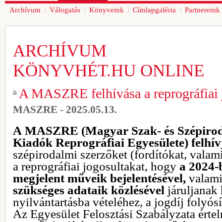
Archívum
Válogatás
Könyveink
Címlapgaléria
Partnereink
ARCHÍVUM
KÖNYVHÉT.HU ONLINE
A MASZRE felhívása a reprográfiai 
MASZRE - 2025.05.13.
A
MASZRE (Magyar Szak- és Szépirod
Kiadók Reprográfiai Egyesülete) felhív
szépirodalmi szerzőket (fordítókat, valami
a reprográfiai jogosultakat, hogy
a 2024
megjelent műveik bejelentésével,
valam
szükséges adataik közlésével
járuljanak
nyilvántartásba vételéhez, a jogdíj folyós
Az Egyesület Felosztási Szabályzata ért