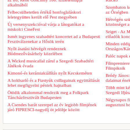
alkalmából
Szombaton ke
Felbecsülhetetlen értékű honfoglaláskori
az Őrségben
leletegyüttes került elő Pest megyében
Hétvégén szü
Új versenyszekcióval várja a látogatókat a
közönséget a 
miskolci CineFest
Sziget - Az 
Ismét ingyenes szabadtéri koncertet ad a Budapesti
előadók konce
Fesztiválzenekar a Hősök terén
Minden eddig
Nyílt ásatási hétvégét rendeznek
Országos/Kár
Hódmezővásárhely közelében
Palóc napok 
A Wicked musicallal zárul a Szegedi Szabadtéri
Filmpremiere
Játékok évada
Filmpiknik
Kimonó-és kerámiakiállítás nyílt Kecskeméten
Bródy János:
A holdsarló és a Fiastyúk csillagainak együttállását
dalaimat ének
lehet megfigyelni péntek hajnalban
Több mint két
Ötödik alkalommal rendezik meg a Folkpark
Szegedi Ifjú
Táncházfesztivált Budapesten
Négynapos fü
A Csendes barát szerepel az év legjobb filmjének
augusztusi h
járó FIPRESCI-nagydíj öt jelöltje között