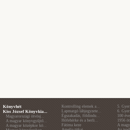
Könyvhét
Kontrolling elemek a...
5. Gye
Lapmargó lábjegyzete...
6. Gye
Kiss József Könyvkia...
Égszakadás, földindu...
100 éve 
Magyarországi ötvösj...
Hófehérke és a berli...
1956 öt
A magyar könyvgyűjtő...
Fátima keze
A magya
A magyar középkor kö...
Amelia titkai
Az irod