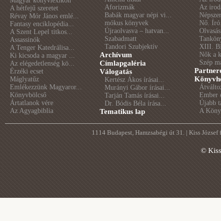
Magyar könyvlexikon
Aforizmák
Az irod
A hétfejű szeretet
Babák magyar népi vi...
Népszer
Révay Mór János emlé...
mókus könyvek
Nő. Író
Fantasy enciklopédia...
Újraolvasva – hatvan...
Olvasás
A Szent Lepel titkos...
Szabadmatt
Tankön
Assassinók
Tandori Szubjektív
XIII. B
A Tenger Katedrálisa...
Archívum
Nők a 
Ki kicsoda a magyar ...
Szép m
Címlapgaléria
Az elégedetlenség kö...
Partner
Érzéki ecset
Válogatás
Könyvhé
Máglyatűz
Kertész Ákos írásai...
Emlékezzünk Magyaror...
Átválto
Murányi Gábor írásai...
Könyvbölcső
Ember é
Tarján Tamás írásai...
Ártatlanok vére
Újabb t
Dr. Bódis Béla írása...
Az Agyagbiblia
A Könyv
Tematikus lap
1114 Budapest, Hamzsabégi út 31. | Kiss József
© Kis