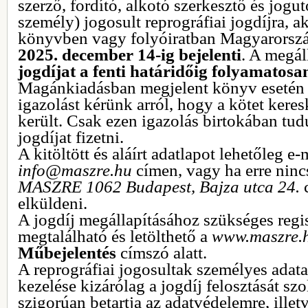
szerző, fordító, alkotó szerkesztő és jogu
személy) jogosult reprográfiai jogdíjra, a
könyvben vagy folyóiratban Magyarorsz
2025.
december 14-ig bejelenti
. A megál
jogdíjat a fenti határidőig folyamatosan
Magánkiadásban megjelent könyv esetén
igazolást kérünk arról, hogy a kötet ker
került. Csak ezen igazolás birtokában tud
jogdíjat fizetni.
A kitöltött és aláírt adatlapot lehetőleg e-
info@maszre.hu
címen, vagy ha erre ninc
MASZRE 1062 Budapest, Bajza utca 24.
elküldeni.
A jogdíj megállapításához szükséges regis
megtalálható és letölthető a
www.maszre.
Műbejelentés
címszó alatt.
A reprográfiai jogosultak személyes adata
kezelése kizárólag a jogdíj felosztását szo
szigorúan betartja az adatvédelemre, ille