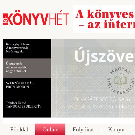
Kőszeghy Elemér
A magyarországi
ötvösjegyek...
Újszövetség
olvasást segítő
nagy betűkkel
SZERZŐI KIADÁS
PROFI MÓDON
Tandori Dezső
TANDORI SZUBJEKTÍV
Főoldal
Online
Folyóirat
Könyv