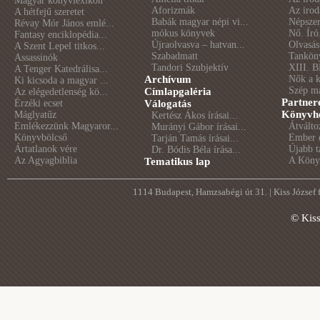
Magyar könyvlexikon
Aforizmák
Az irod
A hétfejű szeretet
Babák magyar népi vi...
Népszer
Révay Mór János emlé...
mókus könyvek
Nő. Író
Fantasy enciklopédia...
Újraolvasva – hatvan...
Olvasás
A Szent Lepel titkos...
Szabadmatt
Tankön
Assassinók
Tandori Szubjektív
XIII. B
A Tenger Katedrálisa...
Archívum
Nők a 
Ki kicsoda a magyar ...
Szép m
Címlapgaléria
Az elégedetlenség kö...
Partner
Érzéki ecset
Válogatás
Könyvhé
Máglyatűz
Kertész Ákos írásai...
Emlékezzünk Magyaror...
Átválto
Murányi Gábor írásai...
Könyvbölcső
Ember é
Tarján Tamás írásai...
Ártatlanok vére
Újabb t
Dr. Bódis Béla írása...
Az Agyagbiblia
A Könyv
Tematikus lap
1114 Budapest, Hamzsabégi út 31. | Kiss József
© Kis