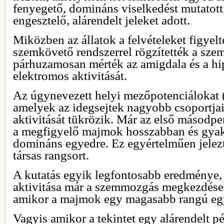
fenyegető, domináns viselkedést mutatott
engesztelő, alárendelt jeleket adott.
Miközben az állatok a felvételeket figyelt
szemkövető rendszerrel rögzítették a sze
párhuzamosan mérték az amigdala és a 
elektromos aktivitását.
Az úgynevezett helyi mezőpotenciálokat 
amelyek az idegsejtek nagyobb csoportja
aktivitását tükrözik. Már az első másodpe
a megfigyelő majmok hosszabban és gyak
domináns egyedre. Ez egyértelműen jelezt
társas rangsort.
A kutatás egyik legfontosabb eredménye,
aktivitása már a szemmozgás megkezdése 
amikor a majmok egy magasabb rangú egy
Vagyis amikor a tekintet egy alárendelt p