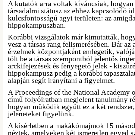
A kutatók arra voltak kíváncsiak, hogyan 
társadalmi státusz az ehhez kapcsolódó ide
kulcsfontosságú agyi területen: az amigda
hippokampuszban.
Korábbi vizsgálatok már kimutatták, hogy
vesz a társas rang felismerésében. Bár az
érzelmek központjaként emlegetik, valójá
tölt be a társas szempontból jelentős inge
arckifejezések és fenyegető jelek - kiszűr
hippokampusz pedig a korábbi tapasztal
alapján segít irányítani a figyelmet.
A Proceedings of the National Academy 
című folyóiratban megjelent tanulmány rés
hogyan működik együtt ez a két rendszer,
jeleneteket figyelünk.
A kísérletben a makákómajmok 15 másod
néztek, amelyeken két ismeretlen egyed sz