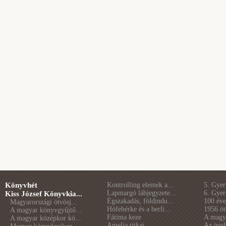
Könyvhét
Kontrolling elemek a...
5. Gye
Lapmargó lábjegyzete...
6. Gye
Kiss József Könyvkia...
Égszakadás, földindu...
100 éve 
Magyarországi ötvösj...
Hófehérke és a berli...
1956 öt
A magyar könyvgyűjtő...
Fátima keze
A magya
A magyar középkor kö...
Amelia titkai
Az irod