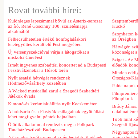
Rovat további hírei:
Különleges lapszámmal bővül az Asterix-sorozat
Szeptembertől
az író, René Goscinny 100. születésnapja
Kuckó
alkalmából
Szombaton ke
Felbecsülhetetlen értékű honfoglaláskori
az Őrségben
leletegyüttes került elő Pest megyében
Hétvégén szü
Új versenyszekcióval várja a látogatókat a
közönséget a 
miskolci CineFest
Sziget - Az 
Ismét ingyenes szabadtéri koncertet ad a Budapesti
előadók konce
Fesztiválzenekar a Hősök terén
Minden eddig
Nyílt ásatási hétvégét rendeznek
Országos/Kár
Hódmezővásárhely közelében
Palóc napok 
A Wicked musicallal zárul a Szegedi Szabadtéri
Filmpremiere
Játékok évada
Filmpiknik
Kimonó-és kerámiakiállítás nyílt Kecskeméten
Bródy János:
A holdsarló és a Fiastyúk csillagainak együttállását
dalaimat ének
lehet megfigyelni péntek hajnalban
Több mint két
Ötödik alkalommal rendezik meg a Folkpark
Szegedi Ifjú
Táncházfesztivált Budapesten
Négynapos fü
A Csendes barát szerepel az év legjobb filmjének
augusztusi h