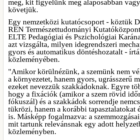
meg, kit figyelünk meg alaposabban vagy 
követjük.
Egy nemzetközi kutatócsoport - köztük
REN Természettudományi Kutatóközpont 
ELTE Pedagógiai és Pszichológiai Karán
azt vizsgálta, milyen idegrendszeri mecha
gyors és automatikus döntéshozatalt - írt
közleményében.
"Amikor körülnézünk, a szemünk nem vél
a környezetet, hanem gyors, ugrásszerű 
ezeket nevezzük szakkádoknak. Egyre több
hogy a fixációk (amikor a szem rövid időr
fókuszál) és a szakkádok sorrendje nemcsa
tükrözi, hanem a korábbi tapasztalatokat é
is. Másképp fogalmazva: a szemmozgásain
mit tartunk relevánsnak egy adott helyzetb
közleményben.