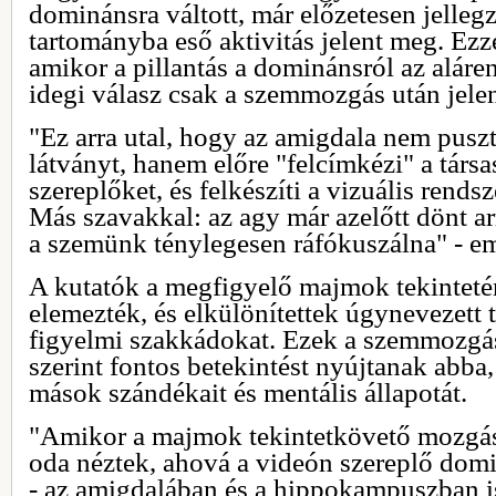
dominánsra váltott, már előzetesen jellegz
tartományba eső aktivitás jelent meg. Ezz
amikor a pillantás a dominánsról az aláren
idegi válasz csak a szemmozgás után jelen
"Ez arra utal, hogy az amigdala nem pusz
látványt, hanem előre "felcímkézi" a társ
szereplőket, és felkészíti a vizuális rends
Más szavakkal: az agy már azelőtt dönt arr
a szemünk ténylegesen ráfókuszálna" - em
A kutatók a megfigyelő majmok tekinteténe
elemezték, és elkülönítettek úgynevezett 
figyelmi szakkádokat. Ezek a szemmozg
szerint fontos betekintést nyújtanak abba
mások szándékait és mentális állapotát.
"Amikor a majmok tekintetkövető mozgás
oda néztek, ahová a videón szereplő domi
- az amigdalában és a hippokampuszban i