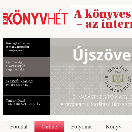
Kőszeghy Elemér
A magyarországi
ötvösjegyek...
Újszövetség
olvasást segítő
nagy betűkkel
SZERZŐI KIADÁS
PROFI MÓDON
Tandori Dezső
TANDORI SZUBJEKTÍV
Főoldal
Online
Folyóirat
Könyv