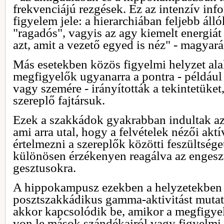
frekvenciájú rezgések. Ez az intenzív inf
figyelem jele: a hierarchiában feljebb áll
"ragadós", vagyis az agy kiemelt energiát
azt, amit a vezető egyed is néz" - magyará
Más esetekben közös figyelmi helyzet alak
megfigyelők ugyanarra a pontra - például
vagy szemére - irányították a tekintetüket
szereplő fajtársuk.
Ezek a szakkádok gyakrabban indultak az 
ami arra utal, hogy a felvételek nézői akt
értelmezni a szereplők közötti feszültsége
különösen érzékenyen reagálva az engeszt
gesztusokra.
A hippokampusz ezekben a helyzetekben k
posztszakkádikus gamma-aktivitást mutato
akkor kapcsolódik be, amikor a megfigye
von le mások szándékairól vagy figyelmi f