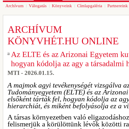
Archívum
Válogatás
Könyveink
Címlapgaléria
Partnereink
ARCHÍVUM
KÖNYVHÉT.HU ONLINE
Az ELTE és az Arizonai Egyetem kuta
hogyan kódolja az agy a társadalmi h
MTI - 2026.01.15.
A majmok agyi tevékenységét vizsgálva a
Tudományegyetem (ELTE) és az Arizonai 
elsőként tárták fel, hogyan kódolja az ag
hierarchiát, és miként befolyásolja ez a vi
A társas környezetben való eligazodáshoz
felismerjük a körülöttünk lévők közötti r